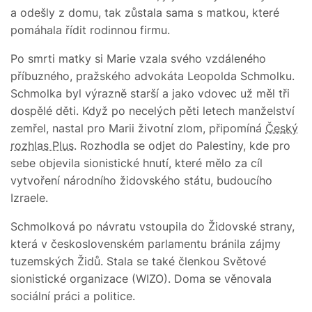
a odešly z domu, tak zůstala sama s matkou, které
pomáhala řídit rodinnou firmu.
Po smrti matky si Marie vzala svého vzdáleného
příbuzného, pražského advokáta Leopolda Schmolku.
Schmolka byl výrazně starší a jako vdovec už měl tři
dospělé děti. Když po necelých pěti letech manželství
zemřel, nastal pro Marii životní zlom, připomíná
Český
rozhlas Plus
. Rozhodla se odjet do Palestiny, kde pro
sebe objevila sionistické hnutí, které mělo za cíl
vytvoření národního židovského státu, budoucího
Izraele.
Schmolková po návratu vstoupila do Židovské strany,
která v československém parlamentu bránila zájmy
tuzemských Židů. Stala se také členkou Světové
sionistické organizace (WIZO). Doma se věnovala
sociální práci a politice.