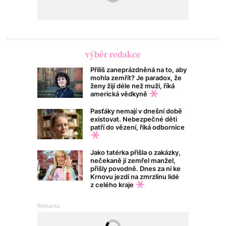
výběr redakce
Příliš zaneprázdněná na to, aby
mohla zemřít? Je paradox, že
ženy žijí déle než muži, říká
americká vědkyně
Pasťáky nemají v dnešní době
existovat. Nebezpečné děti
patří do vězení, říká odbornice
Jako tatérka přišla o zakázky,
nečekaně jí zemřel manžel,
přišly povodně. Dnes za ní ke
Krnovu jezdí na zmrzlinu lidé
z celého kraje