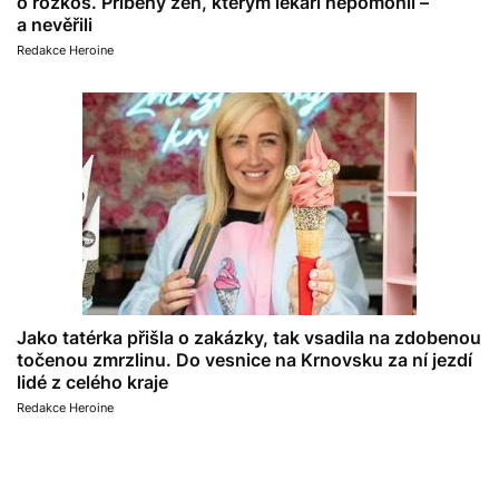
o rozkoš. Příběhy žen, kterým lékaři nepomohli –
a nevěřili
Redakce Heroine
Jako tatérka přišla o zakázky, tak vsadila na zdobenou
točenou zmrzlinu. Do vesnice na Krnovsku za ní jezdí
lidé z celého kraje
Redakce Heroine