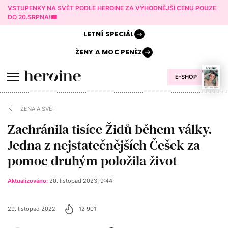
VSTUPENKY NA SVĚT PODLE HEROINE ZA VÝHODNĚJŠÍ CENU POUZE
DO 20.SRPNA!🎟️
LETNÍ
SPECIÁL
ŽENY A
MOC PENĚZ
E-SHOP
ŽENA A SVĚT
Zachránila tisíce Židů během války.
Jedna z nejstatečnějších Češek za
pomoc druhým položila život
Aktualizováno:
20. listopad 2023, 9:44
29. listopad 2022
12 901