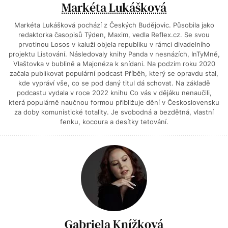
Markéta Lukášková
Markéta Lukášková pochází z Českých Budějovic. Působila jako
redaktorka časopisů Týden, Maxim, vedla Reflex.cz. Se svou
prvotinou Losos v kaluži objela republiku v rámci divadelního
projektu Listování. Následovaly knihy Panda v nesnázích, InTyMně,
Vlaštovka v bublině a Majonéza k snídani. Na podzim roku 2020
začala publikovat populární podcast Příběh, který se opravdu stal,
kde vypráví vše, co se pod daný titul dá schovat. Na základě
podcastu vydala v roce 2022 knihu Co vás v dějáku nenaučili,
která populárně naučnou formou přibližuje dění v Československu
za doby komunistické totality. Je svobodná a bezdětná, vlastní
fenku, kocoura a desítky tetování.
Gabriela Knížková