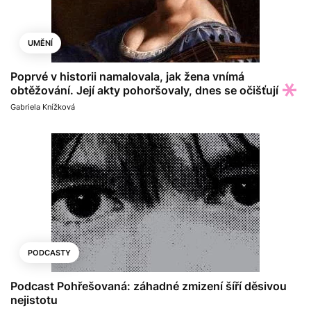
UMĚNÍ
Poprvé v historii namalovala, jak žena vnímá
obtěžování. Její akty pohoršovaly, dnes se očišťují
Gabriela Knížková
PODCASTY
Podcast Pohřešovaná: záhadné zmizení šíří děsivou
nejistotu