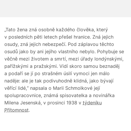
„Tato žena zná osobně každého člověka, který
v posledních pěti letech přešel hranice. Zná jejich
osudy, zná jejich nebezpečí. Pod záplavou těchto
osudů jako by ani jejího vlastního nebylo. Pohybuje se
věčně mezi životem a smrtí, mezi úřady londýnskými,
pařížskými a pražskými. Vidí skoro samou beznaděj
a podaří se jí po strašném úsilí vymoci jen málo
naděje: ale je tak podivuhodně klidná, jako bývají
věřící lidé,“ napsala o Marii Schmolkové její
spolupracovnice, známá spisovatelka a novinářka
Milena Jesenská, v prosinci 1938 v
týdeníku
Přítomnost
.