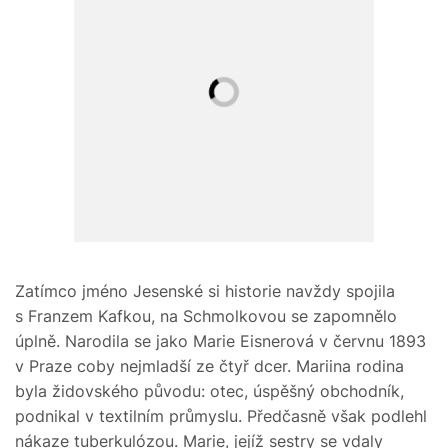
Zatímco jméno Jesenské si historie navždy spojila
s Franzem Kafkou, na Schmolkovou se zapomnělo
úplně. Narodila se jako Marie Eisnerová v červnu 1893
v Praze coby nejmladší ze čtyř dcer. Mariina rodina
byla židovského původu: otec, úspěšný obchodník,
podnikal v textilním průmyslu. Předčasně však podlehl
nákaze tuberkulózou. Marie, jejíž sestry se vdaly