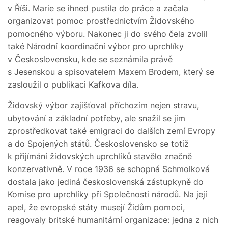
v Říši. Marie se ihned pustila do práce a začala
organizovat pomoc prostřednictvím Židovského
pomocného výboru. Nakonec ji do svého čela zvolil
také Národní koordinační výbor pro uprchlíky
v Československu, kde se seznámila právě
s Jesenskou a spisovatelem Maxem Brodem, který se
zasloužil o publikaci Kafkova díla.
Židovský výbor zajišťoval příchozím nejen stravu,
ubytování a základní potřeby, ale snažil se jim
zprostředkovat také emigraci do dalších zemí Evropy
a do Spojených států. Československo se totiž
k přijímání židovských uprchlíků stavělo značně
konzervativně. V roce 1936 se schopná Schmolková
dostala jako jediná československá zástupkyně do
Komise pro uprchlíky při Společnosti národů. Na její
apel, že evropské státy musejí Židům pomoci,
reagovaly britské humanitární organizace: jedna z nich