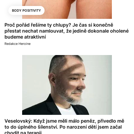
BODY POSITIVITY
Proč pořád řešíme ty chlupy? Je čas si konečně
přestat nechat namlouvat, že jedině dokonale oholené
budeme atraktivní
Redakce Heroine
Veselovský: Když jsme měli málo peněz, přivedlo mě
to do úplného šílenství. Po narození dětí jsem začal
chodit na terapii