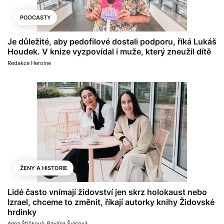
PODCASTY
Je důležité, aby pedofilové dostali podporu, říká Lukáš
Houdek. V knize vyzpovídal i muže, který zneužil dítě
Redakce Heroine
ŽENY A HISTORIE
Lidé často vnímají židovství jen skrz holokaust nebo
Izrael, chceme to změnit, říkají autorky knihy Židovské
hrdinky
Anna Štičková
,
Pavlína Šulcová