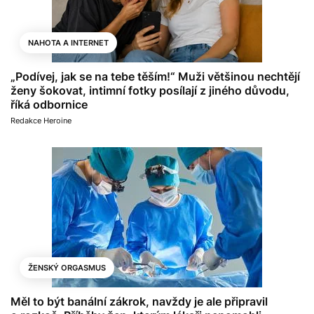
NAHOTA A INTERNET
„Podívej, jak se na tebe těším!“ Muži většinou nechtějí
ženy šokovat, intimní fotky posílají z jiného důvodu,
říká odbornice
Redakce Heroine
ŽENSKÝ ORGASMUS
Měl to být banální zákrok, navždy je ale připravil