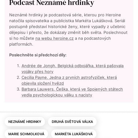
Podcast Neznámé hrdinky
Neznámé hrdinky je podcastová série, kterou pro Heroine
natočila spisovatelka a publicistka Markéta Lukášková. Seriál
postupně představí historické ženy, které vypadly z učebnic
dějepisu i přesto, že dokázaly změnit běh světa. Poslechnout
si ho můžete
na webu heroine.cz
a na podcastových
platformách.
Poslechněte si předchozí díly:
Andrée de Jongh. Belgická odbojářka, která pašovala
vojáky přes hory
Cecilia Payne. Jedna z prvních astrofyziček, která
objevila složení hvězd
Barbara Lauwers. Češka, která ve Spojených státech
vedla psychologickou válku s nacisty
NEZNÁMÉ HRDINKY
DRUHÁ SVĚTOVÁ VÁLKA
MARIE SCHMOLKOVÁ
MARKÉTA LUKÁŠKOVÁ