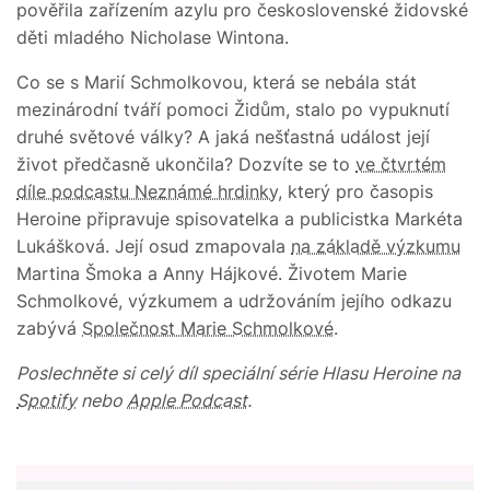
pověřila zařízením azylu pro československé židovské
děti mladého Nicholase Wintona.
Co se s Marií Schmolkovou, která se nebála stát
mezinárodní tváří pomoci Židům, stalo po vypuknutí
druhé světové války? A jaká nešťastná událost její
život předčasně ukončila? Dozvíte se to
ve čtvrtém
díle podcastu Neznámé hrdinky
, který pro časopis
Heroine připravuje spisovatelka a publicistka Markéta
Lukášková. Její osud zmapovala
na základě výzkumu
Martina Šmoka a Anny Hájkové. Životem Marie
Schmolkové, výzkumem a udržováním jejího odkazu
zabývá
Společnost Marie Schmolkové
.
Poslechněte si celý díl speciální série Hlasu Heroine na
Spotify
nebo
Apple Podcast
.