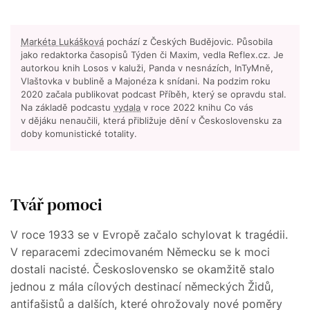
Markéta Lukášková
pochází z Českých Budějovic. Působila
jako redaktorka časopisů Týden či Maxim, vedla Reflex.cz. Je
autorkou knih Losos v kaluži, Panda v nesnázích, InTyMně,
Vlaštovka v bublině a Majonéza k snídani. Na podzim roku
2020 začala publikovat podcast Příběh, který se opravdu stal.
Na základě podcastu
vydala
v roce 2022 knihu Co vás
v dějáku nenaučili, která přibližuje dění v Československu za
doby komunistické totality.
Tvář pomoci
V roce 1933 se v Evropě začalo schylovat k tragédii.
V reparacemi zdecimovaném Německu se k moci
dostali nacisté. Československo se okamžitě stalo
jednou z mála cílových destinací německých Židů,
antifašistů a dalších, které ohrožovaly nové poměry