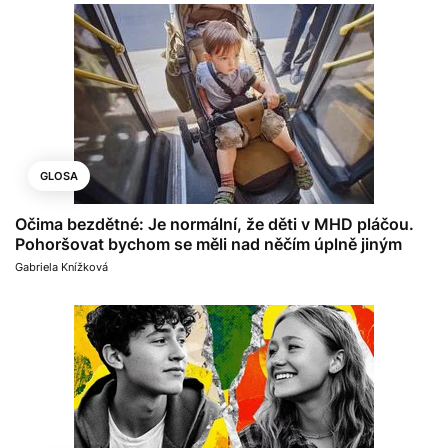
GLOSA
Očima bezdětné: Je normální, že děti v MHD pláčou.
Pohoršovat bychom se měli nad něčím úplně jiným
Gabriela Knížková