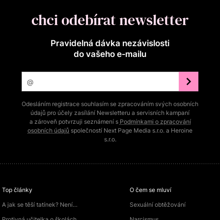
chci odebírat newsletter
Pravidelná dávka nezávislosti
do vašeho e‑mailu
Odesláním registrace souhlasím se zpracováním svých osobních
údajů pro účely zasílání Newsletteru a servisních kampaní
a zároveň potvrzuji seznámení s
Podmínkami o zpracování
osobních údajů
společností Next Page Media s.r.o. a Heroine
s.r.o.
Top články
O čem se mluví
A jak se těší tatínek? Není…
Sexuální obtěžování
Protivná učitelka o školách
Narcismus