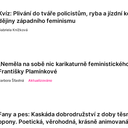
Kvíz: Plivání do tváře policistům, ryba a jízdní k
dějiny západního feminismu
Gabriela Knížková
„Neměla na sobě nic karikaturně feministickéh
Františky Plamínkové
arbora Šťastná
Aktualizováno
Fany a pes: Kaskáda dobrodružství z doby tě
opony. Poetická, věrohodná, krásně animovan