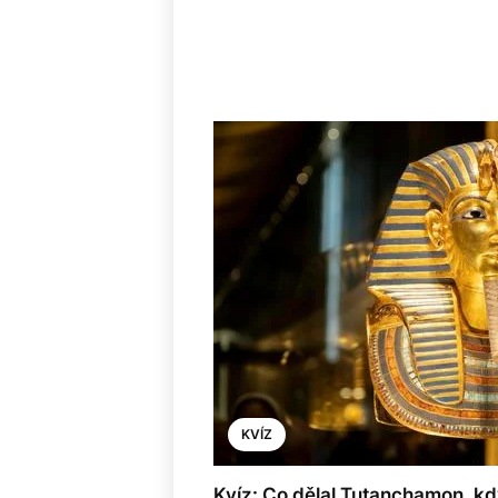
KVÍZ
Kvíz: Co dělal Tutanchamon, kd