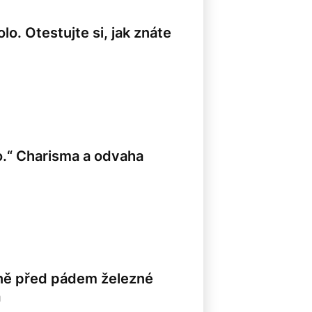
olo. Otestujte si, jak znáte
o.“ Charisma a odvaha
sně před pádem železné
á