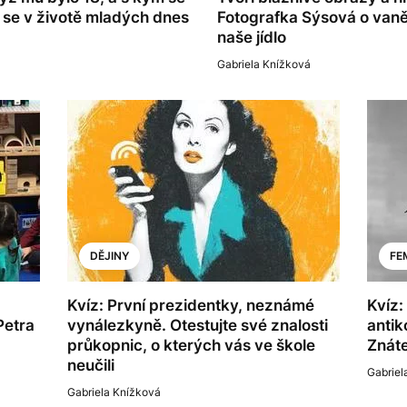
 se v životě mladých dnes
Fotografka Sýsová o vaně 
naše jídlo
Gabriela Knížková
DĚJINY
FE
Kvíz: První prezidentky, neznámé
Kvíz:
Petra
vynálezkyně. Otestujte své znalosti
anti
průkopnic, o kterých vás ve škole
Znáte
neučili
Gabriel
Gabriela Knížková