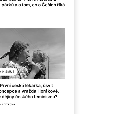
párků a o tom, co o Češích říká
MINISMUS
 První česká lékařka, úsvit
koncepce a vražda Horákové.
 dějiny českého feminismu?
a Knížková