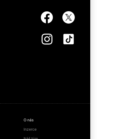
O nás
Inzerce
Náš tým