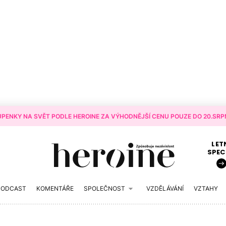
PENKY NA SVĚT PODLE HEROINE ZA VÝHODNĚJŠÍ CENU POUZE DO 20.SRPN
LET
SPEC
PODCAST
KOMENTÁŘE
SPOLEČNOST
VZDĚLÁVÁNÍ
VZTAHY