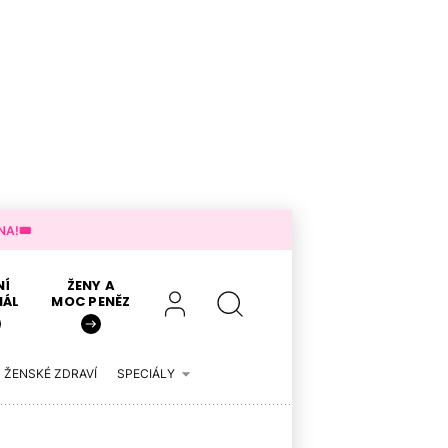
A!🎟️
NÍ
ŽENY A
IÁL
MOC PENĚZ
ŽENSKÉ ZDRAVÍ
SPECIÁLY