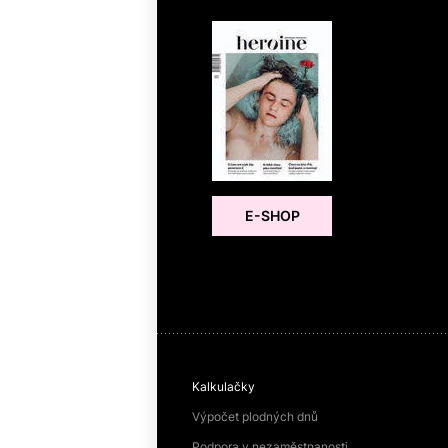
E-SHOP
Kalkulačky
Výpočet plodných dnů
Podpora v nezaměstnanosti