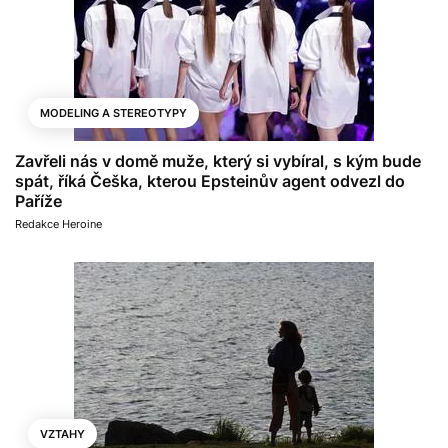
MODELING A STEREOTYPY
Zavřeli nás v domě muže, který si vybíral, s kým bude
spát, říká Češka, kterou Epsteinův agent odvezl do
Paříže
Redakce Heroine
VZTAHY