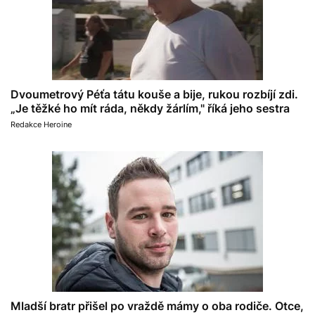
Dvoumetrový Péťa tátu kouše a bije, rukou rozbíjí zdi.
„Je těžké ho mít ráda, někdy žárlím," říká jeho sestra
Redakce Heroine
Mladší bratr přišel po vraždě mámy o oba rodiče. Otce,