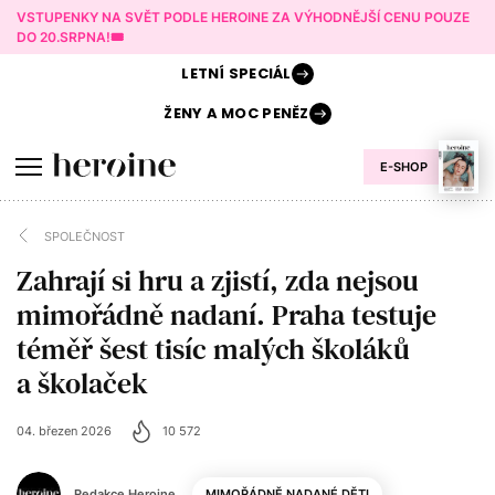
VSTUPENKY NA SVĚT PODLE HEROINE ZA VÝHODNĚJŠÍ CENU POUZE
DO 20.SRPNA!🎟️
LETNÍ
SPECIÁL
ŽENY A
MOC PENĚZ
E-SHOP
SPOLEČNOST
Zahrají si hru a zjistí, zda nejsou
mimořádně nadaní. Praha testuje
téměř šest tisíc malých školáků
a školaček
04. březen 2026
10 572
Redakce Heroine
MIMOŘÁDNĚ NADANÉ DĚTI