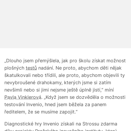
„Dlouho jsem přemýšlela, jak pro školu získat možnost
plošných
testů
nadání. Ne proto, abychom děti nějak
škatulkovali nebo třídili, ale proto, abychom objevili ty
nevybroušené drahokamy, kterých jsme si zatím
nevšimli nebo si jimi nejsme ještě úplně jistí,“ míní
Pavla Vinklerová
. „Když jsem se dozvěděla o možnosti
testování Invenio, hned jsem běžela za panem
ředitelem, že se musíme zapojit.“
Diagnostické hry Invenio získali na Strossu zdarma
díky projektu Pražského inovačního institutu, který