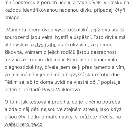
mají některou z poruch učení, a také dívek. V Česku na
každou identifikovanou nadanou dívku připadají čtyři
chlapci.
„Máme tu dceru dvou vysokoškoláků, jejíž dva starší
sourozenci jsou velmi bystří a úspěšní. Tato dívka má
ale dyslexii a
dysgrafii
, a ačkoliv vím, že je moc
šikovná, vnímám z jejích rodičů jistou bezradnost,
možná až trochu zklamání. Když ale dokončovala
diagnostické hry, dívala jsem se jí přes rameno a vím,
že minimálně v jedné měla nejvyšší skóre toho dne.
Těším se, až to doma uvidí na vlastní oči,“ popisuje
jeden z příkladů Pavla Vinklerová.
O tom, jak testování probíhá, co je k němu potřeba
a zda z něj děti nejsou ve stejném stresu, jako když
píšou čtvrtletku z matematiky, si můžete přečíst na
webu Heroine.cz.