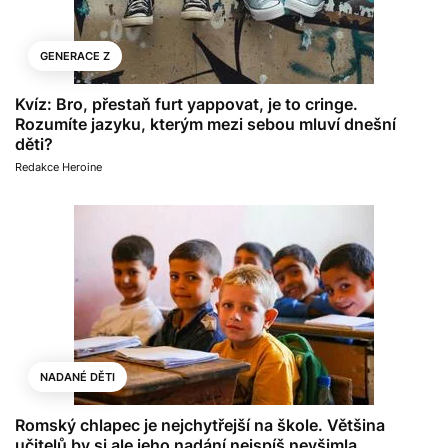
GENERACE Z
Kvíz: Bro, přestaň furt yappovat, je to cringe.
Rozumíte jazyku, kterým mezi sebou mluví dnešní
děti?
Redakce Heroine
NADANÉ DĚTI
Romský chlapec je nejchytřejší na škole. Většina
učitelů by si ale jeho nadání nejspíš nevšimla