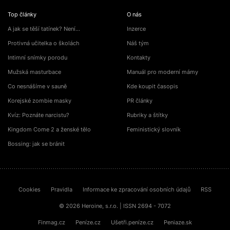
Top články
O nás
A jak se těší tatínek? Není…
Inzerce
Protivná učitelka o školách
Náš tým
Intimní snímky porodu
Kontakty
Mužská masturbace
Manuál pro moderní mámy
Co nesnášíme v sauně
Kde koupit časopis
Korejské zombie masky
PR články
Kvíz: Poznáte narcistu?
Rubriky a štítky
Kingdom Come 2 a ženské tělo
Feministický slovník
Bossing: jak se bránit
Cookies
Pravidla
Informace ke zpracování osobních údajů
RSS
© 2026 Heroine, s.r.o. | ISSN 2694 - 7072
Finmag.cz
Peníze.cz
Ušetři.peníze.cz
Peniaze.sk