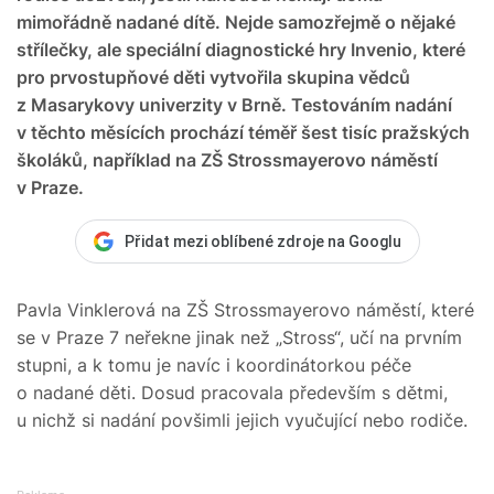
mimořádně nadané dítě. Nejde samozřejmě o nějaké
střílečky, ale speciální diagnostické hry Invenio, které
pro prvostupňové děti vytvořila skupina vědců
z Masarykovy univerzity v Brně. Testováním nadání
v těchto měsících prochází téměř šest tisíc pražských
školáků, například na ZŠ Strossmayerovo náměstí
v Praze.
Přidat mezi oblíbené zdroje na Googlu
Pavla Vinklerová na ZŠ Strossmayerovo náměstí, které
se v Praze 7 neřekne jinak než „Stross“, učí na prvním
stupni, a k tomu je navíc i koordinátorkou péče
o nadané děti. Dosud pracovala především s dětmi,
u nichž si nadání povšimli jejich vyučující nebo rodiče.