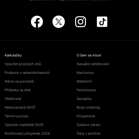
Kalkulačky
O čem se mluví
Výpočet plodných dnů
Sexuální obtěžování
Podpora v nezaměstnanosti
Narcismus
Nárok na porodné
Mateřství
Přídavky na dítě
Feminismus
Ošetřovné
Sexualita
Nemocenská OSVČ
Body shaming
Termín porodu
Polyamorie
Výpočet mateřské 2026
Duševní zdraví
Rodičovský příspěvek 2026
Ženy v politice