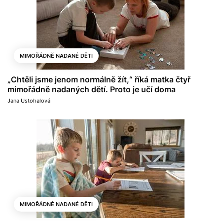
MIMOŘÁDNĚ NADANÉ DĚTI
„Chtěli jsme jenom normálně žít,“ říká matka čtyř
mimořádně nadaných dětí. Proto je učí doma
Jana Ustohalová
MIMOŘÁDNĚ NADANÉ DĚTI