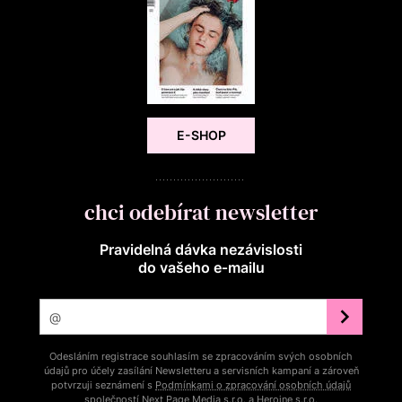
E-SHOP
chci odebírat newsletter
Pravidelná dávka nezávislosti
do vašeho e‑mailu
Odesláním registrace souhlasím se zpracováním svých osobních
údajů pro účely zasílání Newsletteru a servisních kampaní a zároveň
potvrzuji seznámení s
Podmínkami o zpracování osobních údajů
společností Next Page Media s.r.o. a Heroine s.r.o.