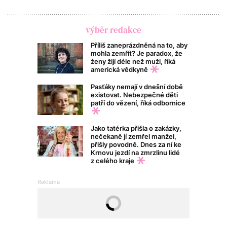
výběr redakce
Příliš zaneprázdněná na to, aby
mohla zemřít? Je paradox, že
ženy žijí déle než muži, říká
americká vědkyně
Pasťáky nemají v dnešní době
existovat. Nebezpečné děti
patří do vězení, říká odbornice
Jako tatérka přišla o zakázky,
nečekaně jí zemřel manžel,
přišly povodně. Dnes za ní ke
Krnovu jezdí na zmrzlinu lidé
z celého kraje