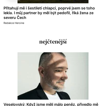
Přitahují mě i šestiletí chlapci, poprvé jsem se toho
lekla. I můj partner by měl být pedofil, říká žena ze
severu Čech
Redakce Heroine
nejčtenější
Veselovský: Když jsme měli málo peněz, přivedlo mě