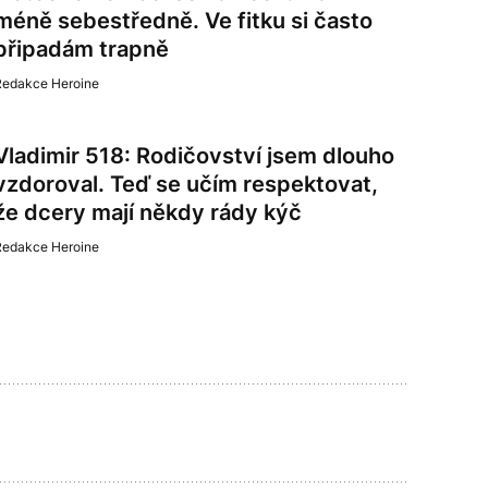
méně sebestředně. Ve fitku si často
připadám trapně
Redakce Heroine
Vladimir 518: Rodičovství jsem dlouho
vzdoroval. Teď se učím respektovat,
že dcery mají někdy rády kýč
Redakce Heroine