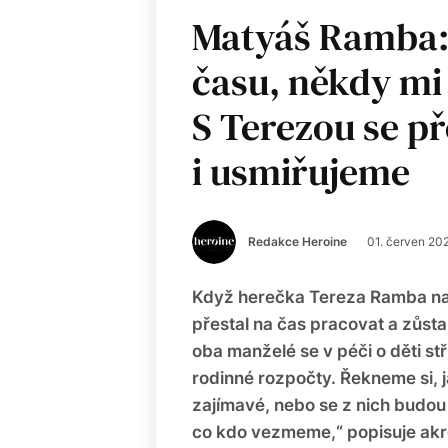
Matyáš Ramba:
času, někdy mi 
S Terezou se p
i usmiřujeme
Redakce Heroine
01. červen 20
Když herečka Tereza Ramba nat
přestal na čas pracovat a zůsta
oba manželé se v péči o děti st
rodinné rozpočty. Řekneme si, j
zajímavé, nebo se z nich budou 
co kdo vezmeme,“ popisuje ak