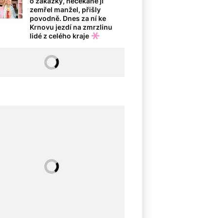
o zakázky, nečekaně jí
zemřel manžel, přišly
povodně. Dnes za ní ke
Krnovu jezdí na zmrzlinu
lidé z celého kraje