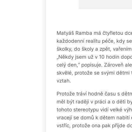
Matyáš Ramba má čtyřletou dcer
každodenní realitu péče, kdy s
školky, do školy a zpět, vařením
„Někdy jsem už v 10 hodin dopo
celý den,“ popisuje. Zároveň al
skvělé, protože se svými dětmi 
vztah.
Protože tráví hodně času s dět
měl být raději v práci a o děti 
tohoto stereotypu vidí velké vý
vracejí se domů k dětem nabití e
vstříc, protože ona pak přijde 