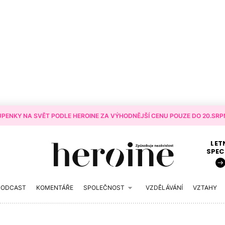
PENKY NA SVĚT PODLE HEROINE ZA VÝHODNĚJŠÍ CENU POUZE DO 20.SRPN
LET
SPEC
PODCAST
KOMENTÁŘE
SPOLEČNOST
VZDĚLÁVÁNÍ
VZTAHY