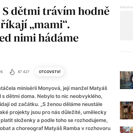
 S dětmi trávím hodně
říkají „mami“.
řed nimi hádáme
26
87 427
OTCOVSTVÍ
áčela minisérii Monyová, její manžel Matyáš
l s dětmi doma. Nebylo to nic neobvyklého,
řídají od začátku. „S ženou děláme neustále
aké projekty jsou pro nás důležité, umělecky
platit složenky a podle toho se rozhodujeme,
robat a choreograf Matyáš Ramba v rozhovoru