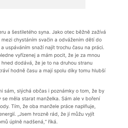
u a šestiletého syna. Jako otec běžně zažívá
e mezi chystáním svačin a odvážením dětí do
 a uspáváním snaží najít trochu času na práci.
ledne vyřízenej a mám pocit, že je za mnou
e hned dodává, že je to na druhou stranu
tráví hodně času a mají spolu díky tomu hlubší
mi sám, slýchá občas i poznámky o tom, že by
by se měla starat manželka. Sám ale v boření
hody. Tím, že oba manžele práce naplňuje,
nergií. „Jsem hrozně rád, že jí můžu vyjít
domů úplně nadšená,“ říká.