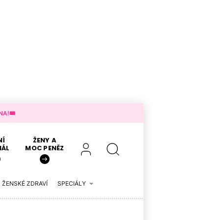
A!🎟️
NÍ
ŽENY A
IÁL
MOC PENĚZ
ŽENSKÉ ZDRAVÍ
SPECIÁLY