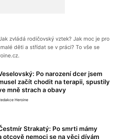
ak zvládá rodičovský vztek? Jak moc je pro
malé děti a střídat se v práci? To vše se
oine.cz.
Veselovský: Po narození dcer jsem
musel začít chodit na terapii, spustily
ve mně strach a obavy
Redakce Heroine
Čestmír Strakatý: Po smrti mámy
a otcově nemoci se na věci dívám