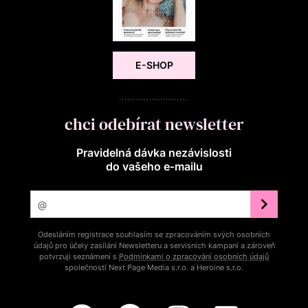
E-SHOP
chci odebírat newsletter
Pravidelná dávka nezávislosti
do vašeho e‑mailu
Odesláním registrace souhlasím se zpracováním svých osobních
údajů pro účely zasílání Newsletteru a servisních kampaní a zároveň
potvrzuji seznámení s
Podmínkami o zpracování osobních údajů
společností Next Page Media s.r.o. a Heroine s.r.o.