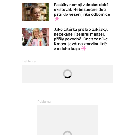
Pasťáky nemají v dnešní době
existovat. Nebezpečné děti
patří do vězení, říká odbornice
Jako tatérka přišla o zakázky,
nečekaně jí zemřel manžel,
přišly povodně. Dnes za ní ke
Krnovu jezdí na zmrzlinu lidé
z celého kraje