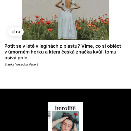
LÉTO
Potit se v létě v legínách z plastu? Víme, co si obléct
v úmorném horku a která česká značka kvůli tomu
osívá pole
Blanka Vosecká Veselá