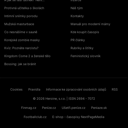
A jak se těší tatínek? Není…
Inzerce
Protivná učitelka o školách
Náš tým
Intimní snímky porodu
Kontakty
Mužská masturbace
Manuál pro moderní mámy
Co nesnášíme v sauně
Kde koupit časopis
Korejské zombie masky
PR články
Kvíz: Poznáte narcistu?
Rubriky a štítky
Kingdom Come 2 a ženské tělo
Feministický slovník
Bossing: jak se bránit
Cookies
Pravidla
Informace ke zpracování osobních údajů
RSS
© 2026 Heroine, s.r.o. | ISSN 2694 - 7072
Finmag.cz
Peníze.cz
Ušetři.peníze.cz
Peniaze.sk
Footballclub.cz
E-shop - časopisy NextPageMedia