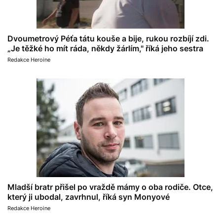
Dvoumetrový Péťa tátu kouše a bije, rukou rozbíjí zdi.
„Je těžké ho mít ráda, někdy žárlím," říká jeho sestra
Redakce Heroine
Mladší bratr přišel po vraždě mámy o oba rodiče. Otce,
který ji ubodal, zavrhnul, říká syn Monyové
Redakce Heroine