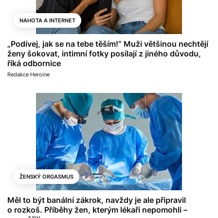
NAHOTA A INTERNET
„Podívej, jak se na tebe těším!“ Muži většinou nechtějí
ženy šokovat, intimní fotky posílají z jiného důvodu,
říká odbornice
Redakce Heroine
ŽENSKÝ ORGASMUS
Měl to být banální zákrok, navždy je ale připravil
o rozkoš. Příběhy žen, kterým lékaři nepomohli –