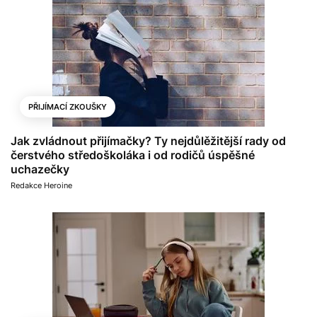
PŘIJÍMACÍ ZKOUŠKY
Jak zvládnout přijímačky? Ty nejdůlěžitější rady od
čerstvého středoškoláka i od rodičů úspěšné
uchazečky
Redakce Heroine