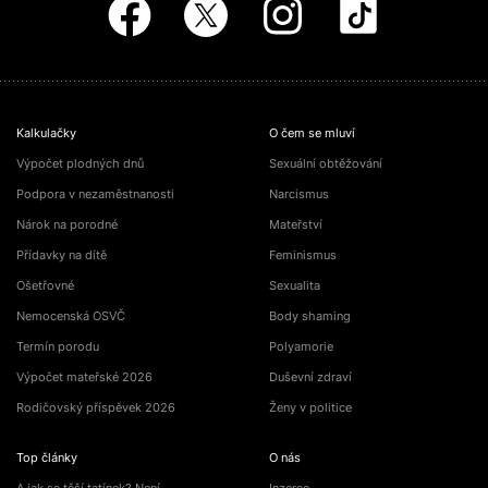
Kalkulačky
O čem se mluví
Výpočet plodných dnů
Sexuální obtěžování
Podpora v nezaměstnanosti
Narcismus
Nárok na porodné
Mateřství
Přídavky na dítě
Feminismus
Ošetřovné
Sexualita
Nemocenská OSVČ
Body shaming
Termín porodu
Polyamorie
Výpočet mateřské 2026
Duševní zdraví
Rodičovský příspěvek 2026
Ženy v politice
Top články
O nás