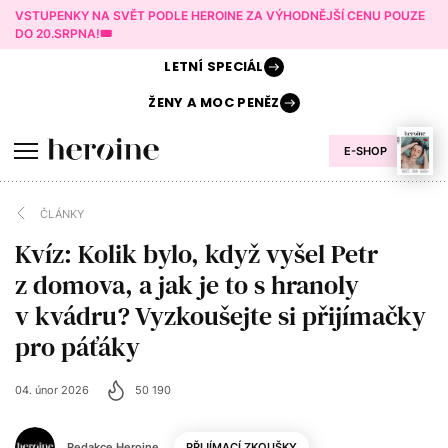
VSTUPENKY NA SVĚT PODLE HEROINE ZA VÝHODNĚJŠÍ CENU POUZE
DO 20.SRPNA!🎟️
LETNÍ
SPECIÁL
ŽENY A
MOC PENĚZ
E-SHOP
ČLÁNKY
Kvíz: Kolik bylo, když vyšel Petr
z domova, a jak je to s hranoly
v kvádru? Vyzkoušejte si přijímačky
pro páťáky
04. únor 2026
50 190
Redakce Heroine
PŘIJÍMACÍ ZKOUŠKY