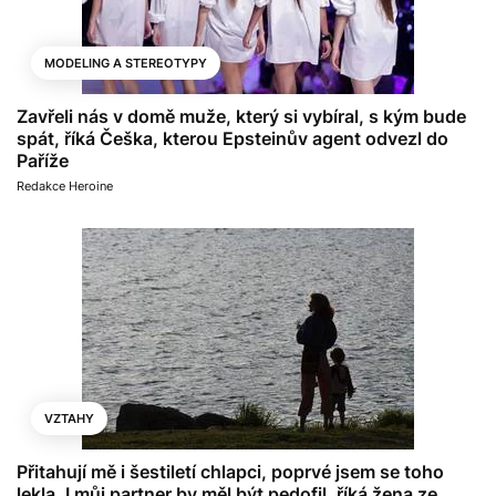
MODELING A STEREOTYPY
Zavřeli nás v domě muže, který si vybíral, s kým bude
spát, říká Češka, kterou Epsteinův agent odvezl do
Paříže
Redakce Heroine
VZTAHY
Přitahují mě i šestiletí chlapci, poprvé jsem se toho
lekla. I můj partner by měl být pedofil, říká žena ze