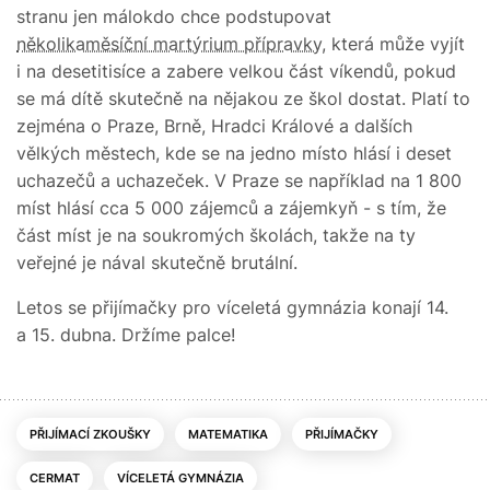
stranu jen málokdo chce podstupovat
několikaměsíční martýrium přípravky
, která může vyjít
i na desetitisíce a zabere velkou část víkendů, pokud
se má dítě skutečně na nějakou ze škol dostat. Platí to
zejména o Praze, Brně, Hradci Králové a dalších
vělkých městech, kde se na jedno místo hlásí i deset
uchazečů a uchazeček. V Praze se například na 1 800
míst hlásí cca 5 000 zájemců a zájemkyň - s tím, že
část míst je na soukromých školách, takže na ty
veřejné je nával skutečně brutální.
Letos se přijímačky pro víceletá gymnázia konají 14.
a 15. dubna. Držíme palce!
PŘIJÍMACÍ ZKOUŠKY
MATEMATIKA
PŘIJÍMAČKY
CERMAT
VÍCELETÁ GYMNÁZIA