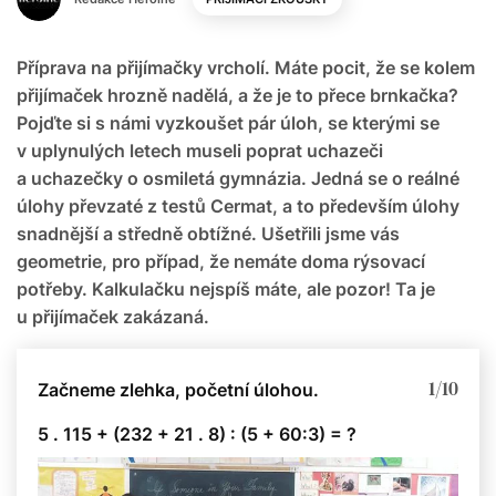
Příprava na přijímačky vrcholí. Máte pocit, že se kolem
přijímaček hrozně nadělá, a že je to přece brnkačka?
Pojďte si s námi vyzkoušet pár úloh, se kterými se
v uplynulých letech museli poprat uchazeči
a uchazečky o osmiletá gymnázia. Jedná se o reálné
úlohy převzaté z testů Cermat, a to především úlohy
snadnější a středně obtížné. Ušetřili jsme vás
geometrie, pro případ, že nemáte doma rýsovací
potřeby. Kalkulačku nejspíš máte, ale pozor! Ta je
u přijímaček zakázaná.
1/10
Začneme zlehka, početní úlohou.
5 . 115 + (232 + 21 . 8) : (5 + 60:3) = ?