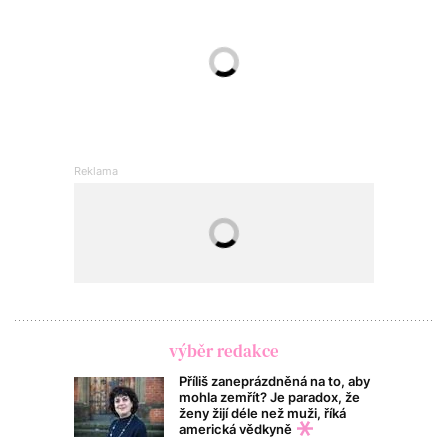
výběr redakce
Příliš zaneprázdněná na to, aby
mohla zemřít? Je paradox, že
ženy žijí déle než muži, říká
americká vědkyně