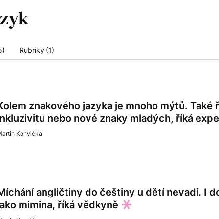
5)
Rubriky (1)
Kolem znakového jazyka je mnoho mýtů. Také ř
inkluzivitu nebo nové znaky mladých, říká expe
Martin Konvička
Míchání angličtiny do češtiny u dětí nevadí. I d
jako mimina, říká vědkyně