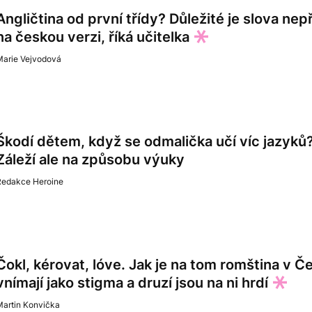
Angličtina od první třídy? Důležité je slova nep
na českou verzi, říká učitelka
Marie Vejvodová
Škodí dětem, když se odmalička učí víc jazyků? 
Záleží ale na způsobu výuky
Redakce Heroine
Čokl, kérovat, lóve. Jak je na tom romština v Če
vnímají jako stigma a druzí jsou na ni hrdí
Martin Konvička