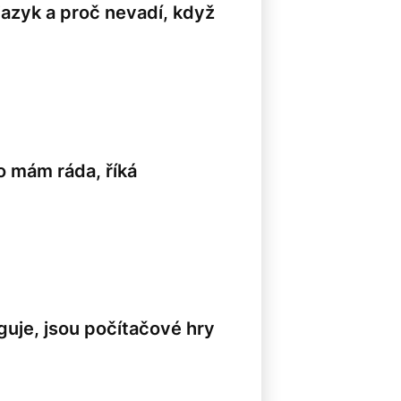
jazyk a proč nevadí, když
o mám ráda, říká
nguje, jsou počítačové hry