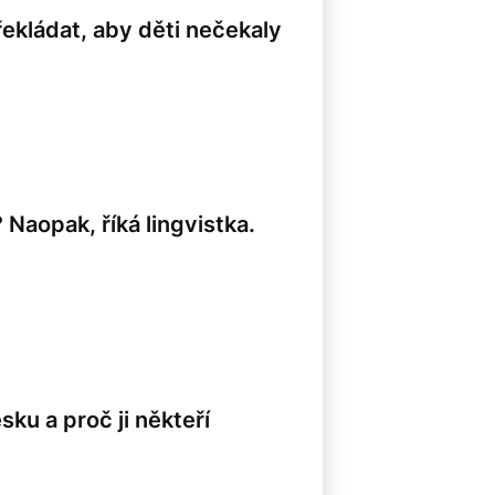
řekládat, aby děti nečekaly
Naopak, říká lingvistka.
sku a proč ji někteří