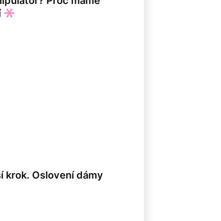
nipulátor? Proč máme
í
lší krok. Oslovení dámy