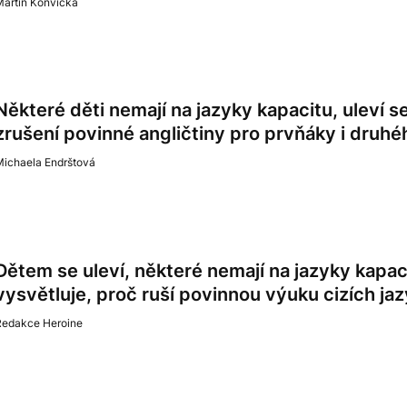
Martin Konvička
Některé děti nemají na jazyky kapacitu, uleví se
zrušení povinné angličtiny pro prvňáky i druhé
Michaela Endrštová
Dětem se uleví, některé nemají na jazyky kapaci
vysvětluje, proč ruší povinnou výuku cizích ja
Redakce Heroine