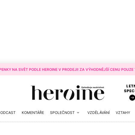
ENKY NA SVĚT PODLE HEROINE V PRODEJI! ZA VÝHODNĚJŠÍ CENU POUZE T
LET
SPEC
PODCAST
KOMENTÁŘE
SPOLEČNOST
VZDĚLÁVÁNÍ
VZTAHY