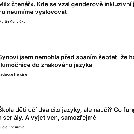
Milx čtenářx. Kde se vzal genderově inkluzivní 
ho neumíme vyslovovat
Martin Konvička
Synovi jsem nemohla před spaním šeptat, že h
tlumočnice do znakového jazyka
Redakce Heroine
Škola děti učí dva cizí jazyky, ale naučí? Co fu
a seriály. A vyjet ven, samozřejmě
Lucie Kocurová