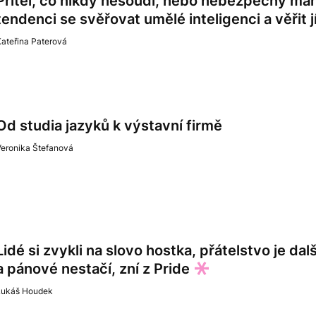
Přítel, co nikdy nesoudí, nebo nebezpečný ma
tendenci se svěřovat umělé inteligenci a věřit j
ateřina Paterová
Od studia jazyků k výstavní firmě
Veronika Štefanová
Lidé si zvykli na slovo hostka, přátelstvo je da
a pánové nestačí, zní z Pride
Lukáš Houdek