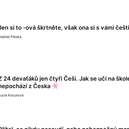
Jen si to -ová škrtněte, však ona si s vámi češt
abriel Pleska
Z 24 devaťáků jen čtyři Češi. Jak se učí na ško
nepochází z Česka
Lucie Kocurová