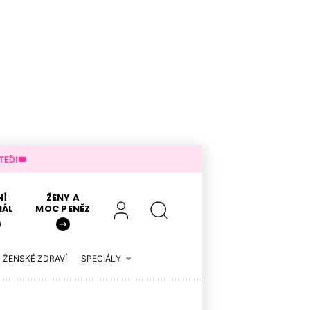
EĎ!🎟️
NÍ
ŽENY A
IÁL
MOC PENĚZ
ŽENSKÉ ZDRAVÍ
SPECIÁLY