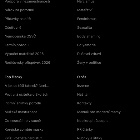
Podpora v nezaměstnanosti
Narcismus
Nárok na porodné
Mateřství
Přídavky na dítě
Feminismus
Ošetřovné
Sexualita
Nemocenská OSVČ
Body shaming
Termín porodu
Polyamorie
Výpočet mateřské 2026
Duševní zdraví
Rodičovský příspěvek 2026
Ženy v politice
Top články
O nás
A jak se těší tatínek? Není…
Inzerce
Protivná učitelka o školách
Náš tým
Intimní snímky porodu
Kontakty
Mužská masturbace
Manuál pro moderní mámy
Co nesnášíme v sauně
Kde koupit časopis
Korejské zombie masky
PR články
Kvíz: Poznáte narcistu?
Rubriky a štítky