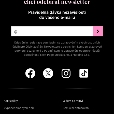
chci odebírat newsletter
Pravidelná dávka nezávislosti
do vašeho e‑mailu
Odesláním registrace souhlasím se zpracováním svých osobních
údajů pro účely zasílání Newsletteru a servisních kampaní a zároveň
potvrzuji seznámení s
Podmínkami o zpracování osobních údajů
společností Next Page Media s.r.o. a Heroine s.r.o.
Kalkulačky
O čem se mluví
Výpočet plodných dnů
Sexuální obtěžování