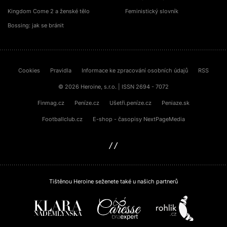
Kingdom Come 2 a ženské tělo
Feministický slovník
Bossing: jak se bránit
Cookies
Pravidla
Informace ke zpracování osobních údajů
RSS
© 2026 Heroine, s.r.o. | ISSN 2694 - 7072
Finmag.cz
Peníze.cz
Ušetři.peníze.cz
Peniaze.sk
Footballclub.cz
E-shop - časopisy NextPageMedia
sinfin.digital
Tištěnou Heroine seženete také u našich partnerů