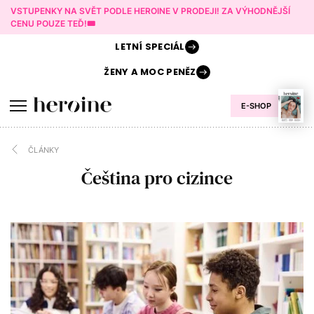
VSTUPENKY NA SVĚT PODLE HEROINE V PRODEJI! ZA VÝHODNĚJŠÍ
CENU POUZE TEĎ!🎟️
LETNÍ
SPECIÁL
ŽENY A
MOC PENĚZ
E-SHOP
ČLÁNKY
Čeština pro cizince