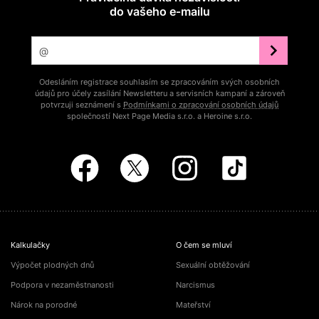
do vašeho e‑mailu
Odesláním registrace souhlasím se zpracováním svých osobních
údajů pro účely zasílání Newsletteru a servisních kampaní a zároveň
potvrzuji seznámení s
Podmínkami o zpracování osobních údajů
společností Next Page Media s.r.o. a Heroine s.r.o.
Kalkulačky
O čem se mluví
Výpočet plodných dnů
Sexuální obtěžování
Podpora v nezaměstnanosti
Narcismus
Nárok na porodné
Mateřství