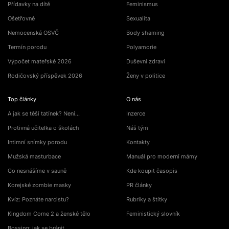
Přídavky na dítě
Feminismus
Ošetřovné
Sexualita
Nemocenská OSVČ
Body shaming
Termín porodu
Polyamorie
Výpočet mateřské 2026
Duševní zdraví
Rodičovský příspěvek 2026
Ženy v politice
Top články
O nás
A jak se těší tatínek? Není…
Inzerce
Protivná učitelka o školách
Náš tým
Intimní snímky porodu
Kontakty
Mužská masturbace
Manuál pro moderní mámy
Co nesnášíme v sauně
Kde koupit časopis
Korejské zombie masky
PR články
Kvíz: Poznáte narcistu?
Rubriky a štítky
Kingdom Come 2 a ženské tělo
Feministický slovník
Bossing: jak se bránit