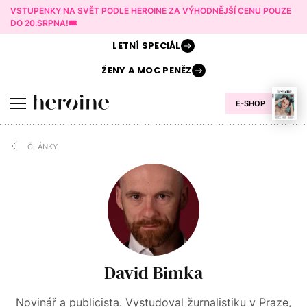
VSTUPENKY NA SVĚT PODLE HEROINE ZA VÝHODNĚJŠÍ CENU POUZE
DO 20.SRPNA!🎟️
LETNÍ
SPECIÁL
ŽENY A
MOC PENĚZ
E-SHOP
ČLÁNKY
David Bimka
Novinář a publicista. Vystudoval žurnalistiku v Praze,