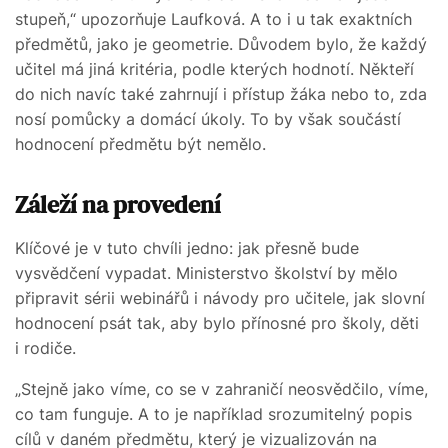
stupeň,“ upozorňuje Laufková. A to i u tak exaktních
předmětů, jako je geometrie. Důvodem bylo, že každý
učitel má jiná kritéria, podle kterých hodnotí. Někteří
do nich navíc také zahrnují i přístup žáka nebo to, zda
nosí pomůcky a domácí úkoly. To by však součástí
hodnocení předmětu být nemělo.
Záleží na provedení
Klíčové je v tuto chvíli jedno: jak přesně bude
vysvědčení vypadat. Ministerstvo školství by mělo
připravit sérii webinářů i návody pro učitele, jak slovní
hodnocení psát tak, aby bylo přínosné pro školy, děti
i rodiče.
„Stejně jako víme, co se v zahraničí neosvědčilo, víme,
co tam funguje. A to je například srozumitelný popis
cílů v daném předmětu, který je vizualizován na