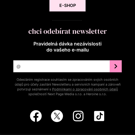
E-SHOP
chci odebírat newsletter
Pravidelná dávka nezávislosti
do vašeho e‑mailu
Odesláním registrace souhlasím se zpracováním svých osobních
údajů pro účely zasílání Newsletteru a servisních kampaní a zároveň
potvrzuji seznámení s
Podmínkami o zpracování osobních údajů
společností Next Page Media s.r.o. a Heroine s.r.o.