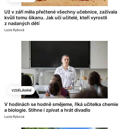
Už v září měla přečtené všechny učebnice, zažívala
kvůli tomu šikanu. Jak učí učitelé, kteří vyrostli
z nadaných dětí
Lucie Rybová
VZDĚLÁVÁNÍ
V hodinách se hodně smějeme, říká učitelka chemie
a biologie. Stihne i zpívat a hrát divadlo
Lucie Rybová