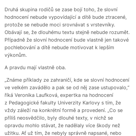
Druhá skupina rodičů se zase bojí toho, že slovní
hodnocení nebude vypovídající a dítě bude ztracené,
protože se nebude moci srovnávat s vrstevníky.
Obávají se, že dlouhému textu stejně nebude rozumět.
Případně že slovní hodnocení bude vlastně jen takové
pochlebování a dítě nebude motivovat k lepším
výkonům.
A pravdu mají vlastně oba.
„Známe příklady ze zahraničí, kde se slovní hodnocení
ve velkém zavádělo a pak se od něj zase ustupovalo,“
říká Veronika Laufková, expertka na hodnocení
z Pedagogické fakulty Univerzity Karlovy s tím, že
vždy záleží na konkrétní formě a provedení. „Co se
příliš neosvědčilo, byly dlouhé texty, v nichž se
opravdu mohlo stávat, že nadělaly více škody než
užitku. Ať už tím, že nebyly správně napsané, nebo