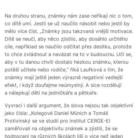
Na druhou stranu, známky nám zase neříkají nic o tom,
co dítě umí. Jestli se už naučilo násobit nebo jestli by
mělo více číst. „Známky jsou takzvaná vnější motivace.
Dítě se neučí, aby něco zjistilo, aby dosáhlo určitého
cíle, například se naučilo odčítat přes desítku, protože
to chce zvládnout a navázat na to v budoucnu. Učí se,
aby v tu danou chvíli dostalo hezkou známku, kterou
potěší učitele nebo rodiče,“ říká Laufková s tím, že
známky mají ještě jeden výrazně negativní vedlejší
efekt, i když doufejme neúmyslný. A sice rozdělují
a nálepkují děti na jedničkáře a pětkaře.
Vyvrací i další argument, že slova nejsou tak objektivní
jako čísla: „Kolegové Daniel Münich a Tomáš
Protivínský se ve studii pro institut CERGE-EI
zaměřovali na objektivitu známek a zjistili, že se
hodnocení na různých školách liší o více než jeden