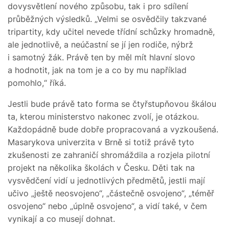
dovysvětlení nového způsobu, tak i pro sdílení
průběžných výsledků. „Velmi se osvědčily takzvané
tripartity, kdy učitel nevede třídní schůzky hromadně,
ale jednotlivě, a neúčastní se jí jen rodiče, nýbrž
i samotný žák. Právě ten by měl mít hlavní slovo
a hodnotit, jak na tom je a co by mu například
pomohlo,“ říká.
Jestli bude právě tato forma se čtyřstupňovou škálou
ta, kterou ministerstvo nakonec zvolí, je otázkou.
Každopádně bude dobře propracovaná a vyzkoušená.
Masarykova univerzita v Brně si totiž právě tyto
zkušenosti ze zahraničí shromáždila a rozjela pilotní
projekt na několika školách v Česku. Děti tak na
vysvědčení vidí u jednotlivých předmětů, jestli mají
učivo „ještě neosvojeno“, „částečně osvojeno“, „téměř
osvojeno“ nebo „úplně osvojeno“, a vidí také, v čem
vynikají a co musejí dohnat.