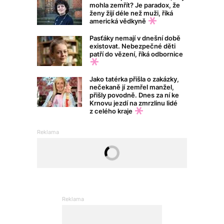
mohla zemřít? Je paradox, že
ženy žijí déle než muži, říká
americká vědkyně
Pasťáky nemají v dnešní době
existovat. Nebezpečné děti
patří do vězení, říká odbornice
Jako tatérka přišla o zakázky,
nečekaně jí zemřel manžel,
přišly povodně. Dnes za ní ke
Krnovu jezdí na zmrzlinu lidé
z celého kraje