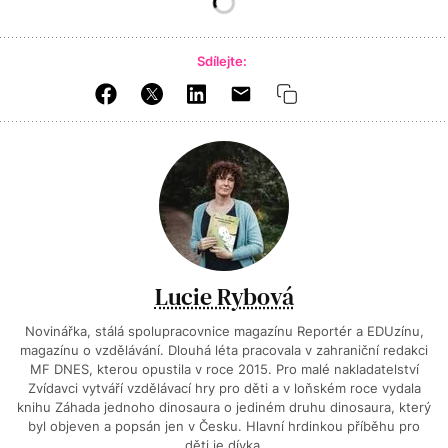
Sdílejte:
Lucie Rybová
Novinářka, stálá spolupracovnice magazínu Reportér a EDUzínu,
magazínu o vzdělávání. Dlouhá léta pracovala v zahraniční redakci
MF DNES, kterou opustila v roce 2015. Pro malé nakladatelství
Zvídavci vytváří vzdělávací hry pro děti a v loňském roce vydala
knihu Záhada jednoho dinosaura o jediném druhu dinosaura, který
byl objeven a popsán jen v Česku. Hlavní hrdinkou příběhu pro
děti je dívka.