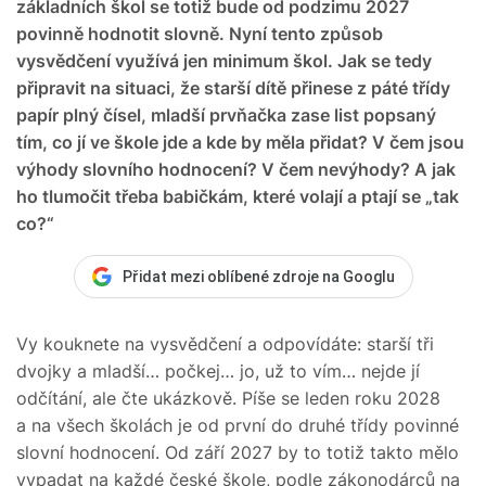
základních škol se totiž bude od podzimu 2027
povinně hodnotit slovně. Nyní tento způsob
vysvědčení využívá jen minimum škol. Jak se tedy
připravit na situaci, že starší dítě přinese z páté třídy
papír plný čísel, mladší prvňačka zase list popsaný
tím, co jí ve škole jde a kde by měla přidat? V čem jsou
výhody slovního hodnocení? V čem nevýhody? A jak
ho tlumočit třeba babičkám, které volají a ptají se „tak
co?“
Přidat mezi oblíbené zdroje na Googlu
Vy kouknete na vysvědčení a odpovídáte: starší tři
dvojky a mladší… počkej… jo, už to vím… nejde jí
odčítání, ale čte ukázkově. Píše se leden roku 2028
a na všech školách je od první do druhé třídy povinné
slovní hodnocení. Od září 2027 by to totiž takto mělo
vypadat na každé české škole, podle zákonodárců na