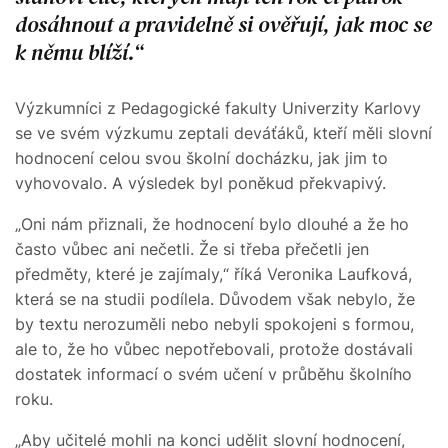
dosáhnout a pravidelně si ověřují, jak moc se
k němu blíží.
Výzkumníci z Pedagogické fakulty Univerzity Karlovy
se ve svém výzkumu zeptali deváťáků, kteří měli slovní
hodnocení celou svou školní docházku, jak jim to
vyhovovalo. A výsledek byl poněkud překvapivý.
„Oni nám přiznali, že hodnocení bylo dlouhé a že ho
často vůbec ani nečetli. Že si třeba přečetli jen
předměty, které je zajímaly,“ říká Veronika Laufková,
která se na studii podílela. Důvodem však nebylo, že
by textu nerozuměli nebo nebyli spokojeni s formou,
ale to, že ho vůbec nepotřebovali, protože dostávali
dostatek informací o svém učení v průběhu školního
roku.
„Aby učitelé mohli na konci udělit slovní hodnocení,