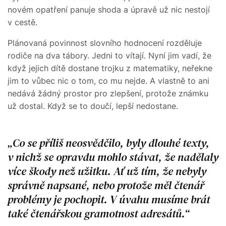
novém opatření panuje shoda a úpravě už nic nestojí
v cestě.
Plánovaná povinnost slovního hodnocení rozděluje
rodiče na dva tábory. Jedni to vítají. Nyní jim vadí, že
když jejich dítě dostane trojku z matematiky, neřekne
jim to vůbec nic o tom, co mu nejde. A vlastně to ani
nedává žádný prostor pro zlepšení, protože známku
už dostal. Když se to doučí, lepší nedostane.
Co se příliš neosvědčilo, byly dlouhé texty,
v nichž se opravdu mohlo stávat, že nadělaly
více škody než užitku. Ať už tím, že nebyly
správně napsané, nebo protože měl čtenář
problémy je pochopit. V úvahu musíme brát
také čtenářskou gramotnost adresátů.