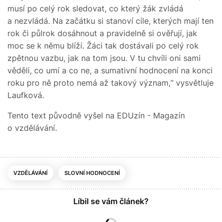
musí po celý rok sledovat, co který žák zvládá
a nezvládá. Na začátku si stanoví cíle, kterých mají ten
rok či půlrok dosáhnout a pravidelně si ověřují, jak
moc se k němu blíží. Žáci tak dostávali po celý rok
zpětnou vazbu, jak na tom jsou. V tu chvíli oni sami
věděli, co umí a co ne, a sumativní hodnocení na konci
roku pro ně proto nemá až takový význam,“ vysvětluje
Laufková.
Tento text původně vyšel na EDUzín - Magazín
o vzdělávání.
VZDĚLÁVÁNÍ
SLOVNÍ HODNOCENÍ
Líbil se vám článek?