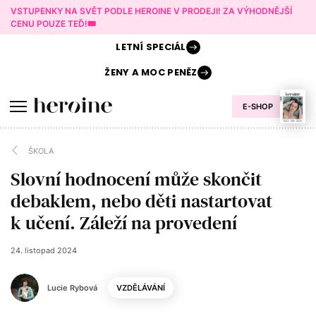
VSTUPENKY NA SVĚT PODLE HEROINE V PRODEJI! ZA VÝHODNĚJŠÍ
CENU POUZE TEĎ!🎟️
LETNÍ
SPECIÁL
ŽENY A
MOC PENĚZ
E-SHOP
ŠKOLA
Slovní hodnocení může skončit
debaklem, nebo děti nastartovat
k učení. Záleží na provedení
24. listopad 2024
Lucie Rybová
VZDĚLÁVÁNÍ