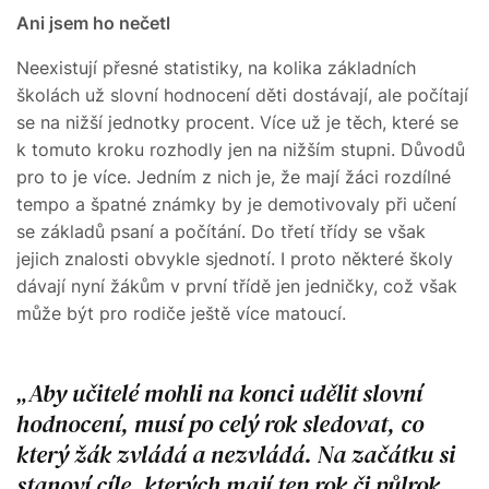
Ani jsem ho nečetl
Neexistují přesné statistiky, na kolika základních
školách už slovní hodnocení děti dostávají, ale počítají
se na nižší jednotky procent. Více už je těch, které se
k tomuto kroku rozhodly jen na nižším stupni. Důvodů
pro to je více. Jedním z nich je, že mají žáci rozdílné
tempo a špatné známky by je demotivovaly při učení
se základů psaní a počítání. Do třetí třídy se však
jejich znalosti obvykle sjednotí. I proto některé školy
dávají nyní žákům v první třídě jen jedničky, což však
může být pro rodiče ještě více matoucí.
Aby učitelé mohli na konci udělit slovní
hodnocení, musí po celý rok sledovat, co
který žák zvládá a nezvládá. Na začátku si
stanoví cíle, kterých mají ten rok či půlrok