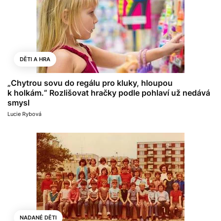
DĚTI A HRA
„Chytrou sovu do regálu pro kluky, hloupou
k holkám.“ Rozlišovat hračky podle pohlaví už nedává
smysl
Lucie Rybová
NADANÉ DĚTI