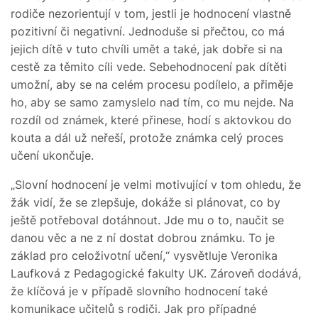
rodiče nezorientují v tom, jestli je hodnocení vlastně
pozitivní či negativní. Jednoduše si přečtou, co má
jejich dítě v tuto chvíli umět a také, jak dobře si na
cestě za těmito cíli vede. Sebehodnocení pak dítěti
umožní, aby se na celém procesu podílelo, a přiměje
ho, aby se samo zamyslelo nad tím, co mu nejde. Na
rozdíl od známek, které přinese, hodí s aktovkou do
kouta a dál už neřeší, protože známka celý proces
učení ukončuje.
„Slovní hodnocení je velmi motivující v tom ohledu, že
žák vidí, že se zlepšuje, dokáže si plánovat, co by
ještě potřeboval dotáhnout. Jde mu o to, naučit se
danou věc a ne z ní dostat dobrou známku. To je
základ pro celoživotní učení,“ vysvětluje Veronika
Laufková z Pedagogické fakulty UK. Zároveň dodává,
že klíčová je v případě slovního hodnocení také
komunikace učitelů s rodiči. Jak pro případné