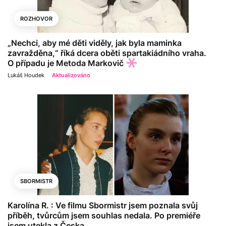
ROZHOVOR
„Nechci, aby mé děti viděly, jak byla maminka
zavražděna,“ říká dcera oběti spartakiádního vraha.
O případu je Metoda Markovič
Lukáš Houdek
Aktualizováno
SBORMISTR
Karolína R. : Ve filmu Sbormistr jsem poznala svůj
příběh, tvůrcům jsem souhlas nedala. Po premiéře
jsem utekla z Česka