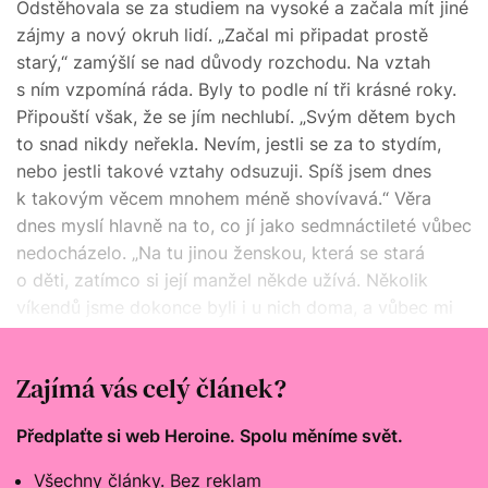
Odstěhovala se za studiem na vysoké a začala mít jiné
zájmy a nový okruh lidí. „Začal mi připadat prostě
starý,“ zamýšlí se nad důvody rozchodu. Na vztah
s ním vzpomíná ráda. Byly to podle ní tři krásné roky.
Připouští však, že se jím nechlubí. „Svým dětem bych
to snad nikdy neřekla. Nevím, jestli se za to stydím,
nebo jestli takové vztahy odsuzuji. Spíš jsem dnes
k takovým věcem mnohem méně shovívavá.“ Věra
dnes myslí hlavně na to, co jí jako sedmnácti­leté vůbec
nedocházelo. „Na tu jinou ženskou, která se stará
o děti, zatímco si její manžel někde užívá. Několik
víkendů jsme dokonce byli i u nich doma, a vůbec mi
to nevadilo. Dnes bych tuhle morální stránku řešila
mnohem víc.“
Zajímá vás celý článek?
Předplaťte si web Heroine. Spolu měníme svět.
Všechny články. Bez reklam