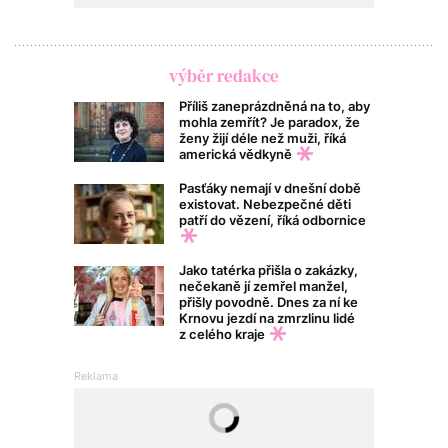
výběr redakce
Příliš zaneprázdněná na to, aby
mohla zemřít? Je paradox, že
ženy žijí déle než muži, říká
americká vědkyně
Pasťáky nemají v dnešní době
existovat. Nebezpečné děti
patří do vězení, říká odbornice
Jako tatérka přišla o zakázky,
nečekaně jí zemřel manžel,
přišly povodně. Dnes za ní ke
Krnovu jezdí na zmrzlinu lidé
z celého kraje