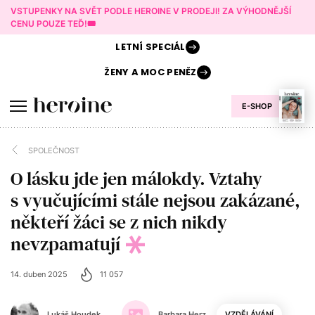
VSTUPENKY NA SVĚT PODLE HEROINE V PRODEJI! ZA VÝHODNĚJŠÍ
CENU POUZE TEĎ!🎟️
LETNÍ
SPECIÁL
ŽENY A
MOC PENĚZ
E-SHOP
SPOLEČNOST
O lásku jde jen málokdy. Vztahy
s vyučujícími stále nejsou zakázané,
někteří žáci se z nich nikdy
nevzpamatují
14. duben 2025
11 057
Lukáš Houdek
Barbara Herz
VZDĚLÁVÁNÍ