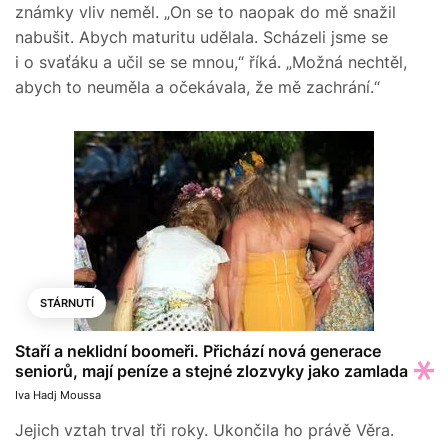
známky vliv neměl. „On se to naopak do mě snažil
nabušit. Abych maturitu udělala. Scházeli jsme se
i o svaťáku a učil se se mnou,“ říká. „Možná nechtěl,
abych to neuměla a očekávala, že mě zachrání.“
STÁRNUTÍ
Staří a neklidní boomeři. Přichází nová generace
seniorů, mají peníze a stejné zlozvyky jako zamlada
Iva Hadj Moussa
Jejich vztah trval tři roky. Ukončila ho právě Věra.