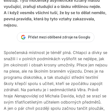
existují. Tyto mocensky asymetrické vztahy matou
vyučující, zraňují studující a o lásku většinou nejde.
A i když vesměs všichni tuší, že by se to dělat nemělo,
pevná pravidla, která by tyto vztahy zakazovala,
nejsou.
Přidat mezi oblíbené zdroje na Googlu
Společenská místnost je téměř plná. Chlapci a dívky se
snažili i v polních podmínkách vyšňořit se nejlépe, jak
jim okolnosti i obsah krosny umožnily. Přece jen nejsou
na plese, ale na školním branném výjezdu. Dnes je na
programu diskotéka, a tak studující střední textilní
školy křepčí spolu s učiteli, kteří se zpočátku zapojit
zdráhali. Na parketu je i sedmnáctiletá Věra. Právě
hraje
Nenapovídej
od Michala Davida, když se srazí se
svým třiatřicetiletým učitelem odborných předmětů.
A jen o pár chvil později spolu začnou tančit ploužák,