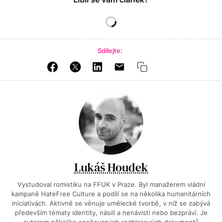
Sdílejte:
Lukáš Houdek
Vystudoval romistiku na FFUK v Praze. Byl manažerem vládní
kampaně HateFree Culture a podílí se na několika humanitárních
iniciativách. Aktivně se věnuje umělecké tvorbě, v níž se zabývá
především tématy identity, násilí a nenávisti nebo bezpráví. Je
autorem několika oceňovaných rozhlasových dokumentů