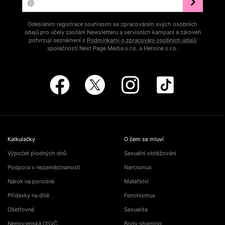
Odesláním registrace souhlasím se zpracováním svých osobních
údajů pro účely zasílání Newsletteru a servisních kampaní a zároveň
potvrzuji seznámení s
Podmínkami o zpracování osobních údajů
společností Next Page Media s.r.o. a Heroine s.r.o.
Kalkulačky
O čem se mluví
Výpočet plodných dnů
Sexuální obtěžování
Podpora v nezaměstnanosti
Narcismus
Nárok na porodné
Mateřství
Přídavky na dítě
Feminismus
Ošetřovné
Sexualita
Nemocenská OSVČ
Body shaming