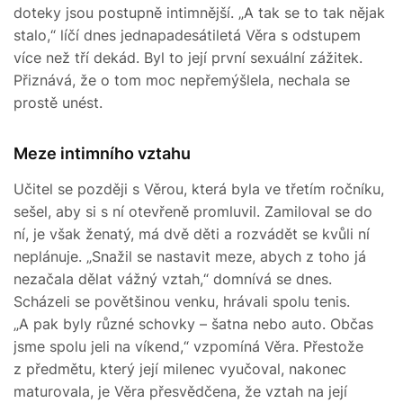
doteky jsou postupně intimnější. „A tak se to tak nějak
stalo,“ líčí dnes jednapadesátiletá Věra s odstupem
více než tří dekád. Byl to její první sexuální zážitek.
Přiznává, že o tom moc nepřemýšlela, nechala se
prostě unést.
Meze intimního vztahu
Učitel se později s Věrou, která byla ve třetím ročníku,
sešel, aby si s ní otevřeně promluvil. Zamiloval se do
ní, je však ženatý, má dvě děti a rozvádět se kvůli ní
neplánuje. „Snažil se nastavit meze, abych z toho já
nezačala dělat vážný vztah,“ domnívá se dnes.
Scházeli se povětšinou venku, hrávali spolu tenis.
„A pak byly různé schovky – šatna nebo auto. Občas
jsme spolu jeli na víkend,“ vzpomíná Věra. Přestože
z předmětu, který její milenec vyučoval, nakonec
maturovala, je Věra přesvědčena, že vztah na její