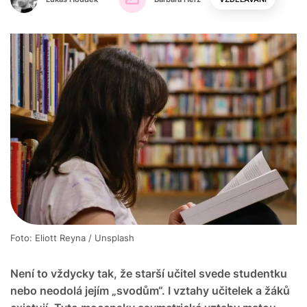
Foto: Eliott Reyna / Unsplash
Není to vždycky tak, že starší učitel svede studentku
nebo neodolá jejím „svodům“. I vztahy učitelek a žáků