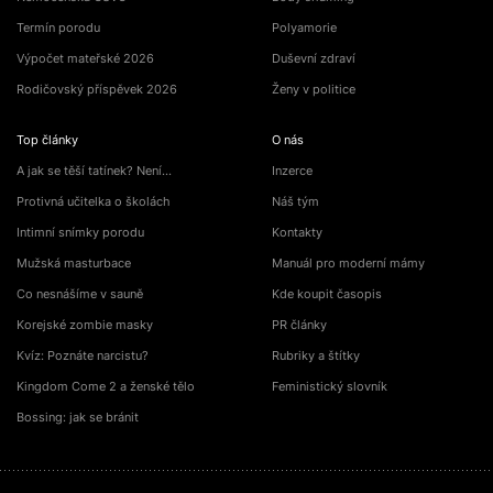
Termín porodu
Polyamorie
Výpočet mateřské 2026
Duševní zdraví
Rodičovský příspěvek 2026
Ženy v politice
Top články
O nás
A jak se těší tatínek? Není…
Inzerce
Protivná učitelka o školách
Náš tým
Intimní snímky porodu
Kontakty
Mužská masturbace
Manuál pro moderní mámy
Co nesnášíme v sauně
Kde koupit časopis
Korejské zombie masky
PR články
Kvíz: Poznáte narcistu?
Rubriky a štítky
Kingdom Come 2 a ženské tělo
Feministický slovník
Bossing: jak se bránit