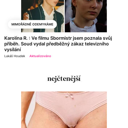
MIMOŘÁDNĚ ODEMYKÁME
Karolína R. : Ve filmu Sbormistr jsem poznala svůj
příběh. Soud vydal předběžný zákaz televizního
vysílání
Lukáš Houdek
Aktualizováno
nejčtenější