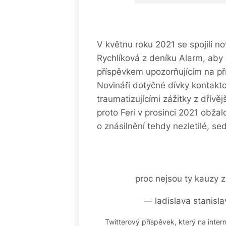
V květnu roku 2021 se spojili n
Rychlíková z deníku Alarm, aby s
příspěvkem upozorňujícím na př
Novináři dotyčné dívky kontaktov
traumatizujícími zážitky z dřívě
proto Feri v prosinci 2021 obža
o znásilnění tehdy nezletilé, se
proc nejsou ty kauzy 
— ladislava stanisl
Twitterový příspěvek, který na inter