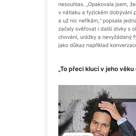
nesouhlas. „Opakovala jsem, že 
v nátlaku a fyzickém dobývání p
a už nic neříkám,“ popsala jedn
začaly svěřovat i další dívky 
chování, urážky a nevyžádaný f
jako důkaz například konverzac
„To přeci kluci v jeho věku 