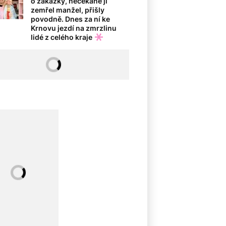
o zakázky, nečekaně jí
zemřel manžel, přišly
povodně. Dnes za ní ke
Krnovu jezdí na zmrzlinu
lidé z celého kraje