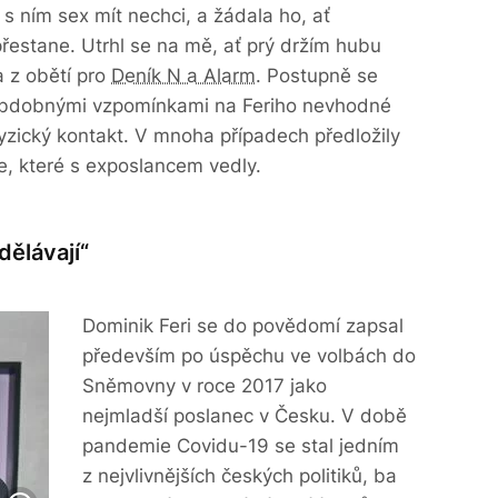
s ním sex mít nechci, a žádala ho, ať
řestane. Utrhl se na mě, ať prý držím hubu
a z obětí pro
Deník N a Alarm
. Postupně se
s obdobnými vzpomínkami na Feriho nevhodné
yzický kontakt. V mnoha případech předložily
e, které s exposlancem vedly.
dělávají“
Dominik Feri se do povědomí zapsal
především po úspěchu ve volbách do
Sněmovny v roce 2017 jako
nejmladší poslanec v Česku. V době
pandemie Covidu-19 se stal jedním
z nejvlivnějších českých politiků, ba