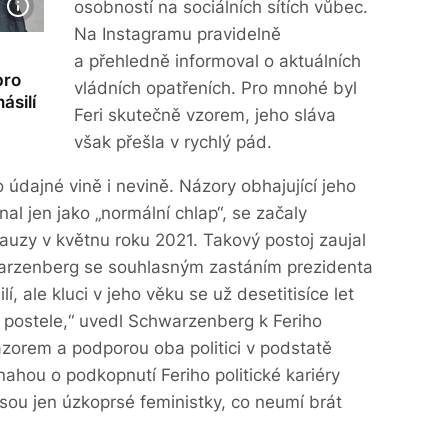
osobností na sociálních sítích vůbec.
Na Instagramu pravidelně
a přehledně informoval o aktuálních
pro
vládních opatřeních. Pro mnohé byl
ásilí
Feri skutečně vzorem, jeho sláva
však přešla v rychlý pád.
o údajné vině i nevině. Názory obhajující jeho
nal jen jako „normální chlap“, se začaly
auzy v květnu roku 2021. Takový postoj zaujal
warzenberg se souhlasným zastáním prezidenta
, ale kluci v jeho věku se už desetitisíce let
do postele,“ uvedl Schwarzenberg k Feriho
zorem a podporou oba politici v podstatě
snahou o podkopnutí Feriho politické kariéry
jsou jen úzkoprsé feministky, co neumí brát