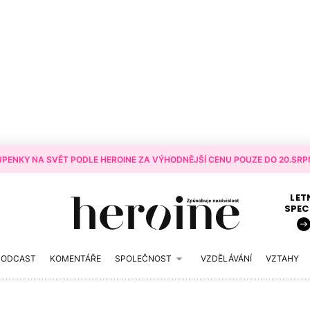
PENKY NA SVĚT PODLE HEROINE ZA VÝHODNĚJŠÍ CENU POUZE DO 20.SRPN
LET
SPEC
PODCAST
KOMENTÁŘE
SPOLEČNOST
VZDĚLÁVÁNÍ
VZTAHY