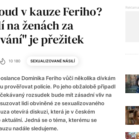
oud v kauze Feriho?
í na ženách za
ání" je přežitek
10 180
SEXUALIZOVANÉ NÁSILÍ
poslance Dominika Feriho vůči několika dívkám
u prověřovat policie. Po jeho obžalobě připadl
Očekávaný rozsudek bude mít zásadní vliv na
suzovat lidi obviněné ze sexualizovaného
kauza otevírá diskuzi, která je v českém
e aktuální. Jedná se o téma, kterému se
auzu nadále sledujeme.