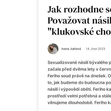
Jak rozhodne s
Považovat násil
"klukovské chov
Ivana Juklová
14. únor 2023
Sexualizované násilí bývalého 
začala před dvěma lety v červn
Feriho soud právě na dnešek. 
to, jak budeme do budoucna po
násilí i výpovědi obětí. Feriho 
prostředí velmi potřebná a stál
věnujeme dlouhodobě. Feriho k