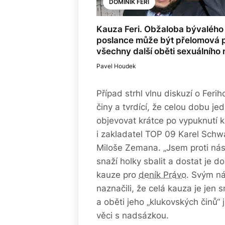
DOMINIK FERI
Kauza Feri. Obžaloba bývalého
poslance může být přelomová 
všechny další oběti sexuálního n
Pavel Houdek
Případ strhl vlnu diskuzí o Ferih
činy a tvrdící, že celou dobu jed
objevovat krátce po vypuknutí k
i zakladatel TOP 09 Karel Sch
Miloše Zemana. „Jsem proti násilí
snaží holky sbalit a dostat je 
kauze pro
deník Právo
. Svým ná
naznačili, že celá kauza je jen 
a oběti jeho „klukovských činů“ 
věci s nadsázkou.