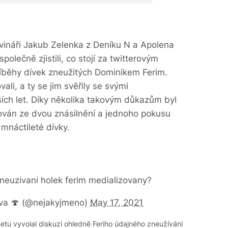
ovináři Jakub Zelenka z Deníku N a Apolena
polečně zjistili, co stojí za twitterovým
íběhy dívek zneužitých Dominikem Ferim.
ali, a ty se jim svěřily se svými
jších let. Díky několika takovým důkazům byl
lován ze dvou znásilnění a jednoho pokusu
dmnáctileté dívky.
zneuzivani holek ferim medializovany?
ava 🍄 (@nejakyjmeno)
May 17, 2021
netu vyvolal diskuzi ohledně Feriho údajného zneužívání