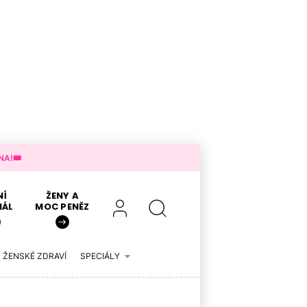
A!🎟️
NÍ
ŽENY A
IÁL
MOC PENĚZ
ŽENSKÉ ZDRAVÍ
SPECIÁLY