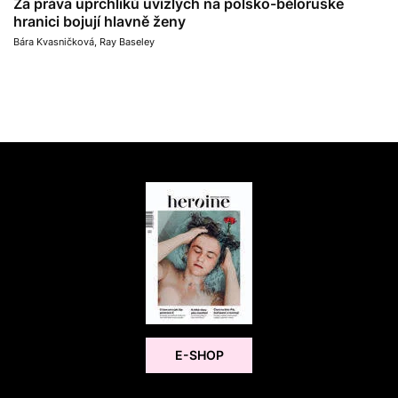
Za práva uprchlíků uvízlých na polsko-běloruské
hranici bojují hlavně ženy
Bára Kvasničková
,
Ray Baseley
E-SHOP