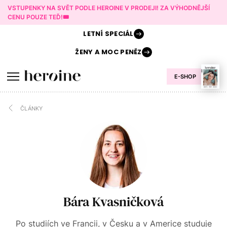
VSTUPENKY NA SVĚT PODLE HEROINE V PRODEJI! ZA VÝHODNĚJŠÍ
CENU POUZE TEĎ!🎟️
LETNÍ
SPECIÁL
ŽENY A
MOC PENĚZ
E-SHOP
ČLÁNKY
Bára Kvasničková
Po studiích ve Francii, v Česku a v Americe studuje