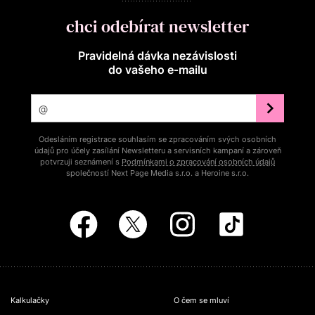
chci odebírat newsletter
Pravidelná dávka nezávislosti
do vašeho e‑mailu
Odesláním registrace souhlasím se zpracováním svých osobních
údajů pro účely zasílání Newsletteru a servisních kampaní a zároveň
potvrzuji seznámení s
Podmínkami o zpracování osobních údajů
společností Next Page Media s.r.o. a Heroine s.r.o.
Kalkulačky
O čem se mluví