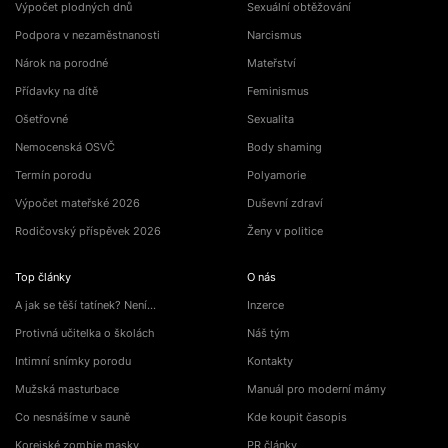
Výpočet plodných dnů
Sexuální obtěžování
Podpora v nezaměstnanosti
Narcismus
Nárok na porodné
Mateřství
Přídavky na dítě
Feminismus
Ošetřovné
Sexualita
Nemocenská OSVČ
Body shaming
Termín porodu
Polyamorie
Výpočet mateřské 2026
Duševní zdraví
Rodičovský příspěvek 2026
Ženy v politice
Top články
O nás
A jak se těší tatínek? Není…
Inzerce
Protivná učitelka o školách
Náš tým
Intimní snímky porodu
Kontakty
Mužská masturbace
Manuál pro moderní mámy
Co nesnášíme v sauně
Kde koupit časopis
Korejské zombie masky
PR články