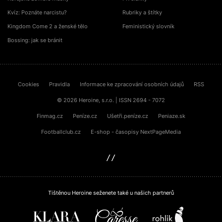
Kvíz: Poznáte narcistu?
Rubriky a štítky
Kingdom Come 2 a ženské tělo
Feministický slovník
Bossing: jak se bránit
Cookies
Pravidla
Informace ke zpracování osobních údajů
RSS
© 2026 Heroine, s.r.o. | ISSN 2694 - 7072
Finmag.cz
Peníze.cz
Ušetři.peníze.cz
Peniaze.sk
Footballclub.cz
E-shop - časopisy NextPageMedia
sinfin.digital
Tištěnou Heroine seženete také u našich partnerů