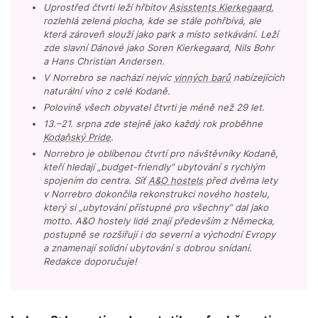
Uprostřed čtvrti leží hřbitov
Asisstents Kierkegaard
,
rozlehlá zelená plocha, kde se stále pohřbívá, ale
která zároveň slouží jako park a místo setkávání. Leží
zde slavní Dánové jako Soren Kierkegaard, Nils Bohr
a Hans Christian Andersen.
V Norrebro se nachází nejvíc
vinných barů
nabízejících
naturální víno z celé Kodaně.
Polovině všech obyvatel čtvrti je méně než 29 let.
13.–21. srpna zde stejně jako každý rok proběhne
Kodaňský Pride
.
Norrebro je oblíbenou čtvrtí pro návštěvníky Kodaně,
kteří hledají „budget-friendly“ ubytování s rychlým
spojením do centra. Síť
A&O hostels
před dvěma lety
v Norrebro dokončila rekonstrukci nového hostelu,
který si „ubytování přístupné pro všechny“ dal jako
motto. A&O hostely lidé znají především z Německa,
postupně se rozšiřují i do severní a východní Evropy
a znamenají solidní ubytování s dobrou snídaní.
Redakce doporučuje!