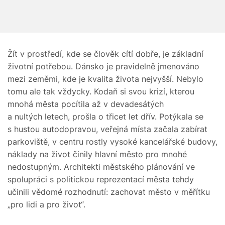
Žít v prostředí, kde se člověk cítí dobře, je základní
životní potřebou. Dánsko je pravidelně jmenováno
mezi zeměmi, kde je kvalita života nejvyšší. Nebylo
tomu ale tak vždycky. Kodaň si svou krizí, kterou
mnohá města pocítila až v devadesátých
a nultých letech, prošla o třicet let dřív. Potýkala se
s hustou autodopravou, veřejná místa začala zabírat
parkoviště, v centru rostly vysoké kancelářské budovy,
náklady na život činily hlavní město pro mnohé
nedostupným. Architekti městského plánování ve
spolupráci s politickou reprezentací města tehdy
učinili vědomé rozhodnutí: zachovat město v měřítku
„pro lidi a pro život“.