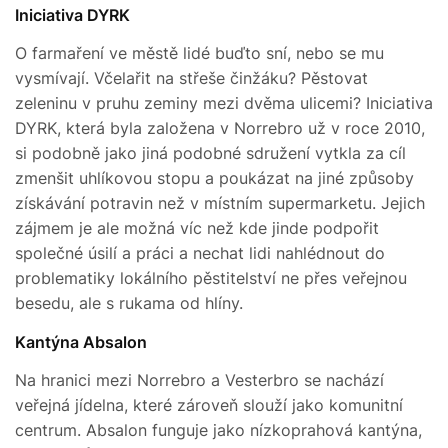
Iniciativa DYRK
O farmaření ve městě lidé buďto sní, nebo se mu
vysmívají. Včelařit na střeše činžáku? Pěstovat
zeleninu v pruhu zeminy mezi dvěma ulicemi? Iniciativa
DYRK, která byla založena v Norrebro už v roce 2010,
si podobně jako jiná podobné sdružení vytkla za cíl
zmenšit uhlíkovou stopu a poukázat na jiné způsoby
získávání potravin než v místním supermarketu. Jejich
zájmem je ale možná víc než kde jinde podpořit
společné úsilí a práci a nechat lidi nahlédnout do
problematiky lokálního pěstitelství ne přes veřejnou
besedu, ale s rukama od hlíny.
Kantýna Absalon
Na hranici mezi Norrebro a Vesterbro se nachází
veřejná jídelna, které zároveň slouží jako komunitní
centrum. Absalon funguje jako nízkoprahová kantýna,