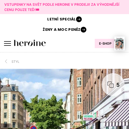
VSTUPENKY NA SVĚT PODLE HEROINE V PRODEJI! ZA VÝHODNĚJŠÍ
CENU POUZE TEĎ!🎟️
LETNÍ
SPECIÁL
ŽENY A
MOC PENĚZ
E-SHOP
STYL
5