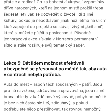
přátelé a rodina? Co za bohatství ukrývají vzpomínky
dříve narozených, kteří na jednom místě prožili třeba
šedesát let? Jak se dozvědět o životě lidí z jiné
kultury, pokud je nepotkávám jinak než letmo na ulici?
Lidé zapojení do projektu se stávají živými „knihami“,
které si můžete půjčit a poslechnout. Původně
jednorázová akce získala v Norrebro permanentní
sídlo a stále rozšiřuje svůj tematický záběr.
Lekce 5: Dát lidem možnost efektivně
a bezpečně se přesouvat po městě tak, aby auta
v centrech nebyla potřeba.
Auta do měst – aspoň těch současných – patří. Jsou
pro ně navržena, udržována a upravována, jsou na ně
brána ohledy v každé nové výstavbě, pohyb po městě
je bez nich často složitý, zdlouhavý, a pokud
potřebujete něco přestěhovat, tak rovnou nemožný.