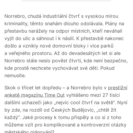
Norrebro, chudá industriální čtvrť s vysokou mírou
kriminality, těmto snahám dlouho odolávala. Plány na
přestavbu narážely na odpor místních, kteří neváhali
vyjít do ulic a sáhnout i k násilí. K přestavbě nakonec
došlo a vznikly nové domovní bloky i více parků
a veřejného prostoru. Až do devadesátých let si ale
Norrebro stále neslo pověst čtvrti, kde není bezpečno,
kde prostě nechcete vychovávat své děti. Pokud
nemusíte.
Skok o třicet let dopředu – a Norrebro bylo v
prestižní
anketě magazínu Time Out
vyhlášeno mezi 27 tisíci
dalšími uchazeči jako „nejvíc cool čtvrť na světě“. Nyní
by zde, na rozdíl od Českých Budějovic, „chtěl žít
každý“. Jaké procesy k tomu přispěly a co si z toho
můžeme vzít pro komplikované a kontroverzní otázky
městského plánování?