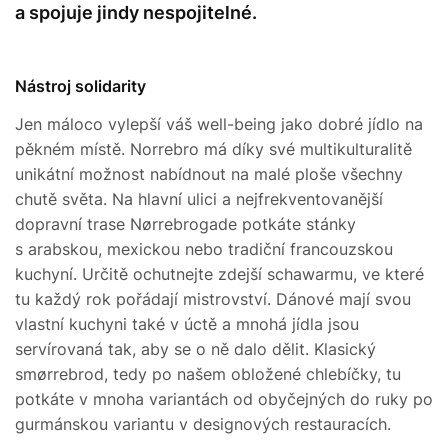
a spojuje jindy nespojitelné.
Nástroj solidarity
Jen máloco vylepší váš well-being jako dobré jídlo na
pěkném místě. Norrebro má díky své multikulturalitě
unikátní možnost nabídnout na malé ploše všechny
chutě světa. Na hlavní ulici a nejfrekventovanější
dopravní trase Nørrebrogade potkáte stánky
s arabskou, mexickou nebo tradiční francouzskou
kuchyní. Určitě ochutnejte zdejší schawarmu, ve které
tu každý rok pořádají mistrovství. Dánové mají svou
vlastní kuchyni také v úctě a mnohá jídla jsou
servírovaná tak, aby se o ně dalo dělit. Klasický
smørrebrod, tedy po našem obložené chlebíčky, tu
potkáte v mnoha variantách od obyčejných do ruky po
gurmánskou variantu v designových restauracích.