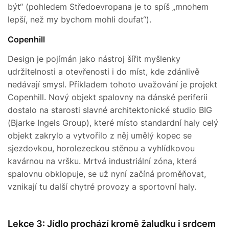
být“ (pohledem Středoevropana je to spíš „mnohem
lepší, než my bychom mohli doufat“).
Copenhill
Design je pojímán jako nástroj šířit myšlenky
udržitelnosti a otevřenosti i do míst, kde zdánlivě
nedávají smysl. Příkladem tohoto uvažování je projekt
Copenhill. Nový objekt spalovny na dánské periferii
dostalo na starosti slavné architektonické studio BIG
(Bjarke Ingels Group), které místo standardní haly celý
objekt zakrylo a vytvořilo z něj umělý kopec se
sjezdovkou, horolezeckou stěnou a vyhlídkovou
kavárnou na vršku. Mrtvá industriální zóna, která
spalovnu obklopuje, se už nyní začíná proměňovat,
vznikají tu další chytré provozy a sportovní haly.
Lekce 3: Jídlo prochází kromě žaludku i srdcem