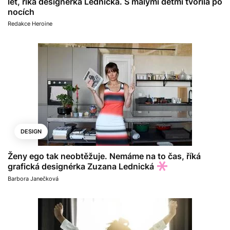
let, říká designérka Lednická. S malými dětmi tvořila po
nocích
Redakce Heroine
DESIGN
Ženy ego tak neobtěžuje. Nemáme na to čas, říká
grafická designérka Zuzana Lednická
Barbora Janečková