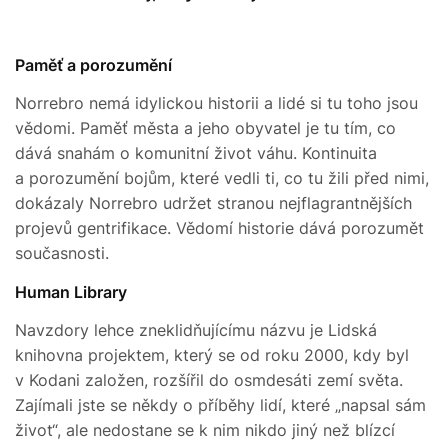
Paměť a porozumění
Norrebro nemá idylickou historii a lidé si tu toho jsou
vědomi. Paměť města a jeho obyvatel je tu tím, co
dává snahám o komunitní život váhu. Kontinuita
a porozumění bojům, které vedli ti, co tu žili před nimi,
dokázaly Norrebro udržet stranou nejflagrantnějších
projevů gentrifikace. Vědomí historie dává porozumět
současnosti.
Human Library
Navzdory lehce zneklidňujícímu názvu je Lidská
knihovna projektem, který se od roku 2000, kdy byl
v Kodani založen, rozšířil do osmdesáti zemí světa.
Zajímali jste se někdy o příběhy lidí, které „napsal sám
život“, ale nedostane se k nim nikdo jiný než blízcí