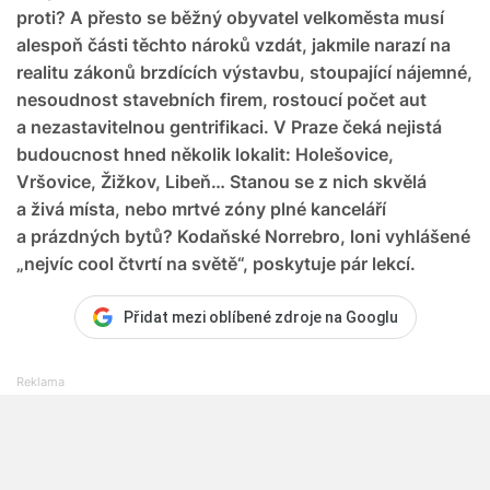
proti? A přesto se běžný obyvatel velkoměsta musí
alespoň části těchto nároků vzdát, jakmile narazí na
realitu zákonů brzdících výstavbu, stoupající nájemné,
nesoudnost stavebních firem, rostoucí počet aut
a nezastavitelnou gentrifikaci. V Praze čeká nejistá
budoucnost hned několik lokalit: Holešovice,
Vršovice, Žižkov, Libeň… Stanou se z nich skvělá
a živá místa, nebo mrtvé zóny plné kanceláří
a prázdných bytů? Kodaňské Norrebro, loni vyhlášené
„nejvíc cool čtvrtí na světě“, poskytuje pár lekcí.
Přidat mezi oblíbené zdroje na Googlu