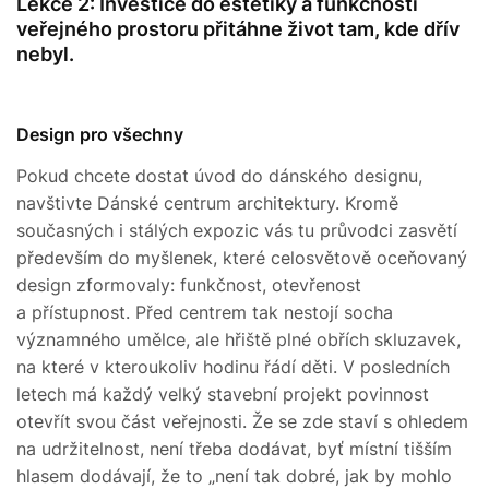
Lekce 2: Investice do estetiky a funkčnosti
veřejného prostoru přitáhne život tam, kde dřív
nebyl.
Design pro všechny
Pokud chcete dostat úvod do dánského designu,
navštivte Dánské centrum architektury. Kromě
současných i stálých expozic vás tu průvodci zasvětí
především do myšlenek, které celosvětově oceňovaný
design zformovaly: funkčnost, otevřenost
a přístupnost. Před centrem tak nestojí socha
významného umělce, ale hřiště plné obřích skluzavek,
na které v kteroukoliv hodinu řádí děti. V posledních
letech má každý velký stavební projekt povinnost
otevřít svou část veřejnosti. Že se zde staví s ohledem
na udržitelnost, není třeba dodávat, byť místní tišším
hlasem dodávají, že to „není tak dobré, jak by mohlo