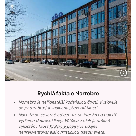
Rychlá fakta o Norrebro
Norrebro je nejlidnatější kodaňskou čtvrtí. Vyslovuje
se /:nœrəbro:/ a znamená „Severní Most“.
Nachází se severně od centra, se kterým ho pojí tří
vytížené dopravní linky. Většina z nich je určená
cyklistům. Most
Královny Louisy
je údajně
nejfrekventovanější cyklistickou trasou světa.