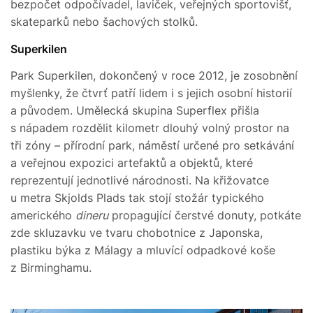
bezpočet odpočívadel, laviček, veřejných sportovišť,
skateparků nebo šachových stolků.
Superkilen
Park Superkilen, dokončený v roce 2012, je zosobnění
myšlenky, že čtvrť patří lidem i s jejich osobní historií
a původem. Umělecká skupina Superflex přišla
s nápadem rozdělit kilometr dlouhý volný prostor na
tři zóny – přírodní park, náměstí určené pro setkávání
a veřejnou expozici artefaktů a objektů, které
reprezentují jednotlivé národnosti. Na křižovatce
u metra Skjolds Plads tak stojí stožár typického
amerického
dineru
propagující čerstvé donuty, potkáte
zde skluzavku ve tvaru chobotnice z Japonska,
plastiku býka z Málagy a mluvící odpadkové koše
z Birminghamu.