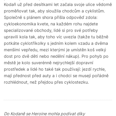
Kodaň už před desítkami let začala svoje ulice vědomě
proměňovat tak, aby sloužila chodcům a cyklistům.
Společně s plánem shora přišla odpověď zdola:
cykloekonomika kvete, na každém rohu najdete
specializované obchody, lidé si pro své potřeby
upravili kola tak, aby toho víc uvezla (takže tu běžně
potkáte cyklotříkolky s jedním kolem vzadu a dvěma
menšími vepředu, mezi kterými je umístěn koš velký
dost pro dvě děti nebo nedělní nákup). Pro pohyb po
městě je kolo suverénně nejrychlejší dopravní
prostředek a lidé ho také tak používají: jezdí rychle,
mají přednost před auty a i chodci se musejí pořádně
rozhlédnout, než přejdou přes cyklostezku.
Do Kodaně se Heroine mohla podívat díky