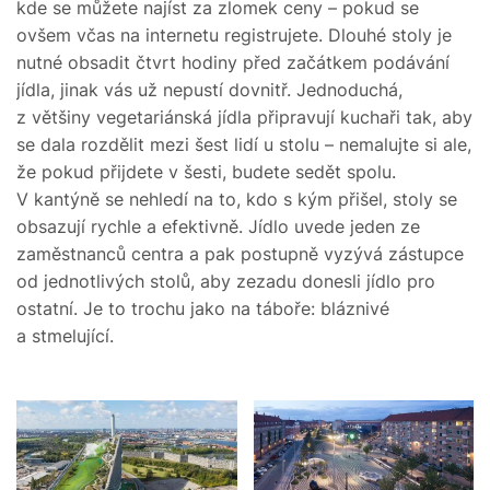
kde se můžete najíst za zlomek ceny – pokud se
ovšem včas na internetu registrujete. Dlouhé stoly je
nutné obsadit čtvrt hodiny před začátkem podávání
jídla, jinak vás už nepustí dovnitř. Jednoduchá,
z většiny vegetariánská jídla připravují kuchaři tak, aby
se dala rozdělit mezi šest lidí u stolu – nemalujte si ale,
že pokud přijdete v šesti, budete sedět spolu.
V kantýně se nehledí na to, kdo s kým přišel, stoly se
obsazují rychle a efektivně. Jídlo uvede jeden ze
zaměstnanců centra a pak postupně vyzývá zástupce
od jednotlivých stolů, aby zezadu donesli jídlo pro
ostatní. Je to trochu jako na táboře: bláznivé
a stmelující.