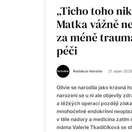
„Ticho toho ni
Matka vážně n
za méně trauma
péči
Redakce Heroine
21. srpen 2025
Olivie se narodila jako krásná h
narození se u ní ale objevily zd
a těžkých operací později zís
mnohočetné endokrinní neoplazi
v těle nádory a medicína zatím n
máma Valerie Tkadlčíková se sta