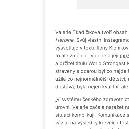
Valerie Tkadlčíková tvoří obsah 
Heroine
. Svůj vlastní Instagramo
vysvětluje v textu Ilony Kleník
to ale změnilo. Valerie a její
muž 
a držitel titulu World Strongest 
strávený s dcerou byl co nejdelš
užila co nejnormálnější dětství,
dostává, byla nejen kvalitní, al
„V systému českého zdravotnictv
úrovni,
Valerie začala narážet n
situaci komplikují. Komunikace s
vázla, na výsledky krevních tes