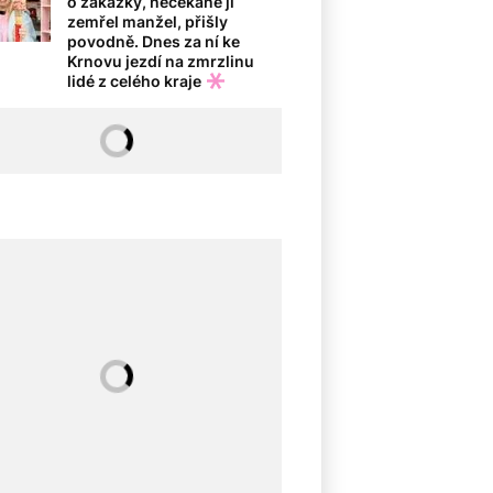
o zakázky, nečekaně jí
zemřel manžel, přišly
povodně. Dnes za ní ke
Krnovu jezdí na zmrzlinu
lidé z celého kraje