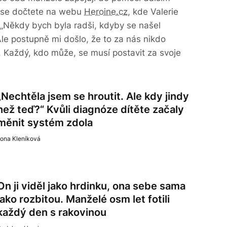
se dočtete na webu
Heroine.cz
, kde Valerie
 „Někdy bych byla radši, kdyby se našel
le postupně mi došlo, že to za nás nikdo
. Každý, kdo může, se musí postavit za svoje
„Nechtěla jsem se hroutit. Ale kdy jindy
než teď?“ Kvůli diagnóze dítěte začaly
měnit systém zdola
lona Kleníková
On ji viděl jako hrdinku, ona sebe sama
jako rozbitou. Manželé osm let fotili
každý den s rakovinou