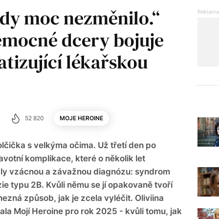
kdy moc nezměnilo.“
emocné dcery bojuje
tizující lékařskou
52 820
MOJE HEROINE
olčička s velkýma očima. Už třetí den po
ravotní komplikace, které o několik let
kaly vzácnou a závažnou diagnózu: syndrom
e typu 2B. Kvůli němu se jí opakovaně tvoří
ezná způsob, jak je zcela vyléčit. Oliviina
la Mojí Heroine pro rok 2025 - kvůli tomu, jak