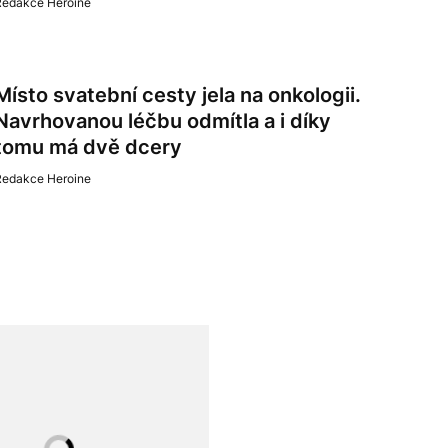
Redakce Heroine
Místo svatební cesty jela na onkologii.
Navrhovanou léčbu odmítla a i díky
tomu má dvě dcery
Redakce Heroine