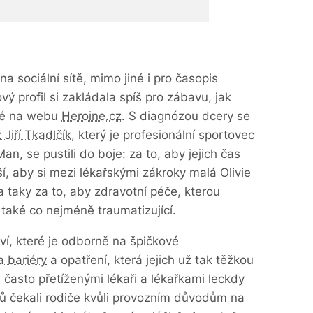
na sociální sítě, mimo jiné i pro časopis
vý profil si zakládala spíš pro zábavu, jak
ové na webu
Heroine.cz
. S diagnózou dcery se
Jiří Tkadlčík
, který je profesionální sportovec
Man, se pustili do boje: za to, aby jejich čas
í, aby si mezi lékařskými zákroky malá Olivie
 a taky za to, aby zdravotní péče, kterou
e také co nejméně traumatizující.
í, které je odborně na špičkové
a bariéry
a opatření, která jejich už tak těžkou
 často přetíženými lékaři a lékařkami leckdy
tů čekali rodiče kvůli provozním důvodům na