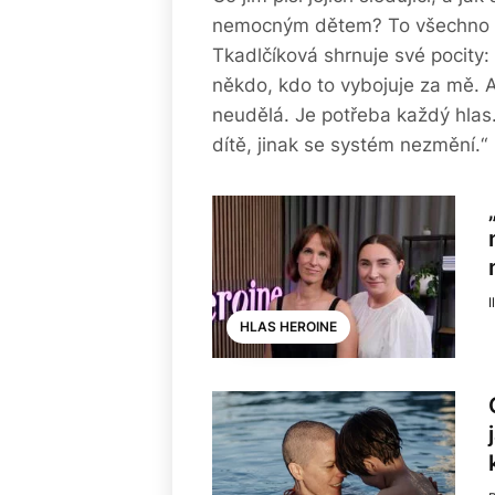
nemocným dětem? To všechno 
Tkadlčíková shrnuje své pocity:
někdo, kdo to vybojuje za mě. A
neudělá. Je potřeba každý hlas
dítě, jinak se systém nezmění.“
I
HLAS HEROINE