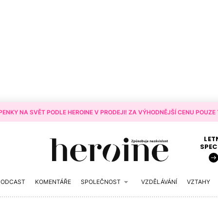
ENKY NA SVĚT PODLE HEROINE V PRODEJI! ZA VÝHODNĚJŠÍ CENU POUZE T
LET
SPEC
PODCAST
KOMENTÁŘE
SPOLEČNOST
VZDĚLÁVÁNÍ
VZTAHY