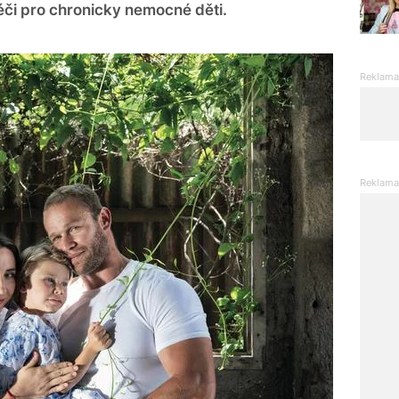
éči pro chronicky nemocné děti.