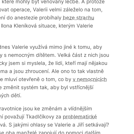
 které mohly být věnovány léčbě. A protože
at operace, Valerii velmi záleželo na tom,
ení do anestezie probíhaly
beze strachu
e Ilona Kleníková situace, kterým Valerie
 dnes Valerie využívá mimo jiné k tomu, aby
ny s nemocným dítětem. Velká část z nich jsou
ky jsem si myslela, že lidi, kteří mají nějakou
ma a jsou zhroucení. Ale ono to tak vlastně
ale mluví otevřeně o tom, co by
v nemocnicích
e změnit systém tak, aby byl vstřícnější
ých dětí.
zdravotnice jsou ke změnám a vlídnějším
ní považují Tkadlčíkovy za
problematické
vá. S jakými ohlasy se Valerie a Jiří setkávají?
jak se oba manželé zapojují do pomoci dalším