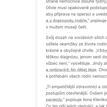
straně nemocnice dlouhé týdny,
Olivie musí opakovaně podstupov
aby příprava na operaci a uved
a v doprovodu rodiče
,“ popisuj
s mužem musejí čelit.
Svůj dosah na sociálních sítích
sdílela okamžiky ze života rodi
krásné a obyčejné chvíle. „Vždyc
těžkou diagnózu, jenom sedí do
vůbec není,“ vysvětluje. Jindy 
a ordinacích šlo dělat lépe
. Chc
k potřebám všech rodin nemocn
„Ti empatičtější zdravotníci a 
postupům otevřenější. Ovšem ji
pacienty,
“ popisuje Ilona Kleníko
Co jim píší jejich sledující, a 