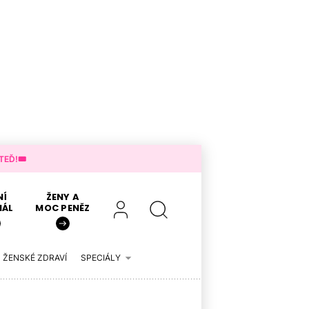
EĎ!🎟️
NÍ
ŽENY A
IÁL
MOC PENĚZ
ŽENSKÉ ZDRAVÍ
SPECIÁLY