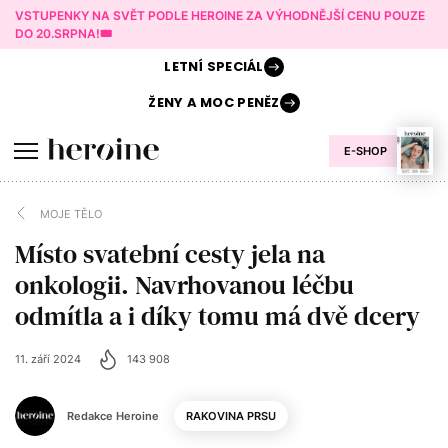
VSTUPENKY NA SVĚT PODLE HEROINE ZA VÝHODNĚJŠÍ CENU POUZE
DO 20.SRPNA!🎟️
LETNÍ
SPECIÁL
ŽENY A
MOC PENĚZ
E-SHOP
MOJE TĚLO
Místo svatební cesty jela na
onkologii. Navrhovanou léčbu
odmítla a i díky tomu má dvě dcery
11. září 2024
143 908
Redakce Heroine
RAKOVINA PRSU