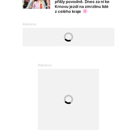
přišly povodně. Dnes za ní ke
Krnovu jezdí na zmrzlinu lidé
z celého kraje