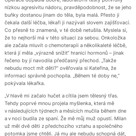
nízkou agresivitu nádoru, pravděpodobnost, že se jeho
buňky dostanou jinam do těla, byla malá. Přesto ji
čekala další léčba, lékaři ji nazývali slovem zajišťovací.
Co přesně to znamená, v té době netušila. Myslela si,
že to nejhorší má v této situaci za sebou. Onkoložka
ale začala mluvit o chemoterapii a několikaleté léčbě,
která jí měla „výrazně snížit“ hranici hormonů – jinak
řečeno by jí navodila předčasný přechod. „Takže
nebudu moct mít děti?“ ověřovala si Kateřina, že
informaci správně pochopila. „Během té doby ne,“
pokývala lékařka.
„V hlavě mi začalo hučet a cítila jsem tělesný třas.
Tehdy poprvé mnou projela myšlenka, která mě
v následujících týdnech a měsících mučila během dne
a v noci budila ze spaní. Že mě můj muž opustí. Milan
už měl dvě děti z předchozího vztahu a společného
potomka jsme chtěli. Já mu ale nebudu schopná dát,