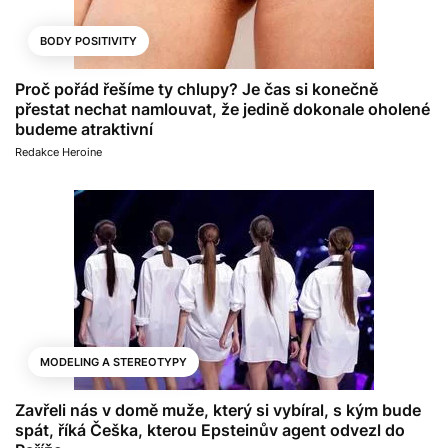
BODY POSITIVITY
Proč pořád řešíme ty chlupy? Je čas si konečně
přestat nechat namlouvat, že jedině dokonale oholené
budeme atraktivní
Redakce Heroine
MODELING A STEREOTYPY
Zavřeli nás v domě muže, který si vybíral, s kým bude
spát, říká Češka, kterou Epsteinův agent odvezl do