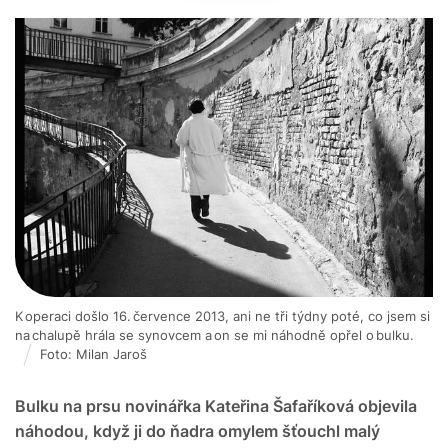
K operaci došlo 16. července 2013, ani ne tři týdny poté, co jsem si
na chalupě hrála se synovcem a on se mi náhodně opřel o bulku.
Foto: Milan Jaroš
Bulku na prsu novinářka Kateřina Šafaříková objevila
náhodou, když ji do ňadra omylem šťouchl malý