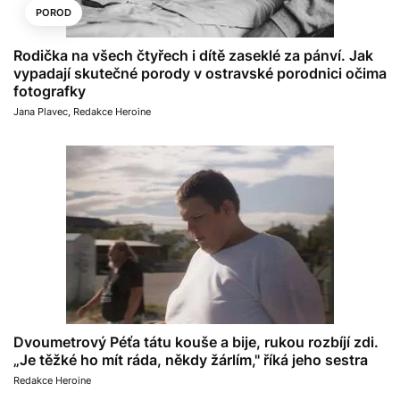
POROD
Rodička na všech čtyřech i dítě zaseklé za pánví. Jak
vypadají skutečné porody v ostravské porodnici očima
fotografky
Jana Plavec
,
Redakce Heroine
Dvoumetrový Péťa tátu kouše a bije, rukou rozbíjí zdi.
„Je těžké ho mít ráda, někdy žárlím," říká jeho sestra
Redakce Heroine