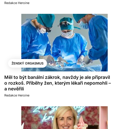
Redakce Heroine
ŽENSKÝ ORGASMUS
Měl to být banální zákrok, navždy je ale připravil
o rozkoš. Příběhy žen, kterým lékaři nepomohli –
a nevěřili
Redakce Heroine