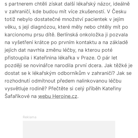
s partnerem chtěli získat další lékařský názor, ideálně
v zahraničí, kde budou mít více zkušeností. V Česku
totiž nebylo dostatečné množství pacientek v jejím
věku, s její diagnózou, které měly nebo chtěly mít po
karcionomu prsu dítě. Berlínská onkoložka ji pozvala
na vyšetření krátce po prvním kontaktu a na základě
jejích dat navrhla změnu léčby, na kterou poté
přistoupila i Kateřinina lékařka v Praze. O pár let
později se novinářce narodila první dcera. Jak těžké je
dostat se k lékařským odborníkům v zahraničí? Jak se
rozhodnutí odmítnout předem nalinkovanou léčbu
vysvětluje rodině? Přečtěte si celý příběh Kateřiny
Šafaříkové na
webu Heroine.cz
.