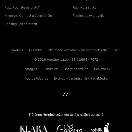
Kvíz: Poznáte narcistu?
Rubriky a štítky
Kingdom Come 2 a ženské tělo
Feministický slovník
Bossing: jak se bránit
Cookies
Pravidla
Informace ke zpracování osobních údajů
RSS
© 2026 Heroine, s.r.o. | ISSN 2694 - 7072
Finmag.cz
Peníze.cz
Ušetři.peníze.cz
Peniaze.sk
Footballclub.cz
E-shop - časopisy NextPageMedia
sinfin.digital
Tištěnou Heroine seženete také u našich partnerů