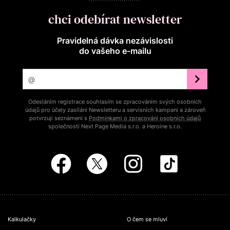
chci odebírat newsletter
Pravidelná dávka nezávislosti
do vašeho e‑mailu
Odesláním registrace souhlasím se zpracováním svých osobních
údajů pro účely zasílání Newsletteru a servisních kampaní a zároveň
potvrzuji seznámení s
Podmínkami o zpracování osobních údajů
společností Next Page Media s.r.o. a Heroine s.r.o.
Kalkulačky
O čem se mluví