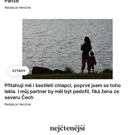
Paříže
Redakce Heroine
VZTAHY
Přitahují mě i šestiletí chlapci, poprvé jsem se toho
lekla. I můj partner by měl být pedofil, říká žena ze
severu Čech
Redakce Heroine
nejčtenější