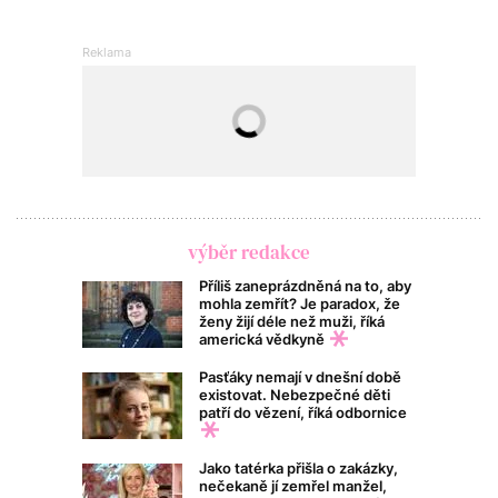
výběr redakce
Příliš zaneprázdněná na to, aby
mohla zemřít? Je paradox, že
ženy žijí déle než muži, říká
americká vědkyně
Pasťáky nemají v dnešní době
existovat. Nebezpečné děti
patří do vězení, říká odbornice
Jako tatérka přišla o zakázky,
nečekaně jí zemřel manžel,