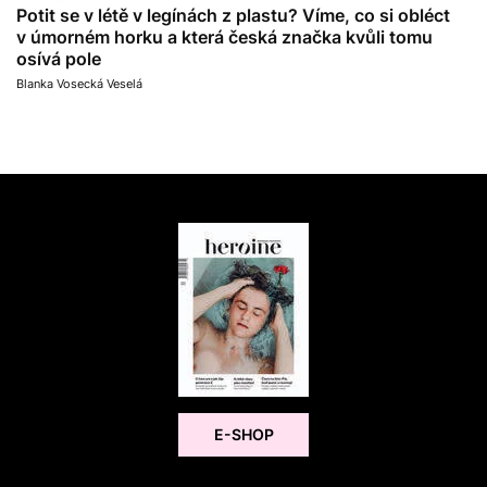
Potit se v létě v legínách z plastu? Víme, co si obléct
v úmorném horku a která česká značka kvůli tomu
osívá pole
Blanka Vosecká Veselá
E-SHOP