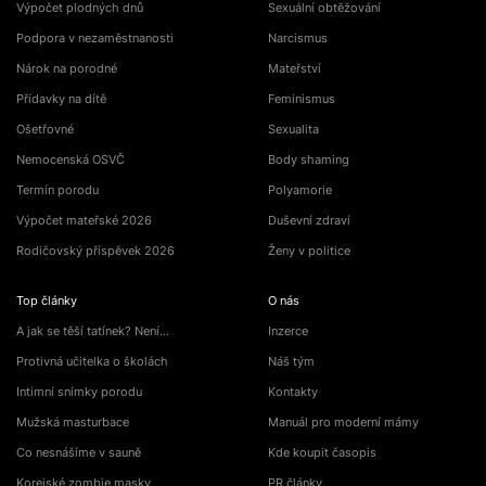
Výpočet plodných dnů
Sexuální obtěžování
Podpora v nezaměstnanosti
Narcismus
Nárok na porodné
Mateřství
Přídavky na dítě
Feminismus
Ošetřovné
Sexualita
Nemocenská OSVČ
Body shaming
Termín porodu
Polyamorie
Výpočet mateřské 2026
Duševní zdraví
Rodičovský příspěvek 2026
Ženy v politice
Top články
O nás
A jak se těší tatínek? Není…
Inzerce
Protivná učitelka o školách
Náš tým
Intimní snímky porodu
Kontakty
Mužská masturbace
Manuál pro moderní mámy
Co nesnášíme v sauně
Kde koupit časopis
Korejské zombie masky
PR články