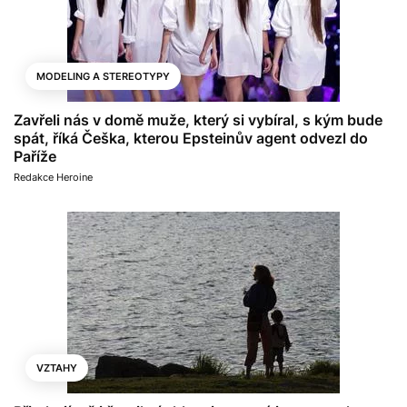
MODELING A STEREOTYPY
Zavřeli nás v domě muže, který si vybíral, s kým bude
spát, říká Češka, kterou Epsteinův agent odvezl do
Paříže
Redakce Heroine
VZTAHY