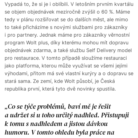
Vypadá to, že si je i oblíbili. V letošním prvním kvartálu
se objem objednávek meziročně zvýšil o 60 %. Máme
tedy v plánu rozšiřovat se do dalších měst, ale mimo
to také přicházíme s novými službami pro zákazníky
i pro partnery. Jednak máme pro zákazníky věrnostní
program Wolt plus, díky kterému mohou mít dopravu
objednávek zdarma, a také službu Self Delivery model
pro restaurace. V tomto případě sloužíme restauraci
jako platforma, kterou může využívat se všemi jejími
výhodami, přitom má své vlastní kurýry a o dopravu se
stará sama. Ze zemí, kde Wolt působí, je Česká
republika první, která tyto dvě novinky spustila.
Co se týče problémů, baví mě je řešit
a udržet si u toho určitý nadhled. Přistupuji
k tomu s nadhledem a jistou dávkou
humoru. V tomto ohledu byla práce na