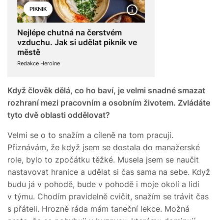
PIKNIK
Nejlépe chutná na čerstvém
vzduchu. Jak si udělat piknik ve
městě
Redakce Heroine
Když člověk dělá, co ho baví, je velmi snadné smazat
rozhraní mezi pracovním a osobním životem. Zvládáte
tyto dvě oblasti oddělovat?
Velmi se o to snažím a cíleně na tom pracuji.
Přiznávám, že když jsem se dostala do manažerské
role, bylo to zpočátku těžké. Musela jsem se naučit
nastavovat hranice a udělat si čas sama na sebe. Když
budu já v pohodě, bude v pohodě i moje okolí a lidi
v týmu. Chodím pravidelně cvičit, snažím se trávit čas
s přáteli. Hrozně ráda mám taneční lekce. Možná