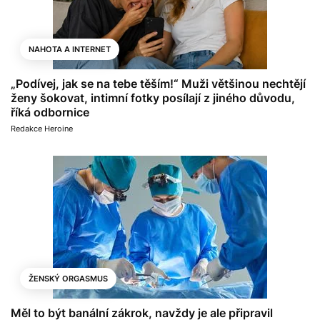
NAHOTA A INTERNET
„Podívej, jak se na tebe těším!“ Muži většinou nechtějí
ženy šokovat, intimní fotky posílají z jiného důvodu,
říká odbornice
Redakce Heroine
ŽENSKÝ ORGASMUS
Měl to být banální zákrok, navždy je ale připravil