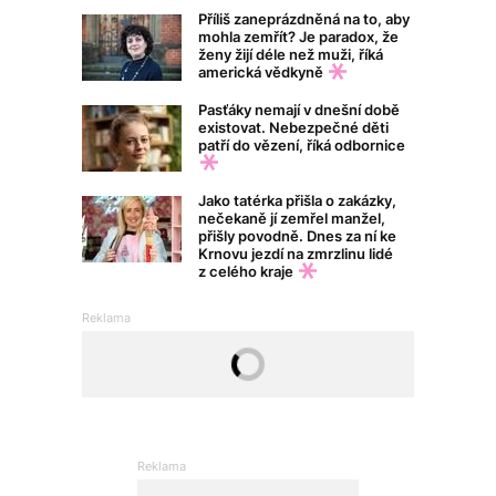
Příliš zaneprázdněná na to, aby
mohla zemřít? Je paradox, že
ženy žijí déle než muži, říká
americká vědkyně
Pasťáky nemají v dnešní době
existovat. Nebezpečné děti
patří do vězení, říká odbornice
Jako tatérka přišla o zakázky,
nečekaně jí zemřel manžel,
přišly povodně. Dnes za ní ke
Krnovu jezdí na zmrzlinu lidé
z celého kraje