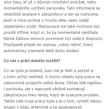
více času, ať už z důvodu množství položek, nebo
momentálního vytížení personálu. Tato informace se
okamžitě dostane k zákazníkovi a ten se rozhodne,
jestli si chce počkat o trochu déle, nebo raději
objednávku zrušit. Restaurace má také možnost být
prostě offline, když ví, že by momentálně nestíhala.
Nemá žádnou smluvní povinnost být stále k dispozici.
Popřípadě přejde do statusu „rušný režim“, který
automaticky znamená delší dobu dodání.
Co vás v práci dokáže rozčílit?
Co se týče problémů, baví mě je řešit a udržet si
u toho určitý nadhled. V tomto ohledu byla práce na
zákaznické podpoře veliká škola. Občas lidé napíšou
i pochvalu, ale v naprosté většině kontaktují
zákaznickou linku tehdy, když se vyskytne problém.
Takže celá moje práce byla a je o tom, vyřešit danou
situaci v klidu, efektivně a ke spokojenosti