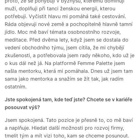
proto, že se pohybuji v byznysu, kterému dominují
muži, doplňuji při tanci ženskou energii, kterou
potřebuji. Vyčistit hlavu mi pomáhá také cestování.
Ráda objevuji nové země a pochopitelně hlavně tamní
jídlo. Moc mě baví témata osobnostního rozvoje,
meditace. Před dvěma lety, když jsem se dostala do
vedení obchodního týmu, jsem cítila, že mi chybějí
zkušenosti, a potřebovala jsem rady někoho, kdo už je
o kus dál než já. Na platformě Femme Palette jsem
našla mentorku, která mi pomáhala. Dnes už jsem tam
sama jako mentorka a snažím se žít tak, jak radím
ostatním.
Jste spokojená tam, kde teď jste? Chcete se v kariéře
posouvat výš?
Jsem spokojená. Tato pozice je přesně to, co mě baví
a naplňuje. Hledat další možnosti pro rozvoj firmy,
tmelit tým a mít vizi toho, kam se chceme posunout.