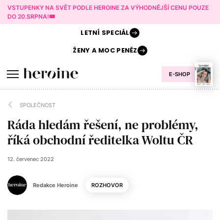
VSTUPENKY NA SVĚT PODLE HEROINE ZA VÝHODNĚJŠÍ CENU POUZE
DO 20.SRPNA!🎟️
LETNÍ
SPECIÁL
ŽENY A
MOC PENĚZ
E-SHOP
SPOLEČNOST
Ráda hledám řešení, ne problémy,
říká obchodní ředitelka Woltu ČR
12. červenec 2022
Redakce Heroine
ROZHOVOR