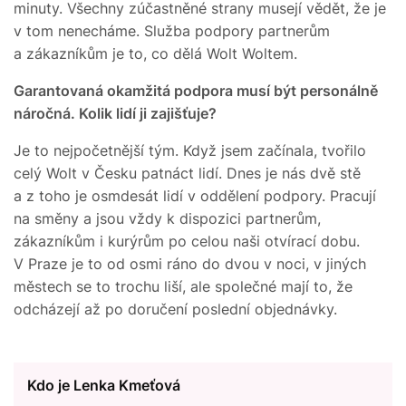
minuty. Všechny zúčastněné strany musejí vědět, že je
v tom nenecháme. Služba podpory partnerům
a zákazníkům je to, co dělá Wolt Woltem.
Garantovaná okamžitá podpora musí být personálně
náročná. Kolik lidí ji zajišťuje?
Je to nejpočetnější tým. Když jsem začínala, tvořilo
celý Wolt v Česku patnáct lidí. Dnes je nás dvě stě
a z toho je osmdesát lidí v oddělení podpory. Pracují
na směny a jsou vždy k dispozici partnerům,
zákazníkům i kurýrům po celou naši otvírací dobu.
V Praze je to od osmi ráno do dvou v noci, v jiných
městech se to trochu liší, ale společné mají to, že
odcházejí až po doručení poslední objednávky.
Kdo je Lenka Kmeťová