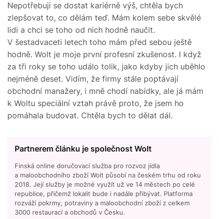
Nepotřebuji se dostat kariérně výš, chtěla bych
zlepšovat to, co dělám teď. Mám kolem sebe skvělé
lidi a chci se toho od nich hodně naučit.
V šestadvaceti letech toho mám před sebou ještě
hodně. Wolt je moje první profesní zkušenost. I když
za tři roky se toho událo tolik, jako kdyby jich uběhlo
nejméně deset. Vidím, že firmy stále poptávají
obchodní manažery, i mně chodí nabídky, ale já mám
k Woltu speciální vztah právě proto, že jsem ho
pomáhala budovat. Chtěla bych to dělat dál.
Partnerem článku je společnost Wolt
Finská online doručovací služba pro rozvoz jídla
a maloobchodního zboží Wolt působí na českém trhu od roku
2018. Její služby je možné využít už ve 14 městech po celé
republice, přičemž lokalit bude i nadále přibývat. Platforma
rozváží pokrmy, potraviny a maloobchodní zboží z celkem
3000 restaurací a obchodů v Česku.