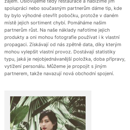
zájem. Oslovujeme tedy restaurace a nabízíme jim
spolupráci nebo současným partnerům dáme tip, kde
by bylo výhodné otevřít pobočku, protože v daném
místě jejich sortiment chybí. Pomáháme našim
partnerům růst. Na naše náklady nafotíme jejich
produkty a oni mohou fotografie používat i k vlastní
propagaci. Získávají od nás zpětně data, díky kterým
mohou vylepšit vlastní provoz. Dostávají statistiky
typu, jaká je nejobjednávanější položka, doba přípravy,
vytížení personálu. Můžeme je propojit s jiným
partnerem, takže navazují nová obchodní spojení.