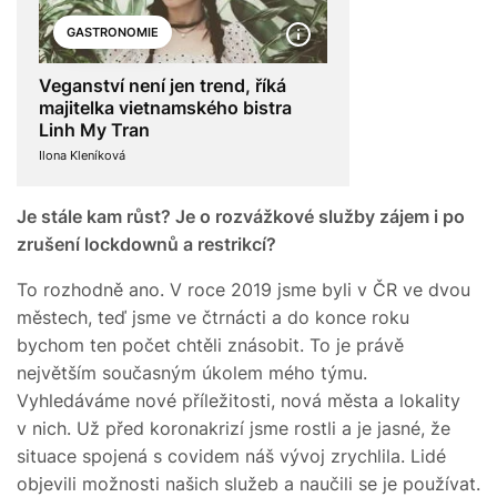
GASTRONOMIE
Veganství není jen trend, říká
majitelka vietnamského bistra
Linh My Tran
Ilona Kleníková
Je stále kam růst? Je o rozvážkové služby zájem i po
zrušení lockdownů a restrikcí?
To rozhodně ano. V roce 2019 jsme byli v ČR ve dvou
městech, teď jsme ve čtrnácti a do konce roku
bychom ten počet chtěli znásobit. To je právě
největším současným úkolem mého týmu.
Vyhledáváme nové příležitosti, nová města a lokality
v nich. Už před koronakrizí jsme rostli a je jasné, že
situace spojená s covidem náš vývoj zrychlila. Lidé
objevili možnosti našich služeb a naučili se je používat.