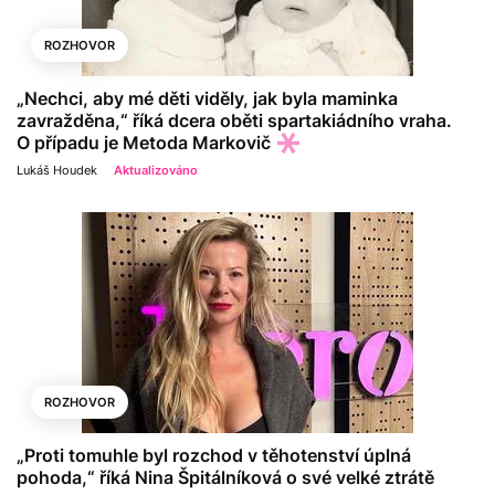
ROZHOVOR
„Nechci, aby mé děti viděly, jak byla maminka
zavražděna,“ říká dcera oběti spartakiádního vraha.
O případu je Metoda Markovič
Lukáš Houdek
Aktualizováno
ROZHOVOR
„Proti tomuhle byl rozchod v těhotenství úplná
pohoda,“ říká Nina Špitálníková o své velké ztrátě