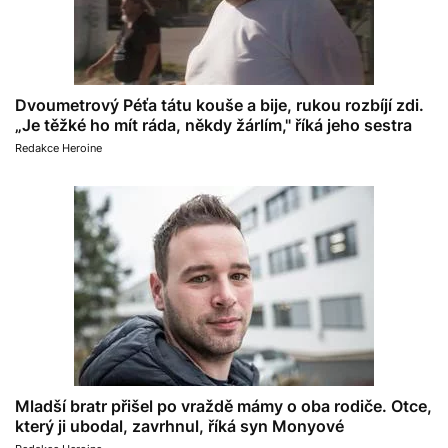
Dvoumetrový Péťa tátu kouše a bije, rukou rozbíjí zdi.
„Je těžké ho mít ráda, někdy žárlím," říká jeho sestra
Redakce Heroine
Mladší bratr přišel po vraždě mámy o oba rodiče. Otce,
který ji ubodal, zavrhnul, říká syn Monyové