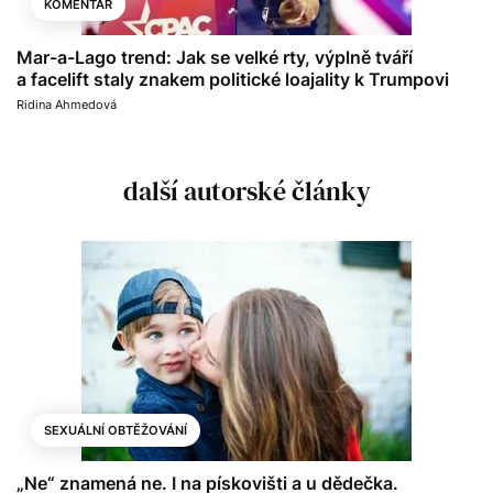
KOMENTÁŘ
Mar-a-Lago trend: Jak se velké rty, výplně tváří
a facelift staly znakem politické loajality k Trumpovi
Ridina Ahmedová
další autorské články
SEXUÁLNÍ OBTĚŽOVÁNÍ
„Ne“ znamená ne. I na pískovišti a u dědečka.