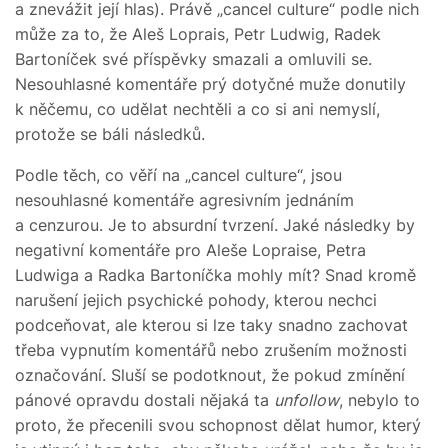
a znevážit její hlas). Právě „cancel culture“ podle nich
může za to, že Aleš Loprais, Petr Ludwig, Radek
Bartoníček své příspěvky smazali a omluvili se.
Nesouhlasné komentáře prý dotyčné muže donutily
k něčemu, co udělat nechtěli a co si ani nemyslí,
protože se báli následků.
Podle těch, co věří na „cancel culture“, jsou
nesouhlasné komentáře agresivním jednáním
a cenzurou. Je to absurdní tvrzení. Jaké následky by
negativní komentáře pro Aleše Lopraise, Petra
Ludwiga a Radka Bartoníčka mohly mít? Snad kromě
narušení jejich psychické pohody, kterou nechci
podceňovat, ale kterou si lze taky snadno zachovat
třeba vypnutím komentářů nebo zrušením možnosti
označování. Sluší se podotknout, že pokud zmínění
pánové opravdu dostali nějaká ta
unfollow
, nebylo to
proto, že přecenili svou schopnost dělat humor, který