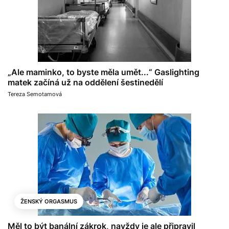
„Ale maminko, to byste měla umět...“ Gaslighting
matek začíná už na oddělení šestinedělí
Tereza Semotamová
ŽENSKÝ ORGASMUS
Měl to být banální zákrok, navždy je ale připravil