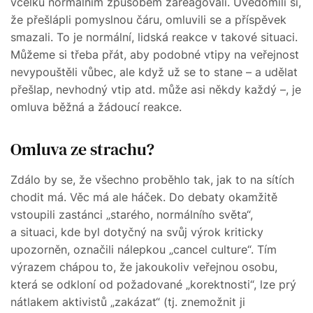
vcelku normálním způsobem zareagovali. Uvědomili si,
že přešlápli pomyslnou čáru, omluvili se a příspěvek
smazali. To je normální, lidská reakce v takové situaci.
Můžeme si třeba přát, aby podobné vtipy na veřejnost
nevypouštěli vůbec, ale když už se to stane – a udělat
přešlap, nevhodný vtip atd. může asi někdy každý –, je
omluva běžná a žádoucí reakce.
Omluva ze strachu?
Zdálo by se, že všechno proběhlo tak, jak to na sítích
chodit má. Věc má ale háček. Do debaty okamžitě
vstoupili zastánci „starého, normálního světa“,
a situaci, kde byl dotyčný na svůj výrok kriticky
upozorněn, označili nálepkou „cancel culture“. Tím
výrazem chápou to, že jakoukoliv veřejnou osobu,
která se odkloní od požadované „korektnosti“, lze prý
nátlakem aktivistů „zakázat“ (tj. znemožnit ji