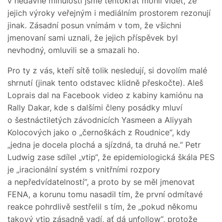
v nedávné minulosti jsme tentokrát mohli vidět, že
jejich výroky veřejným i mediálním prostorem rezonují
jinak. Zásadní posun vnímám v tom, že všichni
jmenovaní sami uznali, že jejich příspěvek byl
nevhodný, omluvili se a smazali ho.
Pro ty z vás, kteří sítě tolik nesledují, si dovolím malé
shrnutí (jinak tento odstavec klidně přeskočte). Aleš
Loprais dal na Facebook video z kabiny kamiónu na
Rally Dakar, kde s dalšími členy posádky mluví
o šestnáctiletých závodnicích Yasmeen a Aliyyah
Kolocových jako o „černoškách z Roudnice“, kdy
„jedna je docela plochá a sjízdná, ta druhá ne.“ Petr
Ludwig zase sdílel „vtip“, že epidemiologická škála PES
je „iracionální systém s vnitřními rozpory
a nepředvídatelností“, a proto by se měl jmenovat
FENA, a korunu tomu nasadil tím, že první odmítavé
reakce pohrdlivě sestřelil s tím, že „pokud někomu
takový vtip zásadně vadí, ať dá unfollow“, protože