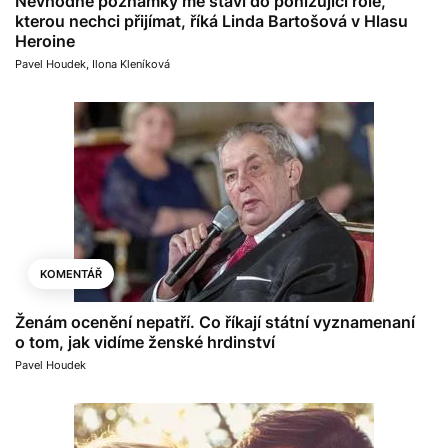
Nevhodné poznámky mě staví do ponižující role,
kterou nechci přijímat, říká Linda Bartošová v Hlasu
Heroine
Pavel Houdek
,
Ilona Kleníková
KOMENTÁŘ
Ženám ocenění nepatří. Co říkají státní vyznamenaní
o tom, jak vidíme ženské hrdinství
Pavel Houdek