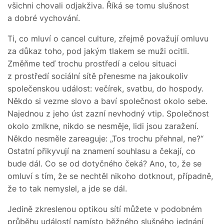
všichni chovali odjakživa. Říká se tomu slušnost
a dobré vychování.
Ti, co mluví o cancel culture, zřejmě považují omluvu
za důkaz toho, pod jakým tlakem se muži ocitli.
Změňme teď trochu prostředí a celou situaci
z prostředí sociální sítě přenesme na jakoukoliv
společenskou událost: večírek, svatbu, do hospody.
Někdo si vezme slovo a baví společnost okolo sebe.
Najednou z jeho úst zazní nevhodný vtip. Společnost
okolo zmlkne, nikdo se nesměje, lidi jsou zaražení.
Někdo nesměle zareaguje: „Tos trochu přehnal, ne?“
Ostatní přikyvují na znamení souhlasu a čekají, co
bude dál. Co se od dotyčného čeká? Ano, to, že se
omluví s tím, že se nechtěl nikoho dotknout, případně,
že to tak nemyslel, a jde se dál.
Jedině zkreslenou optikou sítí můžete v podobném
průběhu událostí namísto běžného slušného jednání