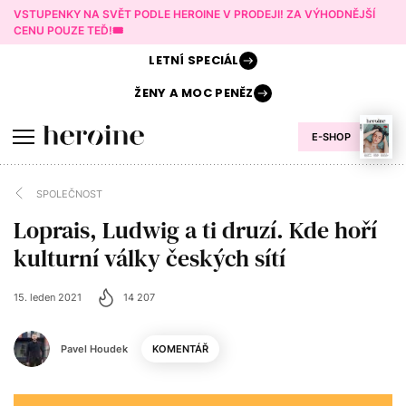
VSTUPENKY NA SVĚT PODLE HEROINE V PRODEJI! ZA VÝHODNĚJŠÍ
CENU POUZE TEĎ!🎟️
LETNÍ
SPECIÁL
ŽENY A
MOC PENĚZ
E-SHOP
SPOLEČNOST
Loprais, Ludwig a ti druzí. Kde hoří
kulturní války českých sítí
15. leden 2021
14 207
Pavel Houdek
KOMENTÁŘ