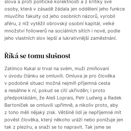
slova a proti politické korektnosti a z kritiky své
osoby, která v zásadě žádala jen oddělení jeho funkce
mluvčího fakulty od jeho osobních názorů, vyrobil
aféru, z níž vytěžil obrovský osobní kapitál, velké
množství followerů na sociálních sítích i nové, podle
jeho vlastních slov lepší a lukrativnější zaměstnání.
Říká se tomu slušnost
Zatímco Kukal si trval na svém, muži zmiňovaní
v úvodu článku se omluvili. Omluva je pro člověka
v podobné situaci možná nejmíň příjemná cesta
a nesáhne k ní, pokud se cítí ukřivděn; i proto
předpokládám, že Aleš Loprais, Petr Ludwig a Radek
Bartoníček se omluvili upřímně, a nikoliv proto, aby
z toho měli nějaký zisk. Většině lidí je nepříjemné mít
pověst člověka, který někoho uráží nebo ponižuje jen
tak z plezíru, a snaží se to napravit. Tak jsme se