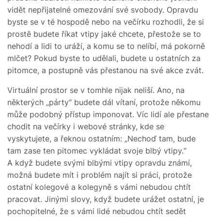
vidět nepřijatelné omezování své svobody. Opravdu
byste se v té hospodě nebo na večírku rozhodli, že si
prostě budete říkat vtipy jaké chcete, přestože se to
nehodí a lidi to uráží, a komu se to nelíbí, má pokorně
mlčet? Pokud byste to udělali, budete u ostatních za
pitomce, a postupně vás přestanou na své akce zvát.
Virtuální prostor se v tomhle nijak neliší. Ano, na
některých „párty“ budete dál vítaní, protože někomu
může podobný přístup imponovat. Víc lidí ale přestane
chodit na večírky i webové stránky, kde se
vyskytujete, a řeknou ostatním: „Nechoď tam, bude
tam zase ten pitomec vykládat svoje blbý vtipy.“
A když budete svými blbými vtipy opravdu známí,
možná budete mít i problém najít si práci, protože
ostatní kolegové a kolegyně s vámi nebudou chtít
pracovat. Jinými slovy, když budete urážet ostatní, je
pochopitelné, že s vámi lidé nebudou chtít sedět