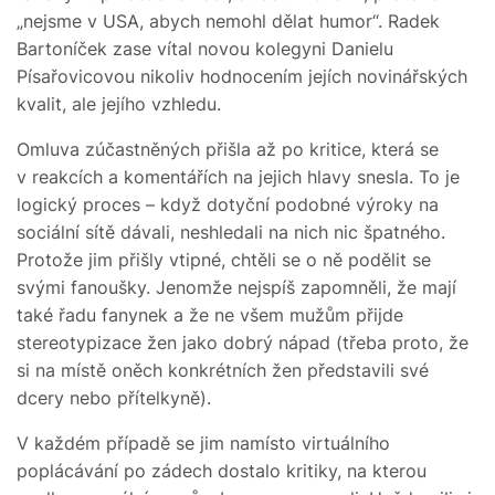
„nejsme v USA, abych nemohl dělat humor“. Radek
Bartoníček zase vítal novou kolegyni Danielu
Písařovicovou nikoliv hodnocením jejích novinářských
kvalit, ale jejího vzhledu.
Omluva zúčastněných přišla až po kritice, která se
v reakcích a komentářích na jejich hlavy snesla. To je
logický proces – když dotyční podobné výroky na
sociální sítě dávali, neshledali na nich nic špatného.
Protože jim přišly vtipné, chtěli se o ně podělit se
svými fanoušky. Jenomže nejspíš zapomněli, že mají
také řadu fanynek a že ne všem mužům přijde
stereotypizace žen jako dobrý nápad (třeba proto, že
si na místě oněch konkrétních žen představili své
dcery nebo přítelkyně).
V každém případě se jim namísto virtuálního
poplácávání po zádech dostalo kritiky, na kterou