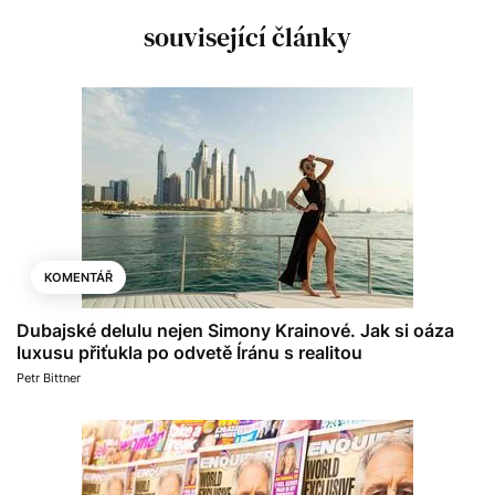
související články
KOMENTÁŘ
Dubajské delulu nejen Simony Krainové. Jak si oáza
luxusu přiťukla po odvetě Íránu s realitou
Petr Bittner