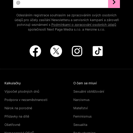
Odesláním registrace souhlasím se zpracováním svých osobních
údajů pro účely zasílání Newsletteru a servisních kampaní a zároveň
potvrzuji seznámení s
Podmínkami o zpracování osobních údajů
společností Next Page Media s.r.o. a Heroine s.r.o.
Kalkulačky
O čem se mluví
Výpočet plodných dnů
Sexuální obtěžování
Podpora v nezaměstnanosti
Narcismus
Nárok na porodné
Mateřství
Přídavky na dítě
Feminismus
Ošetřovné
Sexualita