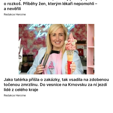
o rozkoš. Příběhy žen, kterým lékaři nepomohli –
a nevěřili
Redakce Heroine
Jako tatérka přišla o zakázky, tak vsadila na zdobenou
točenou zmrzlinu. Do vesnice na Krnovsku za ní jezdí
lidé z celého kraje
Redakce Heroine