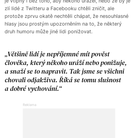
je vtipný i bez toho, aby někoho urážel, nebo že by je
zlí lidé z Twitteru a Facebooku chtěli zničit, ale
protože zprvu okatě nechtěli chápat, že nesouhlasné
hlasy jsou prostým upozorněním na to, že některý
druh humoru může jiné lidi ponižovat.
Většině lidí je nepříjemné mít pověst
člověka, který někoho uráží nebo ponižuje,
a snaží se to napravit. Tak jsme se všichni
chovali odjakživa. Říká se tomu slušnost
a dobré vychování.