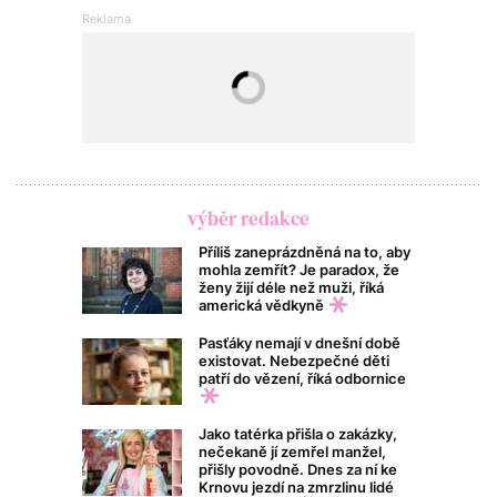
výběr redakce
Příliš zaneprázdněná na to, aby
mohla zemřít? Je paradox, že
ženy žijí déle než muži, říká
americká vědkyně
Pasťáky nemají v dnešní době
existovat. Nebezpečné děti
patří do vězení, říká odbornice
Jako tatérka přišla o zakázky,
nečekaně jí zemřel manžel,
přišly povodně. Dnes za ní ke
Krnovu jezdí na zmrzlinu lidé