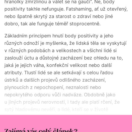
hranolky zmrzlinou a válet se na gauči“. Ne, body
positivity takhle nefunguje. Fatshaming, ať už otevřený,
nebo špatně skrytý za starost o zdraví nebo jiné
dobro, tak ale funguje téměř stoprocentně.
Základním principem hnutí body positivity a jeho
různých odnoží je myšlenka, že lidská těla se vyskytují
v různých podobách a velikostech a všichni lidé si
zaslouží úctu a důstojné zacházení bez ohledu na to,
jaká je jejich váha, konfekční velikost nebo další
atributy. Tlustí lidé se ale setkávají s celou řadou
ústrků a dalších projevů odlišného zacházení,
plynoucích z nepochopení, neznalosti nebo
nepokrytého odporu vůči nadváze. Obdobně jako
u jiných projevů nerovnosti, i tady ale platí rčení, že
sytý hladovému nevěří, a lidé, kteří se v životě
s nadváhou nepotýkali, si zpravidla nedokáží
představit, o co jde.
Zajímá vás celý článek?