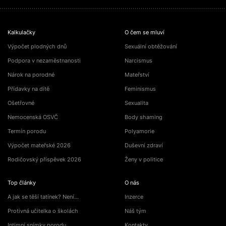
Kalkulačky
O čem se mluví
Výpočet plodných dnů
Sexuální obtěžování
Podpora v nezaměstnanosti
Narcismus
Nárok na porodné
Mateřství
Přídavky na dítě
Feminismus
Ošetřovné
Sexualita
Nemocenská OSVČ
Body shaming
Termín porodu
Polyamorie
Výpočet mateřské 2026
Duševní zdraví
Rodičovský příspěvek 2026
Ženy v politice
Top články
O nás
A jak se těší tatínek? Není…
Inzerce
Protivná učitelka o školách
Náš tým
Intimní snímky porodu
Kontakty