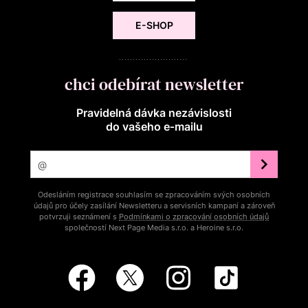
E-SHOP
chci odebírat newsletter
Pravidelná dávka nezávislosti
do vašeho e‑mailu
Odesláním registrace souhlasím se zpracováním svých osobních
údajů pro účely zasílání Newsletteru a servisních kampaní a zároveň
potvrzuji seznámení s
Podmínkami o zpracování osobních údajů
společností Next Page Media s.r.o. a Heroine s.r.o.