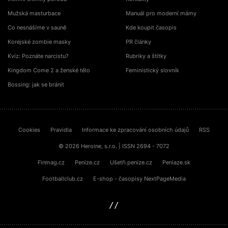
Mužská masturbace
Manuál pro moderní mámy
Co nesnášíme v sauně
Kde koupit časopis
Korejské zombie masky
PR články
Kvíz: Poznáte narcistu?
Rubriky a štítky
Kingdom Come 2 a ženské tělo
Feministický slovník
Bossing: jak se bránit
Cookies
Pravidla
Informace ke zpracování osobních údajů
RSS
© 2026 Heroine, s.r.o. | ISSN 2694 - 7072
Finmag.cz
Peníze.cz
Ušetři.peníze.cz
Peniaze.sk
Footballclub.cz
E-shop - časopisy NextPageMedia
sinfin.digital