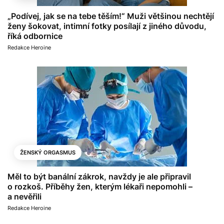
„Podívej, jak se na tebe těším!“ Muži většinou nechtějí
ženy šokovat, intimní fotky posílají z jiného důvodu,
říká odbornice
Redakce Heroine
ŽENSKÝ ORGASMUS
Měl to být banální zákrok, navždy je ale připravil
o rozkoš. Příběhy žen, kterým lékaři nepomohli –
a nevěřili
Redakce Heroine