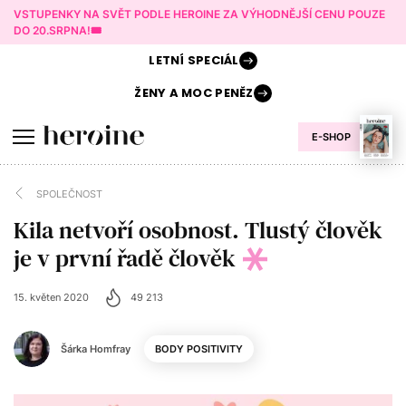
VSTUPENKY NA SVĚT PODLE HEROINE ZA VÝHODNĚJŠÍ CENU POUZE
DO 20.SRPNA!🎟️
LETNÍ
SPECIÁL
ŽENY A
MOC PENĚZ
E-SHOP
SPOLEČNOST
Kila netvoří osobnost. Tlustý člověk
je v první řadě člověk
15. květen 2020
49 213
Šárka Homfray
BODY POSITIVITY