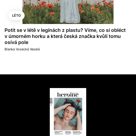
LÉTO
Potit se v létě v legínách z plastu? Víme, co si obléct
v úmorném horku a která česká značka kvůli tomu
osívá pole
Blanka Vosecká Veselá