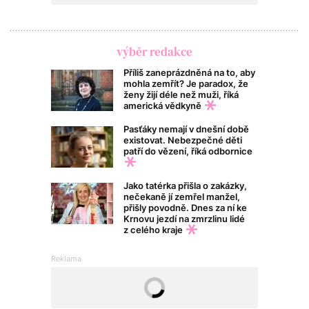
výběr redakce
Příliš zaneprázdněná na to, aby
mohla zemřít? Je paradox, že
ženy žijí déle než muži, říká
americká vědkyně
Pasťáky nemají v dnešní době
existovat. Nebezpečné děti
patří do vězení, říká odbornice
Jako tatérka přišla o zakázky,
nečekaně jí zemřel manžel,
přišly povodně. Dnes za ní ke
Krnovu jezdí na zmrzlinu lidé
z celého kraje