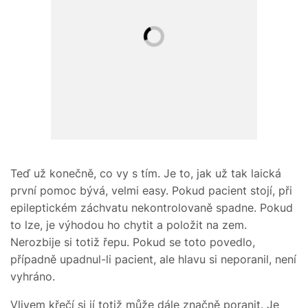
Teď už konečně, co vy s tím. Je to, jak už tak laická
první pomoc bývá, velmi easy. Pokud pacient stojí, při
epileptickém záchvatu nekontrolovaně spadne. Pokud
to lze, je výhodou ho chytit a položit na zem.
Nerozbije si totiž řepu. Pokud se toto povedlo,
případně upadnul-li pacient, ale hlavu si neporanil, není
vyhráno.
Vlivem křečí si jí totiž může dále značně poranit. Je