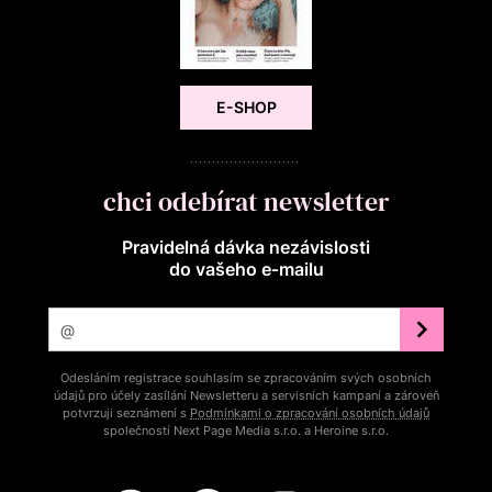
E-SHOP
chci odebírat newsletter
Pravidelná dávka nezávislosti
do vašeho e‑mailu
Odesláním registrace souhlasím se zpracováním svých osobních
údajů pro účely zasílání Newsletteru a servisních kampaní a zároveň
potvrzuji seznámení s
Podmínkami o zpracování osobních údajů
společností Next Page Media s.r.o. a Heroine s.r.o.