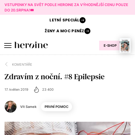
VSTUPENKY NA SVĚT PODLE HEROINE ZA VÝHODNĚJŠÍ CENU POUZE
DO 20.SRPNA!🎟️
LETNÍ
SPECIÁL
ŽENY A
MOC PENĚZ
E-SHOP
KOMENTÁŘE
Zdravím z noční. #8 Epilepsie
17. květen 2019
23 400
Vít Samek
PRVNÍ POMOC