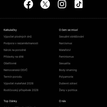
Kalkulačky
O čem se mluví
Výpočet plodných dnů
Sexuální obtěžování
Podpora v nezaměstnanosti
Narcismus
Nárok na porodné
Mateřství
Přídavky na dítě
Feminismus
Ošetřovné
Sexualita
Nemocenská OSVČ
Body shaming
Termín porodu
Polyamorie
Výpočet mateřské 2026
Duševní zdraví
Rodičovský příspěvek 2026
Ženy v politice
Top články
O nás