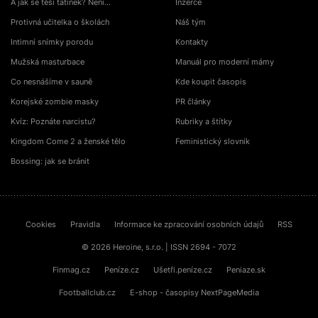
A jak se těší tatínek? Není…
Inzerce
Protivná učitelka o školách
Náš tým
Intimní snímky porodu
Kontakty
Mužská masturbace
Manuál pro moderní mámy
Co nesnášíme v sauně
Kde koupit časopis
Korejské zombie masky
PR články
Kvíz: Poznáte narcistu?
Rubriky a štítky
Kingdom Come 2 a ženské tělo
Feministický slovník
Bossing: jak se bránit
Cookies
Pravidla
Informace ke zpracování osobních údajů
RSS
© 2026 Heroine, s.r.o. | ISSN 2694 - 7072
Finmag.cz
Peníze.cz
Ušetři.peníze.cz
Peniaze.sk
Footballclub.cz
E-shop - časopisy NextPageMedia