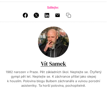
Sdílejte:
Vít Samek
1982 narozen v Praze. Pět základních škol. Neptejte se. Čtyřletý
gympl pět let. Neptejte se. K záchrance přišel jako slepej
k houslím. Polovina blogu Bulbem záchranáře a vulvou porodní
asistentky. Ta horší polovina, pochopitelně.