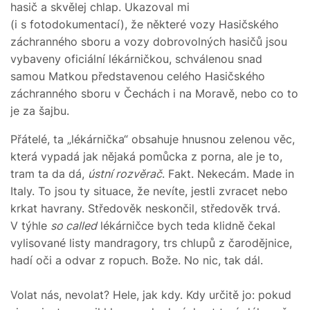
hasič a skvělej chlap. Ukazoval mi
(i s fotodokumentací), že některé vozy Hasičského
záchranného sboru a vozy dobrovolných hasičů jsou
vybaveny oficiální lékárničkou, schválenou snad
samou Matkou představenou celého Hasičského
záchranného sboru v Čechách i na Moravě, nebo co to
je za šajbu.
Přátelé, ta „lékárnička“ obsahuje hnusnou zelenou věc,
která vypadá jak nějaká pomůcka z porna, ale je to,
tram ta da dá,
ústní rozvěrač
. Fakt. Nekecám. Made in
Italy. To jsou ty situace, že nevíte, jestli zvracet nebo
krkat havrany. Středověk neskončil, středověk trvá.
V týhle
so called
lékárničce bych teda klidně čekal
vylisované listy mandragory, trs chlupů z čarodějnice,
hadí oči a odvar z ropuch. Bože. No nic, tak dál.
Volat nás, nevolat? Hele, jak kdy. Kdy určitě jo: pokud