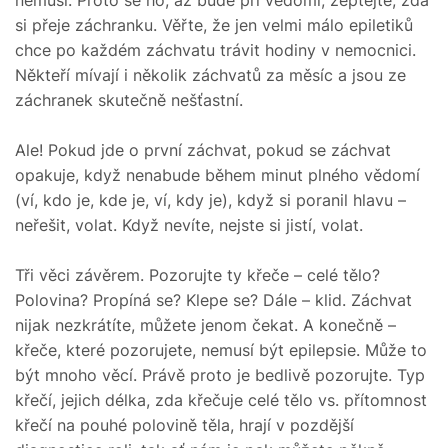
si přeje záchranku. Věřte, že jen velmi málo epiletiků
chce po každém záchvatu trávit hodiny v nemocnici.
Někteří mívají i několik záchvatů za měsíc a jsou ze
záchranek skutečně nešťastní.
Ale! Pokud jde o první záchvat, pokud se záchvat
opakuje, když nenabude během minut plného vědomí
(ví, kdo je, kde je, ví, kdy je), když si poranil hlavu –
neřešit, volat. Když nevíte, nejste si jistí, volat.
Tři věci závěrem. Pozorujte ty křeče – celé tělo?
Polovina? Propíná se? Klepe se? Dále – klid. Záchvat
nijak nezkrátíte, můžete jenom čekat. A konečně –
křeče, které pozorujete, nemusí být epilepsie. Může to
být mnoho věcí. Právě proto je bedlivě pozorujte. Typ
křečí, jejich délka, zda křečuje celé tělo vs. přítomnost
křečí na pouhé polovině těla, hrají v pozdější