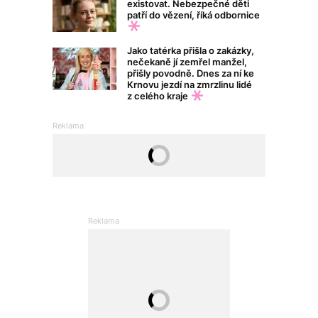
existovat. Nebezpečné děti
patří do vězení, říká odbornice
Jako tatérka přišla o zakázky,
nečekaně jí zemřel manžel,
přišly povodně. Dnes za ní ke
Krnovu jezdí na zmrzlinu lidé
z celého kraje