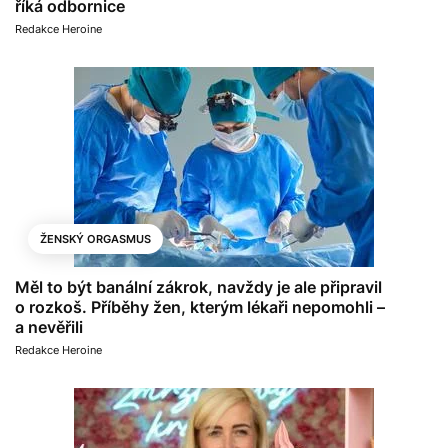
říká odbornice
Redakce Heroine
ŽENSKÝ ORGASMUS
Měl to být banální zákrok, navždy je ale připravil
o rozkoš. Příběhy žen, kterým lékaři nepomohli –
a nevěřili
Redakce Heroine