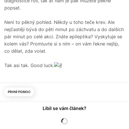
diagnostice roli, tak ať nám je pak můžete pěkně
popsat.
Není to pěkný pohled. Někdy u toho teče krev. Ale
nejčastěji bývá do pěti minut po záchvatu a do dalších
pár minut po celé akci. Znáte epileptika? Vyskytuje se
kolem vás? Promluvte si s ním – on vám řekne nejlíp,
co dělat, zda volat.
Tak asi tak. Good luck.
PRVNÍ POMOC
Líbil se vám článek?