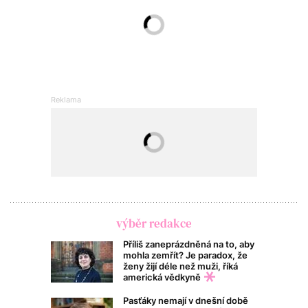
výběr redakce
Příliš zaneprázdněná na to, aby
mohla zemřít? Je paradox, že
ženy žijí déle než muži, říká
americká vědkyně
Pasťáky nemají v dnešní době