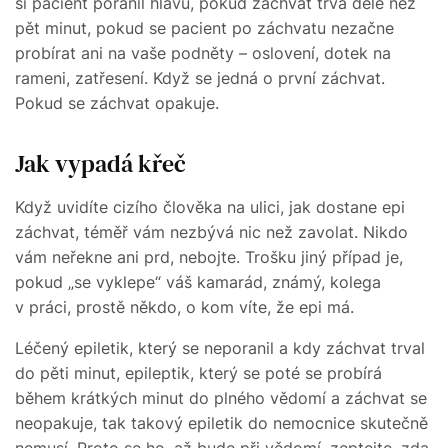
si pacient poranil hlavu, pokud záchvat trvá déle než
pět minut, pokud se pacient po záchvatu nezačne
probírat ani na vaše podněty – oslovení, dotek na
rameni, zatřesení. Když se jedná o první záchvat.
Pokud se záchvat opakuje.
Jak vypadá křeč
Když uvidíte cizího člověka na ulici, jak dostane epi
záchvat, téměř vám nezbývá nic než zavolat. Nikdo
vám neřekne ani prd, nebojte. Trošku jiný případ je,
pokud „se vyklepe“ váš kamarád, známý, kolega
v práci, prostě někdo, o kom víte, že epi má.
Léčený epiletik, který se neporanil a kdy záchvat trval
do pěti minut, epileptik, který se poté se probírá
během krátkých minut do plného vědomí a záchvat se
neopakuje, tak takový epiletik do nemocnice skutečně
nemusí. Proto se ho, až bude při vědomí, zeptejte, zda