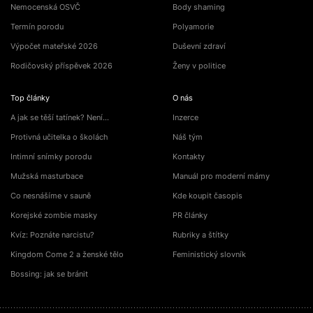
Nemocenská OSVČ
Body shaming
Termín porodu
Polyamorie
Výpočet mateřské 2026
Duševní zdraví
Rodičovský příspěvek 2026
Ženy v politice
Top články
O nás
A jak se těší tatínek? Není…
Inzerce
Protivná učitelka o školách
Náš tým
Intimní snímky porodu
Kontakty
Mužská masturbace
Manuál pro moderní mámy
Co nesnášíme v sauně
Kde koupit časopis
Korejské zombie masky
PR články
Kvíz: Poznáte narcistu?
Rubriky a štítky
Kingdom Come 2 a ženské tělo
Feministický slovník
Bossing: jak se bránit