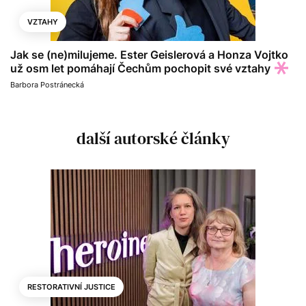
VZTAHY
Jak se (ne)milujeme. Ester Geislerová a Honza Vojtko
už osm let pomáhají Čechům pochopit své vztahy
Barbora Postránecká
další autorské články
RESTORATIVNÍ JUSTICE