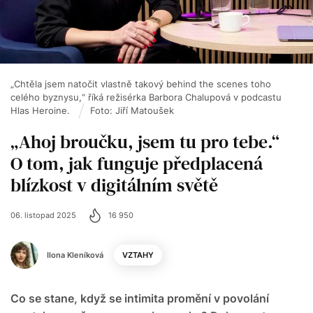
„Chtěla jsem natočit vlastně takový behind the scenes toho
celého byznysu,“ říká režisérka Barbora Chalupová v podcastu
Hlas Heroine.
Foto: Jiří Matoušek
„Ahoj broučku, jsem tu pro tebe.“
O tom, jak funguje předplacená
blízkost v digitálním světě
06. listopad 2025
16 950
Ilona Kleníková
VZTAHY
Co se stane, když se intimita promění v povolání