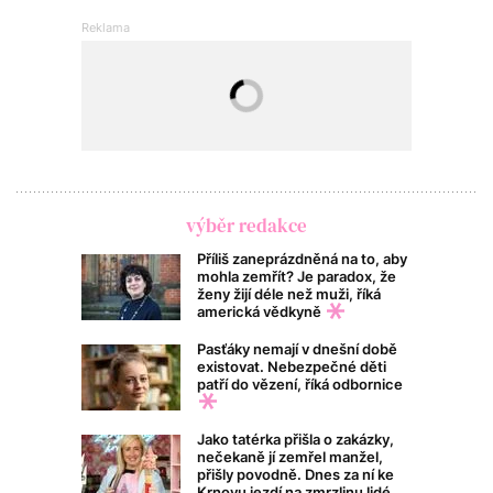
výběr redakce
Příliš zaneprázdněná na to, aby
mohla zemřít? Je paradox, že
ženy žijí déle než muži, říká
americká vědkyně
Pasťáky nemají v dnešní době
existovat. Nebezpečné děti
patří do vězení, říká odbornice
Jako tatérka přišla o zakázky,
nečekaně jí zemřel manžel,
přišly povodně. Dnes za ní ke
Krnovu jezdí na zmrzlinu lidé