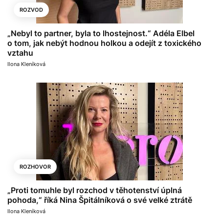
ROZVOD
„Nebyl to partner, byla to lhostejnost.“ Adéla Elbel
o tom, jak nebýt hodnou holkou a odejít z toxického
vztahu
Ilona Kleníková
ROZHOVOR
„Proti tomuhle byl rozchod v těhotenství úplná
pohoda,“ říká Nina Špitálníková o své velké ztrátě
Ilona Kleníková