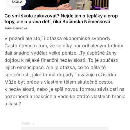
ŠKOLA
Co smí škola zakazovat? Nejde jen o tepláky a crop
topy, ale o práva dětí, říká Bučinská Němečková
Ilona Kleníková
V pozadí ale stojí i otázka ekonomické svobody.
Často čteme o tom, že se díky pár odhaleným fotkám
dají snadno vydělat velké peníze. „Ty úspěšné ženy
dojdou k nějaké finanční nezávislosti. To je součástí
jejich emancipace. Ale je otázka, co to dělá té
společnosti, jaké to má dopady,“ uvažuje režisérka.
Může být práce s vlastním tělem skutečně cestou
k nezávislosti, nebo je spíš novou formou závislosti na
pozornosti a reakcích a vede ke ztrátě vlastních hranic
a času?