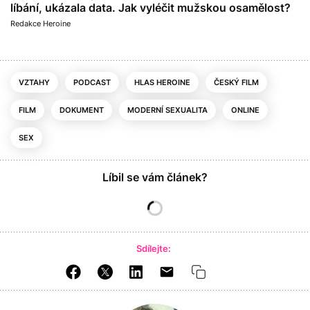
líbání, ukázala data. Jak vyléčit mužskou osamělost?
Redakce Heroine
VZTAHY
PODCAST
HLAS HEROINE
ČESKÝ FILM
FILM
DOKUMENT
MODERNÍ SEXUALITA
ONLINE
SEX
Líbil se vám článek?
Sdílejte: