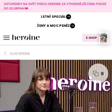
VSTUPENKY NA SVĚT PODLE HEROINE ZA VÝHODNĚJŠÍ CENU POUZE
DO 20.SRPNA!🎟️
LETNÍ
SPECIÁL
ŽENY A
MOC PENĚZ
E-SHOP
HLAS HEROINE
9