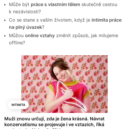
Může být
práce s vlastním tělem
skutečně cestou
k nezávislosti?
Co se stane s vaším životem, když je
intimita práce
na plný úvazek
?
Můžou
online vztahy
změnit způsob, jak milujeme
offline?
INTIMITA
Muži znovu určují, zda je žena krásná. Návrat
konzervatismu se projevuje i ve vztazích, říká