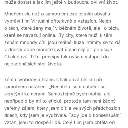
může dostat a jak jim ještě v budoucnu ovlivní život.
Mnohem víc než o samotném explicitním obsahu
vypráví film Virtuální přítelkyně o vztazích. Nejen
o těch, které ženy mají v běžném životě, ale i o těch,
které se navazují online. „Ty city, které muži k těm
ženám mnohdy cítí, jsou reálné. Iluze intimity se to dá
v dnešní době monetizovat úplně nejlíp,“ popisuje
Chalupová. Tržní principy tak ovšem vstupují do
nejosobnějších sfér života.
Téma svobody a hranic Chalupová řešila i při
samotném natáčení. „Nechtěla jsem natáčet se
skrytými kamerami. Samozřejmě bych mohla, ale
nepřipadlo by mi to etické, protože tam není žádný
veřejný zájem, který jsem cítila ve svých předchozích
dílech, kdy jsem je využívala. Tady jde o konsensuální
vztah, jsou to dospělí lidé. Celý film jsem chtěla od