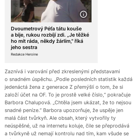
Dvoumetrový Péťa tátu kouše
a bije, rukou rozbíjí zdi. „Je těžké
ho mít ráda, někdy žárlím," říká
jeho sestra
Redakce Heroine
Zaznívá i varování před zkreslenými představami
o snadném úspěchu. „Podle posledních statistik každá
jedenáctá žena z generace Z přemýšlí o tom, že si
založí účet na OF. To je prostě velké číslo,“ pokračuje
Barbora Chalupová. „Chtěla jsem ukázat, že to nejsou
snadné peníze.“ Barbora upozorňuje, že uspěje jen
malá část tvůrkyň. Ale obsah, který vytvořily ty
neúspěšné, už na internetu koluje, čile se přeprodává
a tvůrkyně už nemají kontrolu nad tím, kam všude se