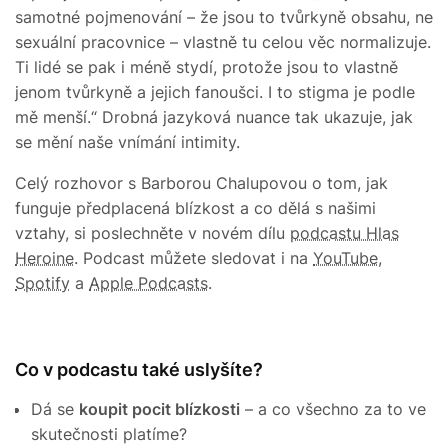
samotné pojmenování – že jsou to tvůrkyně obsahu, ne
sexuální pracovnice – vlastně tu celou věc normalizuje.
Ti lidé se pak i méně stydí, protože jsou to vlastně
jenom tvůrkyně a jejich fanoušci. I to stigma je podle
mě menší.“ Drobná jazyková nuance tak ukazuje, jak
se mění naše vnímání intimity.
Celý rozhovor s Barborou Chalupovou o tom, jak
funguje předplacená blízkost a co dělá s našimi
vztahy, si poslechněte v novém dílu
podcastu Hlas
Heroine
. Podcast můžete sledovat i na
YouTube
,
Spotify
a
Apple Podcasts
.
Co v podcastu také uslyšíte?
Dá se
koupit pocit blízkosti
– a co všechno za to ve
skutečnosti platíme?