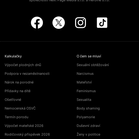
společností Next Page Media s.r.o. a Heroine s.r.o.
Kalkulačky
O čem se mluví
Výpočet plodných dnů
Sexuální obtěžování
Podpora v nezaměstnanosti
Narcismus
Nárok na porodné
Mateřství
Přídavky na dítě
Feminismus
Ošetřovné
Sexualita
Nemocenská OSVČ
Body shaming
Termín porodu
Polyamorie
Výpočet mateřské 2026
Duševní zdraví
Rodičovský příspěvek 2026
Ženy v politice