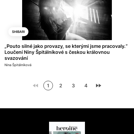
SHIBARI
„Pouto silné jako provazy, se kterými jsme pracovaly.“
Loučení Niny Špitálníkové s českou královnou
svazování
Nina Špitálníková
1
2
3
4