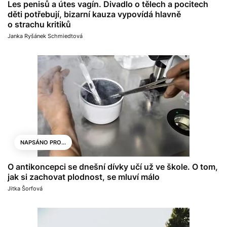
Les penisů a útes vagín. Divadlo o tělech a pocitech
děti potřebují, bizarní kauza vypovídá hlavně
o strachu kritiků
​​​​​​​​​Janka Ryšánek Schmiedtová
NAPSÁNO PRO...
O antikoncepci se dnešní dívky učí už ve škole. O tom,
jak si zachovat plodnost, se mluví málo
Jitka Šorfová