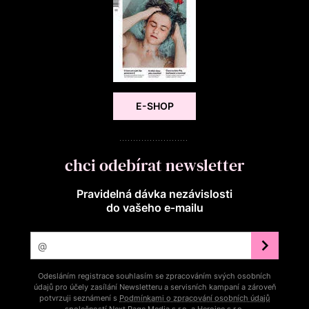
E-SHOP
chci odebírat newsletter
Pravidelná dávka nezávislosti
do vašeho e‑mailu
Odesláním registrace souhlasím se zpracováním svých osobních
údajů pro účely zasílání Newsletteru a servisních kampaní a zároveň
potvrzuji seznámení s
Podmínkami o zpracování osobních údajů