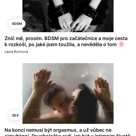
BDSM
Znič mě, prosím. BDSM pro začátečnice a moje cesta
k rozkoši, po jaké jsem toužila, a nevěděla o tom
Laura Rochová
SEX
Na konci nemusí být orgasmus, a už vůbec ne
simultánní. Psycholožka radí, jak být v intimním životě