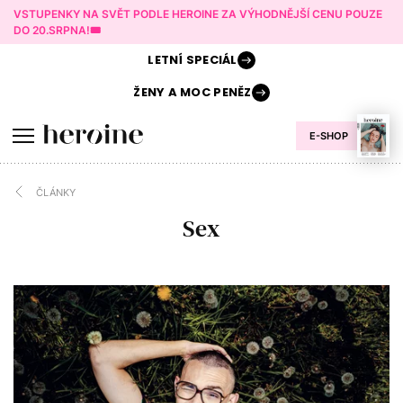
VSTUPENKY NA SVĚT PODLE HEROINE ZA VÝHODNĚJŠÍ CENU POUZE
DO 20.SRPNA!🎟️
LETNÍ
SPECIÁL
ŽENY A
MOC PENĚZ
E-SHOP
ČLÁNKY
Sex