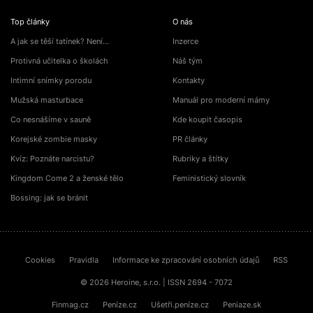
Top články
O nás
A jak se těší tatínek? Není…
Inzerce
Protivná učitelka o školách
Náš tým
Intimní snímky porodu
Kontakty
Mužská masturbace
Manuál pro moderní mámy
Co nesnášíme v sauně
Kde koupit časopis
Korejské zombie masky
PR články
Kvíz: Poznáte narcistu?
Rubriky a štítky
Kingdom Come 2 a ženské tělo
Feministický slovník
Bossing: jak se bránit
Cookies
Pravidla
Informace ke zpracování osobních údajů
RSS
© 2026 Heroine, s.r.o. | ISSN 2694 - 7072
Finmag.cz
Peníze.cz
Ušetři.peníze.cz
Peniaze.sk