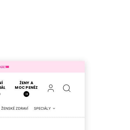
A!🎟️
NÍ
ŽENY A
IÁL
MOC PENĚZ
ŽENSKÉ ZDRAVÍ
SPECIÁLY