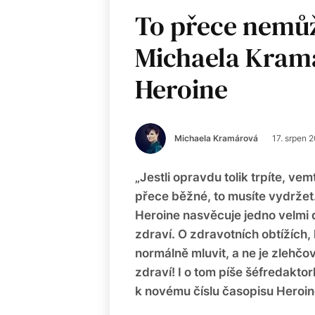
To přece nemůž
Michaela Kram
Heroine
Michaela Kramárová
17. srpen 
„Jestli opravdu tolik trpíte, ve
přece běžné, to musíte vydržet
Heroine nasvěcuje jedno velmi d
zdraví. O zdravotních obtížích, 
normálně mluvit, a ne je zlehčo
zdraví! I o tom píše šéfredakt
k novému číslu časopisu Heroin