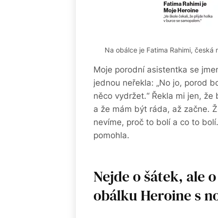
Na obálce je Fatima Rahimi, česká
Moje porodní asistentka se jmeno
jednou neřekla: „No jo, porod b
něco vydržet.“ Řekla mi jen, že 
a že mám být ráda, až začne. Ž
nevíme, proč to bolí a co to bolí
pomohla.
Nejde o šátek, ale o
obálku Heroine s n