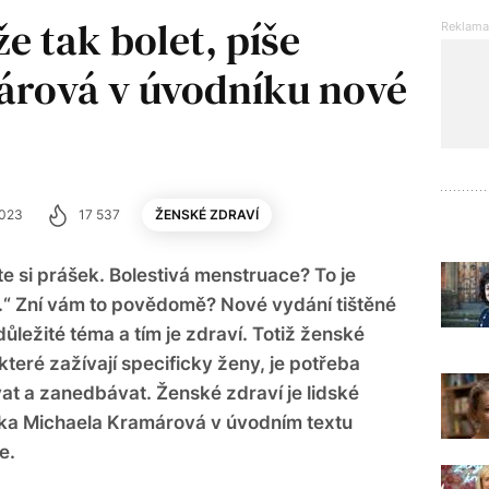
e tak bolet, píše
árová v úvodníku nové
2023
17 537
ŽENSKÉ ZDRAVÍ
mte si prášek. Bolestivá menstruace? To je
.“ Zní vám to povědomě? Nové vydání tištěné
ůležité téma a tím je zdraví. Totiž ženské
které zažívají specificky ženy, je potřeba
vat a zanedbávat. Ženské zdraví je lidské
orka Michaela Kramárová v úvodním textu
e.