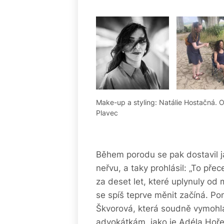
Make-up a styling: Natálie Hostačná. 
Plavec
Během porodu se pak dostavil ja
neřvu, a taky prohlásil: „To pře
za deset let, které uplynuly od
se spíš teprve měnit začíná. Po
Škvorová, která soudně vymohla
advokátkám, jako je
Adéla Hoře