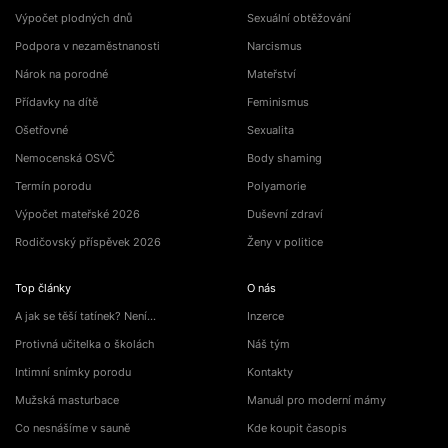
Výpočet plodných dnů
Sexuální obtěžování
Podpora v nezaměstnanosti
Narcismus
Nárok na porodné
Mateřství
Přídavky na dítě
Feminismus
Ošetřovné
Sexualita
Nemocenská OSVČ
Body shaming
Termín porodu
Polyamorie
Výpočet mateřské 2026
Duševní zdraví
Rodičovský příspěvek 2026
Ženy v politice
Top články
O nás
A jak se těší tatínek? Není…
Inzerce
Protivná učitelka o školách
Náš tým
Intimní snímky porodu
Kontakty
Mužská masturbace
Manuál pro moderní mámy
Co nesnášíme v sauně
Kde koupit časopis