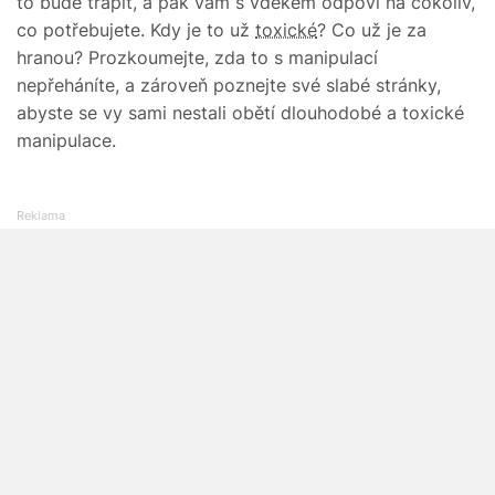
to bude trápit, a pak vám s vděkem odpoví na cokoliv,
co potřebujete. Kdy je to už
toxické
? Co už je za
hranou? Prozkoumejte, zda to s manipulací
nepřeháníte, a zároveň poznejte své slabé stránky,
abyste se vy sami nestali obětí dlouhodobé a toxické
manipulace.