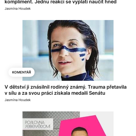
kompliment. Jednu reakci se vyplatí naučit hned
Jasmína Houdek
KOMENTÁŘ
V dětství ji znásilnil rodinný známý. Trauma přetavila
v sílu a za svou práci získala medaili Senátu
Jasmína Houdek