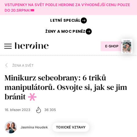
VSTUPENKY NA SVĚT PODLE HEROINE ZA VÝHODNĚJŠÍ CENU POUZE
DO 20.SRPNA!🎟️
LETNÍ
SPECIÁL
ŽENY A
MOC PENĚZ
E-SHOP
ŽENA A SVĚT
Minikurz sebeobrany: 6 triků
manipulátorů. Osvojte si, jak se jim
bránit
16. březen 2023
36 305
Jasmína Houdek
TOXICKÉ VZTAHY