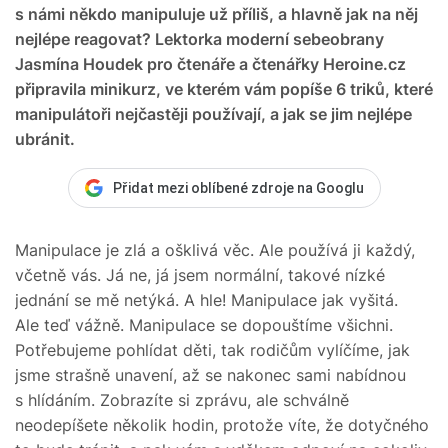
s námi někdo manipuluje už příliš, a hlavně jak na něj
nejlépe reagovat? Lektorka moderní sebeobrany
Jasmína Houdek pro čtenáře a čtenářky Heroine.cz
připravila minikurz, ve kterém vám popíše 6 triků, které
manipulátoři nejčastěji používají, a jak se jim nejlépe
ubránit.
Přidat mezi oblíbené zdroje na Googlu
Manipulace je zlá a ošklivá věc. Ale používá ji každý,
včetně vás. Já ne, já jsem normální, takové nízké
jednání se mě netýká. A hle! Manipulace jak vyšitá.
Ale teď vážně. Manipulace se dopouštíme všichni.
Potřebujeme pohlídat děti, tak rodičům vylíčíme, jak
jsme strašně unavení, až se nakonec sami nabídnou
s hlídáním. Zobrazíte si zprávu, ale schválně
neodepíšete několik hodin, protože víte, že dotyčného