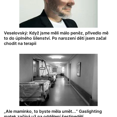
Veselovský: Když jsme měli málo peněz, přivedlo mě
to do úplného šílenství. Po narození dětí jsem začal
chodit na terapii
„Ale maminko, to byste měla umět...“ Gaslighting
matek začíná už na oddělení šestinedělí