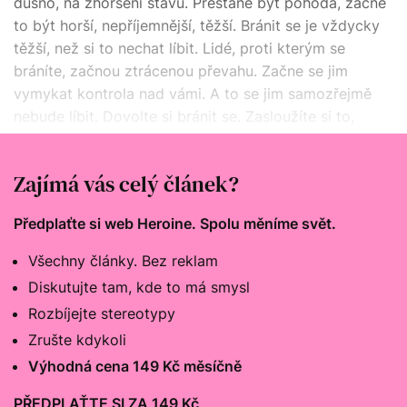
dusno, na zhoršení stavu. Přestane být pohoda, začne
to být horší, nepříjemnější, těžší. Bránit se je vždycky
těžší, než si to nechat líbit. Lidé, proti kterým se
bráníte, začnou ztrácenou převahu. Začne se jim
vymykat kontrola nad vámi. A to se jim samozřejmě
nebude líbit. Dovolte si bránit se. Zasloužíte si to,
stojíte za to. Zbavíte se tak manipulátora, nebo si
minimálně vyvětráte v osobním životě.
Zajímá vás celý článek?
Předplaťte si web Heroine. Spolu měníme svět.
Všechny články. Bez reklam
Diskutujte tam, kde to má smysl
Rozbíjejte stereotypy
Zrušte kdykoli
Výhodná cena 149 Kč měsíčně
PŘEDPLAŤTE SI ZA 149 Kč