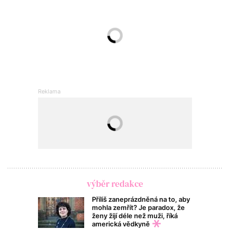
výběr redakce
Příliš zaneprázdněná na to, aby
mohla zemřít? Je paradox, že
ženy žijí déle než muži, říká
americká vědkyně