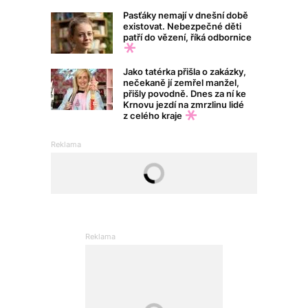
Pasťáky nemají v dnešní době
existovat. Nebezpečné děti
patří do vězení, říká odbornice
Jako tatérka přišla o zakázky,
nečekaně jí zemřel manžel,
přišly povodně. Dnes za ní ke
Krnovu jezdí na zmrzlinu lidé
z celého kraje