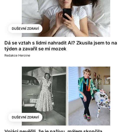
DUŠEVNÍ ZDRAVÍ
Dá se vztah s lidmi nahradit AI? Zkusila jsem to na
týden a zavařil se mi mozek
Redakce Heroine
DUŠEVNÍ ZDRAVÍ
Vojáci nevěřili, že je naživu, málem skončila