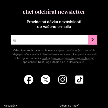
chci odebírat newsletter
Pravidelná dávka nezávislosti
do vašeho e‑mailu
Odesláním registrace souhlasím se zpracováním svých osobních
údajů pro účely zasílání Newsletteru a servisních kampaní a zároveň
potvrzuji seznámení s
Podmínkami o zpracování osobních údajů
společností Next Page Media s.r.o. a Heroine s.r.o.
Kalkulačky
O čem se mluví