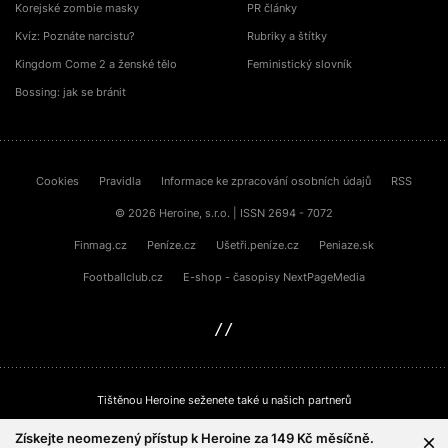
Korejské zombie masky
PR články
Kvíz: Poznáte narcistu?
Rubriky a štítky
Kingdom Come 2 a ženské tělo
Feministický slovník
Bossing: jak se bránit
Cookies
Pravidla
Informace ke zpracování osobních údajů
RSS
© 2026 Heroine, s.r.o. | ISSN 2694 - 7072
Finmag.cz
Peníze.cz
Ušetři.peníze.cz
Peniaze.sk
Footballclub.cz
E-shop - časopisy NextPageMedia
sinfin.digital
Tištěnou Heroine seženete také u našich partnerů
Získejte neomezený přístup k Heroine za 149 Kč měsíčně.