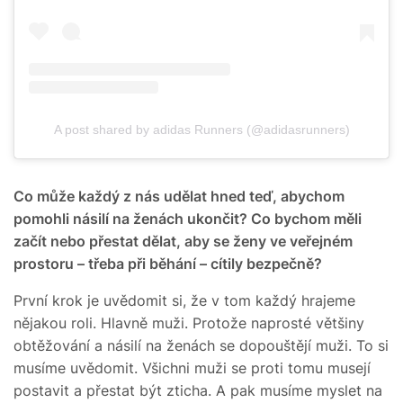
A post shared by adidas Runners (@adidasrunners)
Co může každý z nás udělat hned teď, abychom
pomohli násilí na ženách ukončit? Co bychom měli
začít nebo přestat dělat, aby se ženy ve veřejném
prostoru – třeba při běhání – cítily bezpečně?
První krok je uvědomit si, že v tom každý hrajeme
nějakou roli. Hlavně muži. Protože naprosté většiny
obtěžování a násilí na ženách se dopouštějí muži. To si
musíme uvědomit. Všichni muži se proti tomu musejí
postavit a přestat být zticha. A pak musíme myslet na