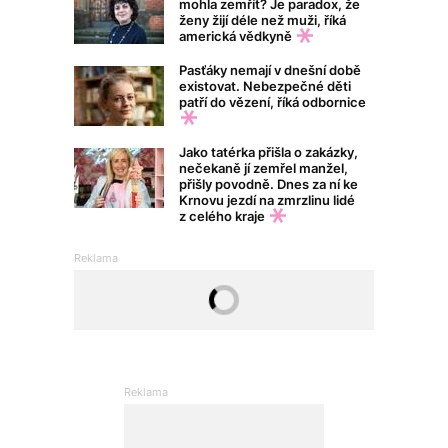
mohla zemřít? Je paradox, že
ženy žijí déle než muži, říká
americká vědkyně
Pasťáky nemají v dnešní době
existovat. Nebezpečné děti
patří do vězení, říká odbornice
Jako tatérka přišla o zakázky,
nečekaně jí zemřel manžel,
přišly povodně. Dnes za ní ke
Krnovu jezdí na zmrzlinu lidé
z celého kraje