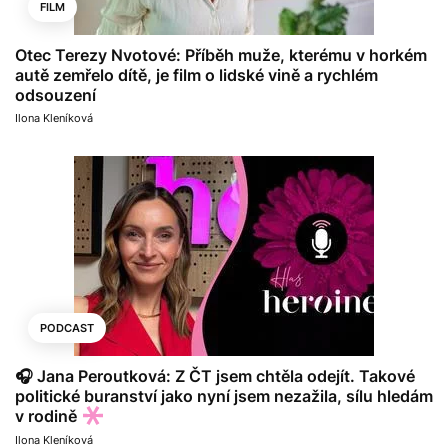
FILM
Otec Terezy Nvotové: Příběh muže, kterému v horkém
autě zemřelo dítě, je film o lidské vině a rychlém
odsouzení
Ilona Kleníková
PODCAST
🎧 Jana Peroutková: Z ČT jsem chtěla odejít. Takové
politické buranství jako nyní jsem nezažila, sílu hledám
v rodině
Ilona Kleníková