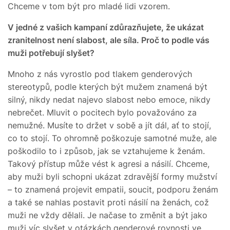
Chceme v tom být pro mladé lidi vzorem.
V jedné z vašich kampaní zdůrazňujete, že ukázat
zranitelnost není slabost, ale síla. Proč to podle vás
muži potřebují slyšet?
Mnoho z nás vyrostlo pod tlakem genderových
stereotypů, podle kterých být mužem znamená být
silný, nikdy nedat najevo slabost nebo emoce, nikdy
nebrečet. Mluvit o pocitech bylo považováno za
nemužné. Musíte to držet v sobě a jít dál, ať to stojí,
co to stojí. To ohromně poškozuje samotné muže, ale
poškodilo to i způsob, jak se vztahujeme k ženám.
Takový přístup může vést k agresi a násilí. Chceme,
aby muži byli schopni ukázat zdravější formy mužství
– to znamená projevit empatii, soucit, podporu ženám
a také se nahlas postavit proti násilí na ženách, což
muži ne vždy dělali. Je načase to změnit a být jako
muži víc slyšet v otázkách genderové rovnosti ve