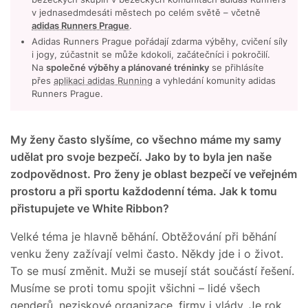
v jednasedmdesáti městech po celém světě – včetně
adidas Runners Prague
.
Adidas Runners Prague pořádají zdarma výběhy, cvičení síly
i jogy, zúčastnit se může kdokoli, začátečníci i pokročilí.
Na
společné výběhy a plánované tréninky
se přihlásíte
přes
aplikaci adidas Running
a vyhledání komunity adidas
Runners Prague.
My ženy často slyšíme, co všechno máme my samy
udělat pro svoje bezpečí. Jako by to byla jen naše
zodpovědnost. Pro ženy je oblast bezpečí ve veřejném
prostoru a při sportu každodenní téma. Jak k tomu
přistupujete ve White Ribbon?
Velké téma je hlavně běhání. Obtěžování při běhání
venku ženy zažívají velmi často. Někdy jde i o život.
To se musí změnit. Muži se musejí stát součástí řešení.
Musíme se proti tomu spojit všichni – lidé všech
genderů, neziskové organizace, firmy i vlády. Je rok