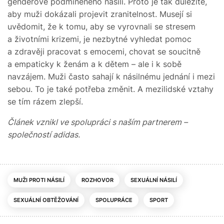
genderově podmíněného násilí. Proto je tak důležité,
aby muži dokázali projevit zranitelnost. Musejí si
uvědomit, že k tomu, aby se vyrovnali se stresem
a životními krizemi, je nezbytné vyhledat pomoc
a zdravěji pracovat s emocemi, chovat se soucitně
a empaticky k ženám a k dětem – ale i k sobě
navzájem. Muži často sahají k násilnému jednání i mezi
sebou. To je také potřeba změnit. A mezilidské vztahy
se tím rázem zlepší.
Článek vznikl ve spolupráci s naším partnerem –
společností adidas.
MUŽI PROTI NÁSILÍ
ROZHOVOR
SEXUÁLNÍ NÁSILÍ
SEXUÁLNÍ OBTĚŽOVÁNÍ
SPOLUPRÁCE
SPORT