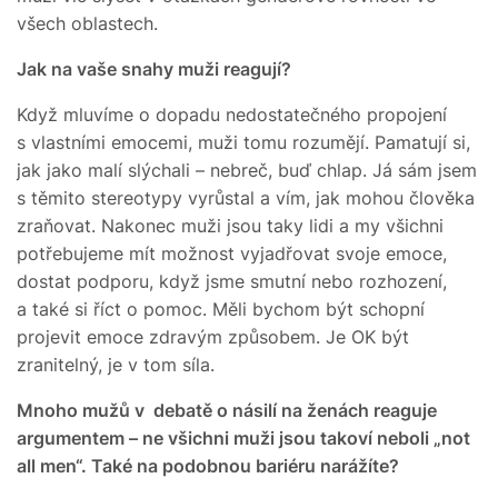
všech oblastech.
Jak na vaše snahy muži reagují?
Když mluvíme o dopadu nedostatečného propojení
s vlastními emocemi, muži tomu rozumějí. Pamatují si,
jak jako malí slýchali – nebreč, buď chlap. Já sám jsem
s těmito stereotypy vyrůstal a vím, jak mohou člověka
zraňovat. Nakonec muži jsou taky lidi a my všichni
potřebujeme mít možnost vyjadřovat svoje emoce,
dostat podporu, když jsme smutní nebo rozhození,
a také si říct o pomoc. Měli bychom být schopní
projevit emoce zdravým způsobem. Je OK být
zranitelný, je v tom síla.
Mnoho mužů v debatě o násilí na ženách reaguje
argumentem – ne všichni muži jsou takoví neboli „not
all men“. Také na podobnou bariéru narážíte?