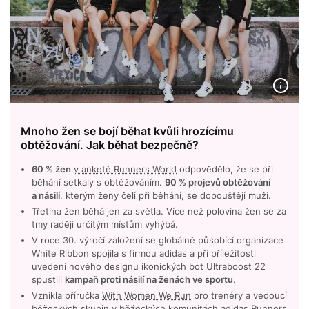
Mnoho žen se bojí běhat kvůli hrozícímu
obtěžování. Jak běhat bezpečně?
60 % žen
v anketě Runners World
odpovědělo, že se při
běhání setkaly s obtěžováním.
90 % projevů obtěžování
a násilí
, kterým ženy čelí při běhání, se dopouštějí muži.
Třetina žen běhá jen za světla. Více než polovina žen se za
tmy raději určitým místům vyhýbá.
V roce 30. výročí založení se globálně působící organizace
White Ribbon spojila s firmou adidas a při příležitosti
uvedení nového designu ikonických bot Ultraboost 22
spustili
kampaň proti násilí na ženách ve sportu
.
Vznikla příručka
With Women We Run
pro trenéry a vedoucí
běžeckých skupin v běžeckých komunitách adidas Runners