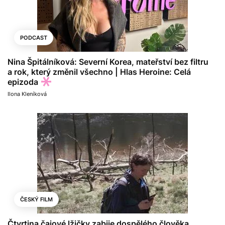
PODCAST
Nina Špitálníková: Severní Korea, mateřství bez filtru
a rok, který změnil všechno | Hlas Heroine: Celá
epizoda
Ilona Kleníková
ČESKÝ FILM
Čtvrtina čajové lžičky zabije dospělého člověka.