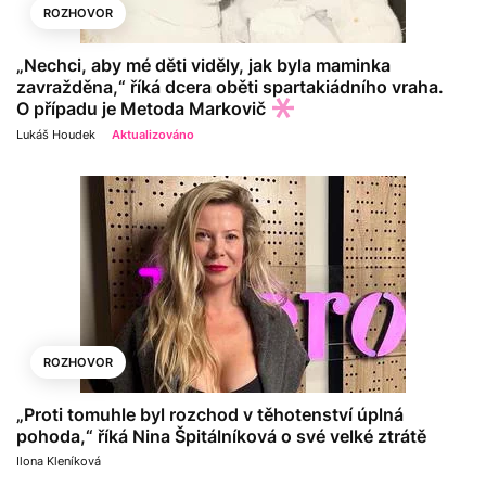
ROZHOVOR
„Nechci, aby mé děti viděly, jak byla maminka
zavražděna,“ říká dcera oběti spartakiádního vraha.
O případu je Metoda Markovič
Lukáš Houdek
Aktualizováno
ROZHOVOR
„Proti tomuhle byl rozchod v těhotenství úplná
pohoda,“ říká Nina Špitálníková o své velké ztrátě
Ilona Kleníková