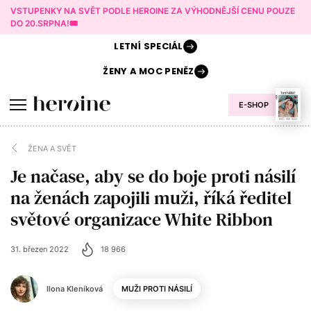
VSTUPENKY NA SVĚT PODLE HEROINE ZA VÝHODNĚJŠÍ CENU POUZE
DO 20.SRPNA!🎟️
LETNÍ
SPECIÁL
ŽENY A
MOC PENĚZ
E-SHOP
ŽENA A SVĚT
Je načase, aby se do boje proti násilí
na ženách zapojili muži, říká ředitel
světové organizace White Ribbon
31. březen 2022
18 966
Ilona Kleníková
MUŽI PROTI NÁSILÍ