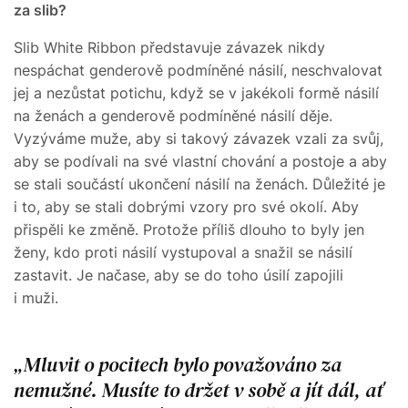
za slib?
Slib White Ribbon představuje závazek nikdy
nespáchat genderově podmíněné násilí, neschvalovat
jej a nezůstat potichu, když se v jakékoli formě násilí
na ženách a genderově podmíněné násilí děje.
Vyzýváme muže, aby si takový závazek vzali za svůj,
aby se podívali na své vlastní chování a postoje a aby
se stali součástí ukončení násilí na ženách. Důležité je
i to, aby se stali dobrými vzory pro své okolí. Aby
přispěli ke změně. Protože příliš dlouho to byly jen
ženy, kdo proti násilí vystupoval a snažil se násilí
zastavit. Je načase, aby se do toho úsilí zapojili
i muži.
Mluvit o pocitech bylo považováno za
nemužné. Musíte to držet v sobě a jít dál, ať