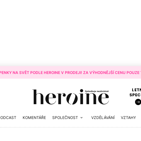
ENKY NA SVĚT PODLE HEROINE V PRODEJI! ZA VÝHODNĚJŠÍ CENU POUZE T
LET
SPEC
PODCAST
KOMENTÁŘE
SPOLEČNOST
VZDĚLÁVÁNÍ
VZTAHY