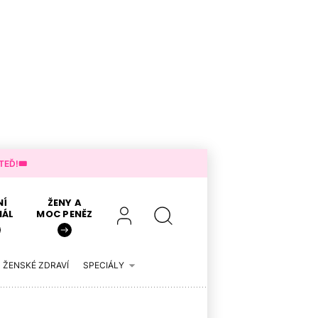
EĎ!🎟️
NÍ
ŽENY A
IÁL
MOC PENĚZ
ŽENSKÉ ZDRAVÍ
SPECIÁLY