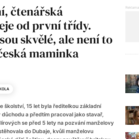
í, čtenářská
je od první třídy.
sou skvělé, ale není to
 česká maminka
KOLA
e školství, 15 let byla ředitelkou základní
v důchodu a předtím pracoval jako stavař,
lírových se před 5 lety na pozvání manželovy
stěhovala do Dubaje, kvůli manželovu