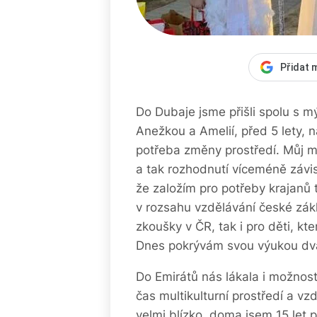
Přidat 
Do Dubaje jsme přišli spolu s
Anežkou a Amelií, před 5 lety, 
potřeba změny prostředí. Můj m
a tak rozhodnutí víceméně závi
že založím pro potřeby krajanů 
v rozsahu vzdělávání české zákla
zkoušky v ČR, tak i pro děti, kte
Dnes pokrývám svou výukou dva
Do Emirátů nás lákala i možno
čas multikulturní prostředí a vz
velmi blízko, doma jsem 15 let p