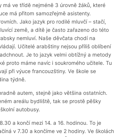
dy má ve třídě nejméně 3 úrovně žáků, které
uce má přitom samozřejmě asistenty.
vních. Jako jazyk pro rodilé mluvčí – stačí,
luvící země, a dítě je často zařazeno do této
arabsky nemluví. Naše děvčata chodí na
ládají. Učitelé arabštiny nejsou příliš oblíbení
nadchnout. Je to jazyk velmi obtížný a metody
Také proto máme navíc i soukromého učitele. Tu
jí při výuce francouzštiny. Ve škole se
dina týdně.
radně autem, stejně jako většina ostatních.
ném areálu bydliště, tak se prostě pěšky
 školní autobusy.
8.30 a končí mezi 14. a 16. hodinou. To je
začíná v 7.30 a končíme ve 2 hodiny. Ve školách