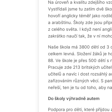
Na úroveň a kvalitu zdejšího v
Vystřídali jsme tu zatím dvě šk
hovoří anglicky téměř jako rodil
a arabštinu. Školy zde jsou přip
z celého světa. I když není angl
zakrátko naučí tak, že v ní mo
Naše škola má 3800 dětí od 3 do
celkem levná. Složení žáků je 
88. Ve škole je přes 500 dětí s
Pracuje zde 213 britských učitel
učitelů a navíc i dost rozsáhlý 
zařizováním různých věcí. S pa
neřeší, ten je tu od toho, aby na
Do školy výhradně autem
Podpora pro děti, které přijdou 