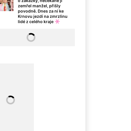
o zakázky, nečekaně jí
zemřel manžel, přišly
povodně. Dnes za ní ke
Krnovu jezdí na zmrzlinu
lidé z celého kraje