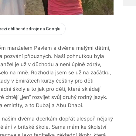
mezi oblíbené zdroje na Googlu
 mým manželem Pavlem a dvěma malými dětmi,
na pozvání příbuzných. Naší pohnutkou byla
anžel je už v důchodu a není úplně zdráv,
selo na mně. Rozhodla jsem se už na začátku,
tady v Emirátech kurzy češtiny pro děti
dní školy a to jak pro děti, které skládají
ré chtějí „jen“ rozvíjet svůj druhý rodný jazyk.
 emiráty, a to Dubaj a Abu Dhabi.
st našim dvěma dcerkám dopřát alespoň nějaký
dělání v britské škole. Sama mám ke školství
racovala jako ředitelka základní školy, která