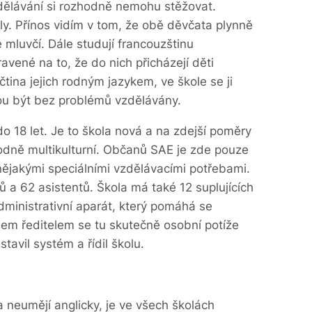
zdělávání si rozhodně nemohu stěžovat.
oly. Přínos vidím v tom, že obě děvčata plynně
é mluvčí. Dále studují francouzštinu
ravené na to, že do nich přicházejí děti
ičtina jejich rodným jazykem, ve škole se ji
hou být bez problémů vzdělávány.
 18 let. Je to škola nová a na zdejší poměry
hodně multikulturní. Občanů SAE je zde pouze
 nějakými speciálními vzdělávacími potřebami.
ů a 62 asistentů. Škola má také 12 suplujících
administrativní aparát, který pomáhá se
nem ředitelem se tu skutečně osobní potíže
stavil systém a řídil školu.
a neumějí anglicky, je ve všech školách