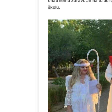
chatrnému zdraví. Jiřina tu učí 
školu.