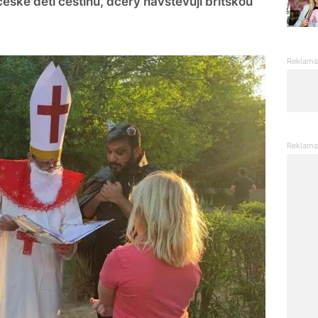
české děti češtinu, dcery navštěvují britskou