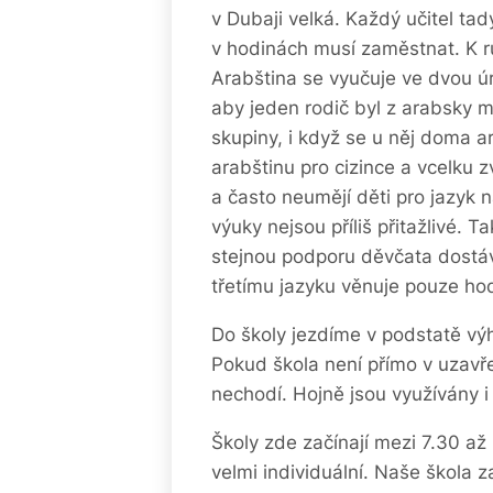
v Dubaji velká. Každý učitel ta
v hodinách musí zaměstnat. K r
Arabština se vyučuje ve dvou úro
aby jeden rodič byl z arabsky m
skupiny, i když se u něj doma 
arabštinu pro cizince a vcelku zv
a často neumějí děti pro jazyk 
výuky nejsou příliš přitažlivé. 
stejnou podporu děvčata dostáva
třetímu jazyku věnuje pouze ho
Do školy jezdíme v podstatě výh
Pokud škola není přímo v uzavře
nechodí. Hojně jsou využívány i
Školy zde začínají mezi 7.30 až 
velmi individuální. Naše škola 