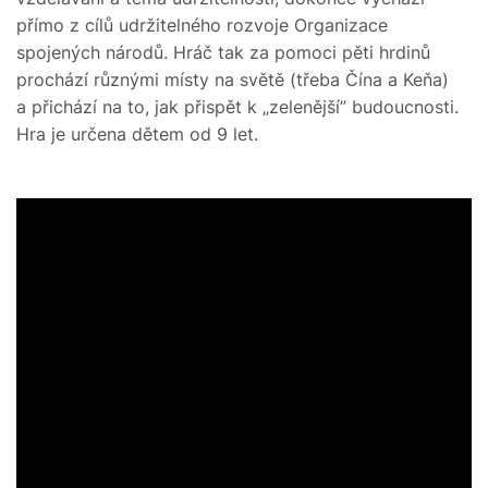
přímo z cílů udržitelného rozvoje Organizace
spojených národů. Hráč tak za pomoci pěti hrdinů
prochází různými místy na světě (třeba Čína a Keňa)
a přichází na to, jak přispět k „zelenější” budoucnosti.
Hra je určena dětem od 9 let.