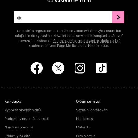
do vašeho e‑mailu
Odesláním registrace souhlasím se zpracováním svých osobních
údajů pro účely zasílání Newsletteru a servisních kampaní a zároveň
potvrzuji seznámení s
Podmínkami o zpracování osobních údajů
společností Next Page Media s.r.o. a Heroine s.r.o.
Kalkulačky
O čem se mluví
Výpočet plodných dnů
Sexuální obtěžování
Podpora v nezaměstnanosti
Narcismus
Nárok na porodné
Mateřství
Přídavky na dítě
Feminismus