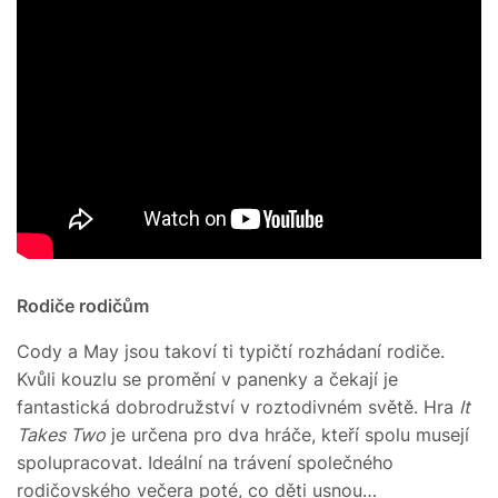
Rodiče rodičům
Cody a May jsou takoví ti typičtí rozhádaní rodiče.
Kvůli kouzlu se promění v panenky a čekají je
fantastická dobrodružství v roztodivném světě. Hra
It
Takes Two
je určena pro dva hráče, kteří spolu musejí
spolupracovat. Ideální na trávení společného
rodičovského večera poté, co děti usnou…