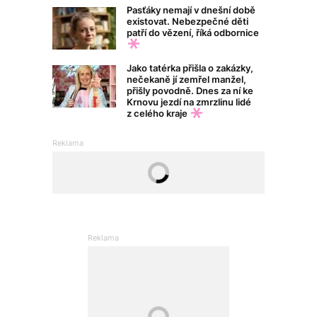
Pasťáky nemají v dnešní době
existovat. Nebezpečné děti
patří do vězení, říká odbornice
Jako tatérka přišla o zakázky,
nečekaně jí zemřel manžel,
přišly povodně. Dnes za ní ke
Krnovu jezdí na zmrzlinu lidé
z celého kraje