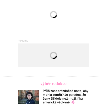
výběr redakce
Příliš zaneprázdněná na to, aby
mohla zemřít? Je paradox, že
ženy žijí déle než muži, říká
americká vědkyně