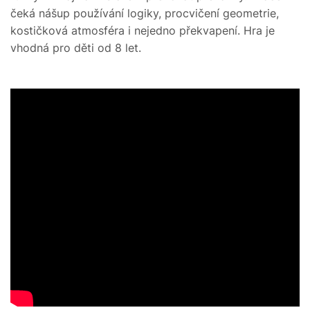
čeká nášup používání logiky, procvičení geometrie,
kostičková atmosféra i nejedno překvapení. Hra je
vhodná pro děti od 8 let.