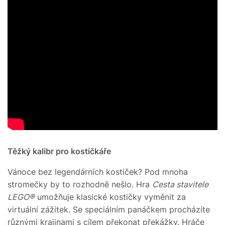
Těžký kalibr pro kostičkáře
Vánoce bez legendárních kostiček? Pod mnoha
stromečky by to rozhodně nešlo. Hra
Cesta stavitele
LEGO®
umožňuje klasické kostičky vyměnit za
virtuální zážitek. Se speciálním panáčkem procházíte
různými krajinami s cílem překonat překážky. Hráče