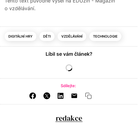
Tento text původně vyšel na EDUzín - Magazín
o vzdělávání.
DIGITÁLNÍ HRY
DĚTI
VZDĚLÁVÁNÍ
TECHNOLOGIE
Líbil se vám článek?
Sdílejte:
redakce