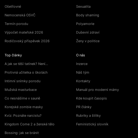
Ošetřovné
Sexualita
Nemocenská OSVČ
Body shaming
Termín porodu
Polyamorie
Výpočet mateřské 2026
Duševní zdraví
Rodičovský příspěvek 2026
Ženy v politice
Top články
O nás
A jak se těší tatínek? Není…
Inzerce
Protivná učitelka o školách
Náš tým
Intimní snímky porodu
Kontakty
Mužská masturbace
Manuál pro moderní mámy
Co nesnášíme v sauně
Kde koupit časopis
Korejské zombie masky
PR články
Kvíz: Poznáte narcistu?
Rubriky a štítky
Kingdom Come 2 a ženské tělo
Feministický slovník
Bossing: jak se bránit