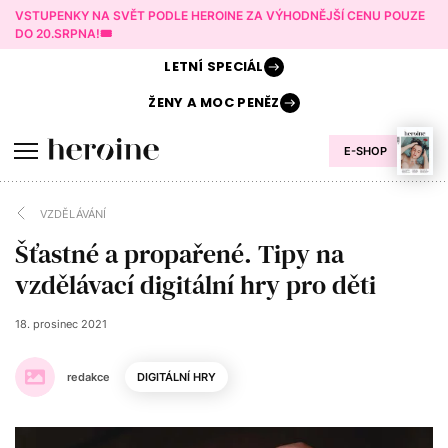
VSTUPENKY NA SVĚT PODLE HEROINE ZA VÝHODNĚJŠÍ CENU POUZE
DO 20.SRPNA!🎟️
LETNÍ
SPECIÁL
ŽENY A
MOC PENĚZ
E-SHOP
VZDĚLÁVÁNÍ
Šťastné a propařené. Tipy na
vzdělávací digitální hry pro děti
18. prosinec 2021
redakce
DIGITÁLNÍ HRY