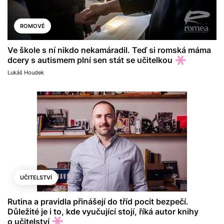
ROMOVÉ
Ve škole s ní nikdo nekamáradil. Teď si romská máma
dcery s autismem plní sen stát se učitelkou
Lukáš Houdek
UČITELSTVÍ
Rutina a pravidla přinášejí do tříd pocit bezpečí.
Důležité je i to, kde vyučující stojí, říká autor knihy
o učitelství