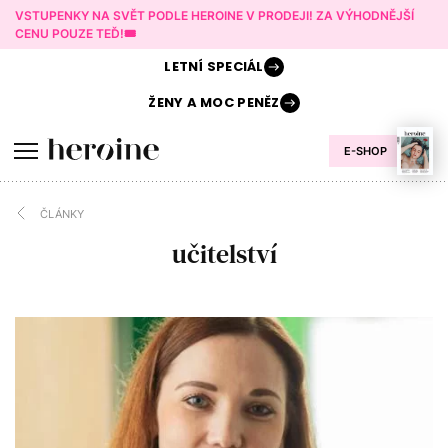
VSTUPENKY NA SVĚT PODLE HEROINE V PRODEJI! ZA VÝHODNĚJŠÍ
CENU POUZE TEĎ!🎟️
LETNÍ
SPECIÁL
ŽENY A
MOC PENĚZ
E-SHOP
ČLÁNKY
učitelství