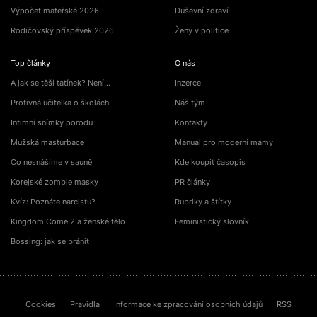
Výpočet mateřské 2026
Duševní zdraví
Rodičovský příspěvek 2026
Ženy v politice
Top články
O nás
A jak se těší tatínek? Není…
Inzerce
Protivná učitelka o školách
Náš tým
Intimní snímky porodu
Kontakty
Mužská masturbace
Manuál pro moderní mámy
Co nesnášíme v sauně
Kde koupit časopis
Korejské zombie masky
PR články
Kvíz: Poznáte narcistu?
Rubriky a štítky
Kingdom Come 2 a ženské tělo
Feministický slovník
Bossing: jak se bránit
Cookies
Pravidla
Informace ke zpracování osobních údajů
RSS