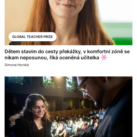
GLOBAL TEACHER PRIZE
Dětem stavím do cesty překážky, v komfortní zóně se
nikam neposunou, říká oceněná učitelka
Simona Horská