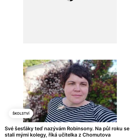
ŠKOLSTVÍ
Své šesťáky teď nazývám Robinsony. Na půl roku se
stali mými kolegy, říká učitelka z Chomutova