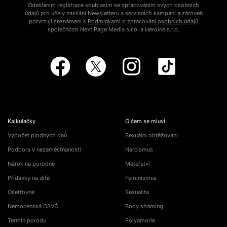
Odesláním registrace souhlasím se zpracováním svých osobních
údajů pro účely zasílání Newsletteru a servisních kampaní a zároveň
potvrzuji seznámení s
Podmínkami o zpracování osobních údajů
společností Next Page Media s.r.o. a Heroine s.r.o.
Kalkulačky
O čem se mluví
Výpočet plodných dnů
Sexuální obtěžování
Podpora v nezaměstnanosti
Narcismus
Nárok na porodné
Mateřství
Přídavky na dítě
Feminismus
Ošetřovné
Sexualita
Nemocenská OSVČ
Body shaming
Termín porodu
Polyamorie