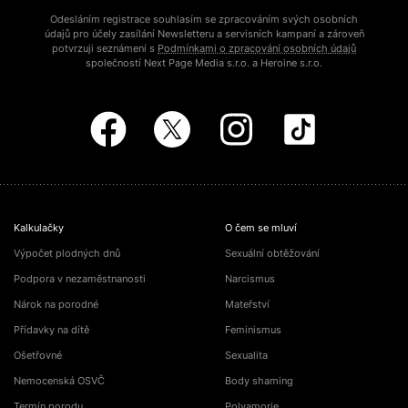
Odesláním registrace souhlasím se zpracováním svých osobních
údajů pro účely zasílání Newsletteru a servisních kampaní a zároveň
potvrzuji seznámení s
Podmínkami o zpracování osobních údajů
společností Next Page Media s.r.o. a Heroine s.r.o.
Kalkulačky
O čem se mluví
Výpočet plodných dnů
Sexuální obtěžování
Podpora v nezaměstnanosti
Narcismus
Nárok na porodné
Mateřství
Přídavky na dítě
Feminismus
Ošetřovné
Sexualita
Nemocenská OSVČ
Body shaming
Termín porodu
Polyamorie