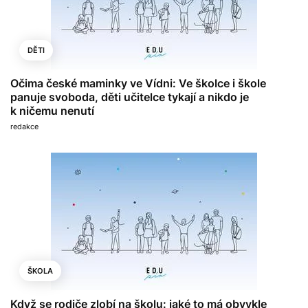
DĚTI
Očima české maminky ve Vídni: Ve školce i škole
panuje svoboda, děti učitelce tykají a nikdo je
k ničemu nenutí
redakce
ŠKOLA
Když se rodiče zlobí na školu: jaké to má obvykle