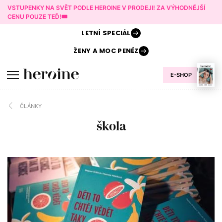
VSTUPENKY NA SVĚT PODLE HEROINE V PRODEJI! ZA VÝHODNĚJŠÍ
CENU POUZE TEĎ!🎟️
LETNÍ
SPECIÁL
ŽENY A
MOC PENĚZ
E-SHOP
ČLÁNKY
škola