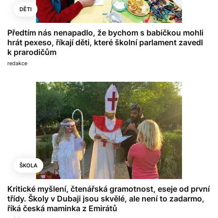
DĚTI
Předtím nás nenapadlo, že bychom s babičkou mohli
hrát pexeso, říkají děti, které školní parlament zavedl
k prarodičům
redakce
ŠKOLA
Kritické myšlení, čtenářská gramotnost, eseje od první
třídy. Školy v Dubaji jsou skvělé, ale není to zadarmo,
říká česká maminka z Emirátů