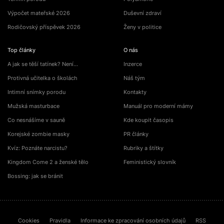
Výpočet mateřské 2026
Duševní zdraví
Rodičovský příspěvek 2026
Ženy v politice
Top články
O nás
A jak se těší tatínek? Není…
Inzerce
Protivná učitelka o školách
Náš tým
Intimní snímky porodu
Kontakty
Mužská masturbace
Manuál pro moderní mámy
Co nesnášíme v sauně
Kde koupit časopis
Korejské zombie masky
PR články
Kvíz: Poznáte narcistu?
Rubriky a štítky
Kingdom Come 2 a ženské tělo
Feministický slovník
Bossing: jak se bránit
Cookies
Pravidla
Informace ke zpracování osobních údajů
RSS