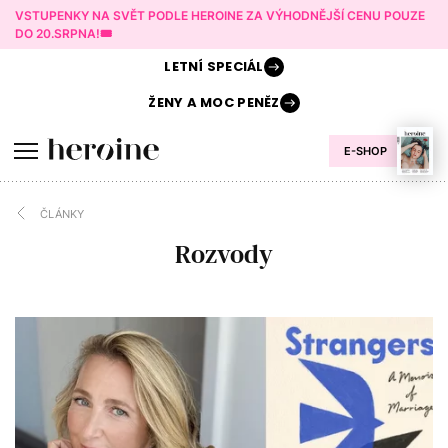
VSTUPENKY NA SVĚT PODLE HEROINE ZA VÝHODNĚJŠÍ CENU POUZE
DO 20.SRPNA!🎟️
LETNÍ
SPECIÁL
ŽENY A
MOC PENĚZ
E-SHOP
ČLÁNKY
Rozvody