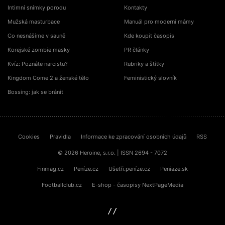
Intimní snímky porodu
Kontakty
Mužská masturbace
Manuál pro moderní mámy
Co nesnášíme v sauně
Kde koupit časopis
Korejské zombie masky
PR články
Kvíz: Poznáte narcistu?
Rubriky a štítky
Kingdom Come 2 a ženské tělo
Feministický slovník
Bossing: jak se bránit
Cookies
Pravidla
Informace ke zpracování osobních údajů
RSS
© 2026 Heroine, s.r.o. | ISSN 2694 - 7072
Finmag.cz
Peníze.cz
Ušetři.peníze.cz
Peniaze.sk
Footballclub.cz
E-shop - časopisy NextPageMedia
sinfin.digital