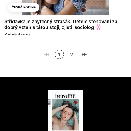
ČESKÁ RODINA
Střídavka je zbytečný strašák. Dětem stěhování za
dobrý vztah s tátou stojí, zjistil sociolog
Markéta Hronová
1
2