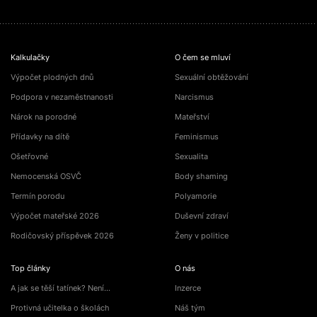
Kalkulačky
O čem se mluví
Výpočet plodných dnů
Sexuální obtěžování
Podpora v nezaměstnanosti
Narcismus
Nárok na porodné
Mateřství
Přídavky na dítě
Feminismus
Ošetřovné
Sexualita
Nemocenská OSVČ
Body shaming
Termín porodu
Polyamorie
Výpočet mateřské 2026
Duševní zdraví
Rodičovský příspěvek 2026
Ženy v politice
Top články
O nás
A jak se těší tatínek? Není…
Inzerce
Protivná učitelka o školách
Náš tým