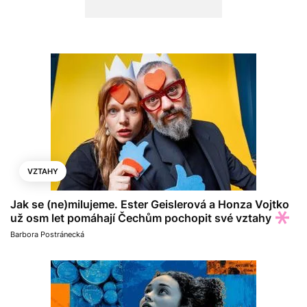
VZTAHY
Jak se (ne)milujeme. Ester Geislerová a Honza Vojtko
už osm let pomáhají Čechům pochopit své vztahy
Barbora Postránecká