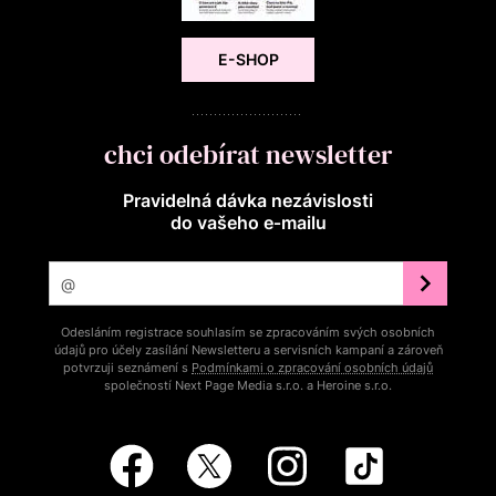
E-SHOP
chci odebírat newsletter
Pravidelná dávka nezávislosti
do vašeho e‑mailu
Odesláním registrace souhlasím se zpracováním svých osobních
údajů pro účely zasílání Newsletteru a servisních kampaní a zároveň
potvrzuji seznámení s
Podmínkami o zpracování osobních údajů
společností Next Page Media s.r.o. a Heroine s.r.o.