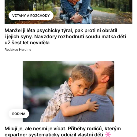
VZTAHY A ROZCHODY
Manžel ji léta psychicky týral, pak proti ni obrátil
i jejich syny. Navzdory rozhodnutí soudu matka děti
už šest let neviděla
Redakce Heroine
RODINA
Milují je, ale nesmí je vídat. Příběhy rodičů, kterým
expartner systematicky odcizil vlastní děti