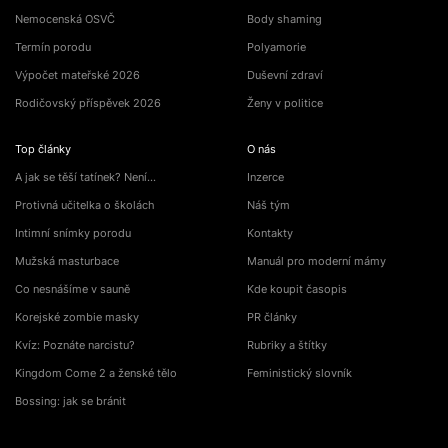
Nemocenská OSVČ
Body shaming
Termín porodu
Polyamorie
Výpočet mateřské 2026
Duševní zdraví
Rodičovský příspěvek 2026
Ženy v politice
Top články
O nás
A jak se těší tatínek? Není…
Inzerce
Protivná učitelka o školách
Náš tým
Intimní snímky porodu
Kontakty
Mužská masturbace
Manuál pro moderní mámy
Co nesnášíme v sauně
Kde koupit časopis
Korejské zombie masky
PR články
Kvíz: Poznáte narcistu?
Rubriky a štítky
Kingdom Come 2 a ženské tělo
Feministický slovník
Bossing: jak se bránit