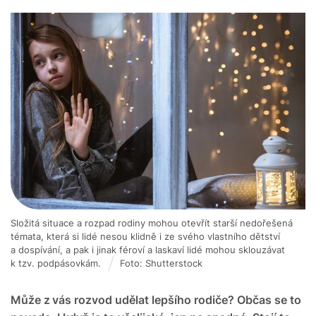
Složitá situace a rozpad rodiny mohou otevřít starší nedořešená
témata, která si lidé nesou klidně i ze svého vlastního dětství
a dospívání, a pak i jinak féroví a laskaví lidé mohou sklouzávat
k tzv. podpásovkám.
Foto: Shutterstock
Může z vás rozvod udělat lepšího rodiče? Občas se to