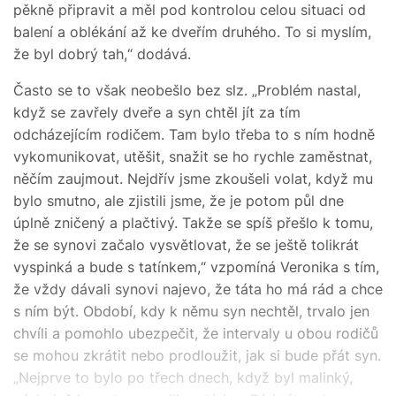
pěkně připravit a měl pod kontrolou celou situaci od
balení a oblékání až ke dveřím druhého. To si myslím,
že byl dobrý tah,“ dodává.
Často se to však neobešlo bez slz. „Problém nastal,
když se zavřely dveře a syn chtěl jít za tím
odcházejícím rodičem. Tam bylo třeba to s ním hodně
vykomunikovat, utěšit, snažit se ho rychle zaměstnat,
něčím zaujmout. Nejdřív jsme zkoušeli volat, když mu
bylo smutno, ale zjistili jsme, že je potom půl dne
úplně zničený a plačtivý. Takže se spíš přešlo k tomu,
že se synovi začalo vysvětlovat, že se ještě tolikrát
vyspinká a bude s tatínkem,“ vzpomíná Veronika s tím,
že vždy dávali synovi najevo, že táta ho má rád a chce
s ním být. Období, kdy k němu syn nechtěl, trvalo jen
chvíli a pomohlo ubezpečit, že intervaly u obou rodičů
se mohou zkrátit nebo prodloužit, jak si bude přát syn.
„Nejprve to bylo po třech dnech, když byl malinký,