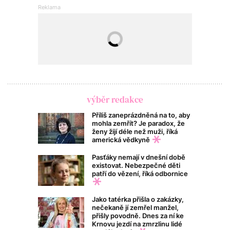
výběr redakce
Příliš zaneprázdněná na to, aby
mohla zemřít? Je paradox, že
ženy žijí déle než muži, říká
americká vědkyně
Pasťáky nemají v dnešní době
existovat. Nebezpečné děti
patří do vězení, říká odbornice
Jako tatérka přišla o zakázky,
nečekaně jí zemřel manžel,
přišly povodně. Dnes za ní ke
Krnovu jezdí na zmrzlinu lidé