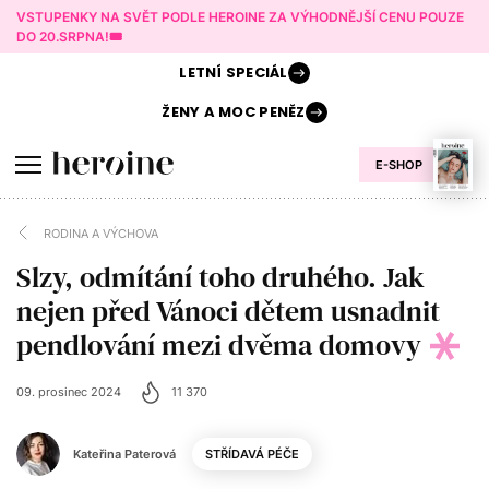
VSTUPENKY NA SVĚT PODLE HEROINE ZA VÝHODNĚJŠÍ CENU POUZE
DO 20.SRPNA!🎟️
LETNÍ
SPECIÁL
ŽENY A
MOC PENĚZ
E-SHOP
RODINA A VÝCHOVA
Slzy, odmítání toho druhého. Jak
nejen před Vánoci dětem usnadnit
pendlování mezi dvěma domovy
09. prosinec 2024
11 370
Kateřina Paterová
STŘÍDAVÁ PÉČE