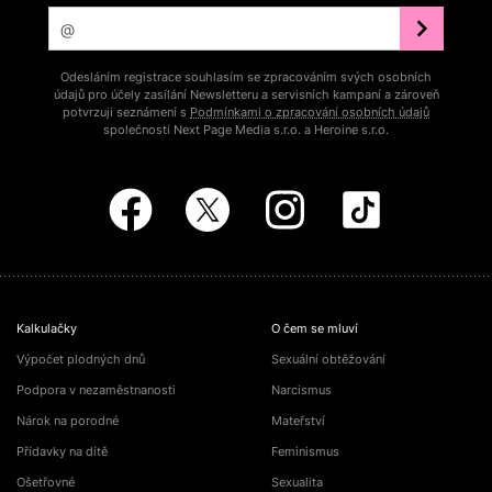
Odesláním registrace souhlasím se zpracováním svých osobních
údajů pro účely zasílání Newsletteru a servisních kampaní a zároveň
potvrzuji seznámení s
Podmínkami o zpracování osobních údajů
společností Next Page Media s.r.o. a Heroine s.r.o.
Kalkulačky
O čem se mluví
Výpočet plodných dnů
Sexuální obtěžování
Podpora v nezaměstnanosti
Narcismus
Nárok na porodné
Mateřství
Přídavky na dítě
Feminismus
Ošetřovné
Sexualita