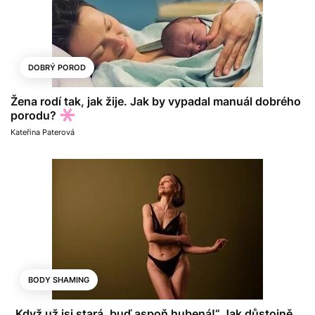
DOBRÝ POROD
Žena rodí tak, jak žije. Jak by vypadal manuál dobrého
porodu?
Kateřina Paterová
BODY SHAMING
„Když už jsi stará, buď aspoň hubená!“ Jak důstojně