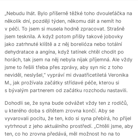
„Nebudu lhát. Bylo příšerně těžké toho dvouleťáčka na
několik dní, později týden, někomu dát a nemít ho
v péči. To jsem si musela hodně zpracovat. Strašně
jsem tesknila. A když potom přišly takové jobovky
jako zatrhnuté klíště a z něj borelióza nebo totální
dehydratace a angína, když tatínek chtěl chodit po
horách, tak jsem na něj nebyla nijak příjemná. Ale vždy
jsme to řešili třeba přes zprávy, aby syn nic z toho
neviděl, neslyšel,“ vypráví mi dvaatřicetiletá Veronika
M., jak prožívala začátky střídavé péče, kterou si
s bývalým partnerem od začátku rozchodu nastavili.
Dohodli se, že syna bude odvážet vždy ten z rodičů,
u kterého doba s dítětem zrovna končí. Aby se
vyvarovali pocitu, že ten, kdo si syna přebírá, ho přijel
vytrhnout z jeho aktuálního prostředí. „Chtěli jsme, aby
ten, co ho zrovna předává, měl možnost ho na to