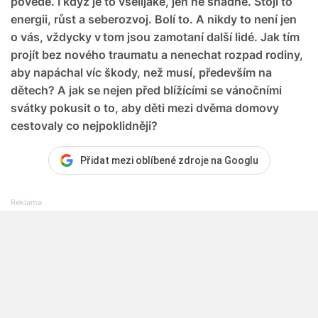
povede. I když je to všelijaké, jen ne snadné. Stojí to
energii, růst a seberozvoj. Bolí to. A nikdy to není jen
o vás, vždycky v tom jsou zamotaní další lidé. Jak tím
projít bez nového traumatu a nenechat rozpad rodiny,
aby napáchal víc škody, než musí, především na
dětech? A jak se nejen před blížícími se vánočními
svátky pokusit o to, aby děti mezi dvěma domovy
cestovaly co nejpoklidněji?
Přidat mezi oblíbené zdroje na Googlu