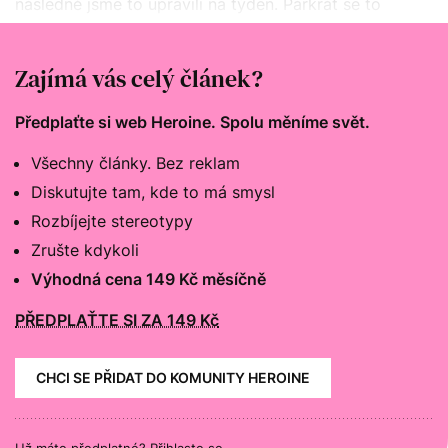
následně jsme to upravili na týden. Párkrát se to
měnilo na čtrnáct dní, ale to syn sám uznal, že je na
něj moc dlouhá doba,“ popisuje Veronika.
Zajímá vás celý článek?
Předplaťte si web Heroine. Spolu měníme svět.
Všechny články. Bez reklam
Diskutujte tam, kde to má smysl
Rozbíjejte stereotypy
Zrušte kdykoli
Výhodná cena 149 Kč měsíčně
PŘEDPLAŤTE SI ZA 149 Kč
CHCI SE PŘIDAT DO KOMUNITY HEROINE
Už máte předplatné?
Přihlaste se