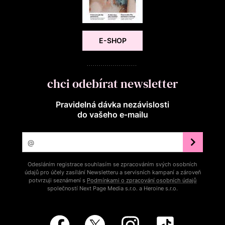
E-SHOP
chci odebírat newsletter
Pravidelná dávka nezávislosti
do vašeho e‑mailu
Odesláním registrace souhlasím se zpracováním svých osobních
údajů pro účely zasílání Newsletteru a servisních kampaní a zároveň
potvrzuji seznámení s
Podmínkami o zpracování osobních údajů
společností Next Page Media s.r.o. a Heroine s.r.o.