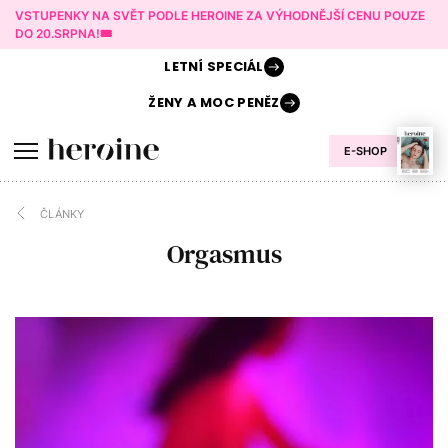
VSTUPENKY NA SVĚT PODLE HEROINE ZA VÝHODNĚJŠÍ CENU POUZE
DO 20.SRPNA!🎟️
LETNÍ
SPECIÁL
ŽENY A
MOC PENĚZ
E-SHOP
ČLÁNKY
Orgasmus