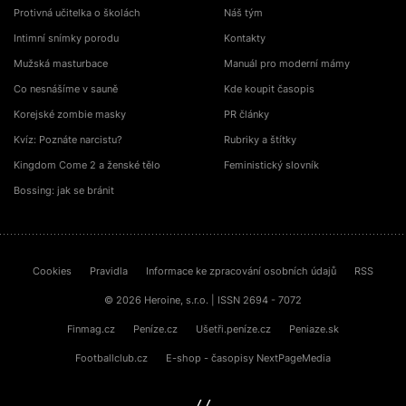
Protivná učitelka o školách
Náš tým
Intimní snímky porodu
Kontakty
Mužská masturbace
Manuál pro moderní mámy
Co nesnášíme v sauně
Kde koupit časopis
Korejské zombie masky
PR články
Kvíz: Poznáte narcistu?
Rubriky a štítky
Kingdom Come 2 a ženské tělo
Feministický slovník
Bossing: jak se bránit
Cookies
Pravidla
Informace ke zpracování osobních údajů
RSS
© 2026 Heroine, s.r.o. | ISSN 2694 - 7072
Finmag.cz
Peníze.cz
Ušetři.peníze.cz
Peniaze.sk
Footballclub.cz
E-shop - časopisy NextPageMedia
sinfin.digital