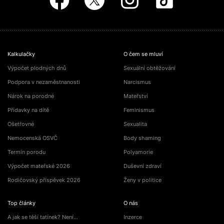
Kalkulačky
O čem se mluví
Výpočet plodných dnů
Sexuální obtěžování
Podpora v nezaměstnanosti
Narcismus
Nárok na porodné
Mateřství
Přídavky na dítě
Feminismus
Ošetřovné
Sexualita
Nemocenská OSVČ
Body shaming
Termín porodu
Polyamorie
Výpočet mateřské 2026
Duševní zdraví
Rodičovský příspěvek 2026
Ženy v politice
Top články
O nás
A jak se těší tatínek? Není…
Inzerce