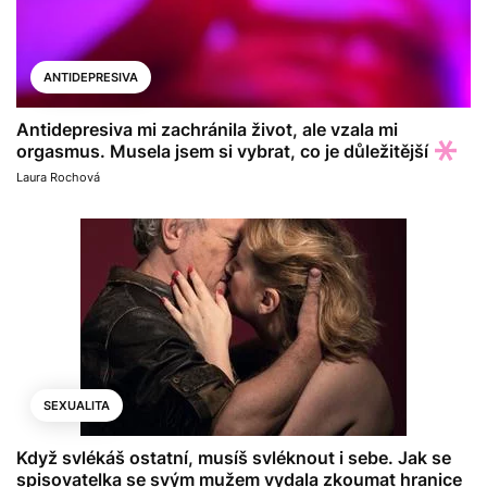
ANTIDEPRESIVA
Antidepresiva mi zachránila život, ale vzala mi
orgasmus. Musela jsem si vybrat, co je důležitější
Laura Rochová
SEXUALITA
Když svlékáš ostatní, musíš svléknout i sebe. Jak se
spisovatelka se svým mužem vydala zkoumat hranice