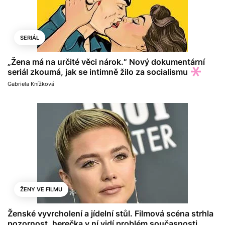
SERIÁL
„Žena má na určité věci nárok.“ Nový dokumentární
seriál zkoumá, jak se intimně žilo za socialismu
Gabriela Knížková
ŽENY VE FILMU
Ženské vyvrcholení a jídelní stůl. Filmová scéna strhla
pozornost, herečka v ní vidí problém současnosti