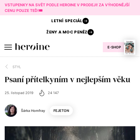
VSTUPENKY NA SVĚT PODLE HEROINE V PRODEJI! ZA VÝHODNĚJŠÍ
CENU POUZE TEĎ!🎟️
LETNÍ
SPECIÁL
ŽENY A
MOC PENĚZ
E-SHOP
STYL
Psaní přítelkyním v nejlepším věku
25. listopad 2019
24 147
Šárka Homfray
FEJETON