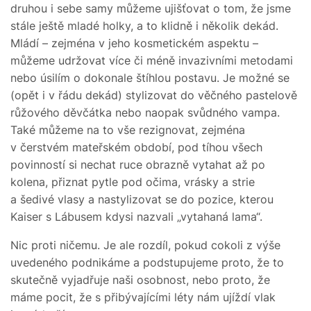
druhou i sebe samy můžeme ujišťovat o tom, že jsme
stále ještě mladé holky, a to klidně i několik dekád.
Mládí – zejména v jeho kosmetickém aspektu –
můžeme udržovat více či méně invazivními metodami
nebo úsilím o dokonale štíhlou postavu. Je možné se
(opět i v řádu dekád) stylizovat do věčného pastelově
růžového děvčátka nebo naopak svůdného vampa.
Také můžeme na to vše rezignovat, zejména
v čerstvém mateřském období, pod tíhou všech
povinností si nechat ruce obrazně vytahat až po
kolena, přiznat pytle pod očima, vrásky a strie
a šedivé vlasy a nastylizovat se do pozice, kterou
Kaiser s Lábusem kdysi nazvali „vytahaná lama“.
Nic proti ničemu. Je ale rozdíl, pokud cokoli z výše
uvedeného podnikáme a podstupujeme proto, že to
skutečně vyjadřuje naši osobnost, nebo proto, že
máme pocit, že s přibývajícími léty nám ujíždí vlak