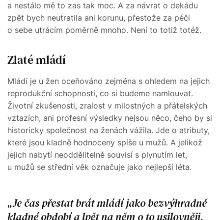
a nestálo mě to zas tak moc. A za návrat o dekádu
zpět bych neutratila ani korunu, přestože za péči
o sebe utrácím poměrně mnoho. Není to totiž totéž.
Zlaté mládí
Mládí je u žen oceňováno zejména s ohledem na jejich
reprodukční schopnosti, co si budeme namlouvat.
Životní zkušenosti, zralost v milostných a přátelských
vztazích, ani profesní výsledky nejsou něco, čeho by si
historicky společnost na ženách vážila. Jde o atributy,
které jsou kladně hodnoceny spíše u mužů. A jelikož
jejich nabytí neoddělitelně souvisí s plynutím let,
u mužů se střední věk označuje jako nejlepší léta.
Je čas přestat brát mládí jako bezvýhradně
kladné období a lpět na něm o to usilovněji,