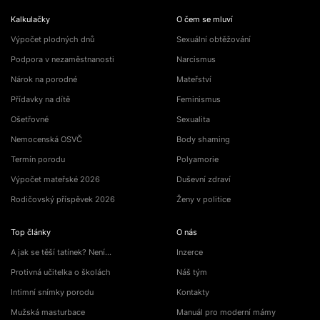
Kalkulačky
O čem se mluví
Výpočet plodných dnů
Sexuální obtěžování
Podpora v nezaměstnanosti
Narcismus
Nárok na porodné
Mateřství
Přídavky na dítě
Feminismus
Ošetřovné
Sexualita
Nemocenská OSVČ
Body shaming
Termín porodu
Polyamorie
Výpočet mateřské 2026
Duševní zdraví
Rodičovský příspěvek 2026
Ženy v politice
Top články
O nás
A jak se těší tatínek? Není…
Inzerce
Protivná učitelka o školách
Náš tým
Intimní snímky porodu
Kontakty
Mužská masturbace
Manuál pro moderní mámy