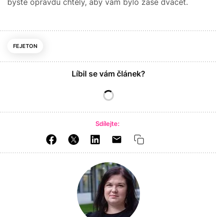
byste opravdu chtěly, aby vám bylo zase dvacet.
FEJETON
Líbil se vám článek?
Sdílejte: