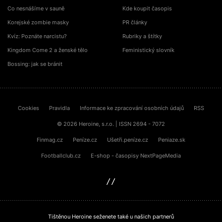
Co nesnášíme v sauně
Kde koupit časopis
Korejské zombie masky
PR články
Kvíz: Poznáte narcistu?
Rubriky a štítky
Kingdom Come 2 a ženské tělo
Feministický slovník
Bossing: jak se bránit
Cookies
Pravidla
Informace ke zpracování osobních údajů
RSS
© 2026 Heroine, s.r.o. | ISSN 2694 - 7072
Finmag.cz
Peníze.cz
Ušetři.peníze.cz
Peniaze.sk
Footballclub.cz
E-shop - časopisy NextPageMedia
sinfin.digital
Tištěnou Heroine seženete také u našich partnerů