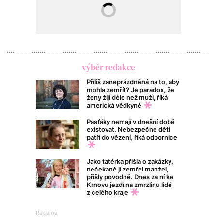
výběr redakce
Příliš zaneprázdněná na to, aby
mohla zemřít? Je paradox, že
ženy žijí déle než muži, říká
americká vědkyně
Pasťáky nemají v dnešní době
existovat. Nebezpečné děti
patří do vězení, říká odbornice
Jako tatérka přišla o zakázky,
nečekaně jí zemřel manžel,
přišly povodně. Dnes za ní ke
Krnovu jezdí na zmrzlinu lidé
z celého kraje