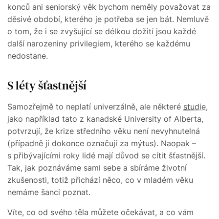
konců ani seniorský věk bychom neměly považovat za
děsivé období, kterého je potřeba se jen bát. Nemluvě
o tom, že i se zvyšující se délkou dožití jsou každé
další narozeniny privilegiem, kterého se každému
nedostane.
S léty šťastnější
Samozřejmě to neplatí univerzálně, ale některé
studie
,
jako například tato z kanadské University of Alberta,
potvrzují, že krize středního věku není nevyhnutelná
(případně ji dokonce označují za mýtus). Naopak –
s přibývajícími roky lidé mají důvod se cítit šťastnější.
Tak, jak poznáváme sami sebe a sbíráme životní
zkušenosti, totiž přichází něco, co v mladém věku
nemáme šanci poznat.
Víte, co od svého těla můžete očekávat, a co vám