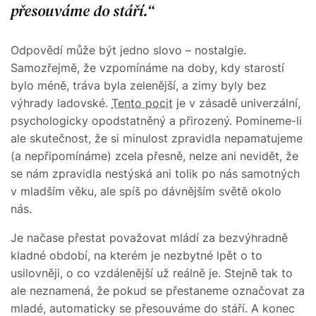
přesouváme do stáří.
Odpovědí může být jedno slovo – nostalgie.
Samozřejmě, že vzpomínáme na doby, kdy starostí
bylo méně, tráva byla zelenější, a zimy byly bez
výhrady ladovské.
Tento pocit
je v zásadě univerzální,
psychologicky opodstatněný a přirozený. Pomineme-li
ale skutečnost, že si minulost zpravidla nepamatujeme
(a nepřipomínáme) zcela přesně, nelze ani nevidět, že
se nám zpravidla nestýská ani tolik po nás samotných
v mladším věku, ale spíš po dávnějším světě okolo
nás.
Je načase přestat považovat mládí za bezvýhradně
kladné období, na kterém je nezbytné lpět o to
usilovněji, o co vzdálenější už reálně je. Stejně tak to
ale neznamená, že pokud se přestaneme označovat za
mladé, automaticky se přesouváme do stáří. A konec