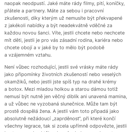
naopak neodpustí. Jaké máte rády filmy, pití, koníčky,
přátele a partnery. Máte za sebou i pracovní
zkušenosti, díky kterým už nemusíte být překvapené
z jakékoli nabídky a být neadekvátně vděčné za
každou novou šanci. Víte, jestli chcete nebo nechcete
mít děti, jestli je pro vás zásadní rodina, kariéra nebo
chcete obojí a v jaké by to mělo být podobě
a vzájemném vztahu.
Není vůbec rozhodující, jestli své vrásky máte rády
jako připomínky životních zkušeností nebo veselých
okamžiků, nebo jestli jste spíš typ na drahé krémy
a botox. Mezi mladou holkou a starou dámou totiž
nemusí být nutně jen věčný diblík ani unavená mamina,
a už vůbec ne vyzobaná slunečnice. Může tam být
prostě dospělá žena. A jestli vám toto připadá jako
absolutně nežádoucí „zaprděnost“, při které končí
všechny legrace, tak si zcela upřímně odpovězte, jestli