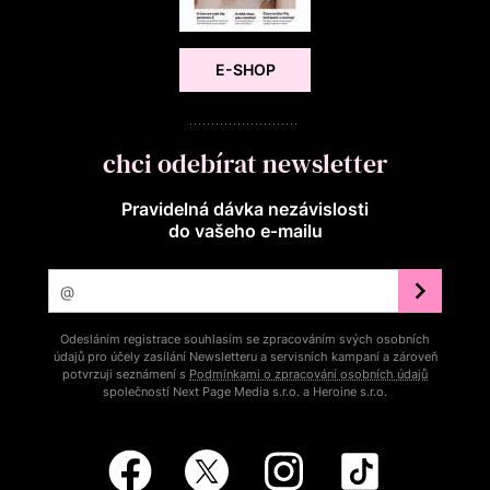
E-SHOP
chci odebírat newsletter
Pravidelná dávka nezávislosti
do vašeho e‑mailu
Odesláním registrace souhlasím se zpracováním svých osobních
údajů pro účely zasílání Newsletteru a servisních kampaní a zároveň
potvrzuji seznámení s
Podmínkami o zpracování osobních údajů
společností Next Page Media s.r.o. a Heroine s.r.o.