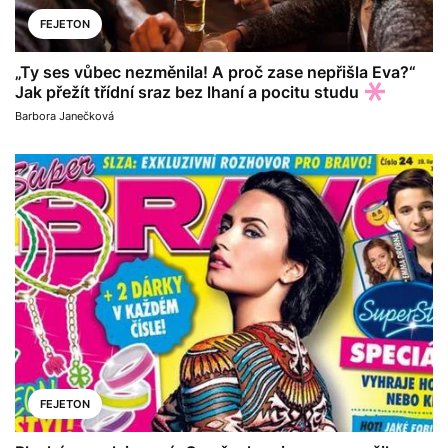
FEJETON
„Ty ses vůbec nezměnila! A proč zase nepřišla Eva?“
Jak přežít třídní sraz bez lhaní a pocitu studu
Barbora Janečková
FEJETON