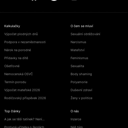
Kalkulačky
O čem se mluví
Výpočet plodných dnů
Sexuální obtěžování
Podpora v nezaměstnanosti
Narcismus
Nárok na porodné
Mateřství
Přídavky na dítě
Feminismus
Ošetřovné
Sexualita
Nemocenská OSVČ
Body shaming
Termín porodu
Polyamorie
Výpočet mateřské 2026
Duševní zdraví
Rodičovský příspěvek 2026
Ženy v politice
Top články
O nás
A jak se těší tatínek? Není…
Inzerce
Protivná učitelka o školách
Náš tým