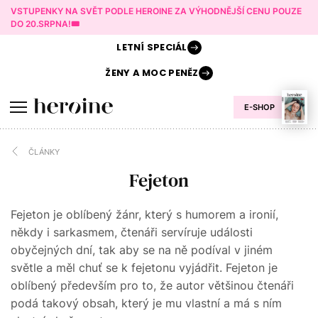
VSTUPENKY NA SVĚT PODLE HEROINE ZA VÝHODNĚJŠÍ CENU POUZE
DO 20.SRPNA!🎟️
LETNÍ
SPECIÁL
ŽENY A
MOC PENĚZ
E-SHOP
ČLÁNKY
Fejeton
Fejeton je oblíbený žánr, který s humorem a ironií,
někdy i sarkasmem, čtenáři servíruje události
obyčejných dní, tak aby se na ně podíval v jiném
světle a měl chuť se k fejetonu vyjádřit. Fejeton je
oblíbený především pro to, že autor většinou čtenáři
podá takový obsah, který je mu vlastní a má s ním