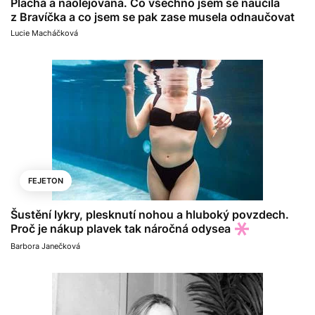
Plachá a naolejovaná. Co všechno jsem se naučila
z Bravíčka a co jsem se pak zase musela odnaučovat
Lucie Macháčková
FEJETON
Šustění lykry, plesknutí nohou a hluboký povzdech.
Proč je nákup plavek tak náročná odysea
Barbora Janečková