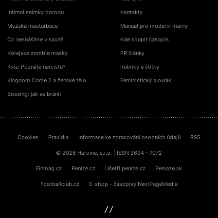
Intimní snímky porodu
Kontakty
Mužská masturbace
Manuál pro moderní mámy
Co nesnášíme v sauně
Kde koupit časopis
Korejské zombie masky
PR články
Kvíz: Poznáte narcistu?
Rubriky a štítky
Kingdom Come 2 a ženské tělo
Feministický slovník
Bossing: jak se bránit
Cookies
Pravidla
Informace ke zpracování osobních údajů
RSS
© 2026 Heroine, s.r.o. | ISSN 2694 - 7072
Finmag.cz
Peníze.cz
Ušetři.peníze.cz
Peniaze.sk
Footballclub.cz
E-shop - časopisy NextPageMedia
sinfin.digital