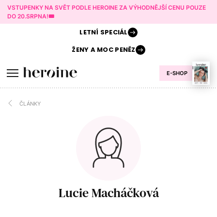
VSTUPENKY NA SVĚT PODLE HEROINE ZA VÝHODNĚJŠÍ CENU POUZE
DO 20.SRPNA!🎟️
LETNÍ
SPECIÁL
ŽENY A
MOC PENĚZ
E-SHOP
ČLÁNKY
Lucie Macháčková