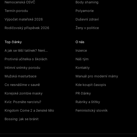
Nemocenská OSVČ
Body shaming
Termín porodu
Polyamorie
Výpočet mateřské 2026
Duševní zdraví
Rodičovský příspěvek 2026
Ženy v politice
Top články
O nás
A jak se těší tatínek? Není…
Inzerce
Protivná učitelka o školách
Náš tým
Intimní snímky porodu
Kontakty
Mužská masturbace
Manuál pro moderní mámy
Co nesnášíme v sauně
Kde koupit časopis
Korejské zombie masky
PR články
Kvíz: Poznáte narcistu?
Rubriky a štítky
Kingdom Come 2 a ženské tělo
Feministický slovník
Bossing: jak se bránit