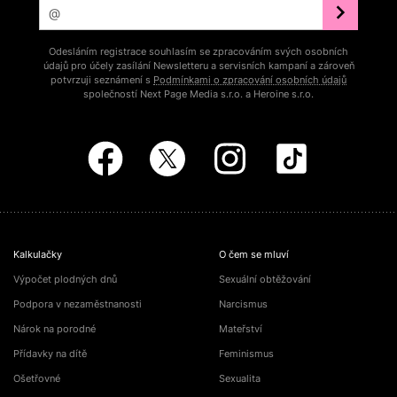
Odesláním registrace souhlasím se zpracováním svých osobních
údajů pro účely zasílání Newsletteru a servisních kampaní a zároveň
potvrzuji seznámení s
Podmínkami o zpracování osobních údajů
společností Next Page Media s.r.o. a Heroine s.r.o.
Kalkulačky
O čem se mluví
Výpočet plodných dnů
Sexuální obtěžování
Podpora v nezaměstnanosti
Narcismus
Nárok na porodné
Mateřství
Přídavky na dítě
Feminismus
Ošetřovné
Sexualita