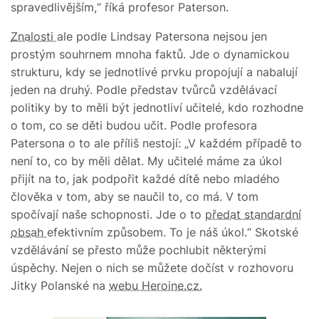
spravedlivějším,“ říká profesor Paterson.
Znalosti
ale podle Lindsay Patersona nejsou jen
prostým souhrnem mnoha faktů. Jde o dynamickou
strukturu, kdy se jednotlivé prvku propojují a nabalují
jeden na druhý. Podle představ tvůrců vzdělávací
politiky by to měli být jednotliví učitelé, kdo rozhodne
o tom, co se děti budou učit. Podle profesora
Patersona o to ale příliš nestojí: „V každém případě to
není to, co by měli dělat. My učitelé máme za úkol
přijít na to, jak podpořit každé dítě nebo mladého
člověka v tom, aby se naučil to, co má. V tom
spočívají naše schopnosti. Jde o to
předat standardní
obsah
efektivním způsobem. To je náš úkol.“ Skotské
vzdělávání se přesto může pochlubit některými
úspěchy. Nejen o nich se můžete dočíst v rozhovoru
Jitky Polanské na
webu Heroine.cz.