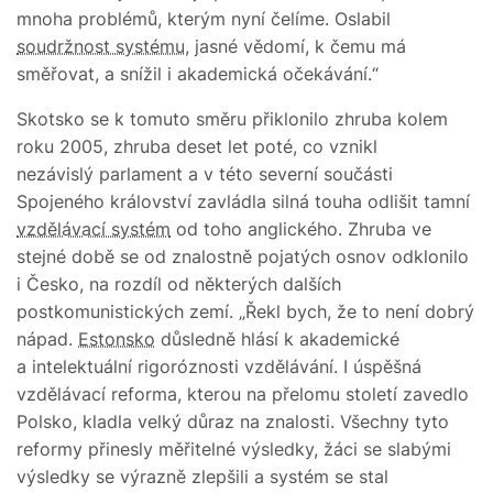
mnoha problémů, kterým nyní čelíme. Oslabil
soudržnost systému
, jasné vědomí, k čemu má
směřovat, a snížil i akademická očekávání.“
Skotsko se k tomuto směru přiklonilo zhruba kolem
roku 2005, zhruba deset let poté, co vznikl
nezávislý parlament a v této severní součásti
Spojeného království zavládla silná touha odlišit tamní
vzdělávací systém
od toho anglického. Zhruba ve
stejné době se od znalostně pojatých osnov odklonilo
i Česko, na rozdíl od některých dalších
postkomunistických zemí. „Řekl bych, že to není dobrý
nápad.
Estonsko
důsledně hlásí k akademické
a intelektuální rigoróznosti vzdělávání. I úspěšná
vzdělávací reforma, kterou na přelomu století zavedlo
Polsko, kladla velký důraz na znalosti. Všechny tyto
reformy přinesly měřitelné výsledky, žáci se slabými
výsledky se výrazně zlepšili a systém se stal