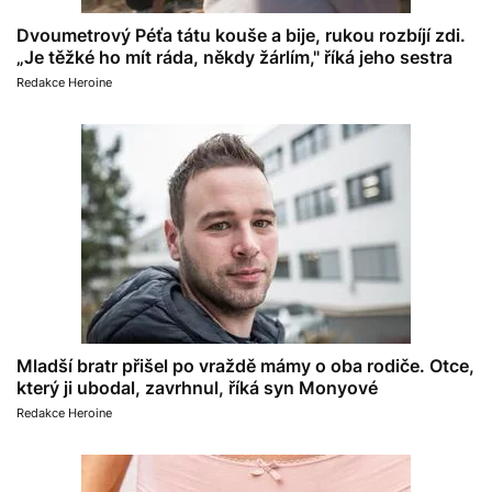
Dvoumetrový Péťa tátu kouše a bije, rukou rozbíjí zdi.
„Je těžké ho mít ráda, někdy žárlím," říká jeho sestra
Redakce Heroine
Mladší bratr přišel po vraždě mámy o oba rodiče. Otce,
který ji ubodal, zavrhnul, říká syn Monyové
Redakce Heroine