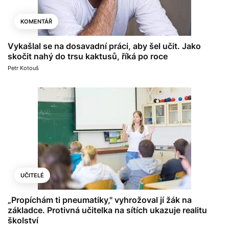
KOMENTÁŘ
Vykašlal se na dosavadní práci, aby šel učit. Jako
skočit nahý do trsu kaktusů, říká po roce
Petr Kotouš
UČITELÉ
„Propíchám ti pneumatiky," vyhrožoval jí žák na
základce. Protivná učitelka na sítích ukazuje realitu
školství