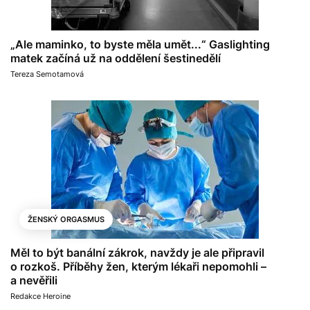
„Ale maminko, to byste měla umět...“ Gaslighting
matek začíná už na oddělení šestinedělí
Tereza Semotamová
ŽENSKÝ ORGASMUS
Měl to být banální zákrok, navždy je ale připravil
o rozkoš. Příběhy žen, kterým lékaři nepomohli –
a nevěřili
Redakce Heroine