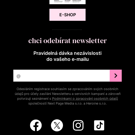
E-SHOP
chci odebírat newsletter
Pravidelná dávka nezávislosti
do vašeho e‑mailu
Odesláním registrace souhlasím se zpracováním svých osobních
údajů pro účely zasílání Newsletteru a servisních kampaní a zároveň
potvrzuji seznámení s
Podmínkami o zpracování osobních údajů
společností Next Page Media s.r.o. a Heroine s.r.o.