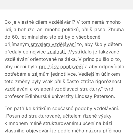
Co je vlastně cílem vzdělávání? V tom nemá mnoho
lidí, a bohužel ani mnoho politiků, příliš jasno. Zhruba
do 60. let minulého století bylo všeobecně
přijímaným
smyslem vzdělávání
to, aby školy dětem
předaly co nejvíce
znalostí.
„Vystřídalo je takzvané
vzdělávání orientované na žáka. V principu šlo o to,
aby učení bylo
pro žáky poutavější
a aby odpovídalo
potřebám a zájmům jednotlivce. Vedlejším účinkem
této změny byly však příliš často ztráta rigoróznosti
vzdělávání a oslabení vzdělávací struktury,“ tvrdí
profesor Edinburské univerzity Lindsay Paterson.
Ten patří ke kritikům současné podoby vzdělávání.
„Posun od strukturované, učitelem řízené výuky
k mnohem méně strukturovanému učení na bázi
vlastního objevování je podle mého názoru příčinou