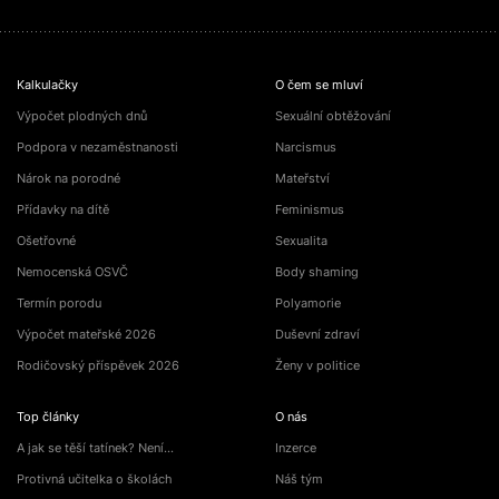
Kalkulačky
O čem se mluví
Výpočet plodných dnů
Sexuální obtěžování
Podpora v nezaměstnanosti
Narcismus
Nárok na porodné
Mateřství
Přídavky na dítě
Feminismus
Ošetřovné
Sexualita
Nemocenská OSVČ
Body shaming
Termín porodu
Polyamorie
Výpočet mateřské 2026
Duševní zdraví
Rodičovský příspěvek 2026
Ženy v politice
Top články
O nás
A jak se těší tatínek? Není…
Inzerce
Protivná učitelka o školách
Náš tým