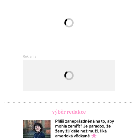
výběr redakce
Příliš zaneprázdněná na to, aby
mohla zemřít? Je paradox, že
ženy žijí déle než muži, říká
americká vědkyně