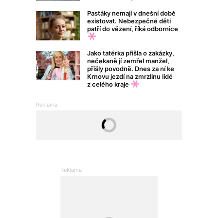
Pasťáky nemají v dnešní době
existovat. Nebezpečné děti
patří do vězení, říká odbornice
Jako tatérka přišla o zakázky,
nečekaně jí zemřel manžel,
přišly povodně. Dnes za ní ke
Krnovu jezdí na zmrzlinu lidé
z celého kraje