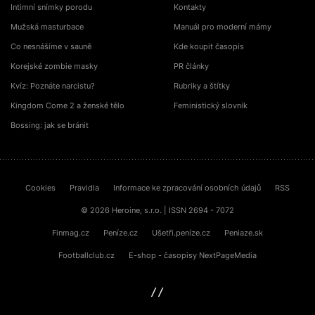
Intimní snímky porodu
Kontakty
Mužská masturbace
Manuál pro moderní mámy
Co nesnášíme v sauně
Kde koupit časopis
Korejské zombie masky
PR články
Kvíz: Poznáte narcistu?
Rubriky a štítky
Kingdom Come 2 a ženské tělo
Feministický slovník
Bossing: jak se bránit
Cookies
Pravidla
Informace ke zpracování osobních údajů
RSS
© 2026 Heroine, s.r.o. | ISSN 2694 - 7072
Finmag.cz
Peníze.cz
Ušetři.peníze.cz
Peniaze.sk
Footballclub.cz
E-shop - časopisy NextPageMedia
sinfin.digital