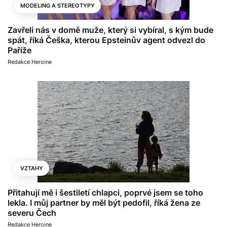
MODELING A STEREOTYPY
Zavřeli nás v domě muže, který si vybíral, s kým bude
spát, říká Češka, kterou Epsteinův agent odvezl do
Paříže
Redakce Heroine
VZTAHY
Přitahují mě i šestiletí chlapci, poprvé jsem se toho
lekla. I můj partner by měl být pedofil, říká žena ze
severu Čech
Redakce Heroine