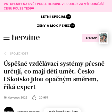
VSTUPENKY NA SVĚT PODLE HEROINE V PRODEJI! ZA VÝHODNĚJŠÍ
CENU POUZE TEĎ!🎟️
LETNÍ
SPECIÁL
ŽENY A
MOC PENĚZ
E-SHOP
SPOLEČNOST
Úspěšné vzdělávací systémy přesně
určují, co mají děti umět. Česko
i Skotsko jdou opačným směrem,
říká expert
16. červenec 2025
20 951
Redakce Heroine
VZDĚLÁVACÍ SYSTÉMY