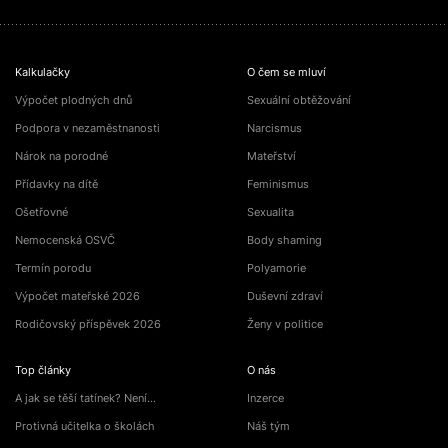
Kalkulačky
O čem se mluví
Výpočet plodných dnů
Sexuální obtěžování
Podpora v nezaměstnanosti
Narcismus
Nárok na porodné
Mateřství
Přídavky na dítě
Feminismus
Ošetřovné
Sexualita
Nemocenská OSVČ
Body shaming
Termín porodu
Polyamorie
Výpočet mateřské 2026
Duševní zdraví
Rodičovský příspěvek 2026
Ženy v politice
Top články
O nás
A jak se těší tatínek? Není…
Inzerce
Protivná učitelka o školách
Náš tým