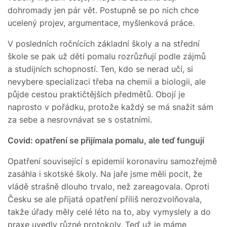
dohromady jen pár vět. Postupně se po nich chce
ucelený projev, argumentace, myšlenková práce.
V posledních ročnících základní školy a na střední
škole se pak už děti pomalu rozrůzňují podle zájmů
a studijních schopností. Ten, kdo se nerad učí, si
nevybere specializaci třeba na chemii a biologii, ale
půjde cestou praktičtějších předmětů. Obojí je
naprosto v pořádku, protože každý se má snažit sám
za sebe a nesrovnávat se s ostatními.
Covid: opatření se přijímala pomalu, ale teď fungují
Opatření související s epidemií koronaviru samozřejmě
zasáhla i skotské školy. Na jaře jsme měli pocit, že
vládě strašně dlouho trvalo, než zareagovala. Oproti
Česku se ale přijatá opatření příliš nerozvolňovala,
takže úřady měly celé léto na to, aby vymyslely a do
praxe uvedly různé protokoly. Teď už je máme