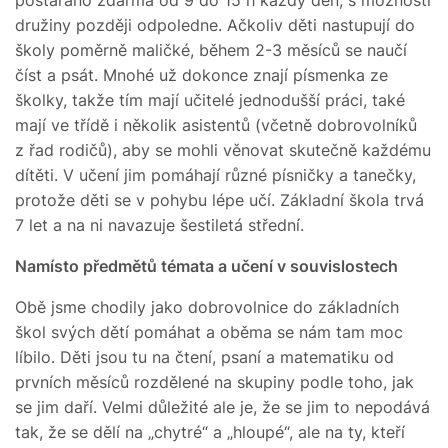
družiny později odpoledne. Ačkoliv děti nastupují do
školy poměrně maličké, během 2-3 měsíců se naučí
číst a psát. Mnohé už dokonce znají písmenka ze
školky, takže tím mají učitelé jednodušší práci, také
mají ve třídě i několik asistentů (včetně dobrovolníků
z řad rodičů), aby se mohli věnovat skutečně každému
dítěti. V učení jim pomáhají různé písničky a tanečky,
protože děti se v pohybu lépe učí. Základní škola trvá
7 let a na ni navazuje šestiletá střední.
Namísto předmětů témata a učení v souvislostech
Obě jsme chodily jako dobrovolnice do základních
škol svých dětí pomáhat a oběma se nám tam moc
líbilo. Děti jsou tu na čtení, psaní a matematiku od
prvních měsíců rozdělené na skupiny podle toho, jak
se jim daří. Velmi důležité ale je, že se jim to nepodává
tak, že se dělí na „chytré“ a „hloupé“, ale na ty, kteří