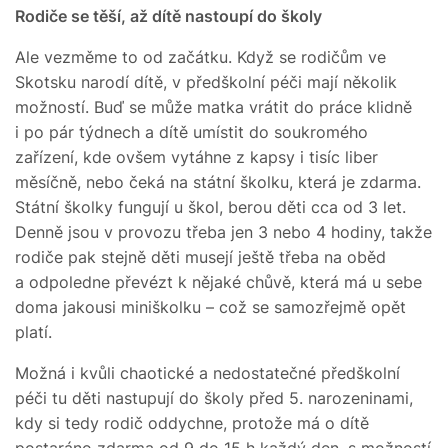
Rodiče se těší, až dítě nastoupí do školy
Ale vezměme to od začátku. Když se rodičům ve
Skotsku narodí dítě, v předškolní péči mají několik
možností. Buď se může matka vrátit do práce klidně
i po pár týdnech a dítě umístit do soukromého
zařízení, kde ovšem vytáhne z kapsy i tisíc liber
měsíčně, nebo čeká na státní školku, která je zdarma.
Státní školky fungují u škol, berou děti cca od 3 let.
Denně jsou v provozu třeba jen 3 nebo 4 hodiny, takže
rodiče pak stejně děti musejí ještě třeba na oběd
a odpoledne převézt k nějaké chůvě, která má u sebe
doma jakousi miniškolku – což se samozřejmě opět
platí.
Možná i kvůli chaotické a nedostatečné předškolní
péči tu děti nastupují do školy před 5. narozeninami,
kdy si tedy rodič oddychne, protože má o dítě
postaráno zdarma od 9 do 15 h každý den, s možností