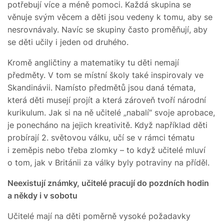
potřebují více a méně pomoci. Každá skupina se
věnuje svým věcem a děti jsou vedeny k tomu, aby se
nesrovnávaly. Navíc se skupiny často proměňují, aby
se děti učily i jeden od druhého.
Kromě angličtiny a matematiky tu děti nemají
předměty. V tom se místní školy také inspirovaly ve
Skandinávii. Namísto předmětů jsou daná témata,
která děti musejí projít a která zároveň tvoří národní
kurikulum. Jak si na ně učitelé „nabalí“ svoje aprobace,
je ponecháno na jejich kreativitě. Když například děti
probírají 2. světovou válku, učí se v rámci tématu
i zeměpis nebo třeba zlomky – to když učitelé mluví
o tom, jak v Británii za války byly potraviny na příděl.
Neexistují známky, učitelé pracují do pozdních hodin
a někdy i v sobotu
Učitelé mají na děti poměrně vysoké požadavky