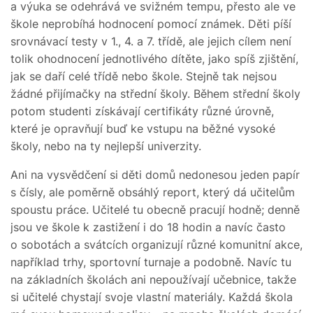
a výuka se odehrává ve svižném tempu, přesto ale ve
škole neprobíhá hodnocení pomocí známek. Děti píší
srovnávací testy v 1., 4. a 7. třídě, ale jejich cílem není
tolik ohodnocení jednotlivého dítěte, jako spíš zjištění,
jak se daří celé třídě nebo škole. Stejně tak nejsou
žádné přijímačky na střední školy. Během střední školy
potom studenti získávají certifikáty různé úrovně,
které je opravňují buď ke vstupu na běžné vysoké
školy, nebo na ty nejlepší univerzity.
Ani na vysvědčení si děti domů nedonesou jeden papír
s čísly, ale poměrně obsáhlý report, který dá učitelům
spoustu práce. Učitelé tu obecně pracují hodně; denně
jsou ve škole k zastižení i do 18 hodin a navíc často
o sobotách a svátcích organizují různé komunitní akce,
například trhy, sportovní turnaje a podobně. Navíc tu
na základních školách ani nepoužívají učebnice, takže
si učitelé chystají svoje vlastní materiály. Každá škola