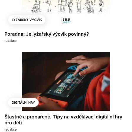
LYŽAŘSKÝ VÝCVIK
Poradna: Je lyžařský výcvik povinný?
redakce
DIGITÁLNÍ HRY
Šťastné a propařené. Tipy na vzdělávací digitální hry
pro děti
redakce