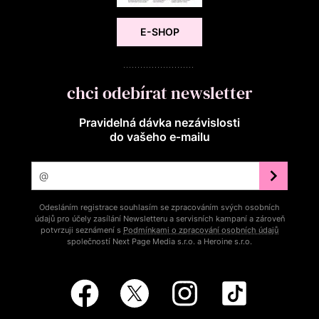
E-SHOP
chci odebírat newsletter
Pravidelná dávka nezávislosti
do vašeho e‑mailu
Odesláním registrace souhlasím se zpracováním svých osobních
údajů pro účely zasílání Newsletteru a servisních kampaní a zároveň
potvrzuji seznámení s
Podmínkami o zpracování osobních údajů
společností Next Page Media s.r.o. a Heroine s.r.o.