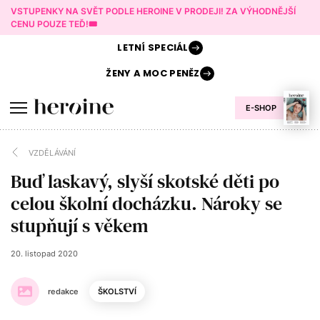
VSTUPENKY NA SVĚT PODLE HEROINE V PRODEJI! ZA VÝHODNĚJŠÍ
CENU POUZE TEĎ!🎟️
LETNÍ
SPECIÁL
ŽENY A
MOC PENĚZ
E-SHOP
VZDĚLÁVÁNÍ
Buď laskavý, slyší skotské děti po
celou školní docházku. Nároky se
stupňují s věkem
20. listopad 2020
redakce
ŠKOLSTVÍ