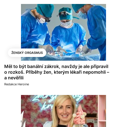
ŽENSKÝ ORGASMUS
Měl to být banální zákrok, navždy je ale připravil
o rozkoš. Příběhy žen, kterým lékaři nepomohli –
a nevěřili
Redakce Heroine