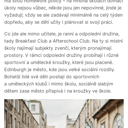
má svou homework policy – na mnoha školách domácí
úkoly nejsou vůbec, někde jsou jen nepovinné, jinde je
vyžadují; vždy se ale zadávají minimálně na celý týden
dopředu, aby se děti učily i plánovat si svoji práci.
Co jde ale mimo učitele, je ranní a odpolední družina,
tady Breakfast Club a Afterschool Club. Na ty si místní
školy najímají subjekty zvenčí, kterým pronajímají
prostory. V rámci odpolední družiny probíhají i různé
sportovní a umělecké kroužky, které jsou placené.
Edinburgh je město, kde jsou velké sociální rozdíly.
Bohatší lidé své děti posílají do sportovních
a uměleckých klubů i mimo školu, sociálně slabým
dětem zase město přispívá i na kroužky ve škole.