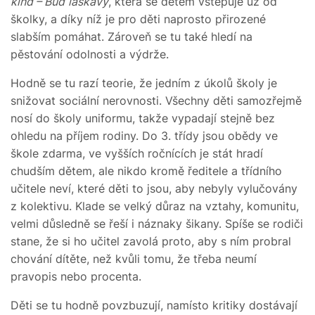
kind – Buď laskavý
, která se dětem vštěpuje už od
školky, a díky níž je pro děti naprosto přirozené
slabším pomáhat. Zároveň se tu také hledí na
pěstování odolnosti a výdrže.
Hodně se tu razí teorie, že jedním z úkolů školy je
snižovat sociální nerovnosti. Všechny děti samozřejmě
nosí do školy uniformu, takže vypadají stejně bez
ohledu na příjem rodiny. Do 3. třídy jsou obědy ve
škole zdarma, ve vyšších ročnících je stát hradí
chudším dětem, ale nikdo kromě ředitele a třídního
učitele neví, které děti to jsou, aby nebyly vylučovány
z kolektivu. Klade se velký důraz na vztahy, komunitu,
velmi důsledně se řeší i náznaky šikany. Spíše se rodiči
stane, že si ho učitel zavolá proto, aby s ním probral
chování dítěte, než kvůli tomu, že třeba neumí
pravopis nebo procenta.
Děti se tu hodně povzbuzují, namísto kritiky dostávají