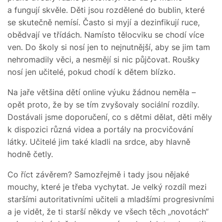
a fungují skvěle. Děti jsou rozdělené do bublin, které
se skutečně nemísí. Často si myjí a dezinfikují ruce,
obědvají ve třídách. Namísto tělocviku se chodí více
ven. Do školy si nosí jen to nejnutnější, aby se jim tam
nehromadily věci, a nesmějí si nic půjčovat. Roušky
nosí jen učitelé, pokud chodí k dětem blízko.
Na jaře většina dětí online výuku žádnou neměla –
opět proto, že by se tím zvyšovaly sociální rozdíly.
Dostávali jsme doporučení, co s dětmi dělat, děti měly
k dispozici různá videa a portály na procvičování
látky. Učitelé jim také kladli na srdce, aby hlavně
hodně četly.
Co říct závěrem? Samozřejmě i tady jsou nějaké
mouchy, které je třeba vychytat. Je velký rozdíl mezi
staršími autoritativními učiteli a mladšími progresivními
a je vidět, že ti starší někdy ve všech těch „novotách“