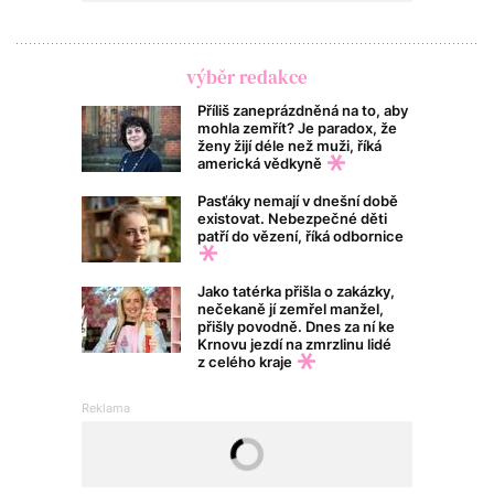
výběr redakce
Příliš zaneprázdněná na to, aby
mohla zemřít? Je paradox, že
ženy žijí déle než muži, říká
americká vědkyně
Pasťáky nemají v dnešní době
existovat. Nebezpečné děti
patří do vězení, říká odbornice
Jako tatérka přišla o zakázky,
nečekaně jí zemřel manžel,
přišly povodně. Dnes za ní ke
Krnovu jezdí na zmrzlinu lidé
z celého kraje