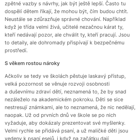
zpětné vazby s návrhy, jak být ještě lepší. Často tu
dospělí dětem říkají, že mohou být, čím budou chtít.
Neustále se zdůrazňuje správné chování. Například
když je třída velmi živá, učitelé nezačnou kárat ty,
kteří nedávají pozor, ale chválit ty, kteří pracují. Jsou
to detaily, ale dohromady přispívají k bezpečnému
prostředí.
S věkem rostou nároky
Ačkoliv se tedy ve školách pěstuje laskavý přístup,
velká pozornost se věnuje rozvoji osobnosti
a duševnímu zdraví dětí, neznamená to, že by snad
nezáleželo na akademickém pokroku. Děti se sice
nestresují známkami, ale to neznamená, že nic nedělají,
naopak. Už od prvních dnů ve škole se po nich
vyžaduje, aby dokázaly prezentovat své myšlenky.
Velmi rychle se přidává psaní, a už maličké děti jsou
vedeny k psaní esejů, i když na začátku dají