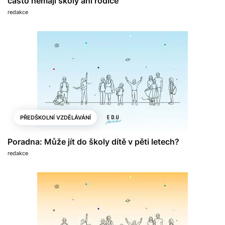
často nemají školy ani rodiče
redakce
PŘEDŠKOLNÍ VZDĚLÁVÁNÍ
Poradna: Může jít do školy dítě v pěti letech?
redakce