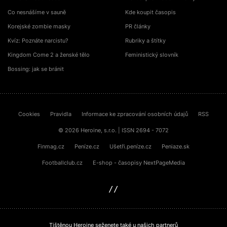
Co nesnášíme v sauně
Kde koupit časopis
Korejské zombie masky
PR články
Kvíz: Poznáte narcistu?
Rubriky a štítky
Kingdom Come 2 a ženské tělo
Feministický slovník
Bossing: jak se bránit
Cookies
Pravidla
Informace ke zpracování osobních údajů
RSS
© 2026 Heroine, s.r.o. | ISSN 2694 - 7072
Finmag.cz
Peníze.cz
Ušetři.peníze.cz
Peniaze.sk
Footballclub.cz
E-shop - časopisy NextPageMedia
sinfin.digital
Tištěnou Heroine seženete také u našich partnerů