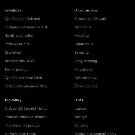
Kalkulačky
O čem se mluví
Výpočet plodných dnů
Sexuální obtěžování
Podpora v nezaměstnanosti
Narcismus
Nárok na porodné
Mateřství
Přídavky na dítě
Feminismus
Ošetřovné
Sexualita
Nemocenská OSVČ
Body shaming
Termín porodu
Polyamorie
Výpočet mateřské 2026
Duševní zdraví
Rodičovský příspěvek 2026
Ženy v politice
Top články
O nás
A jak se těší tatínek? Není…
Inzerce
Protivná učitelka o školách
Náš tým
Intimní snímky porodu
Kontakty
Mužská masturbace
Manuál pro moderní mámy