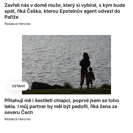
Zavřeli nás v domě muže, který si vybíral, s kým bude
spát, říká Češka, kterou Epsteinův agent odvezl do
Paříže
Redakce Heroine
VZTAHY
Přitahují mě i šestiletí chlapci, poprvé jsem se toho
lekla. I můj partner by měl být pedofil, říká žena ze
severu Čech
Redakce Heroine