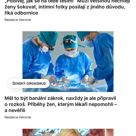
„Podívej, jak se na tebe těším!“ Muži většinou nechtějí
ženy šokovat, intimní fotky posílají z jiného důvodu,
říká odbornice
Redakce Heroine
ŽENSKÝ ORGASMUS
Měl to být banální zákrok, navždy je ale připravil
o rozkoš. Příběhy žen, kterým lékaři nepomohli –
a nevěřili
Redakce Heroine