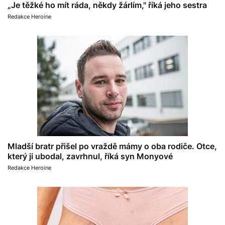
„Je těžké ho mít ráda, někdy žárlím," říká jeho sestra
Redakce Heroine
Mladší bratr přišel po vraždě mámy o oba rodiče. Otce,
který ji ubodal, zavrhnul, říká syn Monyové
Redakce Heroine