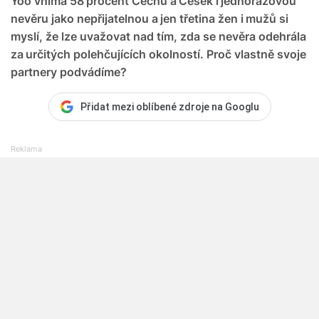
Yoo vnímá 58 procent Čechů a Češek i jednorázovou
nevěru jako nepřijatelnou a jen třetina žen i mužů si
myslí, že lze uvažovat nad tím, zda se nevěra odehrála
za určitých polehčujících okolností. Proč vlastně svoje
partnery podvádíme?
Přidat mezi oblíbené zdroje na Googlu