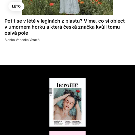
LÉTO
Potit se v létě v legínách z plastu? Víme, co si obléct
v úmorném horku a která česká značka kvůli tomu
osívá pole
Blanka Vosecká Veselá