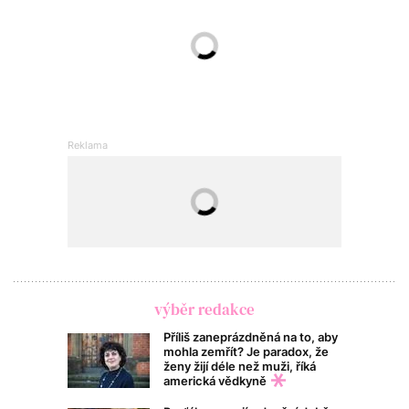
výběr redakce
Příliš zaneprázdněná na to, aby
mohla zemřít? Je paradox, že
ženy žijí déle než muži, říká
americká vědkyně