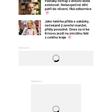
Pasťáky nemají v dnešní době
existovat. Nebezpečné děti
patří do vězení, říká odbornice
Jako tatérka přišla o zakázky,
nečekaně jí zemřel manžel,
přišly povodně. Dnes za ní ke
Krnovu jezdí na zmrzlinu lidé
z celého kraje