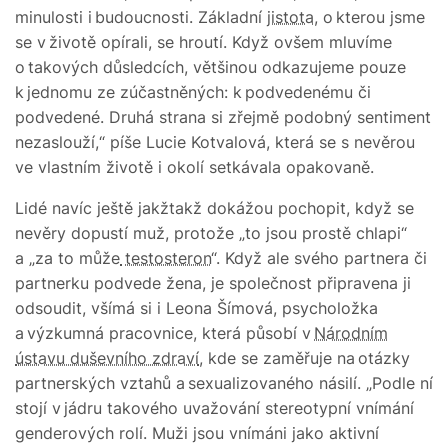
minulosti i budoucnosti. Základní
jistota
, o kterou jsme
se v životě opírali, se hroutí. Když ovšem mluvíme
o takových důsledcích, většinou odkazujeme pouze
k jednomu ze zúčastněných: k podvedenému či
podvedené. Druhá strana si zřejmě podobný sentiment
nezaslouží,“ píše Lucie Kotvalová, která se s nevěrou
ve vlastním životě i okolí setkávala opakovaně.
Lidé navíc ještě jakžtakž dokážou pochopit, když se
nevěry dopustí muž, protože „to jsou prostě chlapi“
a „za to může
testosteron
“. Když ale svého partnera či
partnerku podvede žena, je společnost připravena ji
odsoudit, všímá si i Leona Šímová, psycholožka
a výzkumná pracovnice, která působí v
Národním
ústavu duševního zdraví
, kde se zaměřuje na otázky
partnerských vztahů a sexualizovaného násilí. „Podle ní
stojí v jádru takového uvažování stereotypní vnímání
genderových rolí. Muži jsou vnímáni jako aktivní