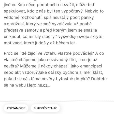
jiného. Kdo něco podobného nezažil, může teď
spekulovat, kdo z nás byl ten vypočítavý. Nebylo to
vědomé rozhodnutí, spíš neustálý pocit paniky
a ohrožení, který ve mně vyvolávala už pouhá
představa samoty a před kterým jsem se snažila
uniknout, co mi síly stačily,“ vysvětluje svoje skryté
motivace, které jí došly až během let.
Proč se lidé žijící ve vztahu vlastně podvádějí? A co
vlastně chápeme jako nezávadný flirt, a co je už
nevěra? Můžeme ji někdy chápat i jako emancipaci
nebo akt vzdoru?Jaké otázky bychom si měli klást,
pokud se nás téma nevěry bytostně dotýká? Dočtete
se na webu
Heroine.cz.
POLYAMORIE
FLUIDNÍ VZTAHY