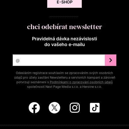
E-SHOP
chci odebírat newsletter
Pravidelná dávka nezávislosti
do vašeho e‑mailu
Odesláním registrace souhlasím se zpracováním svých osobních
údajů pro účely zasílání Newsletteru a servisních kampaní a zároveň
potvrzuji seznámení s
Podmínkami o zpracování osobních údajů
společností Next Page Media s.r.o. a Heroine s.r.o.