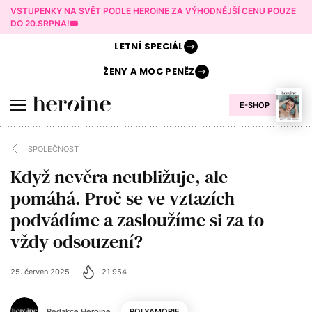
VSTUPENKY NA SVĚT PODLE HEROINE ZA VÝHODNĚJŠÍ CENU POUZE
DO 20.SRPNA!🎟️
LETNÍ
SPECIÁL
ŽENY A
MOC PENĚZ
E-SHOP
SPOLEČNOST
Když nevěra neubližuje, ale
pomáhá. Proč se ve vztazích
podvádíme a zasloužíme si za to
vždy odsouzení?
25. červen 2025
21 954
Redakce Heroine
POLYAMORIE