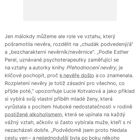
Jen málokdy můžeme ale role ve vztahu, který
pošramotila nevěra, rozdělit na „chudák podvedený/á“
a „bezcharakterní nevěrník/nevěrnice“. „Podle Esther
Perel, uznávané psychoterapeutky zaměřující se
na vztahy a autorky knihy
Přehodnocení nevěry
, je
klíčové pochopit, proč
k nevěře došlo
a co znamenala.
Rozpletení nevěry je totiž zásadní pro všechno, co
přijde poté,“ upozorňuje Lucie Kotvalová a jako příklad
si vybírá svůj vlastní příběh mladé ženy, která
vyrůstala s pocitem hluboké nedostatečnosti v rodině
postižené alkoholismem
, která se upínala na každý
vážný vztah, ačkoliv si často vybírala muže, kteří s ní
nezacházeli dobře. „Podvědomě jsem proto hledala
cestu ven – a nejjednodušší byla po boku někoho