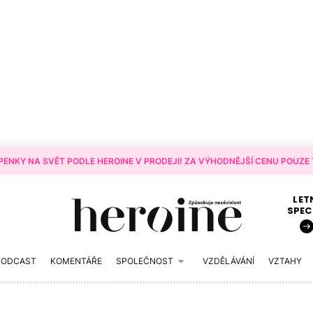
ENKY NA SVĚT PODLE HEROINE V PRODEJI! ZA VÝHODNĚJŠÍ CENU POUZE T
LET
SPEC
PODCAST
KOMENTÁŘE
SPOLEČNOST
VZDĚLÁVÁNÍ
VZTAHY