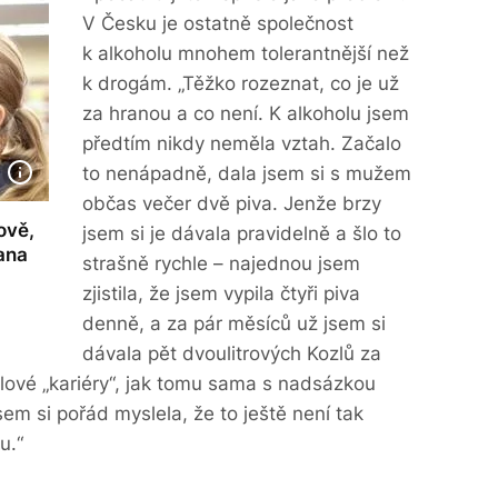
V Česku je ostatně společnost
k alkoholu mnohem tolerantnější než
k drogám. „Těžko rozeznat, co je už
za hranou a co není. K alkoholu jsem
předtím nikdy neměla vztah. Začalo
to nenápadně, dala jsem si s mužem
občas večer dvě piva. Jenže brzy
kově,
jsem si je dávala pravidelně a šlo to
hana
strašně rychle – najednou jsem
zjistila, že jsem vypila čtyři piva
denně, a za pár měsíců už jsem si
dávala pět dvoulitrových Kozlů za
holové „kariéry“, jak tomu sama s nadsázkou
jsem si pořád myslela, že to ještě není tak
u.“