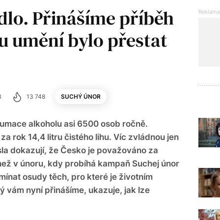
dlo. Přinášíme příběh
u umění bylo přestat
3
13 748
SUCHÝ ÚNOR
umace alkoholu asi 6500 osob ročně.
 rok 14,4 litru čistého lihu. Víc zvládnou jen
sla dokazují, že Česko je považováno za
než v únoru, kdy probíhá kampaň Suchej únor
omínat osudy těch, pro které je životním
rý vám nyní přinášíme, ukazuje, jak lze