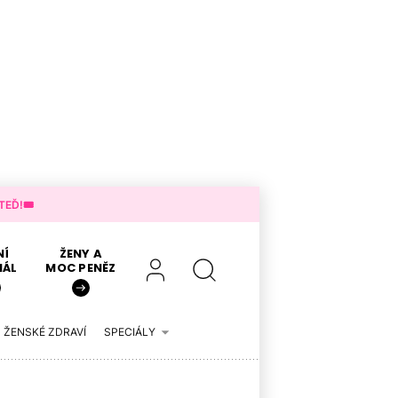
EĎ!🎟️
NÍ
ŽENY A
IÁL
MOC PENĚZ
ŽENSKÉ ZDRAVÍ
SPECIÁLY