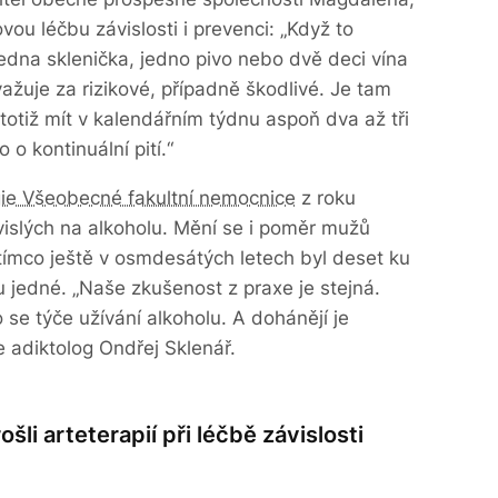
vou léčbu závislosti i prevenci: „Když to
jedna sklenička, jedno pivo nebo dvě deci vína
ažuje za rizikové, případně škodlivé. Je tam
otiž mít v kalendářním týdnu aspoň dva až tři
 o kontinuální pití.“
ogie Všeobecné fakultní nemocnice
z roku
vislých na alkoholu. Mění se i poměr mužů
atímco ještě v osmdesátých letech byl deset ku
u jedné. „Naše zkušenost z praxe je stejná.
 se týče užívání alkoholu. A dohánějí je
e adiktolog Ondřej Sklenář.
rošli arteterapií při léčbě závislosti