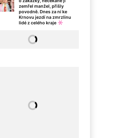
o zakázky, nečekaně jí
zemřel manžel, přišly
povodně. Dnes za ní ke
Krnovu jezdí na zmrzlinu
lidé z celého kraje