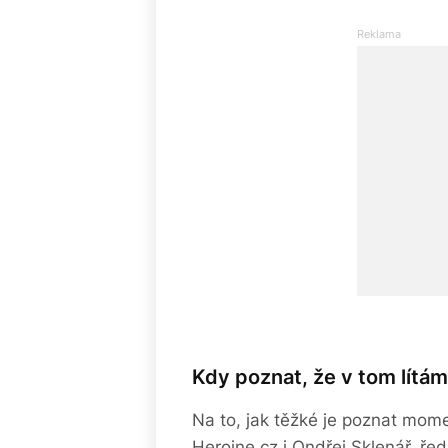
Kdy poznat, že v tom lítá
Na to, jak těžké je poznat mome
Heroine.cz i Ondřej Sklenář, ř