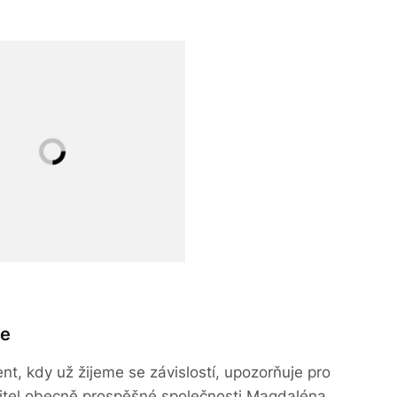
me
nt, kdy už žijeme se závislostí, upozorňuje pro
editel obecně prospěšné společnosti Magdaléna,