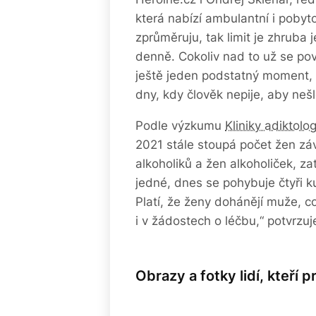
která nabízí ambulantní i pobyto
zprůměruju, tak limit je zhruba 
denně. Cokoliv nad to už se pov
ještě jeden podstatný moment, t
dny, kdy člověk nepije, aby nešlo
Podle výzkumu
Kliniky adiktol
2021 stále stoupá počet žen zá
alkoholiků a žen alkoholiček, z
jedné, dnes se pohybuje čtyři k
Platí, že ženy dohánějí muže, co
i v žádostech o léčbu,“ potvrzuj
Obrazy a fotky lidí, kteří p