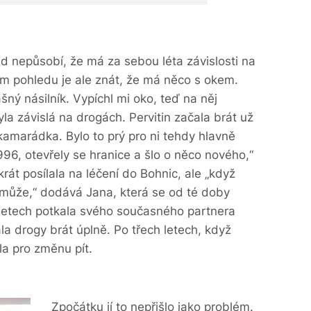
ed nepůsobí, že má za sebou léta závislosti na
ším pohledu je ale znát, že má něco s okem.
ašný násilník. Vypíchl mi oko, teď na něj
yla závislá na drogách. Pervitin začala brát už
 kamarádka. Bylo to prý pro ni tehdy hlavně
996, otevřely se hranice a šlo o něco nového,“
rát posílala na léčení do Bohnic, ale „když
může,“ dodává Jana, která se od té doby
 letech potkala svého současného partnera
la drogy brát úplně. Po třech letech, když
ala pro změnu pít.
Zpočátku jí to nepřišlo jako problém.