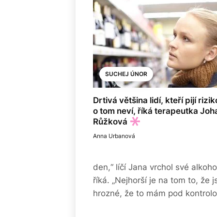
SUCHEJ ÚNOR
Drtivá většina lidí, kteří pijí rizi
o tom neví, říká terapeutka Jo
Růžková
Anna Urbanová
den,“ líčí Jana vrchol své alko
říká. „Nejhorší je na tom to, že 
hrozné, že to mám pod kontrolo