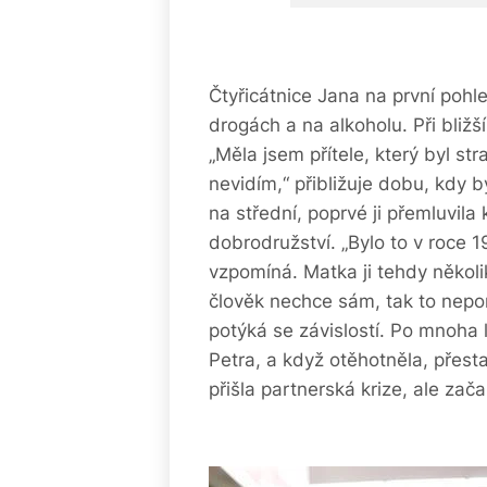
Čtyřicátnice Jana na první pohl
drogách a na alkoholu. Při bliž
„Měla jsem přítele, který byl str
nevidím,“ přibližuje dobu, kdy b
na střední, poprvé ji přemluvila
dobrodružství. „Bylo to v roce 1
vzpomíná. Matka ji tehdy několik
člověk nechce sám, tak to nepo
potýká se závislostí. Po mnoha
Petra, a když otěhotněla, přesta
přišla partnerská krize, ale zač