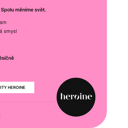
. Spolu měníme svět.
lam
má smysl
ěsíčně
NITY HEROINE
e