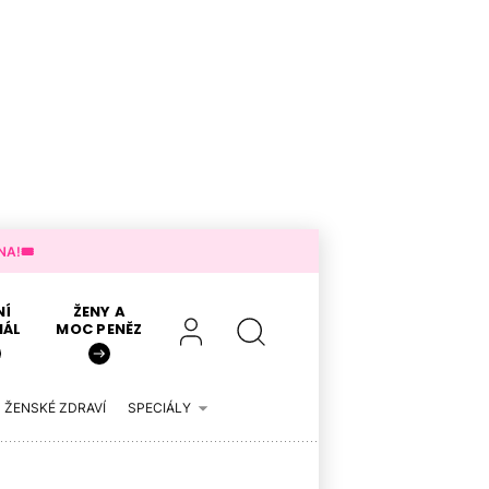
A!🎟️
NÍ
ŽENY A
IÁL
MOC PENĚZ
ŽENSKÉ ZDRAVÍ
SPECIÁLY