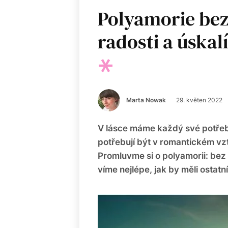
Polyamorie bez
radosti a úskal
Marta Nowak
29. květen 2022
V lásce máme každý své potřeby
potřebují být v romantickém vz
Promluvme si o polyamorii: bez
víme nejlépe, jak by měli ostatní 