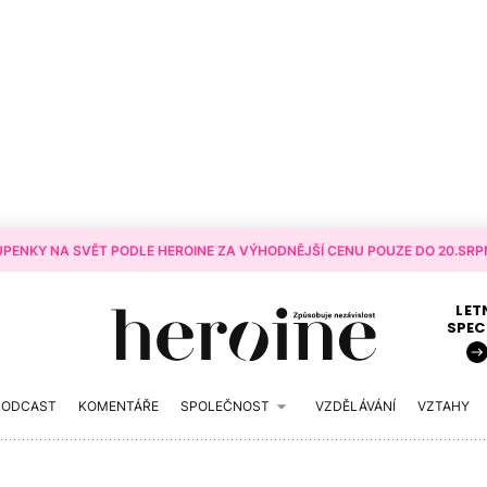
PENKY NA SVĚT PODLE HEROINE ZA VÝHODNĚJŠÍ CENU POUZE DO 20.SRPN
LET
SPEC
PODCAST
KOMENTÁŘE
SPOLEČNOST
VZDĚLÁVÁNÍ
VZTAHY