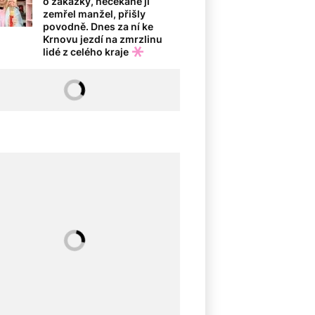
o zakázky, nečekaně jí
zemřel manžel, přišly
povodně. Dnes za ní ke
Krnovu jezdí na zmrzlinu
lidé z celého kraje