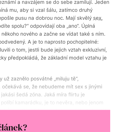
e seznámí a navzájem se do sebe zamilují. Jeden
íná mu, aby si vzal šálu, zatímco druhý
pošle pusu na dobrou noc. Mají skvělý
sex
,
odíte spolu?“ odpovídají oba „ano“. Úplná
á někoho nového a začne se vídat také s ním.
 podvedený. A je to naprosto pochopitelné:
uvili o tom, jestli bude jejich vztah exkluzivní,
cky předpokládá, že základní model vztahu je
 už zaznělo posvátné „miluju tě“,
“, očekává se, že nebudeme mít sex s jinými
jakási šedá zóna. Jaká míra flirtu je
ě políbí kamarádku, je to nevěra, nebo jenom
hů s dalšími lidmi je však v naší kultuře stále
 proto.
článek?