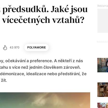
 předsudků. Jaké jsou
í vícečetných vztahů?
43 970
POLYAMORIE
, očekávání a preference. A někteří z nás
tahu s více než jedním člověkem zároveň.
 démonizace, idealizace nebo předstírání, že
žít.