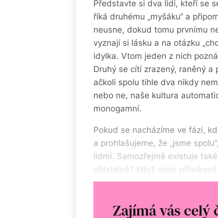
Představte si dva lidi, kteří s
říká druhému „myšáku“ a připom
neusne, dokud tomu prvnímu ne
vyznají si lásku a na otázku „ch
idylka. Vtom jeden z nich pozn
Druhý se cítí zrazený, raněný a
ačkoli spolu tihle dva nikdy neml
nebo ne, naše kultura automati
monogamní.
Pokud se nacházíme ve fázi, kdy
a prohlašujeme, že „jsme spolu
lidmi. Samozřejmě existuje také 
přijatelná? Když moje přítelkyn
legrace? Absence erotických vzta
očekávaný základ. Proč? Prostě
Zajímá vás celý 