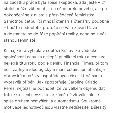
na začátku práce byla spíše skeptická, zda ještě v 21.
století může vůbec přijít na něco přelomového, ale po
dokončení se z ní stala přesvědčená feministka.
Samotnou četbu líčí mnozí čtenáři a čtenářky podobně
– buď to nedočtete, protože se vám zavaří hlava
a dostanete se do fáze popírání reality, nebo se z vás
stanou feministé.
Kniha, která vyhrála v soutěži Královské vědecké
společnosti cenu za nejlepší publikaci roku a cenu za
nejlepší titul roku podle deníku Financial Times, přitom
není žádným ideologickým manifestem, jen obsahuje
obrovské množství uspořádaných čísel, která sama
vyprávějí příběh. Jak upozorňuje Caroline Criado
Perez, nejtěžší je pochopit, že ve velkém objemu dat
toto zkreslení nevzniká ze záměrné zlovůle, ale je
spíše druhem nemyšlení a automatismu. Soukromé
motivace jednotlivců jsou vlastně nedůležité. Důležitý