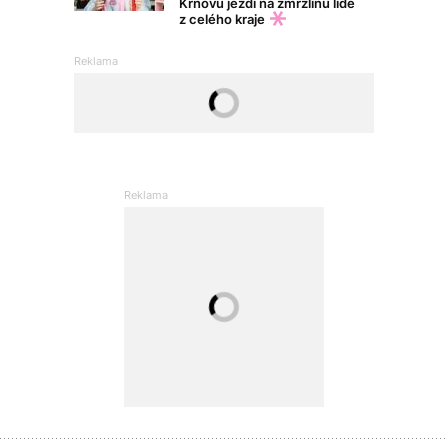
Krnovu jezdí na zmrzlinu lidé
z celého kraje