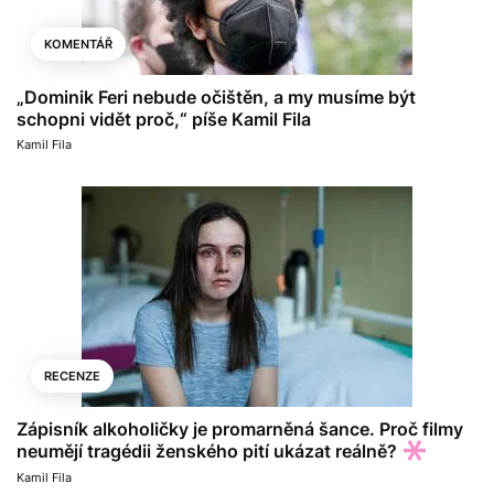
KOMENTÁŘ
„Dominik Feri nebude očištěn, a my musíme být
schopni vidět proč,“ píše Kamil Fila
Kamil Fila
RECENZE
Zápisník alkoholičky je promarněná šance. Proč filmy
neumějí tragédii ženského pití ukázat reálně?
Kamil Fila