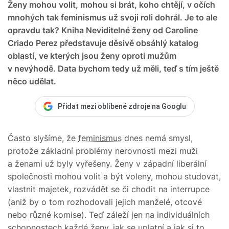
Ženy mohou volit, mohou si brát, koho chtějí, v očích
mnohých tak feminismus už svoji roli dohrál. Je to ale
opravdu tak? Kniha Neviditelné ženy od Caroline
Criado Perez představuje děsivě obsáhlý katalog
oblastí, ve kterých jsou ženy oproti mužům
v nevýhodě. Data bychom tedy už měli, teď s tím ještě
něco udělat.
Přidat mezi oblíbené zdroje na Googlu
Často slyšíme, že
feminismus
dnes nemá smysl,
protože základní problémy nerovnosti mezi muži
a ženami už byly vyřešeny. Ženy v západní liberální
společnosti mohou volit a být voleny, mohou studovat,
vlastnit majetek, rozvádět se či chodit na interrupce
(aniž by o tom rozhodovali jejich manželé, otcové
nebo různé komise). Teď záleží jen na individuálních
schopnostech každé ženy, jak se uplatní a jak si to