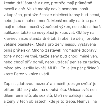
ženám drží špatně v ruce, protože mají průměrně
menší dlaně. Velké mobily navíc nemohou nosit
v kapsách, protože ženské oblečení kapsy buď nemá,
nebo jsou mnohem menší. Menší mobily na trhu pak
mají mnohem menší výpočetní výkon, nehledě na horší
aplikace, takže se nevyplácí je kupovat. Oktávy na
klavírech jsou standardně tak široké, že dělají problém
většině pianistek.
Města pro ženy
nejsou vystavěna
příliš přátelsky. Mnoho zastávek hromadné dopravy
tone v noci ve tmě, takže ženy buď chodí méně ven,
nebo chodí dřív domů, nebo utrácejí peníze za taxíky,
místo aby jezdily levněji MHD… To je jen pár příkladů,
které Perez v knize uvádí.
Zaplnit „datovou mezeru“ a změnit „design světa“ je
přitom titánský úkol na dlouhá léta. Unisex svět není
dílem feministů, ale sexistů, kteří nerozlišují muže
a ženy v těch oblastech, kde je to třeba. Nemyslí na