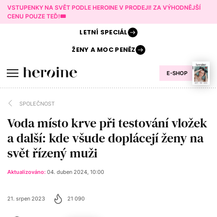
VSTUPENKY NA SVĚT PODLE HEROINE V PRODEJI! ZA VÝHODNĚJŠÍ
CENU POUZE TEĎ!🎟️
LETNÍ
SPECIÁL
ŽENY A
MOC PENĚZ
E-SHOP
SPOLEČNOST
Voda místo krve při testování vložek
a další: kde všude doplácejí ženy na
svět řízený muži
Aktualizováno:
04. duben 2024, 10:00
21. srpen 2023
21 090