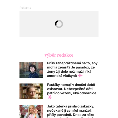
výběr redakce
Příliš zaneprázdněná na to, aby
mohla zemřít? Je paradox, že
ženy žijí déle než muži, říká
americká vědkyně
Pasťáky nemají v dnešní době
existovat. Nebezpečné děti
patří do vězení, říká odbornice
Jako tatérka přišla o zakázky,
nečekaně jí zemřel manžel,
přišly povodně. Dnes za ní ke