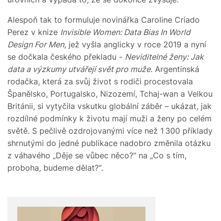
Alespoň tak to formuluje novinářka Caroline Criado
Perez v knize
Invisible Women: Data Bias In World
Design For Men
, jež vyšla anglicky v roce 2019 a nyní
se dočkala českého překladu -
Neviditelné ženy: Jak
data a výzkumy utvářejí svět pro muže
. Argentinská
rodačka, která za svůj život s rodiči procestovala
Španělsko, Portugalsko, Nizozemí, Tchaj-wan a Velkou
Británii, si vytyčila vskutku globální záběr – ukázat, jak
rozdílné podmínky k životu mají muži a ženy po celém
světě. S pečlivě ozdrojovanými více než 1 300 příklady
shrnutými do jedné publikace nadobro změnila otázku
z váhavého „Děje se vůbec něco?“ na „Co s tím,
proboha, budeme dělat?“.