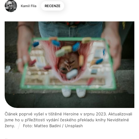
Kamil Fila
RECENZE
Článek poprvé vyšel v tištěné Heroine v srpnu 2023. Aktualizovali
jsme ho u příležitosti vydání českého překladu knihy Neviditelné
ženy.
Foto: Matteo Badini / Unsplash