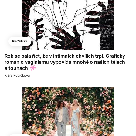
RECENZE
Rok se bála říct, že v intimních chvílích trpí. Grafický
román o vaginismu vypovídá mnohé o našich tělech
a touhách
Klára Kubíčková