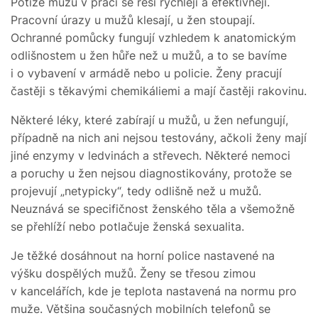
Potíže mužů v práci se řeší rychleji a efektivněji.
Pracovní úrazy u mužů klesají, u žen stoupají.
Ochranné pomůcky fungují vzhledem k anatomickým
odlišnostem u žen hůře než u mužů, a to se bavíme
i o vybavení v armádě nebo u policie. Ženy pracují
častěji s těkavými chemikáliemi a mají častěji rakovinu.
Některé léky, které zabírají u mužů, u žen nefungují,
případně na nich ani nejsou testovány, ačkoli ženy mají
jiné enzymy v ledvinách a střevech. Některé nemoci
a poruchy u žen nejsou diagnostikovány, protože se
projevují „netypicky“, tedy odlišně než u mužů.
Neuznává se specifičnost ženského těla a všemožně
se přehlíží nebo potlačuje ženská sexualita.
Je těžké dosáhnout na horní police nastavené na
výšku dospělých mužů. Ženy se třesou zimou
v kancelářích, kde je teplota nastavená na normu pro
muže. Většina současných mobilních telefonů se