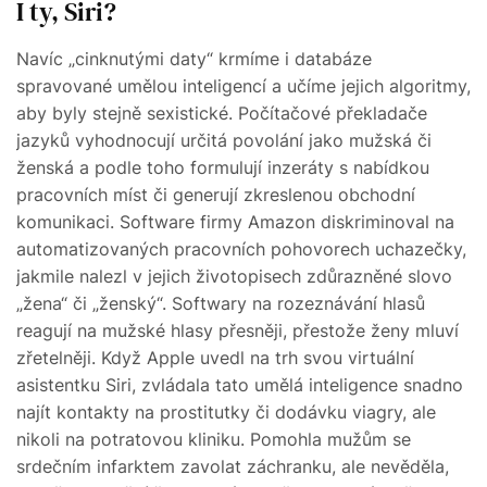
I ty, Siri?
Navíc „cinknutými daty“ krmíme i databáze
spravované umělou inteligencí a učíme jejich algoritmy,
aby byly stejně sexistické. Počítačové překladače
jazyků vyhodnocují určitá povolání jako mužská či
ženská a podle toho formulují inzeráty s nabídkou
pracovních míst či generují zkreslenou obchodní
komunikaci. Software firmy Amazon diskriminoval na
automatizovaných pracovních pohovorech uchazečky,
jakmile nalezl v jejich životopisech zdůrazněné slovo
„žena“ či „ženský“. Softwary na rozeznávání hlasů
reagují na mužské hlasy přesněji, přestože ženy mluví
zřetelněji. Když Apple uvedl na trh svou virtuální
asistentku Siri, zvládala tato umělá inteligence snadno
najít kontakty na prostitutky či dodávku viagry, ale
nikoli na potratovou kliniku. Pomohla mužům se
srdečním infarktem zavolat záchranku, ale nevěděla,