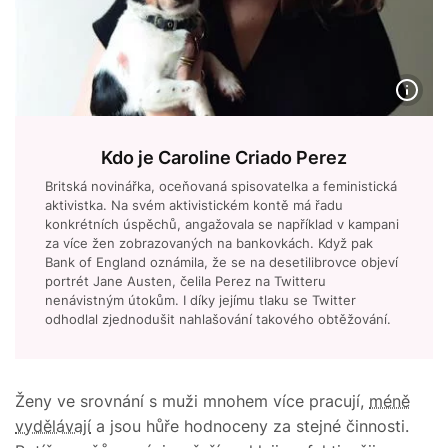
Kdo je Caroline Criado Perez
Britská novinářka, oceňovaná spisovatelka a feministická
aktivistka. Na svém aktivistickém kontě má řadu
konkrétních úspěchů, angažovala se například v kampani
za více žen zobrazovaných na bankovkách. Když pak
Bank of England oznámila, že se na desetilibrovce objeví
portrét Jane Austen, čelila Perez na Twitteru
nenávistným útokům. I díky jejímu tlaku se Twitter
odhodlal zjednodušit nahlašování takového obtěžování.
Ženy ve srovnání s muži mnohem více pracují,
méně
vydělávají
a jsou hůře hodnoceny za stejné činnosti.