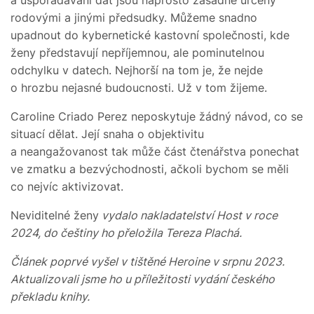
a uspořádávání dat jsou naprosto zásadně určeny
rodovými a jinými předsudky. Můžeme snadno
upadnout do kybernetické kastovní společnosti, kde
ženy představují nepříjemnou, ale pominutelnou
odchylku v datech. Nejhorší na tom je, že nejde
o hrozbu nejasné budoucnosti. Už v tom žijeme.
Caroline Criado Perez neposkytuje žádný návod, co se
situací dělat. Její snaha o objektivitu
a neangažovanost tak může část čtenářstva ponechat
ve zmatku a bezvýchodnosti, ačkoli bychom se měli
co nejvíc aktivizovat.
Neviditelné ženy
vydalo nakladatelství Host v roce
2024, do češtiny ho přeložila Tereza Plachá.
Článek poprvé vyšel v tištěné Heroine v srpnu 2023.
Aktualizovali jsme ho u příležitosti vydání českého
překladu knihy.