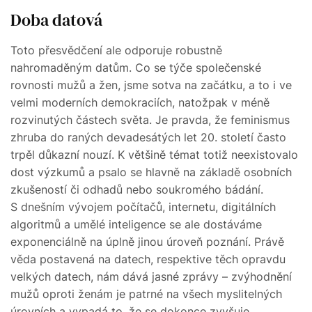
Doba datová
Toto přesvědčení ale odporuje robustně
nahromaděným datům. Co se týče společenské
rovnosti mužů a žen, jsme sotva na začátku, a to i ve
velmi moderních demokraciích, natožpak v méně
rozvinutých částech světa. Je pravda, že feminismus
zhruba do raných devadesátých let 20. století často
trpěl důkazní nouzí. K většině témat totiž neexistovalo
dost výzkumů a psalo se hlavně na základě osobních
zkušeností či odhadů nebo soukromého bádání.
S dnešním vývojem počítačů, internetu, digitálních
algoritmů a umělé inteligence se ale dostáváme
exponenciálně na úplně jinou úroveň poznání. Právě
věda postavená na datech, respektive těch opravdu
velkých datech, nám dává jasné zprávy – zvýhodnění
mužů oproti ženám je patrné na všech myslitelných
úrovních a vypadá to, že se dokonce zvyšuje.