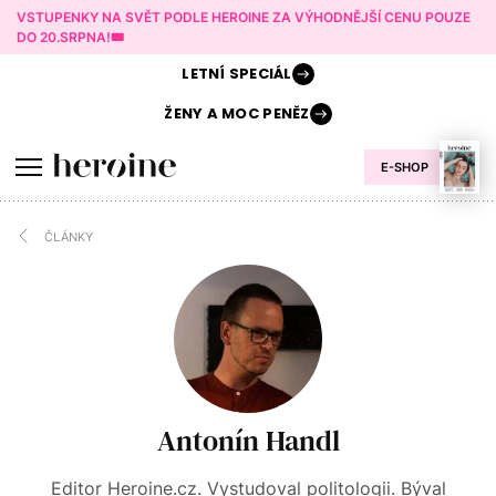
VSTUPENKY NA SVĚT PODLE HEROINE ZA VÝHODNĚJŠÍ CENU POUZE
DO 20.SRPNA!🎟️
LETNÍ
SPECIÁL
ŽENY A
MOC PENĚZ
E-SHOP
ČLÁNKY
Antonín Handl
Editor Heroine.cz. Vystudoval politologii. Býval