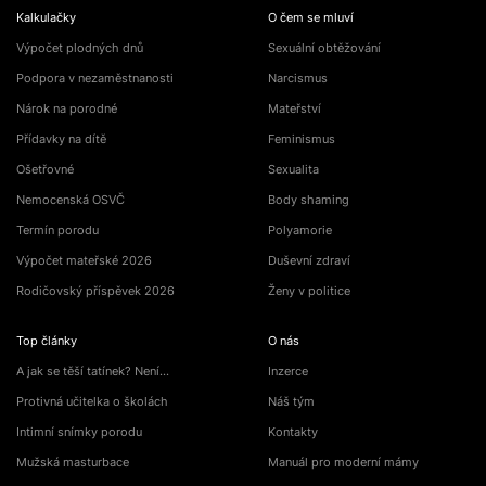
Kalkulačky
O čem se mluví
Výpočet plodných dnů
Sexuální obtěžování
Podpora v nezaměstnanosti
Narcismus
Nárok na porodné
Mateřství
Přídavky na dítě
Feminismus
Ošetřovné
Sexualita
Nemocenská OSVČ
Body shaming
Termín porodu
Polyamorie
Výpočet mateřské 2026
Duševní zdraví
Rodičovský příspěvek 2026
Ženy v politice
Top články
O nás
A jak se těší tatínek? Není…
Inzerce
Protivná učitelka o školách
Náš tým
Intimní snímky porodu
Kontakty
Mužská masturbace
Manuál pro moderní mámy