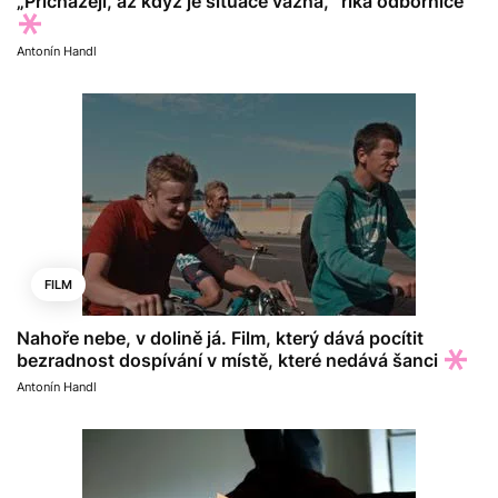
„Přicházejí, až když je situace vážná,“ říká odbornice
Antonín Handl
FILM
Nahoře nebe, v dolině já. Film, který dává pocítit
bezradnost dospívání v místě, které nedává šanci
Antonín Handl