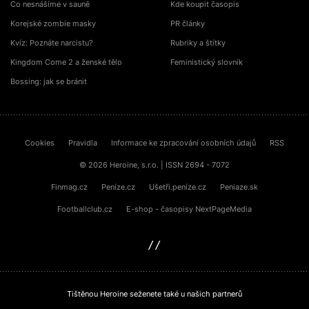
Co nesnášíme v sauně
Kde koupit časopis
Korejské zombie masky
PR články
Kvíz: Poznáte narcistu?
Rubriky a štítky
Kingdom Come 2 a ženské tělo
Feministický slovník
Bossing: jak se bránit
Cookies
Pravidla
Informace ke zpracování osobních údajů
RSS
© 2026 Heroine, s.r.o. | ISSN 2694 - 7072
Finmag.cz
Peníze.cz
Ušetři.peníze.cz
Peniaze.sk
Footballclub.cz
E-shop - časopisy NextPageMedia
sinfin.digital
Tištěnou Heroine seženete také u našich partnerů