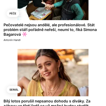
PÉČE
Pečovatelé nejsou andělé, ale profesionálové. Stát
problém stáří pořádně neřeší, neumí to, říká Simona
Bagarová
Antonín Handl
SERIÁL
Bílý lotos porušil nepsanou dohodu s diváky. Za
zábavu ve třetí řadě se už možná budou stydět