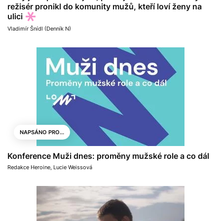
režisér pronikl do komunity mužů, kteří loví ženy na
ulici
Vladimír Šnídl (Denník N)
NAPSÁNO PRO...
Konference Muži dnes: proměny mužské role a co dál
Redakce Heroine
,
Lucie Weissová