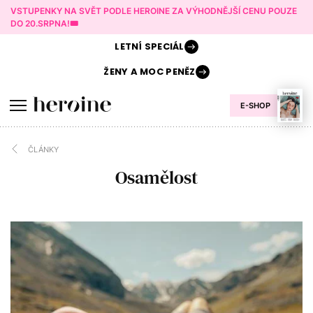
VSTUPENKY NA SVĚT PODLE HEROINE ZA VÝHODNĚJŠÍ CENU POUZE
DO 20.SRPNA!🎟️
LETNÍ
SPECIÁL
ŽENY A
MOC PENĚZ
E-SHOP
ČLÁNKY
Osamělost