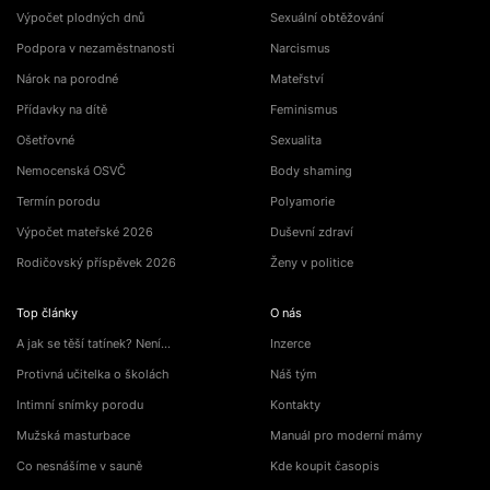
Výpočet plodných dnů
Sexuální obtěžování
Podpora v nezaměstnanosti
Narcismus
Nárok na porodné
Mateřství
Přídavky na dítě
Feminismus
Ošetřovné
Sexualita
Nemocenská OSVČ
Body shaming
Termín porodu
Polyamorie
Výpočet mateřské 2026
Duševní zdraví
Rodičovský příspěvek 2026
Ženy v politice
Top články
O nás
A jak se těší tatínek? Není…
Inzerce
Protivná učitelka o školách
Náš tým
Intimní snímky porodu
Kontakty
Mužská masturbace
Manuál pro moderní mámy
Co nesnášíme v sauně
Kde koupit časopis