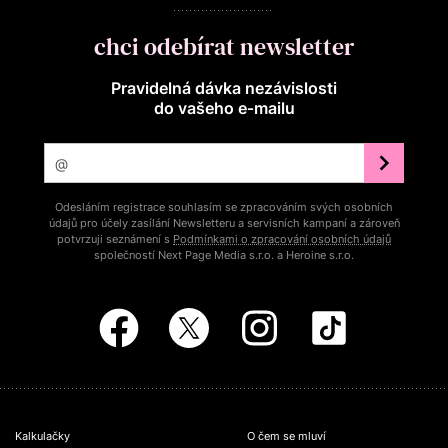
chci odebírat newsletter
Pravidelná dávka nezávislosti
do vašeho e‑mailu
Odesláním registrace souhlasím se zpracováním svých osobních
údajů pro účely zasílání Newsletteru a servisních kampaní a zároveň
potvrzuji seznámení s
Podmínkami o zpracování osobních údajů
společností Next Page Media s.r.o. a Heroine s.r.o.
Kalkulačky
O čem se mluví