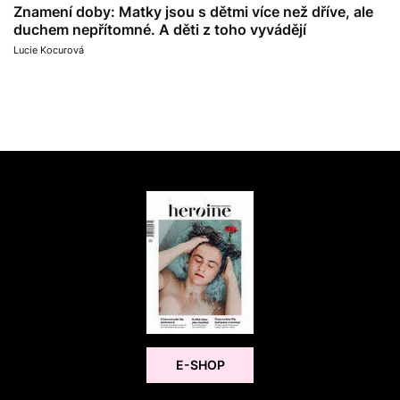
Znamení doby: Matky jsou s dětmi více než dříve, ale
duchem nepřítomné. A děti z toho vyvádějí
Lucie Kocurová
E-SHOP