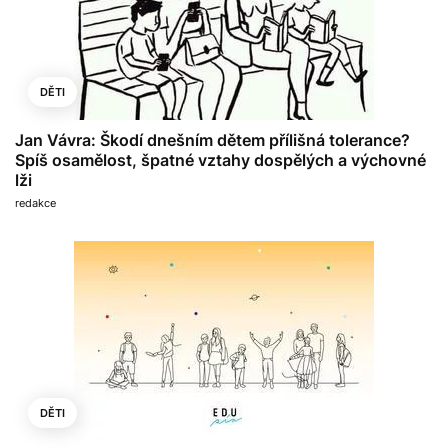
DĚTI
Jan Vávra: Škodí dnešním dětem přílišná tolerance?
Spíš osamělost, špatné vztahy dospělých a výchovné
lži
redakce
DĚTI