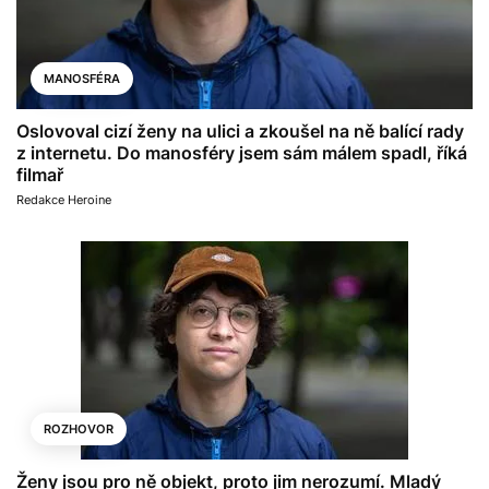
MANOSFÉRA
Oslovoval cizí ženy na ulici a zkoušel na ně balící rady
z internetu. Do manosféry jsem sám málem spadl, říká
filmař
Redakce Heroine
ROZHOVOR
Ženy jsou pro ně objekt, proto jim nerozumí. Mladý