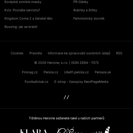
Korejské zombie masky
PR články
Kvíz: Poznáte narcistu?
Rubriky a štítky
Kingdom Come 2 a ženské tělo
Feministický slovník
Bossing: jak se bránit
Cookies
Pravidla
Informace ke zpracování osobních údajů
RSS
© 2026 Heroine, s.r.o. | ISSN 2694 - 7072
Finmag.cz
Peníze.cz
Ušetři.peníze.cz
Peniaze.sk
Footballclub.cz
E-shop - časopisy NextPageMedia
sinfin.digital
Tištěnou Heroine seženete také u našich partnerů