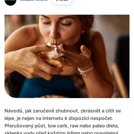
Návodů, jak zaručeně zhubnout, zkrásnět a cítit se
lépe, je nejen na internetu k dispozici nespočet.
Přerušovaný půst, low carb, raw nebo paleo dieta,
sklenka vody před každým jídlem nebo pravidelná