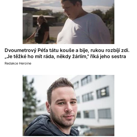
Dvoumetrový Péťa tátu kouše a bije, rukou rozbíjí zdi.
„Je těžké ho mít ráda, někdy žárlím," říká jeho sestra
Redakce Heroine