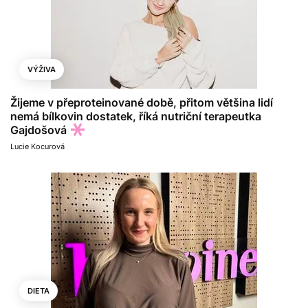
VÝŽIVA
Žijeme v přeproteinované době, přitom většina lidí
nemá bílkovin dostatek, říká nutriční terapeutka
Gajdošová
Lucie Kocurová
DIETA