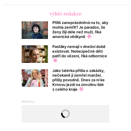
výběr redakce
Příliš zaneprázdněná na to, aby
mohla zemřít? Je paradox, že
ženy žijí déle než muži, říká
americká vědkyně
Pasťáky nemají v dnešní době
existovat. Nebezpečné děti
patří do vězení, říká odbornice
Jako tatérka přišla o zakázky,
nečekaně jí zemřel manžel,
přišly povodně. Dnes za ní ke
Krnovu jezdí na zmrzlinu lidé
z celého kraje