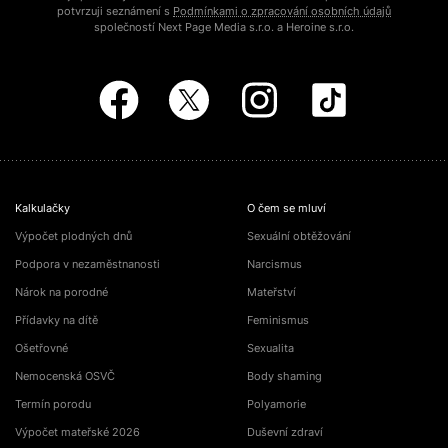
potvrzuji seznámení s
Podmínkami o zpracování osobních údajů
společností Next Page Media s.r.o. a Heroine s.r.o.
Kalkulačky
O čem se mluví
Výpočet plodných dnů
Sexuální obtěžování
Podpora v nezaměstnanosti
Narcismus
Nárok na porodné
Mateřství
Přídavky na dítě
Feminismus
Ošetřovné
Sexualita
Nemocenská OSVČ
Body shaming
Termín porodu
Polyamorie
Výpočet mateřské 2026
Duševní zdraví