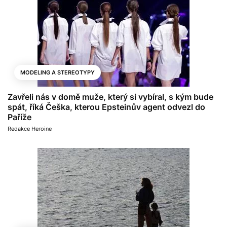
MODELING A STEREOTYPY
Zavřeli nás v domě muže, který si vybíral, s kým bude
spát, říká Češka, kterou Epsteinův agent odvezl do
Paříže
Redakce Heroine