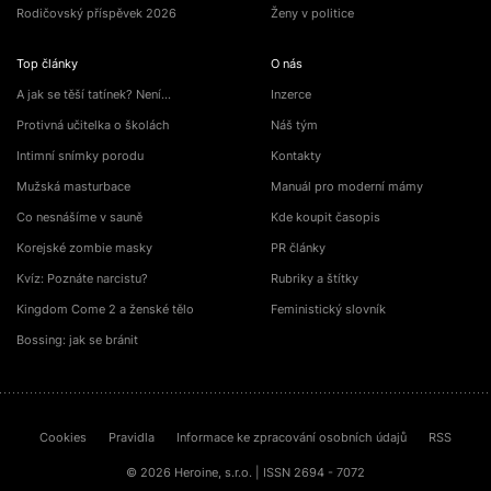
Rodičovský příspěvek 2026
Ženy v politice
Top články
O nás
A jak se těší tatínek? Není…
Inzerce
Protivná učitelka o školách
Náš tým
Intimní snímky porodu
Kontakty
Mužská masturbace
Manuál pro moderní mámy
Co nesnášíme v sauně
Kde koupit časopis
Korejské zombie masky
PR články
Kvíz: Poznáte narcistu?
Rubriky a štítky
Kingdom Come 2 a ženské tělo
Feministický slovník
Bossing: jak se bránit
Cookies
Pravidla
Informace ke zpracování osobních údajů
RSS
© 2026 Heroine, s.r.o. | ISSN 2694 - 7072