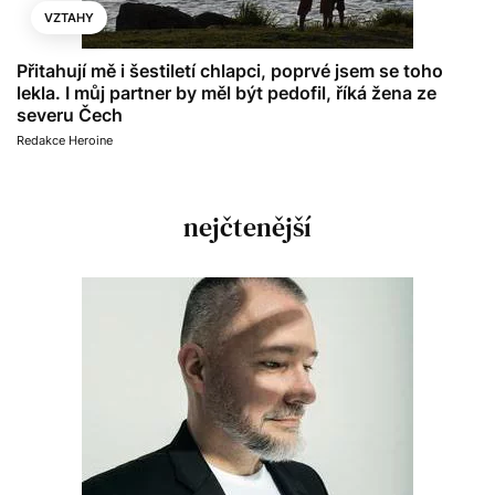
VZTAHY
Přitahují mě i šestiletí chlapci, poprvé jsem se toho
lekla. I můj partner by měl být pedofil, říká žena ze
severu Čech
Redakce Heroine
nejčtenější