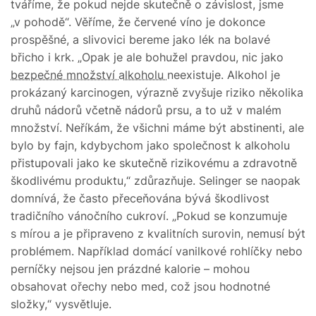
tváříme, že pokud nejde skutečně o závislost, jsme
„v pohodě“. Věříme, že červené víno je dokonce
prospěšné, a slivovici bereme jako lék na bolavé
břicho i krk. „Opak je ale bohužel pravdou, nic jako
bezpečné množství alkoholu
neexistuje. Alkohol je
prokázaný karcinogen, výrazně zvyšuje riziko několika
druhů nádorů včetně nádorů prsu, a to už v malém
množství. Neříkám, že všichni máme být abstinenti, ale
bylo by fajn, kdybychom jako společnost k alkoholu
přistupovali jako ke skutečně rizikovému a zdravotně
škodlivému produktu,“ zdůrazňuje. Selinger se naopak
domnívá, že často přeceňována bývá škodlivost
tradičního vánočního cukroví. „Pokud se konzumuje
s mírou a je připraveno z kvalitních surovin, nemusí být
problémem. Například domácí vanilkové rohlíčky nebo
perníčky nejsou jen prázdné kalorie – mohou
obsahovat ořechy nebo med, což jsou hodnotné
složky,“ vysvětluje.