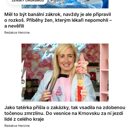
ŽENSKÝ ORGASMUS
Měl to být banální zákrok, navždy je ale připravil
o rozkoš. Příběhy žen, kterým lékaři nepomohli –
a nevěřili
Redakce Heroine
Jako tatérka přišla o zakázky, tak vsadila na zdobenou
točenou zmrzlinu. Do vesnice na Krnovsku za ní jezdí
lidé z celého kraje
Redakce Heroine