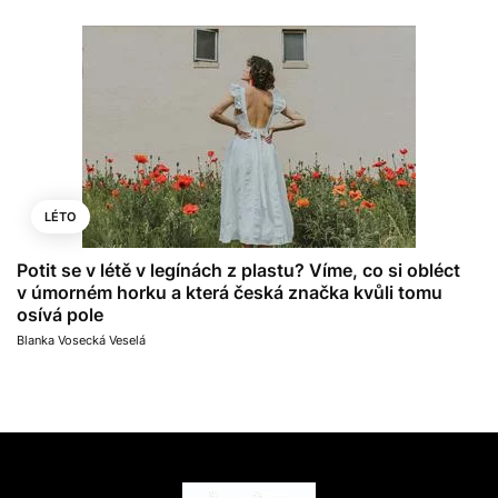
LÉTO
Potit se v létě v legínách z plastu? Víme, co si obléct
v úmorném horku a která česká značka kvůli tomu
osívá pole
Blanka Vosecká Veselá