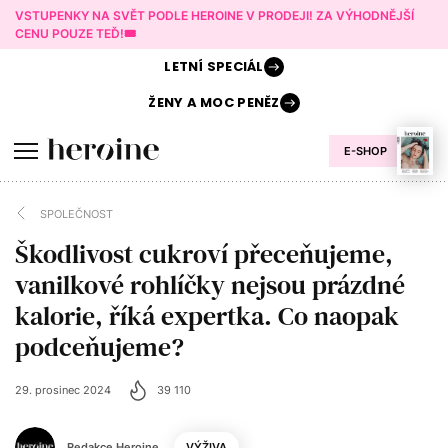
VSTUPENKY NA SVĚT PODLE HEROINE V PRODEJI! ZA VÝHODNĚJŠÍ
CENU POUZE TEĎ!🎟️
LETNÍ
SPECIÁL
ŽENY A
MOC PENĚZ
E-SHOP
SPOLEČNOST
Škodlivost cukroví přeceňujeme,
vanilkové rohlíčky nejsou prázdné
kalorie, říká expertka. Co naopak
podceňujeme?
29. prosinec 2024
39 110
Redakce Heroine
VÝŽIVA