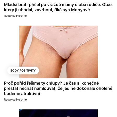
Mladší bratr přišel po vraždě mámy o oba rodiče. Otce,
který ji ubodal, zavrhnul, říká syn Monyové
Redakce Heroine
BODY POSITIVITY
Proč pořád řešíme ty chlupy? Je čas si konečně
přestat nechat namlouvat, že jedině dokonale oholené
budeme atraktivní
Redakce Heroine