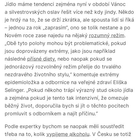
Jídlo máme tendenci zejména nyní v období Vánoc
a silvestrovských oslav řešit více než kdy jindy. Někdo
je hrdý na to, že se drží zkrátka, ale spousta lidí si říká
– jednou za rok „zaprasím“, ono se tolik nestane a po
Novém roce zase najedu na nějaký
rozumný režim
.
„Obě tyto polohy mohou být problematické, pokud
jsou doprovázeny extrémy, jako jsou například
následné
přísné diety
, nebo naopak pokud se
jednorázový rozvolněný režim přelije do trvalého
nezdravého životního stylu,“ komentuje extrémy
epidemioložka a odbornice na veřejné zdraví Eliška
Selinger. „Pokud někoho trápí výrazný stud okolo jídla
a zejména pokud je tento tak intenzivní, že omezuje
běžný život, doporučila bych si jít o těchto pocitech
promluvit s odborníkem a najít příčinu.“
Podle expertky bychom se naopak měli soustředit
třeba na to, kolik
vypijeme alkoholu
. V Česku se totiž