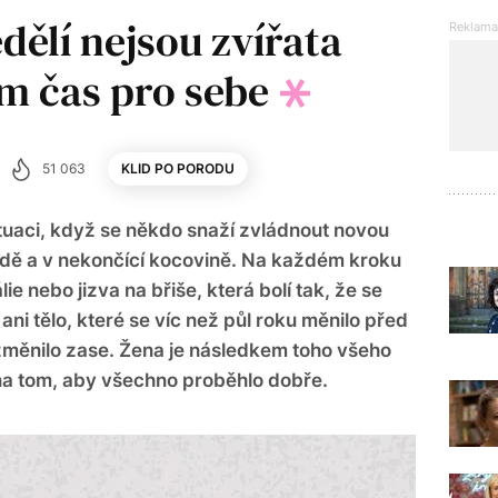
dělí nejsou zvířata
im čas pro sebe
51 063
KLID PO PORODU
ituaci, když se někdo snaží zvládnout novou
hodě a v nekončící kocovině. Na každém kroku
ie nebo jizva na břiše, která bolí tak, že se
ni tělo, které se víc než půl roku měnilo před
změnilo zase. Žena je následkem toho všeho
í na tom, aby všechno proběhlo dobře.