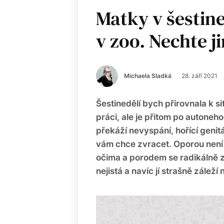
Matky v šestine
v zoo. Nechte j
Michaela Sladká
28. září 2021
Šestinedělí bych přirovnala k s
práci, ale je přitom po autone
překáží nevyspání, hořící genitál
vám chce zvracet. Oporou není a
očima a porodem se radikálně 
nejistá a navíc jí strašně zálež