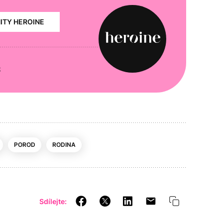
NITY HEROINE
e
POROD
RODINA
Sdílejte: