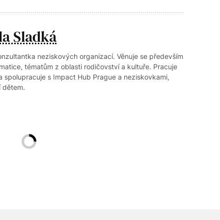
la Sladká
onzultantka neziskových organizací. Věnuje se především
ematice, tématům z oblasti rodičovství a kultuře. Pracuje
a spolupracuje s Impact Hub Prague a neziskovkami,
í dětem.