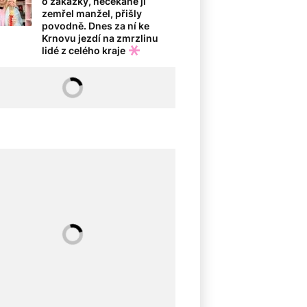
o zakázky, nečekaně jí
zemřel manžel, přišly
povodně. Dnes za ní ke
Krnovu jezdí na zmrzlinu
lidé z celého kraje