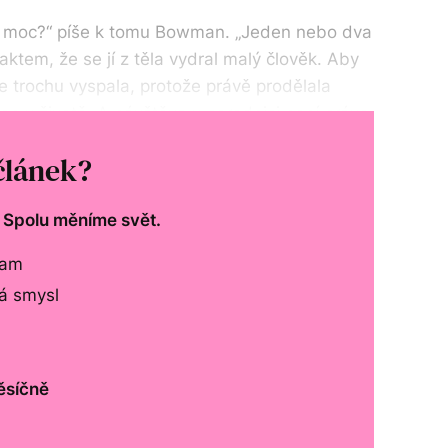
o moc?“ píše k tomu Bowman. „Jeden nebo dva
ktem, že se jí z těla vydral malý člověk. Aby
e trochu vyspala, protože právě prodělala
den v životě. A návštěva v porodnici není právo,
ává matka tří dětí.
článek?
. Spolu měníme svět.
lam
má smysl
ěsíčně