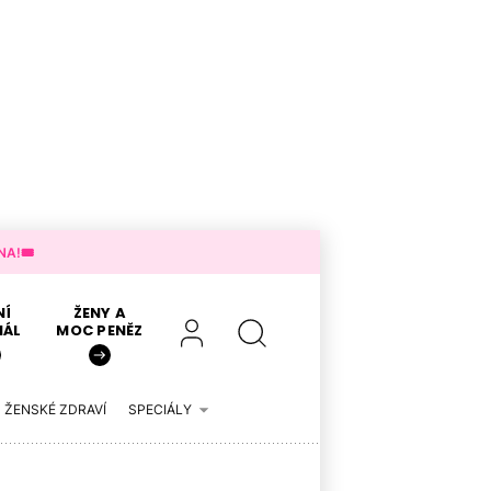
A!🎟️
NÍ
ŽENY A
IÁL
MOC PENĚZ
ŽENSKÉ ZDRAVÍ
SPECIÁLY