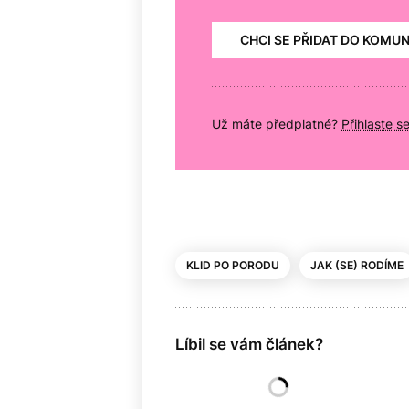
CHCI SE PŘIDAT DO KOMU
Už máte předplatné?
Přihlaste s
KLID PO PORODU
JAK (SE) RODÍME
Líbil se vám článek?