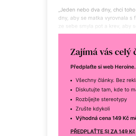
„Jeden nebo dva dny, chci toh
dny, aby se matka vyrovnala s fa
ze sebe smyla pot a krev, aby s
nejbolestivější a nejnáročnější 
je to absolutní privilegium,“ dod
Zajímá vás celý 
Předplaťte si web Heroine
Všechny články. Bez rek
Diskutujte tam, kde to 
Rozbíjejte stereotypy
Zrušte kdykoli
Výhodná cena 149 Kč m
PŘEDPLAŤTE SI ZA 149 Kč