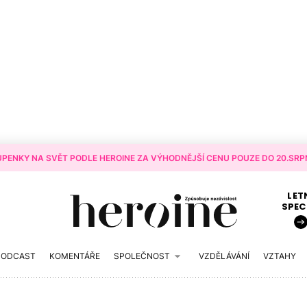
PENKY NA SVĚT PODLE HEROINE ZA VÝHODNĚJŠÍ CENU POUZE DO 20.SRPN
LET
SPEC
PODCAST
KOMENTÁŘE
SPOLEČNOST
VZDĚLÁVÁNÍ
VZTAHY