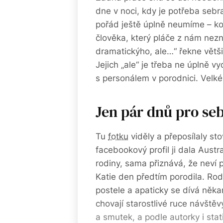
dne v noci, kdy je potřeba sebra
pořád ještě úplně neumíme – koj
člověka, který pláče z nám nez
dramatickýho, ale…“ řekne větši
Jejich „ale“ je třeba ne úplně 
s personálem v porodnici. Velké 
Jen pár dnů pro se
Tu
fotku
viděly a přeposílaly sto
facebookový profil ji dala Austr
rodiny, sama přiznává, že neví 
Katie den předtím porodila. Ro
postele a apaticky se dívá něka
chovají starostlivé ruce návštěv
a smutek, a podle autorky i statis