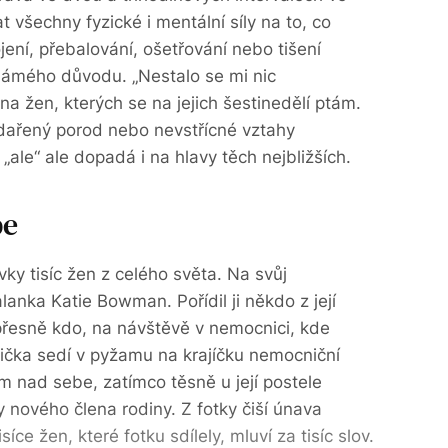
t všechny fyzické i mentální síly na to, co
ení, přebalování, ošetřování nebo tišení
námého důvodu. „Nestalo se mi nic
na žen, kterých se na jejich šestinedělí ptám.
vydařený porod nebo nevstřícné vztahy
„ale“ ale dopadá i na hlavy těch nejbližších.
be
vky tisíc žen z celého světa. Na svůj
alanka Katie Bowman. Pořídil ji někdo z její
přesně kdo, na návštěvě v nemocnici, kde
dička sedí v pyžamu na krajíčku nemocniční
m nad sebe, zatímco těsně u její postele
y nového člena rodiny. Z fotky čiší únava
íce žen, které fotku sdílely, mluví za tisíc slov.