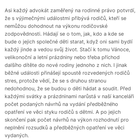
Asi každý advokát zaměřený na rodinné právo potvrdí,
že s výjimečnými událostmi přibývá rodičů, kteří se
nemůžou dohodnout na výkonu rodičovské
zodpovědnosti. Hádají se o tom, jak, kdo a kde se
bude o jejich společné děti starat, když oni sami bydlí
každý jinde a vedou svůj život. Stačí k tomu Vánoce,
velikonoční a letní prázdniny nebo třeba příchod
dalšího dítěte do nové rodiny jednoho z nich. I jinak
běžné události přinášejí spoustě rozvedených rodičů
stres, protože vědí, že se s druhou stranou
nedohodnou, že se budou o děti hádat a soudit. Před
každými svátky a prázdninami narůstá v naší kanceláři
počet podaných návrhů na vydání předběžného
opatření ve věci styku rodičů s dětmi. A po jejich
skončení pak počet návrhů na výkon rozhodnutí pro
neplnění rozsudků a předběžných opatření ve věci
vydaných.