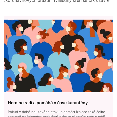
„koronavirových prázdnin“. Bludný kruh se tak uzavřel.
Heroine radí a pomáhá v čase karantény
Pokud v době nouzového stavu a domácí izolace také čelíte
spoustě nečekaných problémů a často si nevíte rady s péčí