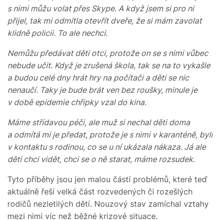
s nimi můžu volat přes Skype. A když jsem si pro ni
přijel, tak mi odmítla otevřít dveře, že si mám zavolat
klidně policii. To ale nechci.
Nemůžu předávat děti otci, protože on se s nimi vůbec
nebude učit. Když je zrušená škola, tak se na to vykašle
a budou celé dny hrát hry na počítači a děti se nic
nenaučí. Taky je bude brát ven bez roušky, minule je
v době epidemie chřipky vzal do kina.
Máme střídavou péči, ale muž si nechal děti doma
a odmítá mi je předat, protože je s nimi v karanténě, byli
v kontaktu s rodinou, co se u ní ukázala nákaza. Já ale
děti chci vidět, chci se o ně starat, máme rozsudek.
Tyto příběhy jsou jen malou částí problémů, které teď
aktuálně řeší velká část rozvedených či rozešlých
rodičů nezletilých dětí. Nouzový stav zamíchal vztahy
mezi nimi víc než běžné krizové situace.