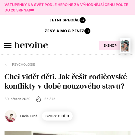
VSTUPENKY NA SVĚT PODLE HEROINE ZA VÝHODNĚJŠÍ CENU POUZE
DO 20.SRPNA!🎟️
LETNÍ
SPECIÁL
ŽENY A
MOC PENĚZ
E-SHOP
PSYCHOLOGIE
Chci vidět děti. Jak řešit rodičovské
konflikty v době nouzového stavu?
30. březen 2020
25 875
Lucie Hrdá
SPORY O DĚTI