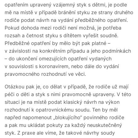
opatřením upravený vzájemný styk s dětmi, je podle
mě na místě v případě bránění styku ze strany druhého
rodiče podat návrh na vydání předběžného opatření.
Pokud dohoda mezi rodiči není možná, je potřeba
rozsah a četnost styku s dítětem vyřešit soudně.
Předběžné opatření by mělo být pak platné –
v závislosti na konkrétním případu a jeho podmínkách
– do ukončení omezujících opatření vydaných
v souvislosti s koronavirem, nebo dále do vydání
pravomocného rozhodnutí ve věci.
Otázkou pak je, co dělat v případě, že rodiče už mají
péči o děti a styk s nimi pravomocně upraveny. V této
situaci je na místě podat klasický návrh na výkon
rozhodnutí k opatrovnickému soudu. Ten by měl
napřed napomenout „blokujícího“ povinného rodiče
a pak mu ukládat pokuty za každý neuskutečněný
styk. Z praxe ale víme, že takové návrhy soudy