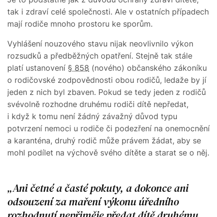
tak i zdraví celé společnosti. Ale v ostatních případech
mají rodiče mnoho prostoru ke sporům.
Vyhlášení nouzového stavu nijak neovlivnilo výkon
rozsudků a předběžných opatření. Stejně tak stále
platí ustanovení
§ 858
(nového) občanského zákoníku
o rodičovské zodpovědnosti obou rodičů, ledaže by jí
jeden z nich byl zbaven. Pokud se tedy jeden z rodičů
svévolně rozhodne druhému rodiči dítě nepředat,
i když k tomu není žádný závažný důvod typu
potvrzení nemoci u rodiče či podezření na onemocnění
a karanténa, druhý rodič může právem žádat, aby se
mohl podílet na výchově svého dítěte a starat se o něj.
Ani četné a časté pokuty, a dokonce ani
odsouzení za maření výkonu úředního
rozhodnutí nepřiměje předat dítě druhému