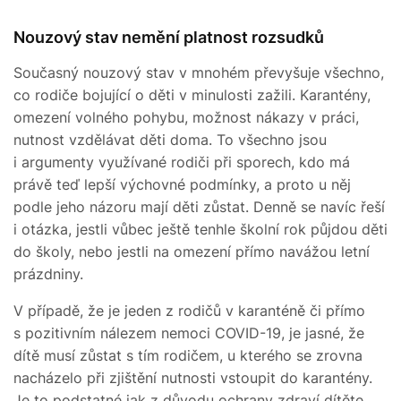
Nouzový stav nemění platnost rozsudků
Současný nouzový stav v mnohém převyšuje všechno,
co rodiče bojující o děti v minulosti zažili. Karantény,
omezení volného pohybu, možnost nákazy v práci,
nutnost vzdělávat děti doma. To všechno jsou
i argumenty využívané rodiči při sporech, kdo má
právě teď lepší výchovné podmínky, a proto u něj
podle jeho názoru mají děti zůstat. Denně se navíc řeší
i otázka, jestli vůbec ještě tenhle školní rok půjdou děti
do školy, nebo jestli na omezení přímo navážou letní
prázdniny.
V případě, že je jeden z rodičů v karanténě či přímo
s pozitivním nálezem nemoci COVID-19, je jasné, že
dítě musí zůstat s tím rodičem, u kterého se zrovna
nacházelo při zjištění nutnosti vstoupit do karantény.
Je to podstatné jak z důvodu ochrany zdraví dítěte,