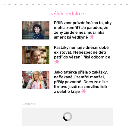
výběr redakce
Příliš zaneprázdněná na to, aby
mohla zemřít? Je paradox, že
ženy žijí déle než muži, říká
americká vědkyně
Pasťáky nemají v dnešní době
existovat. Nebezpečné děti
patří do vězení, říká odbornice
Jako tatérka přišla o zakázky,
nečekaně jí zemřel manžel,
přišly povodně. Dnes za ní ke
Krnovu jezdí na zmrzlinu lidé
z celého kraje