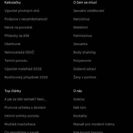
Kalkulačky
O čem se mluví
Výpočet plodných dnů
Sexuální obtěžování
Podpora v nezaměstnanosti
Narcismus
Nárok na porodné
Mateřství
Přídavky na dítě
Feminismus
Ošetřovné
Sexualita
Nemocenská OSVČ
Body shaming
Termín porodu
Polyamorie
Výpočet mateřské 2026
Duševní zdraví
Rodičovský příspěvek 2026
Ženy v politice
Top články
O nás
A jak se těší tatínek? Není…
Inzerce
Protivná učitelka o školách
Náš tým
Intimní snímky porodu
Kontakty
Mužská masturbace
Manuál pro moderní mámy
Co nesnášíme v sauně
Kde koupit časopis