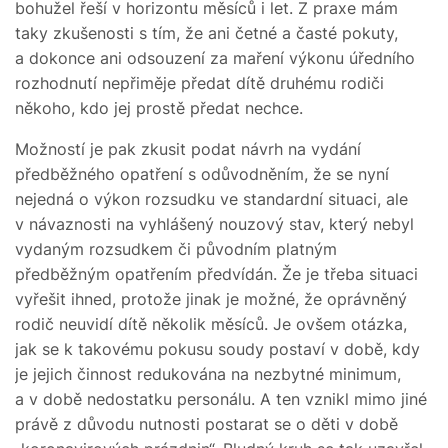
bohužel řeší v horizontu měsíců i let. Z praxe mám
taky zkušenosti s tím, že ani četné a časté pokuty,
a dokonce ani odsouzení za maření výkonu úředního
rozhodnutí nepřiměje předat dítě druhému rodiči
někoho, kdo jej prostě předat nechce.
Možností je pak zkusit podat návrh na vydání
předběžného opatření s odůvodněním, že se nyní
nejedná o výkon rozsudku ve standardní situaci, ale
v návaznosti na vyhlášený nouzový stav, který nebyl
vydaným rozsudkem či původním platným
předběžným opatřením předvídán. Že je třeba situaci
vyřešit ihned, protože jinak je možné, že oprávněný
rodič neuvidí dítě několik měsíců. Je ovšem otázka,
jak se k takovému pokusu soudy postaví v době, kdy
je jejich činnost redukována na nezbytné minimum,
a v době nedostatku personálu. A ten vznikl mimo jiné
právě z důvodu nutnosti postarat se o děti v době