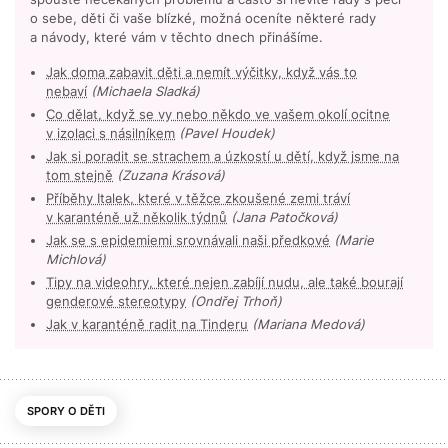
o sebe, děti či vaše blízké, možná oceníte některé rady
a návody, které vám v těchto dnech přinášíme.
Jak doma zabavit děti a nemít výčitky, když vás to
nebaví
(Michaela Sladká)
Co dělat, když se vy nebo někdo ve vašem okolí ocitne
v izolaci s násilníkem
(Pavel Houdek)
Jak si poradit se strachem a úzkostí u dětí, když jsme na
tom stejně
(Zuzana Krásová)
Příběhy Italek, které v těžce zkoušené zemi tráví
v karanténě už několik týdnů
(Jana Patočková)
Jak se s epidemiemi srovnávali naši předkové
(Marie
Michlová)
Tipy na videohry, které nejen zabíjí nudu, ale také bourají
genderové stereotypy
(Ondřej Trhoň)
Jak v karanténě radit na Tinderu
(Mariana Medová)
SPORY O DĚTI