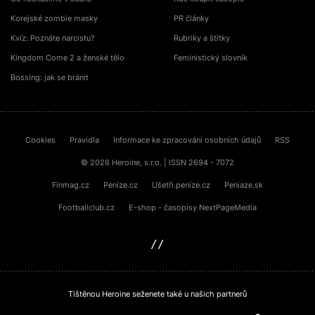
Korejské zombie masky
PR články
Kvíz: Poznáte narcistu?
Rubriky a štítky
Kingdom Come 2 a ženské tělo
Feministický slovník
Bossing: jak se bránit
Cookies
Pravidla
Informace ke zpracování osobních údajů
RSS
© 2026 Heroine, s.r.o. | ISSN 2694 - 7072
Finmag.cz
Peníze.cz
Ušetři.peníze.cz
Peniaze.sk
Footballclub.cz
E-shop - časopisy NextPageMedia
sinfin.digital
Tištěnou Heroine seženete také u našich partnerů