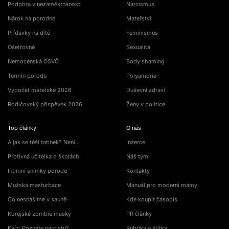
Podpora v nezaměstnanosti
Narcismus
Nárok na porodné
Mateřství
Přídavky na dítě
Feminismus
Ošetřovné
Sexualita
Nemocenská OSVČ
Body shaming
Termín porodu
Polyamorie
Výpočet mateřské 2026
Duševní zdraví
Rodičovský příspěvek 2026
Ženy v politice
Top články
O nás
A jak se těší tatínek? Není…
Inzerce
Protivná učitelka o školách
Náš tým
Intimní snímky porodu
Kontakty
Mužská masturbace
Manuál pro moderní mámy
Co nesnášíme v sauně
Kde koupit časopis
Korejské zombie masky
PR články
Kvíz: Poznáte narcistu?
Rubriky a štítky