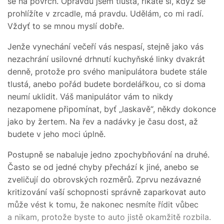
se na povrch. Opravdu jsem tlustá, říkáte si, když se
prohlížíte v zrcadle, má pravdu. Udělám, co mi radí.
Vždyť to se mnou myslí dobře.
Jenže vynechání večeří vás nespasí, stejně jako vás
nezachrání usilovné drhnutí kuchyňské linky dvakrát
denně, protože pro svého manipulátora budete stále
tlustá, anebo pořád budete bordelářkou, co si doma
neumí uklidit. Váš manipulátor vám to nikdy
nezapomene připomínat, byť „laskavě“, někdy dokonce
jako by žertem. Na řev a nadávky je času dost, až
budete v jeho moci úplně.
Postupně se nabaluje jedno zpochybňování na druhé.
Často se od jedné chyby přechází k jiné, anebo se
zveličují do obrovských rozměrů. Zprvu nezávazné
kritizování vaší schopnosti správně zaparkovat auto
může vést k tomu, že nakonec nesmíte řídit vůbec
a nikam, protože byste to auto jistě okamžitě rozbila.