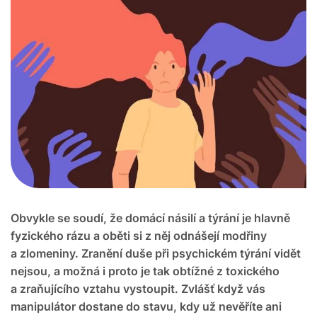
Obvykle se soudí, že domácí násilí a týrání je hlavně
fyzického rázu a oběti si z něj odnášejí modřiny
a zlomeniny. Zranění duše při psychickém týrání vidět
nejsou, a možná i proto je tak obtížné z toxického
a zraňujícího vztahu vystoupit. Zvlášť když vás
manipulátor dostane do stavu, kdy už nevěříte ani