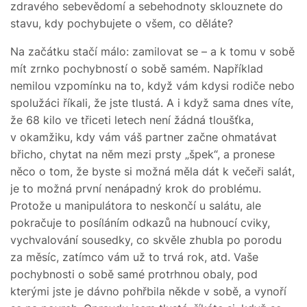
zdravého sebevědomí a sebehodnoty sklouznete do
stavu, kdy pochybujete o všem, co děláte?
Na začátku stačí málo: zamilovat se – a k tomu v sobě
mít zrnko pochybností o sobě samém. Například
nemilou vzpomínku na to, když vám kdysi rodiče nebo
spolužáci říkali, že jste tlustá. A i když sama dnes víte,
že 68 kilo ve třiceti letech není žádná tloušťka,
v okamžiku, kdy vám váš partner začne ohmatávat
břicho, chytat na něm mezi prsty „špek“, a pronese
něco o tom, že byste si možná měla dát k večeři salát,
je to možná první nenápadný krok do problému.
Protože u manipulátora to neskončí u salátu, ale
pokračuje to posíláním odkazů na hubnoucí cviky,
vychvalování sousedky, co skvěle zhubla po porodu
za měsíc, zatímco vám už to trvá rok, atd. Vaše
pochybnosti o sobě samé protrhnou obaly, pod
kterými jste je dávno pohřbila někde v sobě, a vynoří