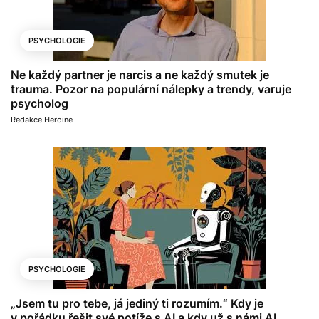
PSYCHOLOGIE
Ne každý partner je narcis a ne každý smutek je
trauma. Pozor na populární nálepky a trendy, varuje
psycholog
Redakce Heroine
PSYCHOLOGIE
„Jsem tu pro tebe, já jediný ti rozumím.“ Kdy je
v pořádku řešit své potíže s AI a kdy už s námi AI