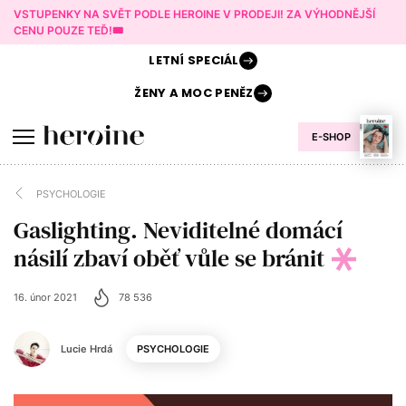
VSTUPENKY NA SVĚT PODLE HEROINE V PRODEJI! ZA VÝHODNĚJŠÍ
CENU POUZE TEĎ!🎟️
LETNÍ
SPECIÁL
ŽENY A
MOC PENĚZ
E-SHOP
PSYCHOLOGIE
Gaslighting. Neviditelné domácí
násilí zbaví oběť vůle se bránit
16. únor 2021
78 536
Lucie Hrdá
PSYCHOLOGIE