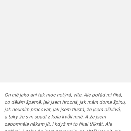
On mě jako ani tak moc netýrá, víte. Ale pořád mi říká,
co dělám špatně, jak jsem hrozná, jak mám doma špínu,
jak neumím pracovat, jak jsem tlustá, že jsem ošklivá,
a taky že syn spadl z kola kvůli mně. A že jsem
zapomněla někam jít, i když mi to říkal třikrát. Ale