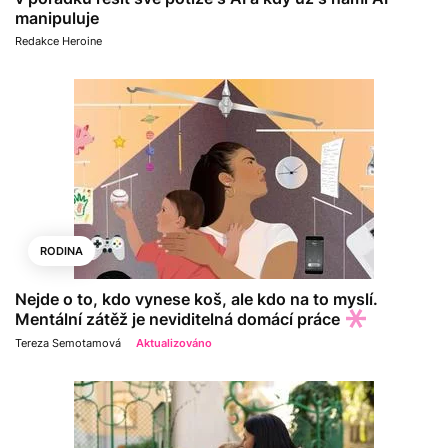
manipuluje
Redakce Heroine
RODINA
Nejde o to, kdo vynese koš, ale kdo na to myslí.
Mentální zátěž je neviditelná domácí práce
Tereza Semotamová
Aktualizováno