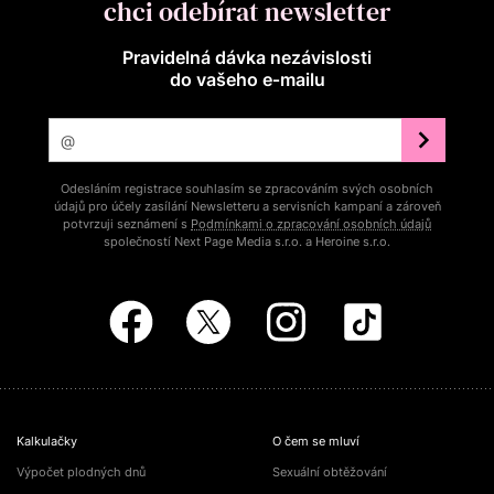
chci odebírat newsletter
Pravidelná dávka nezávislosti
do vašeho e‑mailu
Odesláním registrace souhlasím se zpracováním svých osobních
údajů pro účely zasílání Newsletteru a servisních kampaní a zároveň
potvrzuji seznámení s
Podmínkami o zpracování osobních údajů
společností Next Page Media s.r.o. a Heroine s.r.o.
Kalkulačky
O čem se mluví
Výpočet plodných dnů
Sexuální obtěžování