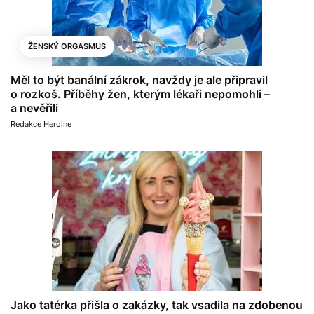
ŽENSKÝ ORGASMUS
Měl to být banální zákrok, navždy je ale připravil
o rozkoš. Příběhy žen, kterým lékaři nepomohli –
a nevěřili
Redakce Heroine
Jako tatérka přišla o zakázky, tak vsadila na zdobenou