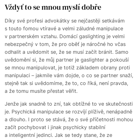
Vždyť to se mnou myslí dobře
Díky své profesi advokátky se nejčastěji setkávám
s touto fomou vtíravé a velmi záludné manipulace
v partnerském vztahu. Domácí gaslighting je velmi
nebezpečný v tom, že pro oběť je náročné ho včas
odhalit a uvědomit se, že se musí začít bránit. Samo
uvědomění si, že můj partner je gaslighter a pokouší
se mnou manipulovat, je totiž základem obrany proti
manipulaci – jakmile vám dojde, o co se partner snaží,
stejně tak si uvědomíme, že to, co říká, není pravda,
a že tomu musíte přestat věřit.
Jenže jak snadně to zní, tak obtížné to ve skutečnosti
je. Psychická manipulace se rozvíjí plíživě, nenápadně
a dlouho. I proto se stává, že o své příčetnosti mohou
začít pochybovat i jinak psychicky stabilní
a inteligentní jedinci. Jak se tedy stane, že ze