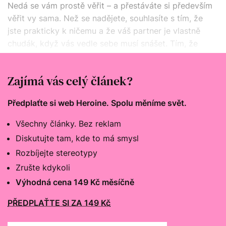
Nedá se vám prostě věřit – a přestáváte si především
věřit vy sama. Než se nadějete, souhlasíte s tím, že
jste prakticky k ničemu a že váš partner je vlastně
chudák, když vás vedle sebe musí snášet. Tím, že
s vámi je, vám prokazuje milost. Kdo jiný by vás vůbec
chtěl?
Zajímá vás celý článek?
Předplaťte si web Heroine. Spolu měníme svět.
Všechny články. Bez reklam
Diskutujte tam, kde to má smysl
Rozbíjejte stereotypy
Zrušte kdykoli
Výhodná cena 149 Kč měsíčně
PŘEDPLAŤTE SI ZA 149 Kč