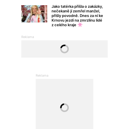
Jako tatérka přišla o zakázky,
nečekaně jí zemřel manžel,
přišly povodně. Dnes za ní ke
Krnovu jezdí na zmrzlinu lidé
z celého kraje