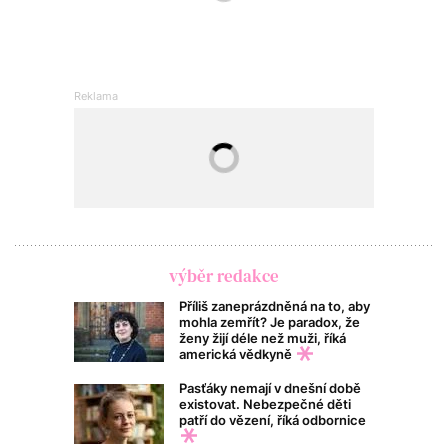
výběr redakce
Příliš zaneprázdněná na to, aby
mohla zemřít? Je paradox, že
ženy žijí déle než muži, říká
americká vědkyně
Pasťáky nemají v dnešní době
existovat. Nebezpečné děti
patří do vězení, říká odbornice