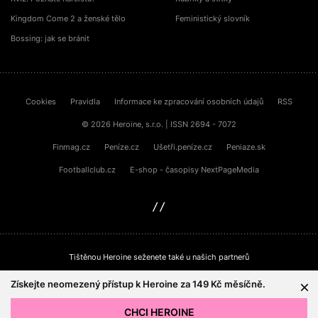
Kingdom Come 2 a ženské tělo
Feministický slovník
Bossing: jak se bránit
Cookies
Pravidla
Informace ke zpracování osobních údajů
RSS
© 2026 Heroine, s.r.o. | ISSN 2694 - 7072
Finmag.cz
Peníze.cz
Ušetři.peníze.cz
Peniaze.sk
Footballclub.cz
E-shop - časopisy NextPageMedia
sinfin.digital
Tištěnou Heroine seženete také u našich partnerů
Získejte neomezený přístup k Heroine za 149 Kč měsíčně.
CHCI HEROINE