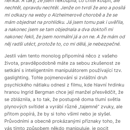
neříkal. A taky, že jsem nekoupila, co chtěl koupit, ale
nechtěl, opravdu nechtěl. Jenže on tvrdí že ano a posílá
mi odkazy na weby o Alzheimerově chorobě a že se
mám objednat na prohlídku. Já jsem tomu pak i uvěřila,
a nakonec jsem se tam objednala a dva doktoři mi
nakonec řekli, že jsem normální já a on ne. A že mám od
něj radši utéct, protože to, co mi dělá, je nebezpečné.
Jestli vám tento monolog připomíná něco z vašeho
života, pravděpodobně máte za sebou zkušenost ze
setkání s inteligentním manipulátorem používající tzv.
gaslighting. Tohle pojmenování si zvláštní druh
psychického nátlaku odnesl z filmu, kde hlavní hrdinku
hranou Ingrid Bergman chce její manžel přesvědčit, že
se zbláznila, a to tak, že postupně doma tlumí světla
plynových svítidel a vyrábí různé „tajemné“ zvuky, ale
přitom popírá, že by si toho všiml nebo je slyšel.
Průvodními a obecně prokázanými příznaky toho, že
vás tímto způsobem někdo manipuluje, je pocit