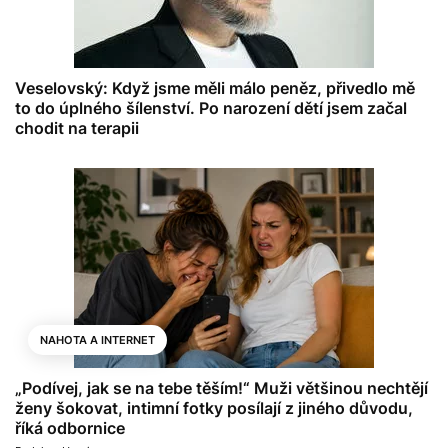
Veselovský: Když jsme měli málo peněz, přivedlo mě
to do úplného šílenství. Po narození dětí jsem začal
chodit na terapii
NAHOTA A INTERNET
„Podívej, jak se na tebe těším!“ Muži většinou nechtějí
ženy šokovat, intimní fotky posílají z jiného důvodu,
říká odbornice