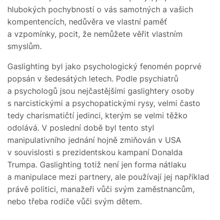
hlubokých pochybností o vás samotných a vašich
kompentencích, nedůvěra ve vlastní paměť
a vzpomínky, pocit, že nemůžete věřit vlastním
smyslům.
Gaslighting byl jako psychologický fenomén poprvé
popsán v šedesátých letech. Podle psychiatrů
a psychologů jsou nejčastějšími gaslightery osoby
s narcistickými a psychopatickými rysy, velmi často
tedy charismatičtí jedinci, kterým se velmi těžko
odolává. V poslední době byl tento styl
manipulativního jednání hojně zmiňován v USA
v souvislosti s prezidentskou kampaní Donalda
Trumpa. Gaslighting totiž není jen forma nátlaku
a manipulace mezi partnery, ale používají jej například
právě politici, manažeři vůči svým zaměstnancům,
nebo třeba rodiče vůči svým dětem.