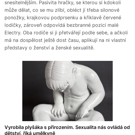
snesitelnějším. Pasivita hračky, se kterou si kdokoli
může dělat, co se mu zlíbí, obléct jí třeba silonové
ponožky, krajkovou podprsenku a křiklavě červené
lodičky, zároveň odpovídá bezbranné pozici malé
Electry. Oba rodiče si ji přetvářejí podle sebe, a ačkoli
má na dospělost ještě dost času, aplikují na ni vlastní
představy o ženství a ženské sexualitě.
Vyrobila plyšáka s přirozením. Sexualita nás ovládá od
dětství, říká umělkyně