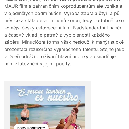
MAUR film a zahraničním koproducentům ale vznikala
v ojedinělých podmínkách. Výroba zabrala čtyři a půl
měsíce a stála deset milionů korun, tedy podobně jako
levnější český celovečerní film. Nadstandardní finanční
a časový vklad je patrný z vypiplanosti každého
záběru. Minuciózní forma však neslouží k manýristické
prezentaci režisérčina výjimečného talentu. Stejně jako
v Dceři odráží prožívání hlavní hrdinky a usnadňuje
nám ztotožnění s jejími pocity.
BODY POSITIVITY