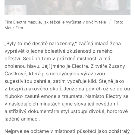
Film Electra mapuje, jak těžké je vyrůstat v dívčím těle
Foto:
Maur Film
„Byly to mé desáté narozeniny,“ začíná mladá žena
vyprávět o jedné bolestivé zkušenosti z raného
dětství. Sedí při tom v prázdné místnosti a má
oholenou hlavu. Její jméno je Electra. Z tváře Zuzany
Částkové, která ji s neobyčejnou výrazovou
sugestivitou zahrála, zatím vyzařuje klid. Stejně jako
z bezpříznakového okolí. Jenže na povrch už se derou
hluboko zasuté emoce a traumata. Namísto Electry se
v následujících minutách ujme slova její nevědomí
a střízlivý dokumentární styl ustoupí divoké, hororově
laděné animaci.
Nejprve se ocitáme v místnosti působící jako zchátralý