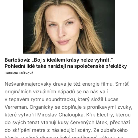
Bartošová: „Boj s ideálem krásy nelze vyhrát.“
Pohlední lidé také narážejí na společenské překážky
Gabriela Knížková
Nešvankmajerovsky dravá je též energie filmu. Smršť
originálních vizuálních nápadů se na nás valí
v tepavém rytmu soundtracku, který složil Lucas
Verreman. Organicky se doplňuje s pronikavými zvuky,
které vytvořil Miroslav Chaloupka. Křik Electry, kterou
do svých tenat vtahují kusy červených látek, přechází
do skřípění metra z následující scény. Ze zubařského
křesla, v němž dívenku čeká nepříjemný zákrok, se