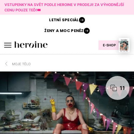
VSTUPENKY NA SVĚT PODLE HEROINE V PRODEJI! ZA VÝHODNĚJŠÍ
CENU POUZE TEĎ!🎟️
LETNÍ
SPECIÁL
ŽENY A
MOC PENĚZ
E-SHOP
MOJE TĚLO
11