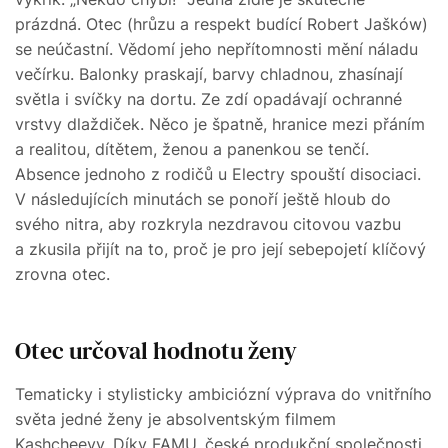
prázdná. Otec (hrůzu a respekt budící Robert Jašków)
se neúčastní. Vědomí jeho nepřítomnosti mění náladu
večírku. Balonky praskají, barvy chladnou, zhasínají
světla i svíčky na dortu. Ze zdí opadávají ochranné
vrstvy dlaždiček. Něco je špatně, hranice mezi přáním
a realitou, dítětem, ženou a panenkou se tenčí.
Absence jednoho z rodičů u Electry spouští disociaci.
V následujících minutách se ponoří ještě hloub do
svého nitra, aby rozkryla nezdravou citovou vazbu
a zkusila přijít na to, proč je pro její sebepojetí klíčový
zrovna otec.
Otec určoval hodnotu ženy
Tematicky i stylisticky ambiciózní výprava do vnitřního
světa jedné ženy je absolventským filmem
Kashcheevy. Díky FAMU, české produkční společnosti