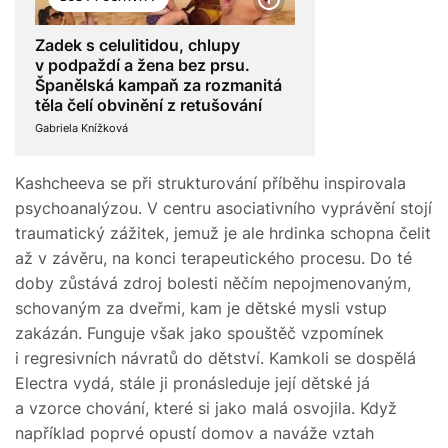
Zadek s celulitidou, chlupy
v podpaždí a žena bez prsu.
Španělská kampaň za rozmanitá
těla čelí obvinění z retušování
Gabriela Knížková
Kashcheeva se při strukturování příběhu inspirovala
psychoanalýzou. V centru asociativního vyprávění stojí
traumatický zážitek, jemuž je ale hrdinka schopna čelit
až v závěru, na konci terapeutického procesu. Do té
doby zůstává zdroj bolesti něčím nepojmenovaným,
schovaným za dveřmi, kam je dětské mysli vstup
zakázán. Funguje však jako spouštěč vzpomínek
i regresivních návratů do dětství. Kamkoli se dospělá
Electra vydá, stále ji pronásleduje její dětské já
a vzorce chování, které si jako malá osvojila. Když
například poprvé opustí domov a naváže vztah