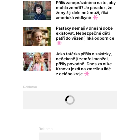
Příliš zaneprázdněná na to, aby
mohla zemřít? Je paradox, že
ženy žijí déle než muži, říká
americká vědkyně
Pasťáky nemají v dnešní době
existovat. Nebezpečné děti
patří do vězení, říká odbornice
Jako tatérka přišla o zakázky,
nečekaně jí zemřel manžel,
přišly povodně. Dnes za ní ke
Krnovu jezdí na zmrzlinu lidé
z celého kraje