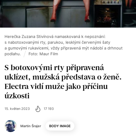
Herečka Zuzana Stivínová namaskovaná k nepoznání:
s nabotoxovanými rty, parukou, lesklými červenými šaty
a gumovými rukavicemi, vždy připravená mýt nádobí a drhnout
podlahu.
Foto: Maur Film
S botoxovými rty připravená
uklízet, mužská představa o ženě.
Electra vidí muže jako příčinu
úzkosti
15. květen 2023
17 193
Martin Šrajer
BODY IMAGE