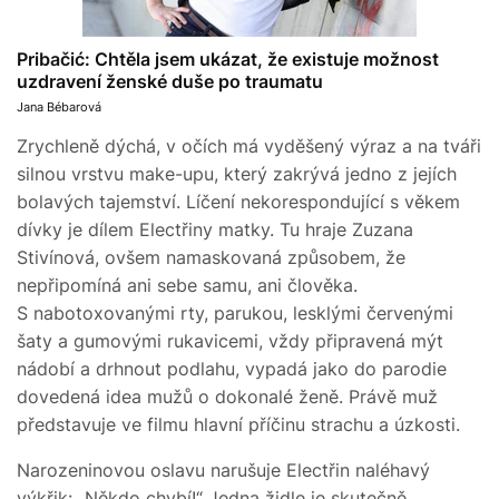
Pribačić: Chtěla jsem ukázat, že existuje možnost
uzdravení ženské duše po traumatu
Jana Bébarová
Zrychleně dýchá, v očích má vyděšený výraz a na tváři
silnou vrstvu make-upu, který zakrývá jedno z jejích
bolavých tajemství. Líčení nekorespondující s věkem
dívky je dílem Electřiny matky. Tu hraje Zuzana
Stivínová, ovšem namaskovaná způsobem, že
nepřipomíná ani sebe samu, ani člověka.
S nabotoxovanými rty, parukou, lesklými červenými
šaty a gumovými rukavicemi, vždy připravená mýt
nádobí a drhnout podlahu, vypadá jako do parodie
dovedená idea mužů o dokonalé ženě. Právě muž
představuje ve filmu hlavní příčinu strachu a úzkosti.
Narozeninovou oslavu narušuje Electřin naléhavý
výkřik: „Někdo chybí!“ Jedna židle je skutečně