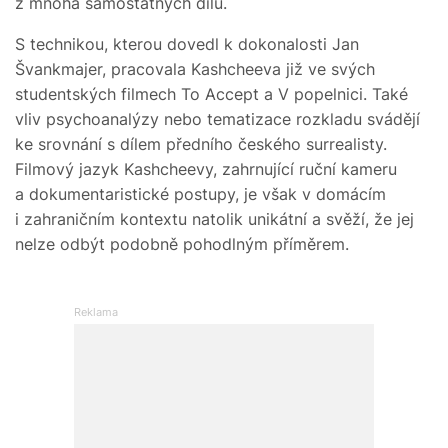
z mnoha samostatných dílů.
S technikou, kterou dovedl k dokonalosti Jan
Švankmajer, pracovala Kashcheeva již ve svých
studentských filmech To Accept a V popelnici. Také
vliv psychoanalýzy nebo tematizace rozkladu svádějí
ke srovnání s dílem předního českého surrealisty.
Filmový jazyk Kashcheevy, zahrnující ruční kameru
a dokumentaristické postupy, je však v domácím
i zahraničním kontextu natolik unikátní a svěží, že jej
nelze odbýt podobně pohodlným příměrem.