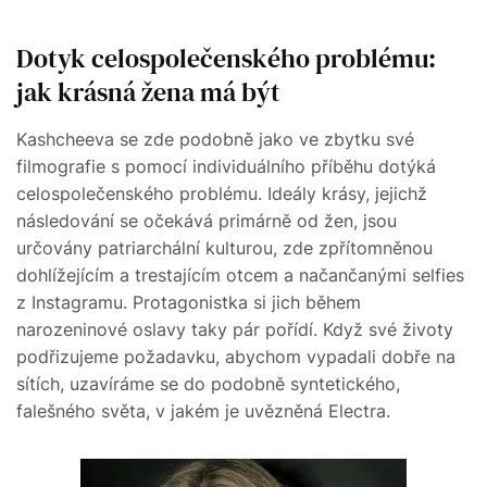
Dotyk celospolečenského problému:
jak krásná žena má být
Kashcheeva se zde podobně jako ve zbytku své
filmografie s pomocí individuálního příběhu dotýká
celospolečenského problému. Ideály krásy, jejichž
následování se očekává primárně od žen, jsou
určovány patriarchální kulturou, zde zpřítomněnou
dohlížejícím a trestajícím otcem a načančanými selfies
z Instagramu. Protagonistka si jich během
narozeninové oslavy taky pár pořídí. Když své životy
podřizujeme požadavku, abychom vypadali dobře na
sítích, uzavíráme se do podobně syntetického,
falešného světa, v jakém je uvězněná Electra.