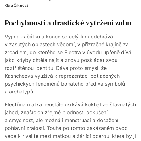
Klára Čikarová
Pochybnosti a drastické vytržení zubu
Vyjma začátku a konce se celý film odehrává
v zasutých oblastech vědomí, v přízračné krajině za
zrcadlem, do kterého se Electra v úvodu upřeně dívá,
jako kdyby chtěla najít a znovu poskládat svou
roztříštěnou identitu. Dává proto smysl, že
Kashcheeva využívá k reprezentaci potlačených
psychických fenoménů bohatého přediva symbolů
a archetypů.
Electřina matka neustále usrkává koktejl ze šťavnatých
jahod, značících zřejmě plodnost, pokušení
a smyslnost, ale možná i menstruaci a dosažení
pohlavní zralosti. Touha po tomto zakázaném ovoci
vede k rivalitě mezi matkou a žárlící dcerou, která by ji