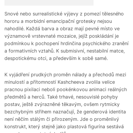
Snové nebo surrealistické výjevy z pomezí tělesného
hororu a morbidní emancipační grotesky nejsou
nahodilé. Každá barva a obraz mají pevné místo ve
významově vrstevnaté mozaice, jejíž poskládání je
podmínkou k pochopení hrdinčina psychického zranění
a formativních vztahů. K submisivní, nestabilní matce,
despotickému otci, a především k sobě samé.
K vyjádření prudkých proměn nálady a přechodů mezi
minulostí a přítomností Kashcheeva zvolila velice
pracnou pixilaci neboli pookénkovou animaci reálných
předmětů a herců. Také trhavé, nesouvislé pohyby
postav, ještě zvýrazněné těkavým, ovšem rytmicky
bezchybným střihem naznačují, že genderová identita
není něčím stálým či přirozeným. Jde o proměnlivý
konstrukt, který stejně jako plastová figurína sestává