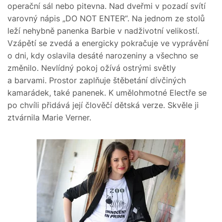
operační sál nebo pitevna. Nad dveřmi v pozadí svítí
varovný nápis „DO NOT ENTER“. Na jednom ze stolů
leží nehybně panenka Barbie v nadživotní velikostí.
Vzápětí se zvedá a energicky pokračuje ve vyprávění
o dni, kdy oslavila desáté narozeniny a všechno se
změnilo. Nevlídný pokoj ožívá ostrými světly
a barvami. Prostor zaplňuje štěbetání dívčiných
kamarádek, také panenek. K umělohmotné Electře se
po chvíli přidává její člověčí dětská verze. Skvěle ji
ztvárnila Marie Verner.