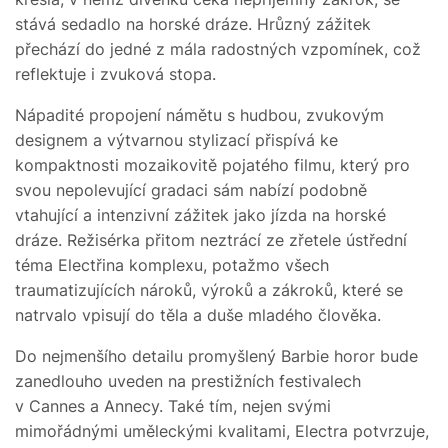
stává sedadlo na horské dráze. Hrůzný zážitek
přechází do jedné z mála radostných vzpomínek, což
reflektuje i zvuková stopa.
Nápadité propojení námětu s hudbou, zvukovým
designem a výtvarnou stylizací přispívá ke
kompaktnosti mozaikovitě pojatého filmu, který pro
svou nepolevující gradaci sám nabízí podobně
vtahující a intenzivní zážitek jako jízda na horské
dráze. Režisérka přitom neztrácí ze zřetele ústřední
téma Electřina komplexu, potažmo všech
traumatizujících nároků, výroků a zákroků, které se
natrvalo vpisují do těla a duše mladého člověka.
Do nejmenšího detailu promyšlený Barbie horor bude
zanedlouho uveden na prestižních festivalech
v Cannes a Annecy. Také tím, nejen svými
mimořádnými uměleckými kvalitami, Electra potvrzuje,