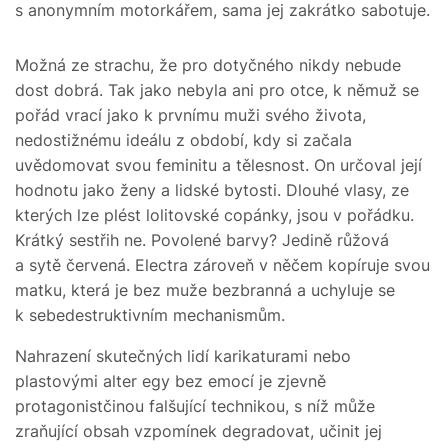
s anonymním motorkářem, sama jej zakrátko sabotuje.
Možná ze strachu, že pro dotyčného nikdy nebude
dost dobrá. Tak jako nebyla ani pro otce, k němuž se
pořád vrací jako k prvnímu muži svého života,
nedostižnému ideálu z období, kdy si začala
uvědomovat svou feminitu a tělesnost. On určoval její
hodnotu jako ženy a lidské bytosti. Dlouhé vlasy, ze
kterých lze plést lolitovské copánky, jsou v pořádku.
Krátký sestřih ne. Povolené barvy? Jedině růžová
a sytě červená. Electra zároveň v něčem kopíruje svou
matku, která je bez muže bezbranná a uchyluje se
k sebedestruktivním mechanismům.
Nahrazení skutečných lidí karikaturami nebo
plastovými alter egy bez emocí je zjevně
protagonistčinou falšující technikou, s níž může
zraňující obsah vzpomínek degradovat, učinit jej