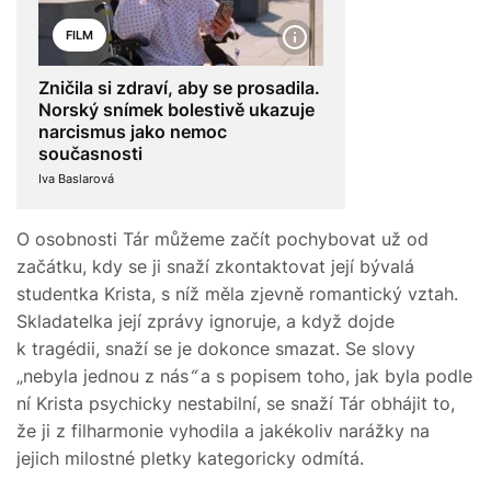
FILM
Zničila si zdraví, aby se prosadila.
Norský snímek bolestivě ukazuje
narcismus jako nemoc
současnosti
Iva Baslarová
O osobnosti Tár můžeme začít pochybovat už od
začátku, kdy se ji snaží zkontaktovat její bývalá
studentka Krista, s níž měla zjevně romantický vztah.
Skladatelka její zprávy ignoruje, a když dojde
k tragédii, snaží se je dokonce smazat. Se slovy
„nebyla jednou z nás
“
a s popisem toho, jak byla podle
ní Krista psychicky nestabilní, se snaží Tár obhájit to,
že ji z filharmonie vyhodila a jakékoliv narážky na
jejich milostné pletky kategoricky odmítá.