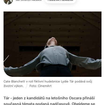
Cate Blanchett v roli fiktivní hudebnice Lydie Tár podává svůj
životní výkon.
Foto: CinemArt
Tár - jeden z kandidátů na letošního Oscara přináší
současná témata podaná nadčasově. Obejdeme se