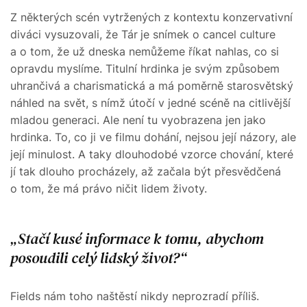
Z některých scén vytržených z kontextu konzervativní
diváci vysuzovali, že Tár
je snímek o cancel culture
a o tom, že už dneska nemůžeme říkat nahlas, co si
opravdu myslíme. Titulní hrdinka je svým způsobem
uhrančivá a charismatická a má poměrně starosvětský
náhled na svět, s nímž útočí v jedné scéně na citlivější
mladou generaci. Ale není tu vyobrazena jen jako
hrdinka. To, co ji ve filmu dohání, nejsou její názory, ale
její minulost. A taky dlouhodobé vzorce chování, které
jí tak dlouho procházely, až začala být přesvědčená
o tom, že má právo ničit lidem životy.
Stačí kusé informace k tomu, abychom
posoudili celý lidský život?
Fields nám toho naštěstí nikdy neprozradí příliš.