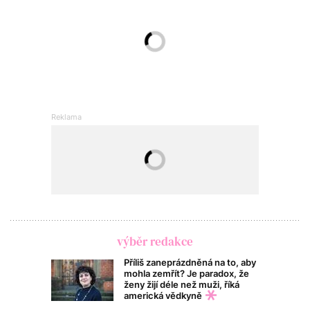
výběr redakce
Příliš zaneprázdněná na to, aby
mohla zemřít? Je paradox, že
ženy žijí déle než muži, říká
americká vědkyně