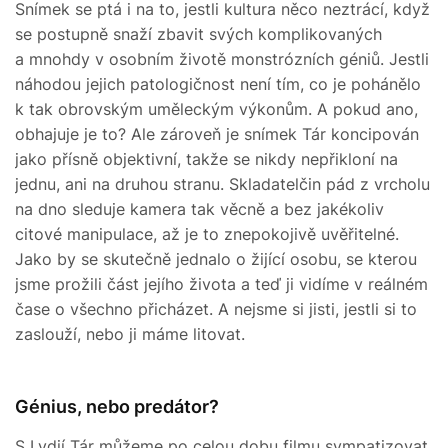
Snímek se ptá i na to, jestli kultura něco neztrácí, když
se postupně snaží zbavit svých komplikovaných
a mnohdy v osobním životě monstrózních géniů. Jestli
náhodou jejich patologičnost není tím, co je pohánělo
k tak obrovským uměleckým výkonům. A pokud ano,
obhajuje je to? Ale zároveň je snímek Tár koncipován
jako přísně objektivní, takže se nikdy nepřikloní na
jednu, ani na druhou stranu. Skladatelčin pád z vrcholu
na dno sleduje kamera tak věcně a bez jakékoliv
citové manipulace, až je to znepokojivě uvěřitelné.
Jako by se skutečně jednalo o žijící osobu, se kterou
jsme prožili část jejího života a teď ji vidíme v reálném
čase o všechno přicházet. A nejsme si jisti, jestli si to
zaslouží, nebo ji máme litovat.
Génius, nebo predátor?
S Lydií Tár můžeme po celou dobu filmu sympatizovat