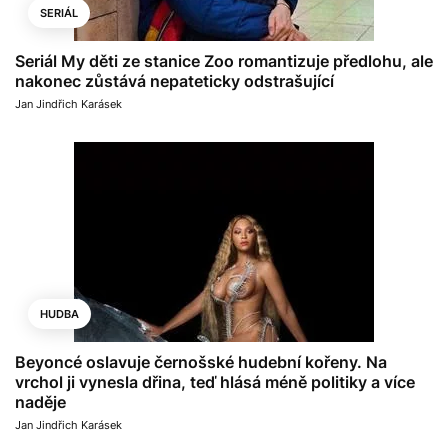
SERIÁL
Seriál My děti ze stanice Zoo romantizuje předlohu, ale
nakonec zůstává nepateticky odstrašující
Jan Jindřich Karásek
HUDBA
Beyoncé oslavuje černošské hudební kořeny. Na
vrchol ji vynesla dřina, teď hlásá méně politiky a více
naděje
Jan Jindřich Karásek