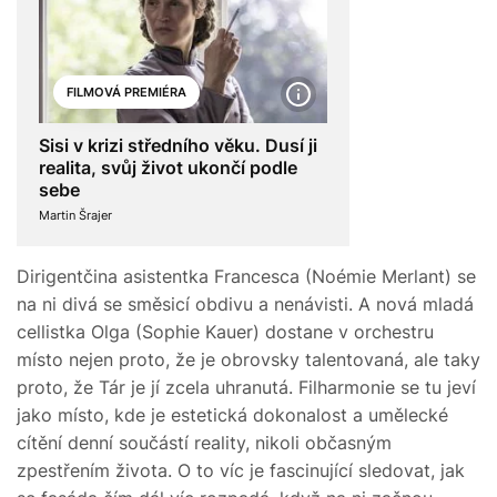
FILMOVÁ PREMIÉRA
Sisi v krizi středního věku. Dusí ji
realita, svůj život ukončí podle
sebe
Martin Šrajer
Dirigentčina asistentka Francesca (Noémie Merlant) se
na ni divá se směsicí obdivu a nenávisti. A nová mladá
cellistka Olga (Sophie Kauer) dostane v orchestru
místo nejen proto, že je obrovsky talentovaná, ale taky
proto, že Tár je jí zcela uhranutá. Filharmonie se tu jeví
jako místo, kde je estetická dokonalost a umělecké
cítění denní součástí reality, nikoli občasným
zpestřením života. O to víc je fascinující sledovat, jak