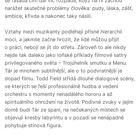
se fasáda čím dál víc rozpadá, když na ni začnou
narážet skutečné problémy člověka: pudy, láska, zášť,
ambice, křivda a nakonec taky násilí.
Vztahy mezi muzikanty podléhají přísné hierarchii
moci, a jakmile začne hrozit, že lidé můžou přijít
o práci, nebojí se jít do střetu. Zároveň to ale nikdy
nejde tak daleko jako loňské příklady filmové satiry
privilegovaného světa – Trojúhelník smutku a Menu.
Tár je mnohem subtilnější, ale o to podvratnější je
dopad filmu. Todd Field střídá dlouhé dialogové scény,
ve kterých se řeší profesionálně hudba a vedení
orchestru s momenty nenadálého hororu a až
spirituálního ohrožení na životě. Podivné zvuky v jejím
domě budí Tár ze spaní, na nečekaných místech se
objevují kresby labyrintu a v pozadí se nenápadně
pohybuje stínová figura.