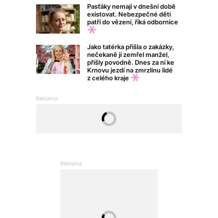
Pasťáky nemají v dnešní době
existovat. Nebezpečné děti
patří do vězení, říká odbornice
Jako tatérka přišla o zakázky,
nečekaně jí zemřel manžel,
přišly povodně. Dnes za ní ke
Krnovu jezdí na zmrzlinu lidé
z celého kraje