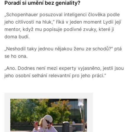
Poradí si umění bez geniality?
„Schopenhauer posuzoval inteligenci člověka podle
jeho citlivosti na hluk,“ říká v jeden moment Lydii její
mentor, když mu popisuje podivné zvuky, které ji
doma budí.
„Neshodil taky jednou nějakou ženu ze schodů?“ ptá
se ho ona.
„Ano. Dodnes není mezi experty vyjasněno, jestli jsou
jeho osobní selhání relevantní pro jeho práci.“