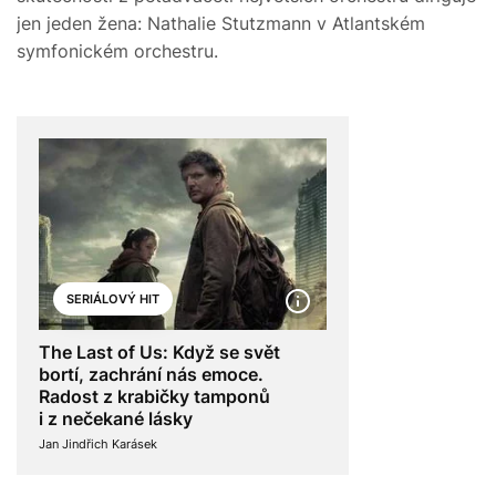
jen jeden žena: Nathalie Stutzmann v Atlantském
symfonickém orchestru.
SERIÁLOVÝ HIT
The Last of Us: Když se svět
bortí, zachrání nás emoce.
Radost z krabičky tamponů
i z nečekané lásky
Jan Jindřich Karásek