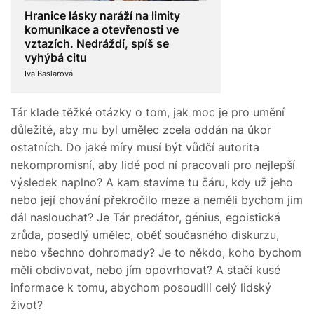
Hranice lásky naráží na limity
komunikace a otevřenosti ve
vztazích. Nedráždí, spíš se
vyhýbá citu
Iva Baslarová
Tár
klade těžké otázky o tom, jak moc je pro umění
důležité, aby mu byl umělec zcela oddán na úkor
ostatních. Do jaké míry musí být vůdčí autorita
nekompromisní, aby lidé pod ní pracovali pro nejlepší
výsledek naplno? A kam stavíme tu čáru, kdy už jeho
nebo její chování překročilo meze a neměli bychom jim
dál naslouchat? Je Tár predátor, génius, egoistická
zrůda, posedlý umělec, oběť současného diskurzu,
nebo všechno dohromady? Je to někdo, koho bychom
měli obdivovat, nebo jím opovrhovat? A stačí kusé
informace k tomu, abychom posoudili celý lidský
život?