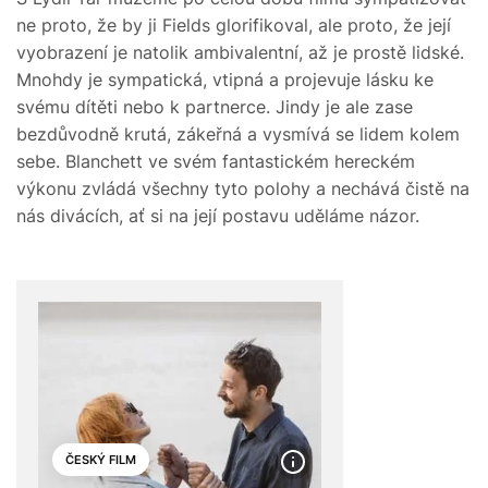
ne proto, že by ji Fields glorifikoval, ale proto, že její
vyobrazení je natolik ambivalentní, až je prostě lidské.
Mnohdy je sympatická, vtipná a projevuje lásku ke
svému dítěti nebo k partnerce. Jindy je ale zase
bezdůvodně krutá, zákeřná a vysmívá se lidem kolem
sebe. Blanchett ve svém fantastickém hereckém
výkonu zvládá všechny tyto polohy a nechává čistě na
nás divácích, ať si na její postavu uděláme názor.
ČESKÝ FILM