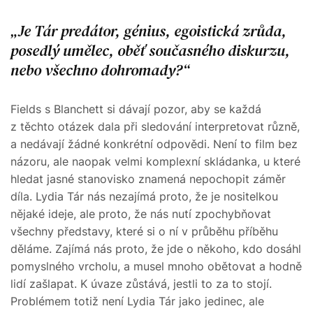
Je Tár predátor, génius, egoistická zrůda,
posedlý umělec, oběť současného diskurzu,
nebo všechno dohromady?
Fields s Blanchett si dávají pozor, aby se každá
z těchto otázek dala při sledování interpretovat různě,
a nedávají žádné konkrétní odpovědi. Není to film bez
názoru, ale naopak velmi komplexní skládanka, u které
hledat jasné stanovisko znamená nepochopit záměr
díla. Lydia Tár nás nezajímá proto, že je nositelkou
nějaké ideje, ale proto, že nás nutí zpochybňovat
všechny představy, které si o ní v průběhu příběhu
děláme. Zajímá nás proto, že jde o někoho, kdo dosáhl
pomyslného vrcholu, a musel mnoho obětovat a hodně
lidí zašlapat. K úvaze zůstává, jestli to za to stojí.
Problémem totiž není Lydia Tár jako jedinec, ale