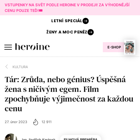
VSTUPENKY NA SVĚT PODLE HEROINE V PRODEJI! ZA VÝHODNĚJŠÍ
CENU POUZE TEĎ!🎟️
LETNÍ
SPECIÁL
ŽENY A
MOC PENĚZ
E-SHOP
KULTURA
Tár: Zrůda, nebo génius? Úspěšná
žena s ničivým egem. Film
zpochybňuje výjimečnost za každou
cenu
27. únor 2023
12 911
Jan Jindřich Karásek
FILMOVÁ PREMIÉRA