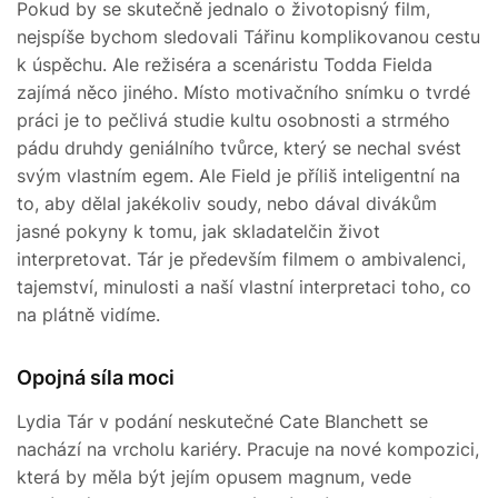
Pokud by se skutečně jednalo o životopisný film,
nejspíše bychom sledovali Tářinu komplikovanou cestu
k úspěchu. Ale režiséra a scenáristu Todda Fielda
zajímá něco jiného. Místo motivačního snímku o tvrdé
práci je to pečlivá studie kultu osobnosti a strmého
pádu druhdy geniálního tvůrce, který se nechal svést
svým vlastním egem. Ale Field je příliš inteligentní na
to, aby dělal jakékoliv soudy, nebo dával divákům
jasné pokyny k tomu, jak skladatelčin život
interpretovat. Tár je především filmem o ambivalenci,
tajemství, minulosti a naší vlastní interpretaci toho, co
na plátně vidíme.
Opojná síla moci
Lydia Tár v podání neskutečné Cate Blanchett se
nachází na vrcholu kariéry. Pracuje na nové kompozici,
která by měla být jejím opusem magnum, vede