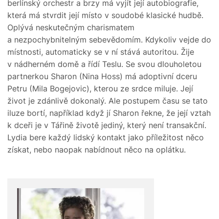
berlínský orchestr a brzy má vyjít její autobiografie,
která má stvrdit její místo v soudobé klasické hudbě.
Oplývá neskutečným charismatem
a nezpochybnitelným sebevědomím. Kdykoliv vejde do
místnosti, automaticky se v ní stává autoritou. Žije
v nádherném domě a řídí Teslu. Se svou dlouholetou
partnerkou Sharon (Nina Hoss) má adoptivní dceru
Petru (Mila Bogejovic), kterou ze srdce miluje. Její
život je zdánlivě dokonalý. Ale postupem času se tato
iluze bortí, například když jí Sharon řekne, že její vztah
k dceři je v Tářině životě jediný, který není transakční.
Lydia bere každý lidský kontakt jako příležitost něco
získat, nebo naopak nabídnout něco na oplátku.