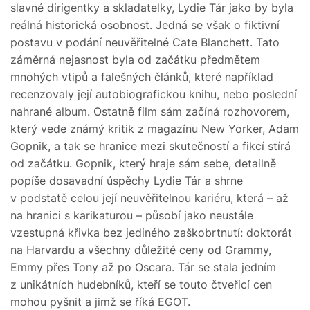
slavné dirigentky a skladatelky, Lydie Tár jako by byla
reálná historická osobnost. Jedná se však o fiktivní
postavu v podání neuvěřitelné Cate Blanchett. Tato
záměrná nejasnost byla od začátku předmětem
mnohých vtipů a falešných článků, které například
recenzovaly její autobiografickou knihu, nebo poslední
nahrané album. Ostatně film sám začíná rozhovorem,
který vede známý kritik z magazínu New Yorker, Adam
Gopnik, a tak se hranice mezi skutečností a fikcí stírá
od začátku. Gopnik, který hraje sám sebe, detailně
popíše dosavadní úspěchy Lydie Tár a shrne
v podstatě celou její neuvěřitelnou kariéru, která – až
na hranici s karikaturou – působí jako neustále
vzestupná křivka bez jediného zaškobrtnutí: doktorát
na Harvardu a všechny důležité ceny od Grammy,
Emmy přes Tony až po Oscara. Tár se stala jedním
z unikátních hudebníků, kteří se touto čtveřicí cen
mohou pyšnit a jimž se říká EGOT.