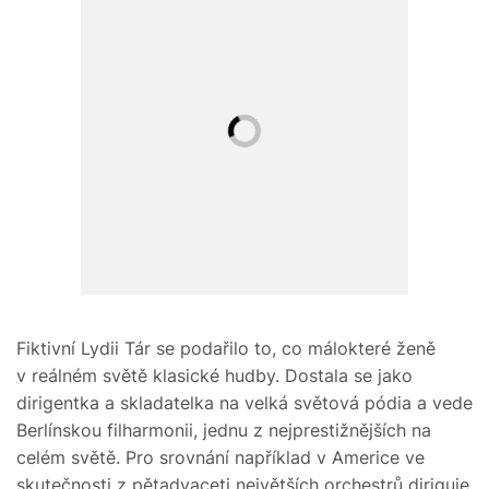
Fiktivní Lydii Tár se podařilo to, co málokteré ženě
v reálném světě klasické hudby. Dostala se jako
dirigentka a skladatelka na velká světová pódia a vede
Berlínskou filharmonii, jednu z nejprestižnějších na
celém světě. Pro srovnání například v Americe ve
skutečnosti z pětadvaceti největších orchestrů diriguje