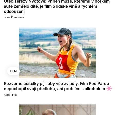
Otec Terezy Nvotové: Příběh muže, kterému v horkém
autě zemřelo dítě, je film o lidské vině a rychlém
odsouzení
Ilona Kleníková
FILM
Rozverné učitelky pijí, aby vše zvládly. Film Pod Parou
nepochopil svoji předlohu, ani problém s alkoholem
Kamil Fila