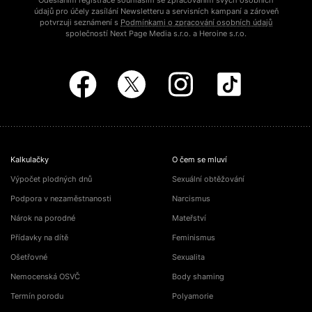
Odesláním registrace souhlasím se zpracováním svých osobních
údajů pro účely zasílání Newsletteru a servisních kampaní a zároveň
potvrzuji seznámení s
Podmínkami o zpracování osobních údajů
společností Next Page Media s.r.o. a Heroine s.r.o.
Kalkulačky
O čem se mluví
Výpočet plodných dnů
Sexuální obtěžování
Podpora v nezaměstnanosti
Narcismus
Nárok na porodné
Mateřství
Přídavky na dítě
Feminismus
Ošetřovné
Sexualita
Nemocenská OSVČ
Body shaming
Termín porodu
Polyamorie