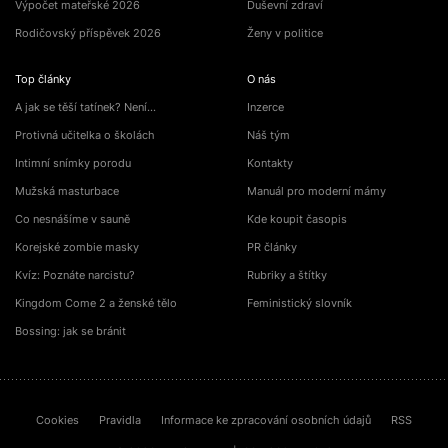
Výpočet mateřské 2026
Duševní zdraví
Rodičovský příspěvek 2026
Ženy v politice
Top články
O nás
A jak se těší tatínek? Není…
Inzerce
Protivná učitelka o školách
Náš tým
Intimní snímky porodu
Kontakty
Mužská masturbace
Manuál pro moderní mámy
Co nesnášíme v sauně
Kde koupit časopis
Korejské zombie masky
PR články
Kvíz: Poznáte narcistu?
Rubriky a štítky
Kingdom Come 2 a ženské tělo
Feministický slovník
Bossing: jak se bránit
Cookies
Pravidla
Informace ke zpracování osobních údajů
RSS