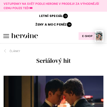
VSTUPENKY NA SVĚT PODLE HEROINE V PRODEJI! ZA VÝHODNĚJŠÍ
CENU POUZE TEĎ!🎟️
LETNÍ
SPECIÁL
ŽENY A
MOC PENĚZ
E-SHOP
ČLÁNKY
Seriálový hit